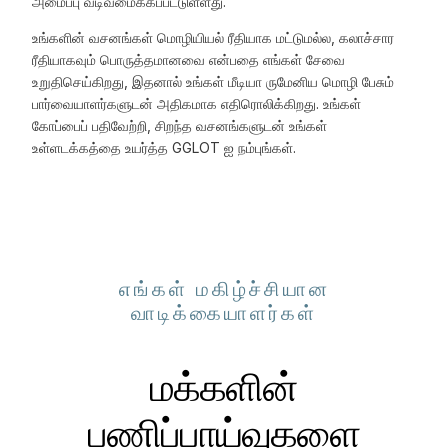
அமைப்பு வடிவமைக்கப்பட்டுள்ளது.
உங்களின் வசனங்கள் மொழியியல் ரீதியாக மட்டுமல்ல, கலாச்சார
ரீதியாகவும் பொருத்தமானவை என்பதை எங்கள் சேவை
உறுதிசெய்கிறது, இதனால் உங்கள் மீடியா ருமேனிய மொழி பேசும்
பார்வையாளர்களுடன் அதிகமாக எதிரொலிக்கிறது. உங்கள்
கோப்பைப் பதிவேற்றி, சிறந்த வசனங்களுடன் உங்கள்
உள்ளடக்கத்தை உயர்த்த GGLOT ஐ நம்புங்கள்.
எங்கள் மகிழ்ச்சியான
வாடிக்கையாளர்கள்
மக்களின்
பணிப்பாய்வுகளை