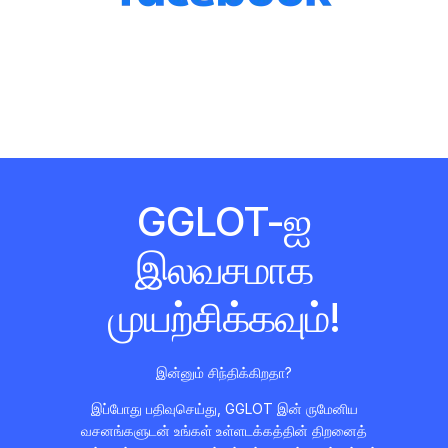
GGLOT-ஐ
இலவசமாக
முயற்சிக்கவும்!
இன்னும் சிந்திக்கிறதா?
இப்போது பதிவுசெய்து, GGLOT இன் ருமேனிய
வசனங்களுடன் உங்கள் உள்ளடக்கத்தின் திறனைத்