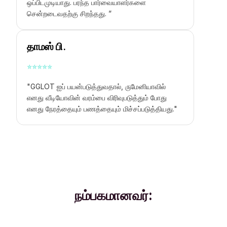
ஒப்பிடமுடியாது. பரந்த பார்வையாளர்களை
சென்றடைவதற்கு சிறந்தது. ”
தாமஸ் பி.
⭐
⭐
⭐
⭐
⭐
"GGLOT ஐப் பயன்படுத்துவதால், ருமேனியாவில்
எனது வீடியோவின் வரம்பை விரிவுபடுத்தும் போது
எனது நேரத்தையும் பணத்தையும் மிச்சப்படுத்தியது."
நம்பகமானவர்: