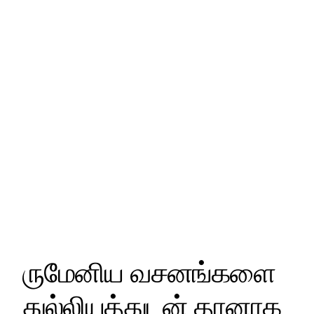
ருமேனிய வசனங்களை
துல்லியத்துடன் தானாக