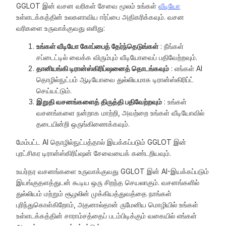
GGLOT இன் வசன வரிகள் சேவை மூலம் உங்கள்
வீடியோ
உள்ளடக்கத்தின் உலகளாவிய ஈர்ப்பை அதிகரிக்கவும். வசன
வரிகளை உருவாக்குவது எளிது:
உங்கள் வீடியோ கோப்பைத் தேர்ந்தெடுங்கள்
: நீங்கள்
சப்டைட்டில் வைக்க விரும்பும் வீடியோவைப் பதிவேற்றவும்.
தானியங்கி டிரான்ஸ்கிரிப்ஷனைத் தொடங்கவும்
: எங்கள் AI
தொழில்நுட்பம் ஆடியோவை துல்லியமாக டிரான்ஸ்கிரிப்ட்
செய்யட்டும்.
இறுதி வசனங்களைத் திருத்தி பதிவேற்றவும்
: உங்கள்
வசனங்களை நன்றாக மாற்றி, அவற்றை உங்கள் வீடியோவில்
தடையின்றி ஒருங்கிணைக்கவும்.
மேம்பட்ட AI தொழில்நுட்பத்தால் இயக்கப்படும் GGLOT இன்
புரட்சிகர டிரான்ஸ்கிரிப்ஷன் சேவையைக் கண்டறியவும்.
உயர்தர வசனங்களை உருவாக்குவது GGLOT இன் AI-இயக்கப்படும்
இயங்குதளத்துடன் கூடிய ஒரு சிறந்த செயலாகும். வசனங்களில்
துல்லியம் மற்றும் சூழலின் முக்கியத்துவத்தை நாங்கள்
புரிந்துகொள்கிறோம், அதனால்தான் ருமேனிய மொழியில் உங்கள்
உள்ளடக்கத்தின் சாராம்சத்தைப் படம்பிடிக்கும் வகையில் எங்கள்