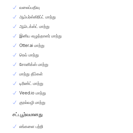
வலைப்பதிவு
ஆம்பர்ஸ்கிரிப்ட் மாற்று
ஆடெக்ஸ்ட் மாற்று
இனிய எழுத்தாளர் மாற்று
Otter.ai மாற்று
ரெவ் மாற்று
சோனிக்ஸ் மாற்று
மாற்று தீம்கள்
டிரிண்ட் மாற்று
Veed.io மாற்று
குரல்வழி மாற்று
சட்டபூர்வமானது
எங்களை பற்றி