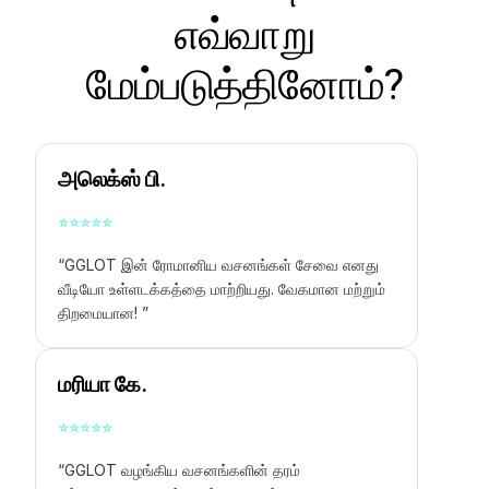
எவ்வாறு
மேம்படுத்தினோம்?
அலெக்ஸ் பி.
⭐
⭐
⭐
⭐
⭐
“GGLOT இன் ரோமானிய வசனங்கள் சேவை எனது
வீடியோ உள்ளடக்கத்தை மாற்றியது. வேகமான மற்றும்
திறமையான! ”
மரியா கே.
⭐
⭐
⭐
⭐
⭐
“GGLOT வழங்கிய வசனங்களின் தரம்