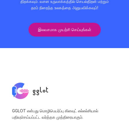
திறக்கவும். வசன உருவாக்கத்தில் செயல்திறன் மற்றும்
தரம் நிறைந்த உலகத்தை அனுபவிக்கவும்!
இலவசமாக முயற்சி செய்யுங்கள்
GGLOT என்பது மொழிபெயர்ப்பு கிளவுட் எல்எல்சியால்
பதிவுசெய்யப்பட்ட வர்த்தக முத்திரையாகும்.