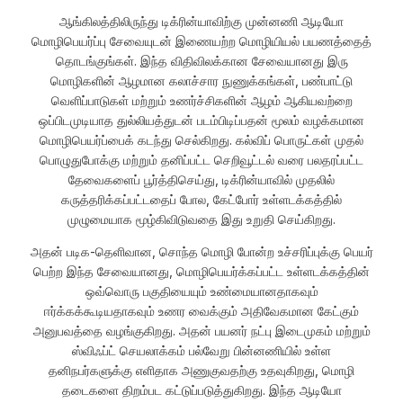
ஆங்கிலத்திலிருந்து டிக்ரின்யாவிற்கு முன்னணி ஆடியோ
மொழிபெயர்ப்பு சேவையுடன் இணையற்ற மொழியியல் பயணத்தைத்
தொடங்குங்கள். இந்த விதிவிலக்கான சேவையானது இரு
மொழிகளின் ஆழமான கலாச்சார நுணுக்கங்கள், பண்பாட்டு
வெளிப்பாடுகள் மற்றும் உணர்ச்சிகளின் ஆழம் ஆகியவற்றை
ஒப்பிடமுடியாத துல்லியத்துடன் படம்பிடிப்பதன் மூலம் வழக்கமான
மொழிபெயர்ப்பைக் கடந்து செல்கிறது. கல்விப் பொருட்கள் முதல்
பொழுதுபோக்கு மற்றும் தனிப்பட்ட செறிவூட்டல் வரை பலதரப்பட்ட
தேவைகளைப் பூர்த்திசெய்து, டிக்ரின்யாவில் முதலில்
கருத்தரிக்கப்பட்டதைப் போல, கேட்போர் உள்ளடக்கத்தில்
முழுமையாக மூழ்கிவிடுவதை இது உறுதி செய்கிறது.
அதன் படிக-தெளிவான, சொந்த மொழி போன்ற உச்சரிப்புக்கு பெயர்
பெற்ற இந்த சேவையானது, மொழிபெயர்க்கப்பட்ட உள்ளடக்கத்தின்
ஒவ்வொரு பகுதியையும் உண்மையானதாகவும்
ஈர்க்கக்கூடியதாகவும் உணர வைக்கும் அதிவேகமான கேட்கும்
அனுபவத்தை வழங்குகிறது. அதன் பயனர் நட்பு இடைமுகம் மற்றும்
ஸ்விஃப்ட் செயலாக்கம் பல்வேறு பின்னணியில் உள்ள
தனிநபர்களுக்கு எளிதாக அணுகுவதற்கு உதவுகிறது, மொழி
தடைகளை திறம்பட கட்டுப்படுத்துகிறது. இந்த ஆடியோ