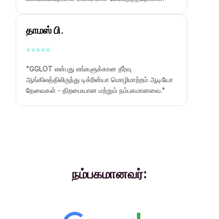
தாமஸ் பி.
⭐
⭐
⭐
⭐
⭐
"GGLOT என்பது எங்களுக்கான தீர்வு
ஆங்கிலத்திலிருந்து டிக்ரின்யா மொழிமாற்றம் ஆடியோ
தேவைகள் - திறமையான மற்றும் நம்பகமானவை."
நம்பகமானவர்: