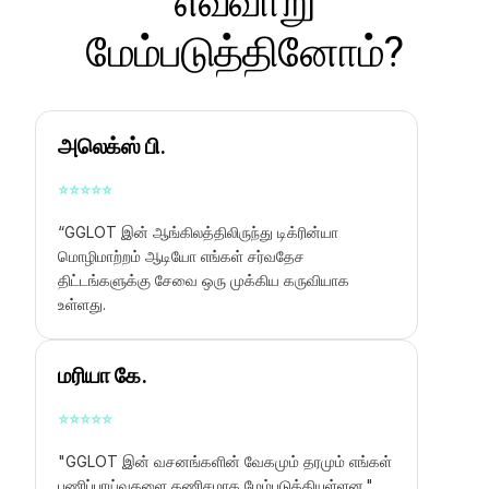
எவ்வாறு
மேம்படுத்தினோம்?
அலெக்ஸ் பி.
⭐
⭐
⭐
⭐
⭐
“GGLOT இன்
ஆங்கிலத்திலிருந்து டிக்ரின்யா
மொழிமாற்றம் ஆடியோ
எங்கள் சர்வதேச
திட்டங்களுக்கு சேவை ஒரு முக்கிய கருவியாக
உள்ளது.
மரியா கே.
⭐
⭐
⭐
⭐
⭐
"GGLOT இன் வசனங்களின் வேகமும் தரமும் எங்கள்
பணிப்பாய்வுகளை கணிசமாக மேம்படுத்தியுள்ளன."