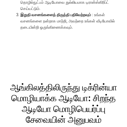
தொழில்நுட்பம் ஆடியோவை துல்லியமாக டிரான்ஸ்கிரிப்ட்
செய்யட்டும்.
இறுதி வசனங்களைத் திருத்தி பதிவேற்றவும்
: உங்கள்
வசனங்களை நன்றாக மாற்றி, அவற்றை உங்கள் வீடியோவில்
தடையின்றி ஒருங்கிணைக்கவும்.
ஆங்கிலத்திலிருந்து டிக்ரின்யா
மொழியாக்க ஆடியோ: சிறந்த
ஆடியோ மொழிபெயர்ப்பு
சேவையின் அனுபவம்