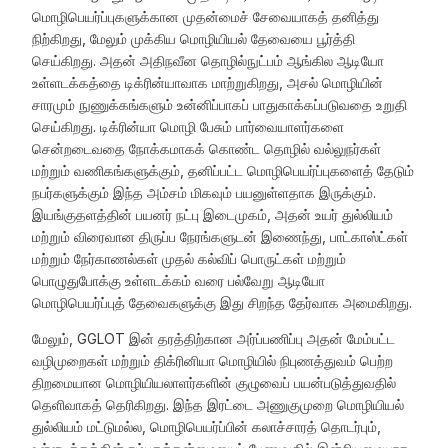
மொழிபெயர்ப்புகளுக்கான முதன்மைச் சேவையாகத் தனித்து
நிற்கிறது, மேலும் முக்கிய மொழியியல் தேவையை பூர்த்தி
செய்கிறது. அதன் அதிநவீன தொழில்நுட்பம் ஆங்கில ஆடியோ
உள்ளடக்கத்தை டிக்ரின்யாவாக மாற்றுகிறது, அசல் மொழியின்
சாரமும் நுணுக்கங்களும் உன்னிப்பாகப் பாதுகாக்கப்படுவதை உறுதி
செய்கிறது. டிக்ரின்யா மொழி பேசும் பார்வையாளர்களை
சென்றடைவதை நோக்கமாகக் கொண்ட தொழில் வல்லுநர்கள்
மற்றும் வணிகங்களுக்கும், தனிப்பட்ட மொழிபெயர்ப்புகளைத் தேடும்
நபர்களுக்கும் இந்த அம்சம் மிகவும் பயனுள்ளதாக இருக்கும்.
இயங்குதளத்தின் பயனர் நட்பு இடைமுகம், அதன் உயர் துல்லியம்
மற்றும் விரைவான திருப்ப நேரங்களுடன் இணைந்து, பாட்காஸ்ட்கள்
மற்றும் நேர்காணல்கள் முதல் கல்விப் பொருட்கள் மற்றும்
பொழுதுபோக்கு உள்ளடக்கம் வரை பல்வேறு ஆடியோ
மொழிபெயர்ப்புத் தேவைகளுக்கு இது சிறந்த தேர்வாக அமைகிறது.
மேலும், GGLOT இன் தரத்திற்கான அர்ப்பணிப்பு அதன் மேம்பட்ட
வழிமுறைகள் மற்றும் திக்ரினியா மொழியில் நிபுணத்துவம் பெற்ற
திறமையான மொழியியலாளர்களின் குழுவைப் பயன்படுத்துவதில்
தெளிவாகத் தெரிகிறது. இந்த இரட்டை அணுகுமுறை மொழியியல்
துல்லியம் மட்டுமல்ல, மொழிபெயர்ப்பின் கலாச்சாரத் தொடர்பும்,