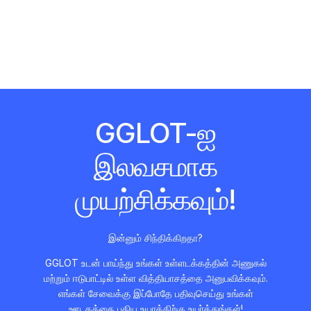
GGLOT-ஐ
இலவசமாக
முயற்சிக்கவும்!
இன்னும் சிந்திக்கிறதா?
GGLOT உடன் பாய்ந்து உங்கள் உள்ளடக்கத்தின் அணுகல்
மற்றும் ஈடுபாட்டில் உள்ள வித்தியாசத்தை அனுபவிக்கவும்.
எங்கள் சேவைக்கு இப்போதே பதிவுசெய்து உங்கள்
ஊடகத்தை புதிய உயரத்திற்கு உயர்த்துங்கள்!