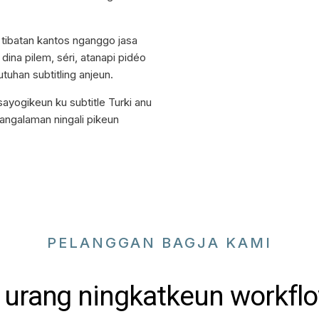
 tibatan kantos nganggo jasa
ina pilem, séri, atanapi pidéo
uhan subtitling anjeun.
ayogikeun ku subtitle Turki anu
pangalaman ningali pikeun
PELANGGAN BAGJA KAMI
urang ningkatkeun workflo