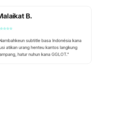
alaikat B.
⭐
⭐
⭐
⭐
Nambahkeun subtitle basa Indonésia kana
usi atikan urang henteu kantos langkung
ampang, hatur nuhun kana GGLOT."