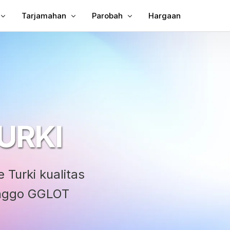
Tarjamahan
Parobah
Hargaan
n Subtitle kana Video
Tarjamahkeun Video
Video ka Téks
un Subtitles ka MP4
Panarjamah Video
MP3 kana téks
ina
TXT pikeun SRT
g
SRT Editor
URKI
ah Subjudul
SRT pikeun TXT
tor
VTT pikeun SRT
VTT kana Téks
 Turki kualitas
anggo GGLOT