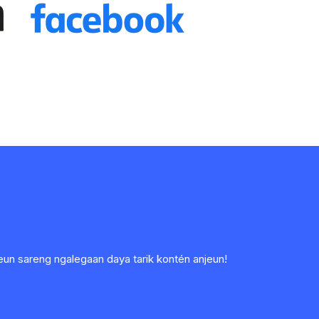
un sareng ngalegaan daya tarik kontén anjeun!