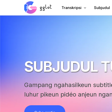
Transkripsi
Subjudul
Transkripsikeun Audio
Tambahkeu
Transkripsikeun Video
Tambahke
Nranskripsikeun YouTube
Subtitle C
Transkripsi Rapat
AI Dubbin
SUBJUDUL T
Audio ka Téks
Panarjam
Voiceover perusahaan
VTT Crea
Audiobook Voiceover
Gampang ngahasilkeun subtitle
luhur pikeun pidéo anjeun ng