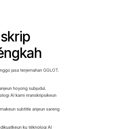
skrip
Léngkah
ganggo jasa terjemahan GGLOT.
anjeun hoyong subjudul.
ologi AI kami nranskripsikeun
nakeun subtitle anjeun sareng
dikuatkeun ku téknologi AI