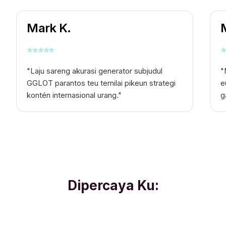
Mark K.
M
⭐
⭐
⭐
⭐
⭐
⭐
"Laju sareng akurasi generator subjudul
"
GGLOT parantos teu ternilai pikeun strategi
e
kontén internasional urang."
g
Dipercaya Ku: