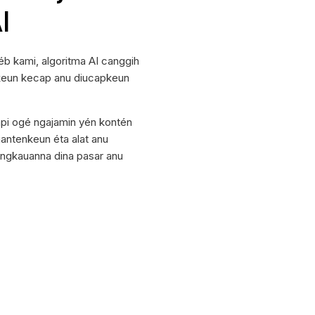
I
éb kami, algoritma AI canggih
hkeun kecap anu diucapkeun
api ogé ngajamin yén kontén
antenkeun éta alat anu
ngkauanna dina pasar anu