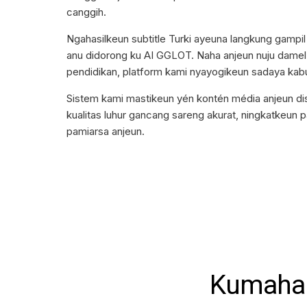
canggih.
Ngahasilkeun subtitle Turki ayeuna langkung gampil
anu didorong ku AI GGLOT. Naha anjeun nuju damel d
pendidikan, platform kami nyayogikeun sadaya kabut
Sistem kami mastikeun yén kontén média anjeun dis
kualitas luhur gancang sareng akurat, ningkatkeun 
pamiarsa anjeun.
Kumaha 