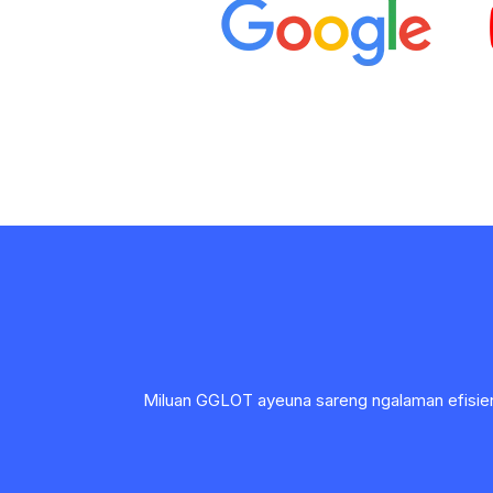
Miluan GGLOT ayeuna sareng ngalaman efisiens