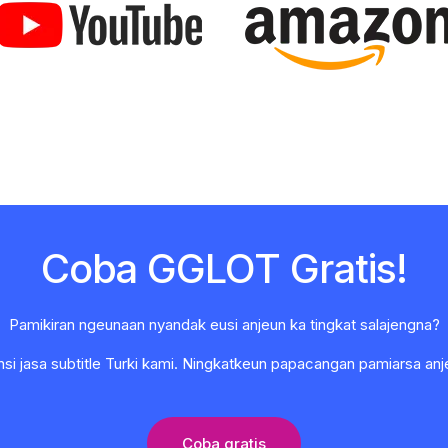
Coba GGLOT Gratis!
Pamikiran ngeunaan nyandak eusi anjeun ka tingkat salajengna?
i jasa subtitle Turki kami. Ningkatkeun papacangan pamiarsa anje
Coba gratis