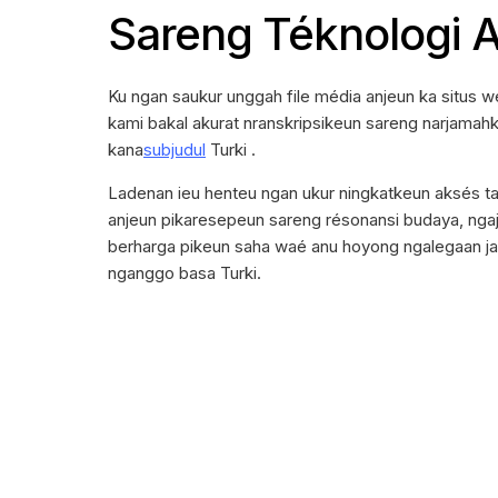
Sareng Téknologi A
Ku ngan saukur unggah file média anjeun ka situs w
kami bakal akurat nranskripsikeun sareng narjama
kana
subjudul
Turki .
Ladenan ieu henteu ngan ukur ningkatkeun aksés t
anjeun pikaresepeun sareng résonansi budaya, ngaj
berharga pikeun saha waé anu hoyong ngalegaan ja
nganggo basa Turki.