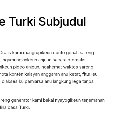
ne Turki Subjudul
e Gratis kami mangrupikeun conto genah sareng
 AI, ngamungkinkeun anjeun sacara otomatis
 pikeun pidéo anjeun, ngahémat waktos sareng
pta kontén kalayan anggaran anu ketat, fitur ieu
a diaksés ku pamiarsa anu langkung lega tanpa
areng generator kami bakal nyayogikeun terjemahan
ina basa Turki.