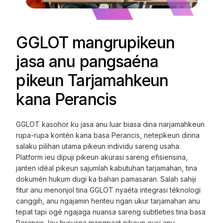
GGLOT mangrupikeun
jasa anu pangsaéna
pikeun Tarjamahkeun
kana Perancis
GGLOT kasohor ku jasa anu luar biasa dina narjamahkeun
rupa-rupa kontén kana basa Perancis, netepkeun dirina
salaku pilihan utama pikeun individu sareng usaha.
Platform ieu dipuji pikeun akurasi sareng efisiensina,
janten idéal pikeun sajumlah kabutuhan tarjamahan, tina
dokumén hukum dugi ka bahan pamasaran. Salah sahiji
fitur anu menonjol tina GGLOT nyaéta integrasi téknologi
canggih, anu ngajamin henteu ngan ukur tarjamahan anu
tepat tapi ogé ngajaga nuansa sareng subtleties tina basa
Perancis. Ieu hususna mangpaat pikeun eusi anu