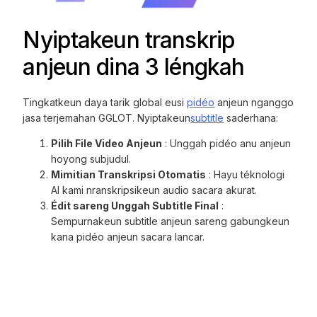
Nyiptakeun transkrip
anjeun dina 3 léngkah
Tingkatkeun daya tarik global eusi
pidéo
anjeun nganggo
jasa terjemahan GGLOT. Nyiptakeun
subtitle
saderhana:
Pilih File Video Anjeun
: Unggah pidéo anu anjeun
hoyong subjudul.
Mimitian Transkripsi Otomatis
: Hayu téknologi
AI kami nranskripsikeun audio sacara akurat.
Édit sareng Unggah Subtitle Final
:
Sempurnakeun subtitle anjeun sareng gabungkeun
kana pidéo anjeun sacara lancar.