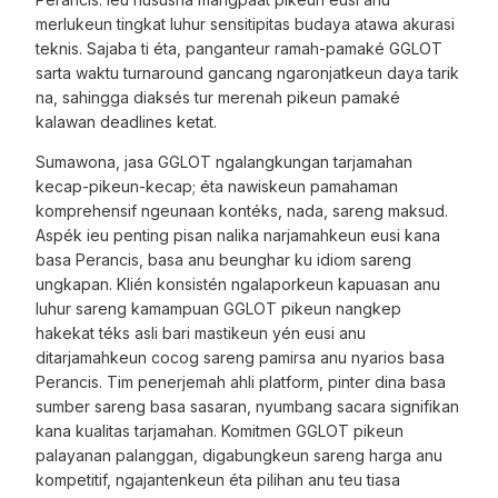
merlukeun tingkat luhur sensitipitas budaya atawa akurasi
teknis. Sajaba ti éta, panganteur ramah-pamaké GGLOT
sarta waktu turnaround gancang ngaronjatkeun daya tarik
na, sahingga diaksés tur merenah pikeun pamaké
kalawan deadlines ketat.
Sumawona, jasa GGLOT ngalangkungan tarjamahan
kecap-pikeun-kecap; éta nawiskeun pamahaman
komprehensif ngeunaan kontéks, nada, sareng maksud.
Aspék ieu penting pisan nalika narjamahkeun eusi kana
basa Perancis, basa anu beunghar ku idiom sareng
ungkapan. Klién konsistén ngalaporkeun kapuasan anu
luhur sareng kamampuan GGLOT pikeun nangkep
hakekat téks asli bari mastikeun yén eusi anu
ditarjamahkeun cocog sareng pamirsa anu nyarios basa
Perancis. Tim penerjemah ahli platform, pinter dina basa
sumber sareng basa sasaran, nyumbang sacara signifikan
kana kualitas tarjamahan. Komitmen GGLOT pikeun
palayanan palanggan, digabungkeun sareng harga anu
kompetitif, ngajantenkeun éta pilihan anu teu tiasa