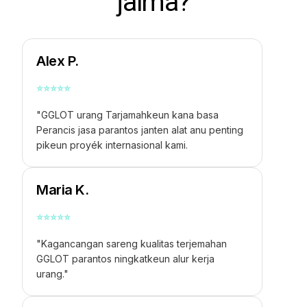
jalma?
Alex P.
⭐
⭐
⭐
⭐
⭐
"GGLOT urang
Tarjamahkeun kana basa
Perancis
jasa parantos janten alat anu penting
pikeun proyék internasional kami.
Maria K.
⭐
⭐
⭐
⭐
⭐
"Kagancangan sareng kualitas terjemahan
GGLOT parantos ningkatkeun alur kerja
urang."