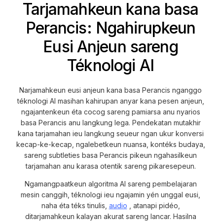
Tarjamahkeun kana basa
Perancis: Ngahirupkeun
Eusi Anjeun sareng
Téknologi AI
Narjamahkeun eusi anjeun kana basa Perancis nganggo
téknologi AI masihan kahirupan anyar kana pesen anjeun,
ngajantenkeun éta cocog sareng pamiarsa anu nyarios
basa Perancis anu langkung lega. Pendekatan mutakhir
kana tarjamahan ieu langkung seueur ngan ukur konversi
kecap-ke-kecap, ngalebetkeun nuansa, kontéks budaya,
sareng subtleties basa Perancis pikeun ngahasilkeun
tarjamahan anu karasa otentik sareng pikaresepeun.
Ngamangpaatkeun algoritma AI sareng pembelajaran
mesin canggih, téknologi ieu ngajamin yén unggal eusi,
naha éta téks tinulis,
audio
, atanapi pidéo,
ditarjamahkeun kalayan akurat sareng lancar. Hasilna