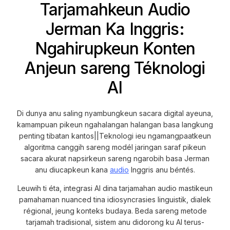
Tarjamahkeun Audio
Jerman Ka Inggris:
Ngahirupkeun Konten
Anjeun sareng Téknologi
AI
Di dunya anu saling nyambungkeun sacara digital ayeuna,
kamampuan pikeun ngahalangan halangan basa langkung
penting tibatan kantos||Teknologi ieu ngamangpaatkeun
algoritma canggih sareng modél jaringan saraf pikeun
sacara akurat napsirkeun sareng ngarobih basa Jerman
anu diucapkeun kana
audio
Inggris anu béntés.
Leuwih ti éta, integrasi AI dina tarjamahan audio mastikeun
pamahaman nuanced tina idiosyncrasies linguistik, dialek
régional, jeung konteks budaya. Beda sareng metode
tarjamah tradisional, sistem anu didorong ku AI terus-