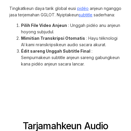
Tingkatkeun daya tarik global eusi
pidéo
anjeun nganggo
jasa terjemahan GGLOT. Nyiptakeun
subtitle
saderhana:
Pilih File Video Anjeun
: Unggah pidéo anu anjeun
hoyong subjudul.
Mimitian Transkripsi Otomatis
: Hayu téknologi
AI kami nranskripsikeun audio sacara akurat.
Édit sareng Unggah Subtitle Final
:
Sempurnakeun subtitle anjeun sareng gabungkeun
kana pidéo anjeun sacara lancar.
Tarjamahkeun Audio