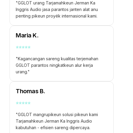
"GGLOT urang
Tarjamahkeun Jerman Ka
Inggris Audio
jasa parantos janten alat anu
penting pikeun proyék internasional kami.
Maria K.
⭐
⭐
⭐
⭐
⭐
"Kagancangan sareng kualitas terjemahan
GGLOT parantos ningkatkeun alur kerja
urang."
Thomas B.
⭐
⭐
⭐
⭐
⭐
"GGLOT mangrupikeun solusi pikeun kami
Tarjamahkeun Jerman Ka Inggris Audio
kabutuhan - efisien sareng dipercaya.