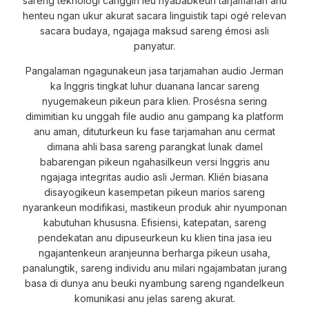
sareng téknologi canggih ieu nyababkeun tarjamahan anu
henteu ngan ukur akurat sacara linguistik tapi ogé relevan
sacara budaya, ngajaga maksud sareng émosi asli
panyatur.
Pangalaman ngagunakeun jasa tarjamahan audio Jerman
ka Inggris tingkat luhur duanana lancar sareng
nyugemakeun pikeun para klien. Prosésna sering
dimimitian ku unggah file audio anu gampang ka platform
anu aman, dituturkeun ku fase tarjamahan anu cermat
dimana ahli basa sareng parangkat lunak damel
babarengan pikeun ngahasilkeun versi Inggris anu
ngajaga integritas audio asli Jerman. Klién biasana
disayogikeun kasempetan pikeun marios sareng
nyarankeun modifikasi, mastikeun produk ahir nyumponan
kabutuhan khususna. Efisiensi, katepatan, sareng
pendekatan anu dipuseurkeun ku klien tina jasa ieu
ngajantenkeun aranjeunna berharga pikeun usaha,
panalungtik, sareng individu anu milari ngajambatan jurang
basa di dunya anu beuki nyambung sareng ngandelkeun
komunikasi anu jelas sareng akurat.