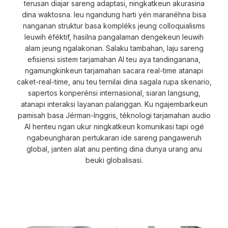
terusan diajar sareng adaptasi, ningkatkeun akurasina
dina waktosna. Ieu ngandung harti yén maranéhna bisa
nanganan struktur basa kompléks jeung colloquialisms
leuwih éféktif, hasilna pangalaman dengekeun leuwih
alam jeung ngalakonan. Salaku tambahan, laju sareng
efisiensi sistem tarjamahan AI teu aya tandinganana,
ngamungkinkeun tarjamahan sacara real-time atanapi
caket-real-time, anu teu ternilai dina sagala rupa skenario,
sapertos konperénsi internasional, siaran langsung,
atanapi interaksi layanan palanggan. Ku ngajembarkeun
pamisah basa Jérman-Inggris, téknologi tarjamahan audio
AI henteu ngan ukur ningkatkeun komunikasi tapi ogé
ngabeungharan pertukaran ide sareng pangaweruh
global, janten alat anu penting dina dunya urang anu
beuki globalisasi.