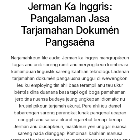
Jerman Ka Inggris:
Pangalaman Jasa
Tarjamahan Dokumén
Pangsaéna
Narjamahkeun file audio Jerman ka Inggris mangrupikeun
tugas anu unik sareng rumit anu meryogikeun kombinasi
kamampuan linguistik sareng kaahlian téknologi. Ladenan
tarjamahan dokumén pangalusna unggul di wewengkon
ieu ku employing tim ahli basa terampil anu teu ukur
béntés dina duanana basa tapi ogé boga pamahaman
jero tina nuansa budaya jeung ungkapan idiomatic nu
krusial pikeun tarjamah akurat. Para ahli ieu damel
babarengan sareng parangkat lunak pangenal ucapan
canggih anu sacara akurat ngarebut kecap-kecap
Jerman anu diucapkeun, mastikeun yén unggal nuansa
sareng nada dianggap. Kombinasi kaahlian manusa