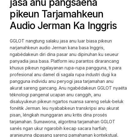
jasa anu pangsaéna
pikeun Tarjamahkeun
Audio Jerman Ka Inggris
GGLOT nangtung salaku jasa anu luar biasa pikeun
narjamahkeun audio Jerman kana basa Inggris,
ngabédakeun diri dina pasar anu dipinuhan ku seueur
panyadia jasa basa. Platform ieu parantos dirarancang
khusus pikeun ngalayanan rupa-rupa pangguna, ti para
profesional anu damel di sagala rupa industri dugi ka
pangguna individu anu peryogi jasa tarjamahan anu
akurat sareng gancang. Anu ngabédakeun GGLOT nyaéta
téknologi pangenal ucapan anu canggih, anu
disaluyukeun pikeun ngartos nuansa sareng seluk-beluk
fonétik Jerman. Ieu nyababkeun transkripsi anu akurat
pisan, léngkah munggaran anu kritis dina prosés
tarjamahan. Sumawona, algoritma tarjamahan GGLOT
sanés ngan ukur ngarobih kecap sacara harfiah;
aranjeunna dipasang sareng pamahaman kontekstual,