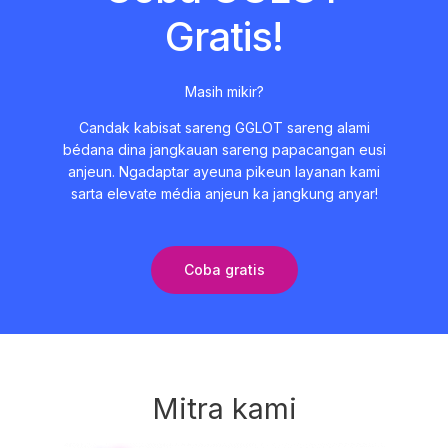
Gratis!
Masih mikir?
Candak kabisat sareng GGLOT sareng alami
bédana dina jangkauan sareng papacangan eusi
anjeun. Ngadaptar ayeuna pikeun layanan kami
sarta elevate média anjeun ka jangkung anyar!
Coba gratis
Mitra kami