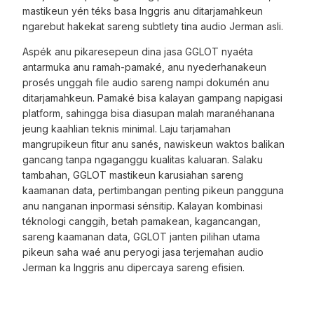
mastikeun yén téks basa Inggris anu ditarjamahkeun
ngarebut hakekat sareng subtlety tina audio Jerman asli.
Aspék anu pikaresepeun dina jasa GGLOT nyaéta
antarmuka anu ramah-pamaké, anu nyederhanakeun
prosés unggah file audio sareng nampi dokumén anu
ditarjamahkeun. Pamaké bisa kalayan gampang napigasi
platform, sahingga bisa diasupan malah maranéhanana
jeung kaahlian teknis minimal. Laju tarjamahan
mangrupikeun fitur anu sanés, nawiskeun waktos balikan
gancang tanpa ngaganggu kualitas kaluaran. Salaku
tambahan, GGLOT mastikeun karusiahan sareng
kaamanan data, pertimbangan penting pikeun pangguna
anu nanganan inpormasi sénsitip. Kalayan kombinasi
téknologi canggih, betah pamakean, kagancangan,
sareng kaamanan data, GGLOT janten pilihan utama
pikeun saha waé anu peryogi jasa terjemahan audio
Jerman ka Inggris anu dipercaya sareng efisien.