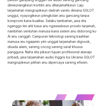
dimeunangkeun kontén anu ditarjamahkeun. Laju
tarjamahan mangrupikeun daérah sanés dimana GGLOT
unggul, nyayogikeun péngkolan anu gancang tanpa
kompromi kana kualitas. Salaku tambahan, jasa éta
nganggo tim ahli basa anu ngawaskeun prosés tarjamah,
nambihan sentuhan manusa kana sistem anu didorong ku
AI anu canggih. Campuran téknologi sareng kaahlian
manusa ieu ngajamin yén unggal tarjamahan digosok,
disada alami, sareng cocog sareng sarat khusus
pangguna. Naha éta pikeun tujuan profésional atanapi
pribadi, jasa tarjamahan audio Inggris ka Ukrania GGLOT
mangrupikeun pilihan anu dipercaya sareng efisien.