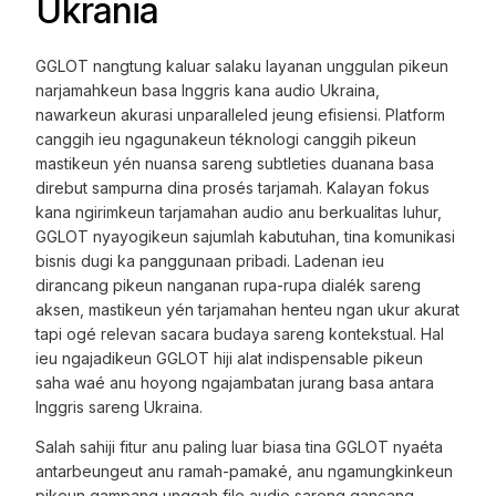
Ukrania
GGLOT nangtung kaluar salaku layanan unggulan pikeun
narjamahkeun basa Inggris kana audio Ukraina,
nawarkeun akurasi unparalleled jeung efisiensi. Platform
canggih ieu ngagunakeun téknologi canggih pikeun
mastikeun yén nuansa sareng subtleties duanana basa
direbut sampurna dina prosés tarjamah. Kalayan fokus
kana ngirimkeun tarjamahan audio anu berkualitas luhur,
GGLOT nyayogikeun sajumlah kabutuhan, tina komunikasi
bisnis dugi ka panggunaan pribadi. Ladenan ieu
dirancang pikeun nanganan rupa-rupa dialék sareng
aksen, mastikeun yén tarjamahan henteu ngan ukur akurat
tapi ogé relevan sacara budaya sareng kontekstual. Hal
ieu ngajadikeun GGLOT hiji alat indispensable pikeun
saha waé anu hoyong ngajambatan jurang basa antara
Inggris sareng Ukraina.
Salah sahiji fitur anu paling luar biasa tina GGLOT nyaéta
antarbeungeut anu ramah-pamaké, anu ngamungkinkeun
pikeun gampang unggah file audio sareng gancang