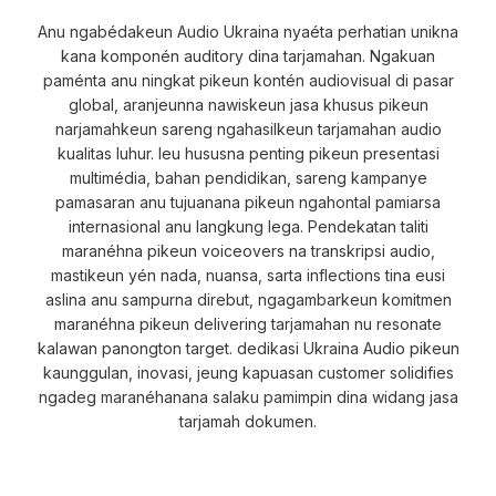
Anu ngabédakeun Audio Ukraina nyaéta perhatian unikna
kana komponén auditory dina tarjamahan. Ngakuan
paménta anu ningkat pikeun kontén audiovisual di pasar
global, aranjeunna nawiskeun jasa khusus pikeun
narjamahkeun sareng ngahasilkeun tarjamahan audio
kualitas luhur. Ieu hususna penting pikeun presentasi
multimédia, bahan pendidikan, sareng kampanye
pamasaran anu tujuanana pikeun ngahontal pamiarsa
internasional anu langkung lega. Pendekatan taliti
maranéhna pikeun voiceovers na transkripsi audio,
mastikeun yén nada, nuansa, sarta inflections tina eusi
aslina anu sampurna direbut, ngagambarkeun komitmen
maranéhna pikeun delivering tarjamahan nu resonate
kalawan panongton target. dedikasi Ukraina Audio pikeun
kaunggulan, inovasi, jeung kapuasan customer solidifies
ngadeg maranéhanana salaku pamimpin dina widang jasa
tarjamah dokumen.