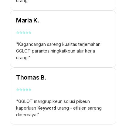
urang."
Maria K.
⭐
⭐
⭐
⭐
⭐
"Kagancangan sareng kualitas terjemahan
GGLOT parantos ningkatkeun alur kerja
urang."
Thomas B.
⭐
⭐
⭐
⭐
⭐
"GGLOT mangrupikeun solusi pikeun
kaperluan
Keyword
urang - efisien sareng
dipercaya."