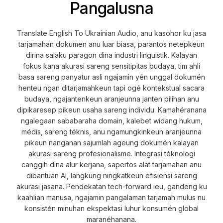
Pangalusna
Translate English To Ukrainian Audio, anu kasohor ku jasa
tarjamahan dokumen anu luar biasa, parantos netepkeun
dirina salaku paragon dina industri linguistik. Kalayan
fokus kana akurasi sareng sensitipitas budaya, tim ahli
basa sareng panyatur asli ngajamin yén unggal dokumén
henteu ngan ditarjamahkeun tapi ogé kontekstual sacara
budaya, ngajantenkeun aranjeunna janten pilihan anu
dipikaresep pikeun usaha sareng individu. Kamahéranana
ngalegaan sababaraha domain, kalebet widang hukum,
médis, sareng téknis, anu ngamungkinkeun aranjeunna
pikeun nanganan sajumlah ageung dokumén kalayan
akurasi sareng profesionalisme. Integrasi téknologi
canggih dina alur kerjana, sapertos alat tarjamahan anu
dibantuan AI, langkung ningkatkeun efisiensi sareng
akurasi jasana. Pendekatan tech-forward ieu, gandeng ku
kaahlian manusa, ngajamin pangalaman tarjamah mulus nu
konsistén minuhan ekspektasi luhur konsumén global
maranéhanana.