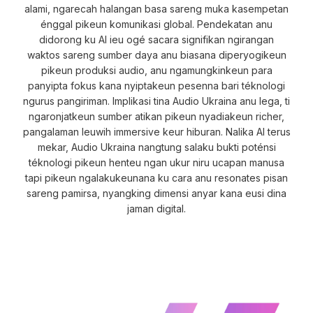
alami, ngarecah halangan basa sareng muka kasempetan
énggal pikeun komunikasi global. Pendekatan anu
didorong ku AI ieu ogé sacara signifikan ngirangan
waktos sareng sumber daya anu biasana diperyogikeun
pikeun produksi audio, anu ngamungkinkeun para
panyipta fokus kana nyiptakeun pesenna bari téknologi
ngurus pangiriman. Implikasi tina Audio Ukraina anu lega, ti
ngaronjatkeun sumber atikan pikeun nyadiakeun richer,
pangalaman leuwih immersive keur hiburan. Nalika AI terus
mekar, Audio Ukraina nangtung salaku bukti poténsi
téknologi pikeun henteu ngan ukur niru ucapan manusa
tapi pikeun ngalakukeunana ku cara anu resonates pisan
sareng pamirsa, nyangking dimensi anyar kana eusi dina
jaman digital.