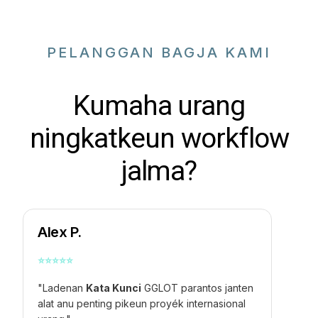
PELANGGAN BAGJA KAMI
Kumaha urang
ningkatkeun workflow
jalma?
Alex P.
⭐
⭐
⭐
⭐
⭐
"Ladenan
Kata Kunci
GGLOT parantos janten
alat anu penting pikeun proyék internasional