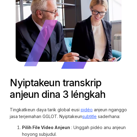
Nyiptakeun transkrip
anjeun dina 3 léngkah
Tingkatkeun daya tarik global eusi
pidéo
anjeun nganggo
jasa terjemahan GGLOT. Nyiptakeun
subtitle
saderhana:
Pilih File Video Anjeun
: Unggah pidéo anu anjeun
hoyong subjudul.