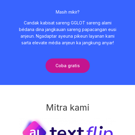
Masih mikir?
Candak kabisat sareng GGLOT sareng alami
bédana dina jangkauan sareng papacangan eusi
anjeun. Ngadaptar ayeuna pikeun layanan kami
sarta elevate média anjeun ka jangkung anyar!
Coba gratis
Mitra kami