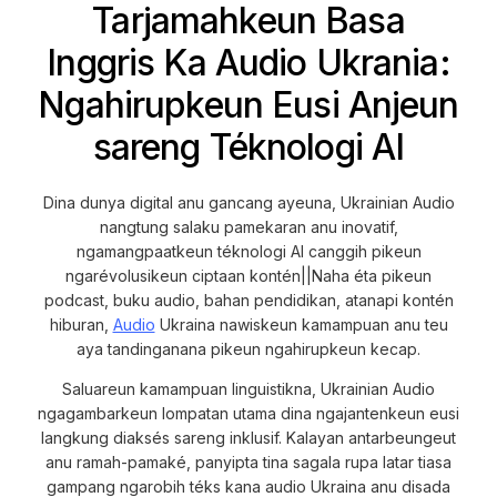
Tarjamahkeun Basa
Inggris Ka Audio Ukrania:
Ngahirupkeun Eusi Anjeun
sareng Téknologi AI
Dina dunya digital anu gancang ayeuna, Ukrainian Audio
nangtung salaku pamekaran anu inovatif,
ngamangpaatkeun téknologi AI canggih pikeun
ngarévolusikeun ciptaan kontén||Naha éta pikeun
podcast, buku audio, bahan pendidikan, atanapi kontén
hiburan,
Audio
Ukraina nawiskeun kamampuan anu teu
aya tandinganana pikeun ngahirupkeun kecap.
Saluareun kamampuan linguistikna, Ukrainian Audio
ngagambarkeun lompatan utama dina ngajantenkeun eusi
langkung diaksés sareng inklusif. Kalayan antarbeungeut
anu ramah-pamaké, panyipta tina sagala rupa latar tiasa
gampang ngarobih téks kana audio Ukraina anu disada