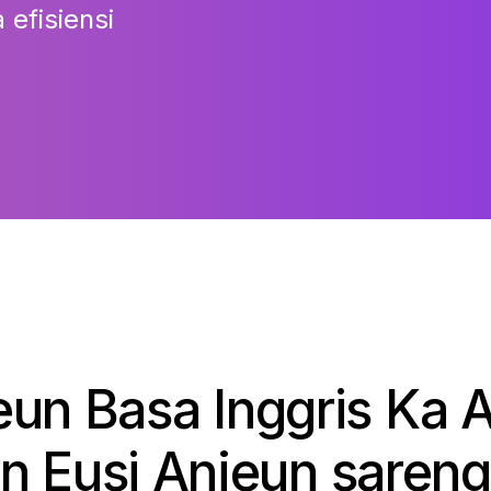
 efisiensi
un Basa Inggris Ka A
 Eusi Anjeun sareng