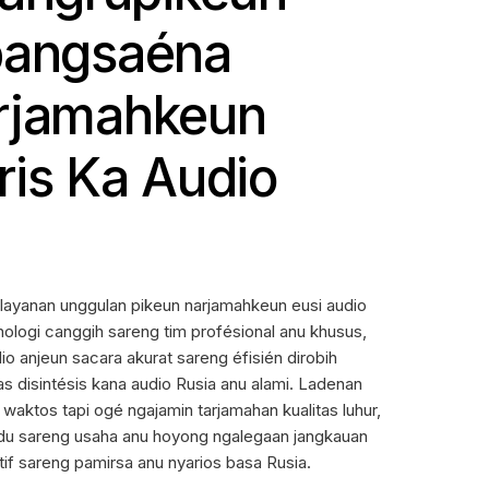
pangsaéna
arjamahkeun
ris Ka Audio
layanan unggulan pikeun narjamahkeun eusi audio
nologi canggih sareng tim profésional anu khusus,
 anjeun sacara akurat sareng éfisién dirobih
ras disintésis kana audio Rusia anu alami. Ladenan
waktos tapi ogé ngajamin tarjamahan kualitas luhur,
ividu sareng usaha anu hoyong ngalegaan jangkauan
if sareng pamirsa anu nyarios basa Rusia.