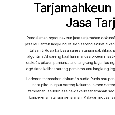
Tarjamahkeun 
Jasa Ta
Pangalaman ngagunakeun jasa tarjamahan dokumén an
jasa ieu janten langkung éfisién sareng akurat ti 
tulisan ti Rusia ka basa sanés atanapi sabalikna
algoritma AI sareng kaahlian manusa pikeun mastik
diaksés pikeun pamiarsa anu langkung lega. Ieu ng
ogé tiasa kalibet sareng pamiarsa anu langkung leg
Ladenan tarjamahan dokumén audio Rusia anu pang
sora pikeun input sareng kaluaran, aksen saren
tambahan, seueur jasa nawiskeun tarjamahan sacar
konperénsi, atanapi perjalanan. Kalayan inovasi