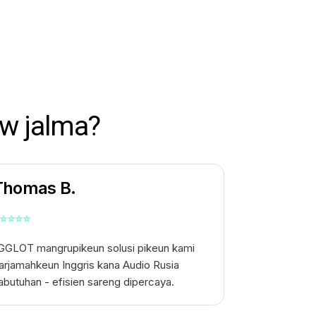
w jalma?
Thomas B.
⭐
⭐
⭐
⭐
GGLOT mangrupikeun solusi pikeun kami
arjamahkeun Inggris kana Audio Rusia
abutuhan - efisien sareng dipercaya.