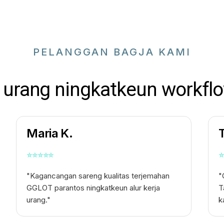
PELANGGAN BAGJA KAMI
urang ningkatkeun workflo
Maria K.
⭐
⭐
⭐
⭐
⭐
⭐
"Kagancangan sareng kualitas terjemahan
"
GGLOT parantos ningkatkeun alur kerja
T
urang."
k