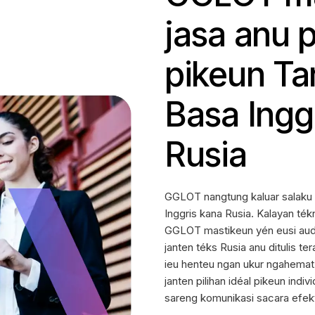
jasa anu 
pikeun T
Basa Ingg
Rusia
GGLOT nangtung kaluar salaku 
Inggris kana Rusia. Kalayan ték
GGLOT mastikeun yén eusi audio
janten téks Rusia anu ditulis te
ieu henteu ngan ukur ngahemat 
janten pilihan idéal pikeun ind
sareng komunikasi sacara efekt