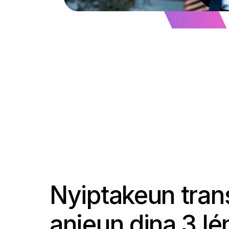
Nyiptakeun tran
anjeun dina 3 l