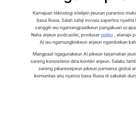
Kamajuan téknologi intelijen jieunan parantos m
basa Rusia. Salah sahiji inovasi sapertos nyaé
canggih ieu ngamangpaatkeun pangakuan ucapan 
Naha anjeun podcaster, produser
pidéo
, atanapi 
AI ieu ngamungkinkeun anjeun ngambekan kahir
Mangpaat ngagunakeun AI pikeun tarjamahan jeung
sareng konsistensi dina kontén anjeun. Salaku tam
sareng pikaresepeun pikeun pamiarsa global an
komunitas anu nyarios basa Rusia di sakuliah du