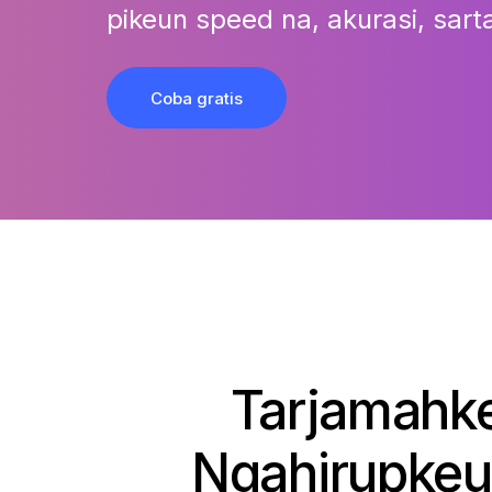
pikeun speed na, akurasi, sarta
Coba gratis
Tarjamahke
Ngahirupkeun