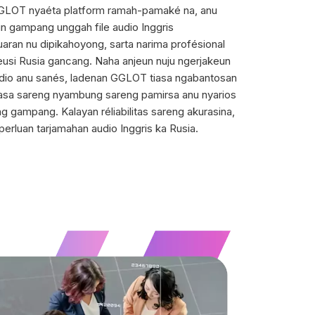
 GGLOT nyaéta platform ramah-pamaké na, anu
 gampang unggah file audio Inggris
uaran nu dipikahoyong, sarta narima profésional
eusi Rusia gancang. Naha anjeun nuju ngerjakeun
audio anu sanés, ladenan GGLOT tiasa ngabantosan
asa sareng nyambung sareng pamirsa anu nyarios
g gampang. Kalayan réliabilitas sareng akurasina,
erluan tarjamahan audio Inggris ka Rusia.