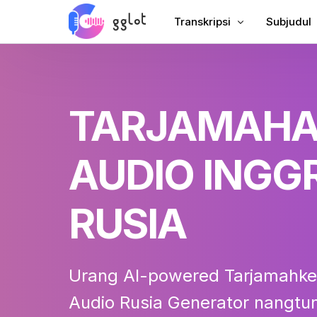
Transkripsi
Subjudul
Transkripsikeun Audio
Tambahkeu
Transkripsikeun Video
Tambahke
TARJAMAH
Nranskripsikeun YouTube
Subtitle C
Transkripsi Rapat
AI Dubbin
AUDIO INGGR
Audio ka Téks
Panarjam
Voiceover perusahaan
VTT Crea
RUSIA
Audiobook Voiceover
Urang AI-powered
Tarjamahke
Audio Rusia
Generator nangtun