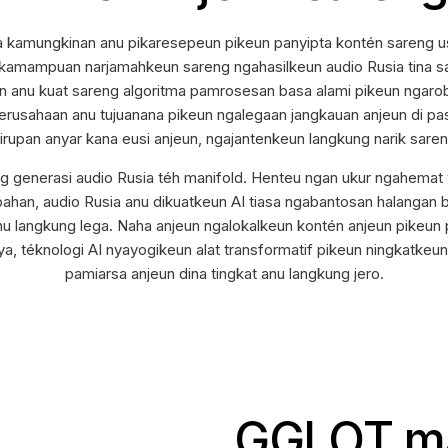
uka kamungkinan anu pikaresepeun pikeun panyipta kontén sareng 
ta kamampuan narjamahkeun sareng ngahasilkeun audio Rusia tina 
anu kuat sareng algoritma pamrosesan basa alami pikeun ngaro
perusahaan anu tujuanana pikeun ngalegaan jangkauan anjeun di pa
upan anyar kana eusi anjeun, ngajantenkeun langkung narik sareng
 generasi audio Rusia téh manifold. Henteu ngan ukur ngahemat
bahan, audio Rusia anu dikuatkeun AI tiasa ngabantosan halangan b
u langkung lega. Naha anjeun ngalokalkeun kontén anjeun pikeun 
nya, téknologi AI nyayogikeun alat transformatif pikeun ningkatke
pamiarsa anjeun dina tingkat anu langkung jero.
GGLOT ma