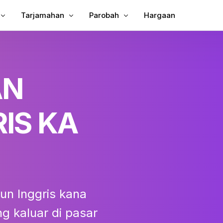
Tarjamahan
Parobah
Hargaan
n Subtitle kana Video
Tarjamahkeun Video
Video ka Téks
un Subtitles ka MP4
Panarjamah Video
MP3 kana téks
AN
ina
TXT pikeun SRT
g
SRT Editor
IS KA
ah Subjudul
SRT pikeun TXT
tor
VTT pikeun SRT
VTT kana Téks
un Inggris kana
g kaluar di pasar