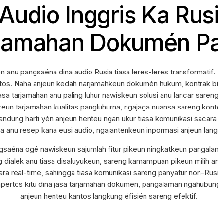
Audio Inggris Ka Rus
rjamahan Dokumén P
u pangsaéna dina audio Rusia tiasa leres-leres transformatif. K
kantos. Naha anjeun kedah narjamahkeun dokumén hukum, kontrak bi
, jasa tarjamahan anu paling luhur nawiskeun solusi anu lancar sa
eun tarjamahan kualitas pangluhurna, ngajaga nuansa sareng konték
andung harti yén anjeun henteu ngan ukur tiasa komunikasi sacara 
a anu resep kana eusi audio, ngajantenkeun inpormasi anjeun langku
saéna ogé nawiskeun sajumlah fitur pikeun ningkatkeun pangalama
g dialek anu tiasa disaluyukeun, sareng kamampuan pikeun milih a
a real-time, sahingga tiasa komunikasi sareng panyatur non-Rusi
 sapertos kitu dina jasa tarjamahan dokumén, pangalaman ngahub
anjeun henteu kantos langkung éfisién sareng efektif.