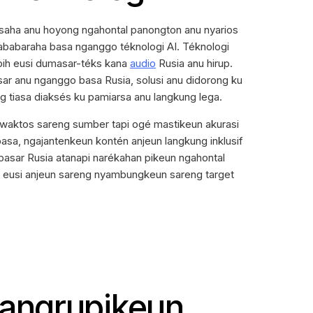
usaha anu hoyong ngahontal panongton anu nyarios
sababaraha basa nganggo téknologi AI. Téknologi
bih eusi dumasar-téks kana
audio
Rusia anu hirup.
sar anu nganggo basa Rusia, solusi anu didorong ku
 tiasa diaksés ku pamiarsa anu langkung lega.
 waktos sareng sumber tapi ogé mastikeun akurasi
asa, ngajantenkeun kontén anjeun langkung inklusif
pasar Rusia atanapi narékahan pikeun ngahontal
un eusi anjeun sareng nyambungkeun sareng target
ngrupikeun