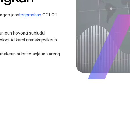
anggo jasa
terjemahan
GGLOT.
anjeun hoyong subjudul.
ologi AI kami nranskripsikeun
nakeun subtitle anjeun sareng