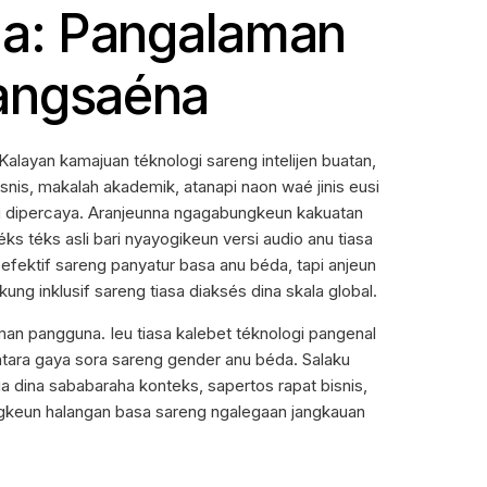
ia: Pangalaman
angsaéna
alayan kamajuan téknologi sareng intelijen buatan,
snis, makalah akademik, atanapi naon waé jinis eusi
reng dipercaya. Aranjeunna ngagabungkeun kakuatan
s téks asli bari nyayogikeun versi audio anu tiasa
efektif sareng panyatur basa anu béda, tapi anjeun
ng inklusif sareng tiasa diaksés dina skala global.
n pangguna. Ieu tiasa kalebet téknologi pangenal
ntara gaya sora sareng gender anu béda. Salaku
a dina sababaraha konteks, sapertos rapat bisnis,
ungkeun halangan basa sareng ngalegaan jangkauan