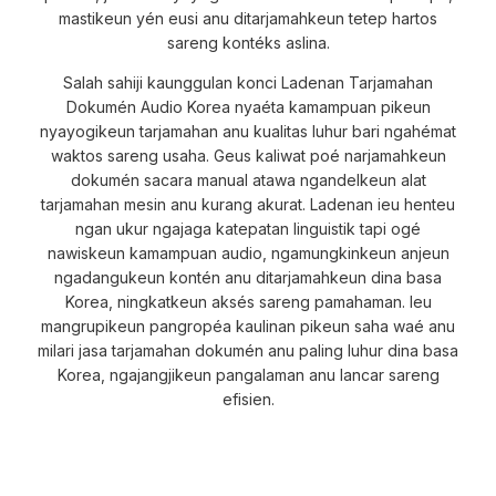
mastikeun yén eusi anu ditarjamahkeun tetep hartos
sareng kontéks aslina.
Salah sahiji kaunggulan konci Ladenan Tarjamahan
Dokumén Audio Korea nyaéta kamampuan pikeun
nyayogikeun tarjamahan anu kualitas luhur bari ngahémat
waktos sareng usaha. Geus kaliwat poé narjamahkeun
dokumén sacara manual atawa ngandelkeun alat
tarjamahan mesin anu kurang akurat. Ladenan ieu henteu
ngan ukur ngajaga katepatan linguistik tapi ogé
nawiskeun kamampuan audio, ngamungkinkeun anjeun
ngadangukeun kontén anu ditarjamahkeun dina basa
Korea, ningkatkeun aksés sareng pamahaman. Ieu
mangrupikeun pangropéa kaulinan pikeun saha waé anu
milari jasa tarjamahan dokumén anu paling luhur dina basa
Korea, ngajangjikeun pangalaman anu lancar sareng
efisien.