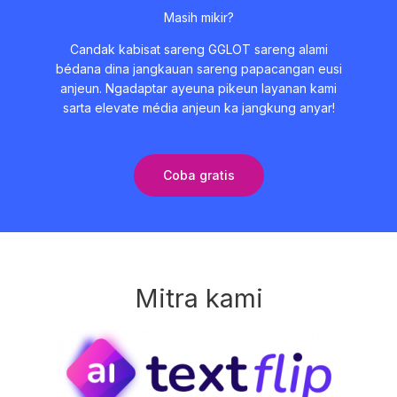
Masih mikir?
Candak kabisat sareng GGLOT sareng alami
bédana dina jangkauan sareng papacangan eusi
anjeun. Ngadaptar ayeuna pikeun layanan kami
sarta elevate média anjeun ka jangkung anyar!
Coba gratis
Mitra kami