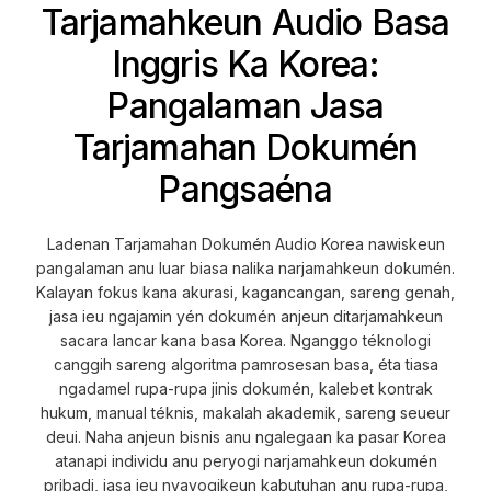
Tarjamahkeun Audio Basa
Inggris Ka Korea:
Pangalaman Jasa
Tarjamahan Dokumén
Pangsaéna
Ladenan Tarjamahan Dokumén Audio Korea nawiskeun
pangalaman anu luar biasa nalika narjamahkeun dokumén.
Kalayan fokus kana akurasi, kagancangan, sareng genah,
jasa ieu ngajamin yén dokumén anjeun ditarjamahkeun
sacara lancar kana basa Korea. Nganggo téknologi
canggih sareng algoritma pamrosesan basa, éta tiasa
ngadamel rupa-rupa jinis dokumén, kalebet kontrak
hukum, manual téknis, makalah akademik, sareng seueur
deui. Naha anjeun bisnis anu ngalegaan ka pasar Korea
atanapi individu anu peryogi narjamahkeun dokumén
pribadi, jasa ieu nyayogikeun kabutuhan anu rupa-rupa,