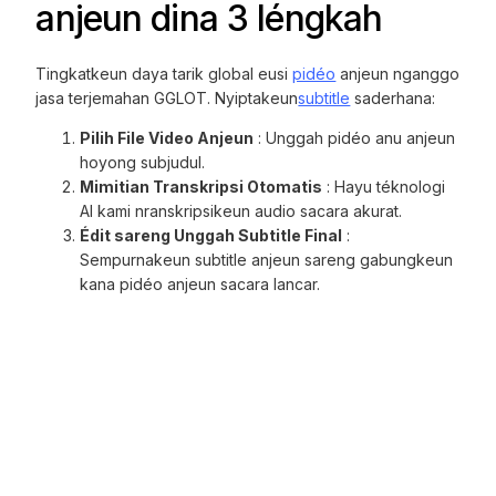
anjeun dina 3 léngkah
Tingkatkeun daya tarik global eusi
pidéo
anjeun nganggo
jasa terjemahan GGLOT. Nyiptakeun
subtitle
saderhana:
Pilih File Video Anjeun
: Unggah pidéo anu anjeun
hoyong subjudul.
Mimitian Transkripsi Otomatis
: Hayu téknologi
AI kami nranskripsikeun audio sacara akurat.
Édit sareng Unggah Subtitle Final
:
Sempurnakeun subtitle anjeun sareng gabungkeun
kana pidéo anjeun sacara lancar.