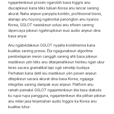
ngajantenkeun prosés ngarobih basa Inggris anu
diucapkeun kana téks tulisan Korea anu lancar sareng
akurat. Naha anjeun panyipta kontén, profésional bisnis,
atanapi anu hoyong ngahontal panongton anu nyarios
Korea, GGLOT nawiskeun solusi anu efisien sareng
dipercaya pikeun ngahirupkeun eusi audio anjeun dina
basa anyar.
Anu ngabédakeun GGLOT nyaéta komitmenna kana
kualitas sareng presisi. Éta ngagunakeun algoritma
pembelajaran mesin canggih sareng ahli basa pikeun
mastikeun yén téks anu ditarjamahkeun henteu ngan ukur
leres sacara gramatikal tapi ogé sénsitip budaya.
Perhatian kana detil ieu mastikeun yén pesen anjeun
ditepikeun sacara akurat dina basa Korea, ngajaga
integritas sareng dampak eusi anjeun. Platform anu
ramah-pamaké GGLOT ngajantenkeun éta tiasa diaksés
ku rupa-rupa pangguna, ngajantenkeun éta pilihan pikeun
anu milari jasa terjemahan audio Inggris ka Korea anu
kualitas luhur.