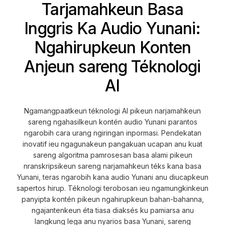
Tarjamahkeun Basa
Inggris Ka Audio Yunani:
Ngahirupkeun Konten
Anjeun sareng Téknologi
AI
Ngamangpaatkeun téknologi AI pikeun narjamahkeun
sareng ngahasilkeun kontén audio Yunani parantos
ngarobih cara urang ngiringan inpormasi. Pendekatan
inovatif ieu ngagunakeun pangakuan ucapan anu kuat
sareng algoritma pamrosesan basa alami pikeun
nranskripsikeun sareng narjamahkeun téks kana basa
Yunani, teras ngarobih kana audio Yunani anu diucapkeun
sapertos hirup. Téknologi terobosan ieu ngamungkinkeun
panyipta kontén pikeun ngahirupkeun bahan-bahanna,
ngajantenkeun éta tiasa diaksés ku pamiarsa anu
langkung lega anu nyarios basa Yunani, sareng