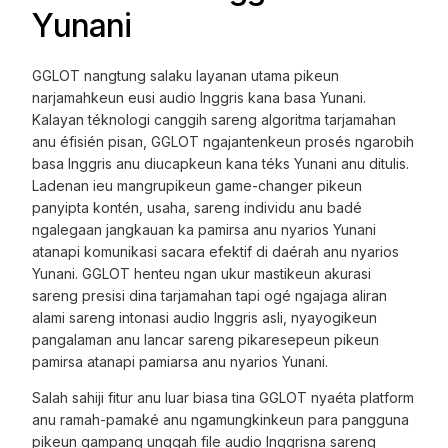
Yunani
GGLOT nangtung salaku layanan utama pikeun
narjamahkeun eusi audio Inggris kana basa Yunani.
Kalayan téknologi canggih sareng algoritma tarjamahan
anu éfisién pisan, GGLOT ngajantenkeun prosés ngarobih
basa Inggris anu diucapkeun kana téks Yunani anu ditulis.
Ladenan ieu mangrupikeun game-changer pikeun
panyipta kontén, usaha, sareng individu anu badé
ngalegaan jangkauan ka pamirsa anu nyarios Yunani
atanapi komunikasi sacara efektif di daérah anu nyarios
Yunani. GGLOT henteu ngan ukur mastikeun akurasi
sareng presisi dina tarjamahan tapi ogé ngajaga aliran
alami sareng intonasi audio Inggris asli, nyayogikeun
pangalaman anu lancar sareng pikaresepeun pikeun
pamirsa atanapi pamiarsa anu nyarios Yunani.
Salah sahiji fitur anu luar biasa tina GGLOT nyaéta platform
anu ramah-pamaké anu ngamungkinkeun para pangguna
pikeun gampang unggah file audio Inggrisna sareng