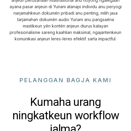
anjeun perusahaan multinasional anu hoyong ngalegaan
ayana pasar anjeun di Yunani atanapi individu anu peryogi
narjamahkeun dokumén pribadi anu penting, milih jasa
tarjamahan dokumén audio Yunani anu pangsaéna
mastikeun yén kontén anjeun diurus kalayan
profesionalisme sareng kaahlian maksimal, ngajantenkeun
komunikasi anjeun leres-leres efektif. sarta impactful.
PELANGGAN BAGJA KAMI
Kumaha urang
ningkatkeun workflow
jalma?