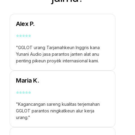
Alex P.
⭐
⭐
⭐
⭐
⭐
"GGLOT urang
Tarjamahkeun Inggris kana
Yunani Audio
jasa parantos janten alat anu
penting pikeun proyék internasional kami.
Maria K.
⭐
⭐
⭐
⭐
⭐
"Kagancangan sareng kualitas terjemahan
GGLOT parantos ningkatkeun alur kerja
urang."