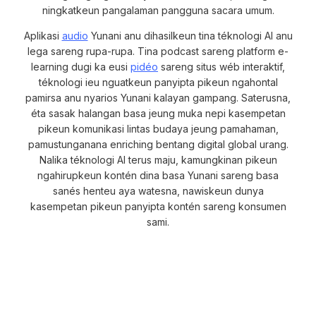
ningkatkeun pangalaman pangguna sacara umum.
Aplikasi
audio
Yunani anu dihasilkeun tina téknologi AI anu
lega sareng rupa-rupa. Tina podcast sareng platform e-
learning dugi ka eusi
pidéo
sareng situs wéb interaktif,
téknologi ieu nguatkeun panyipta pikeun ngahontal
pamirsa anu nyarios Yunani kalayan gampang. Saterusna,
éta sasak halangan basa jeung muka nepi kasempetan
pikeun komunikasi lintas budaya jeung pamahaman,
pamustunganana enriching bentang digital global urang.
Nalika téknologi AI terus maju, kamungkinan pikeun
ngahirupkeun kontén dina basa Yunani sareng basa
sanés henteu aya watesna, nawiskeun dunya
kasempetan pikeun panyipta kontén sareng konsumen
sami.