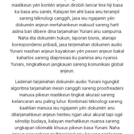
mastikeun yén kontén anjeun dirobih lancar tina hiji basa
ka basa anu sanés. Kalayan tim ahli basa anu terampil
sareng téknologi canggih, jasa ieu ngajamin yén
dokumén anjeun mertahankeun maksud sareng harti
aslina bari dibere dina tarjamahan Yunani anu sampurna.
Naha éta dokumén hukum, laporan bisnis, atanapi
korespondensi pribadi, jasa terjemahan dokumen audio
Yunani masihan anjeun kayakinan yén pesen anjeun bakal
kahartos sareng diapresiasi ku pamirsa anu nyarios
Yunani, ningkatkeun jangkauan sareng komunikasi global
anjeun.
Ladenan tarjamahan dokumén audio Yunani ngungkit
algoritma tarjamahan mesin canggih sareng proofreaders
manusa pikeun mastikeun tingkat akurasi sareng
kelancaran anu paling luhur. Kombinasi téknologi sareng
kaahlian manusa ieu ngajamin yén dokumén anu
ditarjamahkeun anjeun henteu ngan ukur akurat tapi ogé
sénsitip budaya, kalayan merhatikeun nuansa sareng
ungkapan idiomatik khusus pikeun basa Yunani. Naha