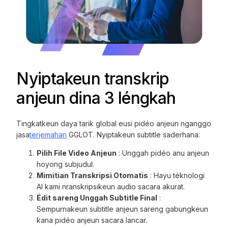
Nyiptakeun transkrip
anjeun dina 3 léngkah
Tingkatkeun daya tarik global eusi pidéo anjeun nganggo
jasa
terjemahan
GGLOT. Nyiptakeun subtitle saderhana:
Pilih File Video Anjeun
: Unggah pidéo anu anjeun
hoyong subjudul.
Mimitian Transkripsi Otomatis
: Hayu téknologi
AI kami nranskripsikeun audio sacara akurat.
Édit sareng Unggah Subtitle Final
:
Sempurnakeun subtitle anjeun sareng gabungkeun
kana pidéo anjeun sacara lancar.