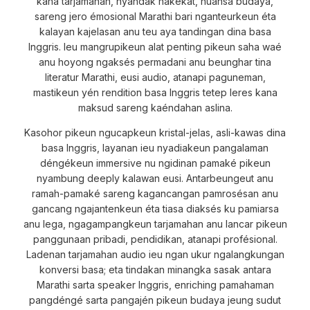
kana tarjamahan, nyandak hakekat, nuansa budaya,
sareng jero émosional Marathi bari nganteurkeun éta
kalayan kajelasan anu teu aya tandingan dina basa
Inggris. Ieu mangrupikeun alat penting pikeun saha waé
anu hoyong ngaksés permadani anu beunghar tina
literatur Marathi, eusi audio, atanapi paguneman,
mastikeun yén rendition basa Inggris tetep leres kana
maksud sareng kaéndahan aslina.
Kasohor pikeun ngucapkeun kristal-jelas, asli-kawas dina
basa Inggris, layanan ieu nyadiakeun pangalaman
déngékeun immersive nu ngidinan pamaké pikeun
nyambung deeply kalawan eusi. Antarbeungeut anu
ramah-pamaké sareng kagancangan pamrosésan anu
gancang ngajantenkeun éta tiasa diaksés ku pamiarsa
anu lega, ngagampangkeun tarjamahan anu lancar pikeun
panggunaan pribadi, pendidikan, atanapi profésional.
Ladenan tarjamahan audio ieu ngan ukur ngalangkungan
konversi basa; eta tindakan minangka sasak antara
Marathi sarta speaker Inggris, enriching pamahaman
pangdéngé sarta pangajén pikeun budaya jeung sudut