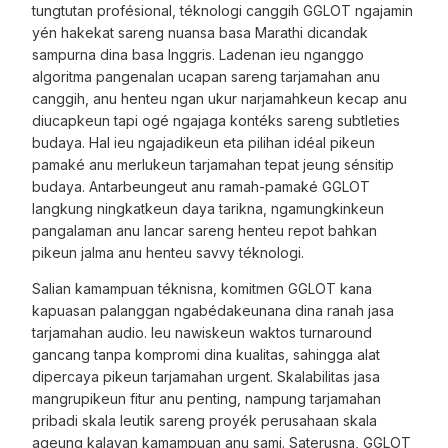
tungtutan profésional, téknologi canggih GGLOT ngajamin
yén hakekat sareng nuansa basa Marathi dicandak
sampurna dina basa Inggris. Ladenan ieu nganggo
algoritma pangenalan ucapan sareng tarjamahan anu
canggih, anu henteu ngan ukur narjamahkeun kecap anu
diucapkeun tapi ogé ngajaga kontéks sareng subtleties
budaya. Hal ieu ngajadikeun eta pilihan idéal pikeun
pamaké anu merlukeun tarjamahan tepat jeung sénsitip
budaya. Antarbeungeut anu ramah-pamaké GGLOT
langkung ningkatkeun daya tarikna, ngamungkinkeun
pangalaman anu lancar sareng henteu repot bahkan
pikeun jalma anu henteu savvy téknologi.
Salian kamampuan téknisna, komitmen GGLOT kana
kapuasan palanggan ngabédakeunana dina ranah jasa
tarjamahan audio. Ieu nawiskeun waktos turnaround
gancang tanpa kompromi dina kualitas, sahingga alat
dipercaya pikeun tarjamahan urgent. Skalabilitas jasa
mangrupikeun fitur anu penting, nampung tarjamahan
pribadi skala leutik sareng proyék perusahaan skala
ageung kalayan kamampuan anu sami. Saterusna, GGLOT