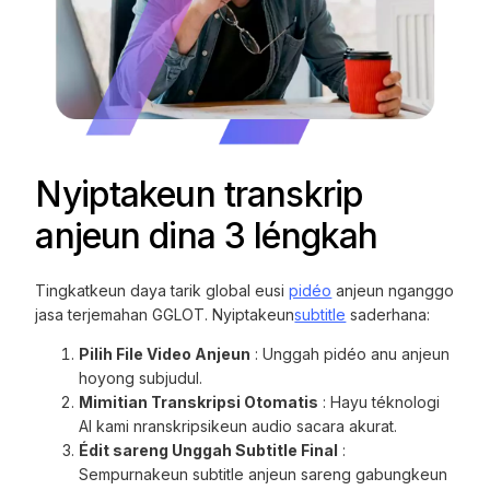
Nyiptakeun transkrip
anjeun dina 3 léngkah
Tingkatkeun daya tarik global eusi
pidéo
anjeun nganggo
jasa terjemahan GGLOT. Nyiptakeun
subtitle
saderhana:
Pilih File Video Anjeun
: Unggah pidéo anu anjeun
hoyong subjudul.
Mimitian Transkripsi Otomatis
: Hayu téknologi
AI kami nranskripsikeun audio sacara akurat.
Édit sareng Unggah Subtitle Final
:
Sempurnakeun subtitle anjeun sareng gabungkeun