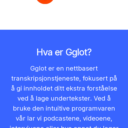
Hva er Gglot?
Gglot er en nettbasert
transkripsjonstjeneste, fokusert på
å gi innholdet ditt ekstra forståelse
ved å lage undertekster. Ved å
bruke den intuitive programvaren
vår lar vi podcastene, videoene,