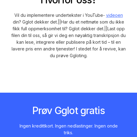
Vil du implementere undertekster i YouTube-
videoen
din? Gglot dekker det.||Har du et nettmøte som du ikke
fikk full oppmerksomhet til? Gglot dekker det.||Last opp
filen din til oss, så gir vi deg en nøyaktig transkripsjon du
kan lese, integrere eller publisere på kort tid – til en
lavere pris enn andre tjenester! I stedet for å revive, kan
du prøve Ggloting.
Prøv Gglot gratis
Ingen kredittkort. Ingen nedlastinger. Ingen onde
triks.