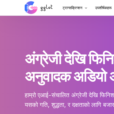
ट्रान्सक्रिप्शन
उपशीर्षकहरू
अडियो ट्रान्सक्राइब गर्नुहोस्
भिडियोमा उपशी
भिडियो ट्रान्सक्राइब गर्नुहोस्
MP4 मा उपशीर
YouTube ट्रान्सक्राइब गर्नुहोस्
चिनियाँ उपशीर
अंग्रेजी देखि फि
बैठक ट्रान्सक्रिप्शन
एआई डबिङ
अडियो टु टेक्स्ट
उपशीर्षक अन
अनुवादक अडियो 
कर्पोरेट भ्वाइसओभर
VTT सिर्जनाक
अडियोबुक भ्वाइसओभर
हाम्रो एआई-संचालित
अंग्रेजी देखि फिन
यसको गति, शुद्धता, र दक्षताको लागि बजा