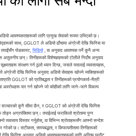
 को लागी सबै भन्दा
डियो आवश्यकताहरूको लागि प्रमुख सेवाको रूपमा उभिएको छ।
िद्हरूको साथ, GGLOT ले अडियो ढाँचामा अंग्रेजी देखि फिनिस मा
 तपाईंसँग पोडकास्ट,
भिडियो
, वा अनुवाद आवश्यक पर्ने कुनै अन्य
 अतुलनीय छन्। तिनीहरूको विशेषज्ञहरूको टोलीले निर्दोष अनुवाद
र सूक्ष्मताहरू संरक्षण गर्न ठूलो ध्यान दिन्छ, जसले यसलाई व्यवसायहरू,
को अंग्रेजी देखि फिनिस अनुवाद अडियो सेवाहरू खोज्ने व्यक्तिहरूको
ताप्रति GGLOT को प्रतिबद्धता र तिनीहरूको प्रयोगकर्ता-मैत्री
भाषा अवरोधहरू पार गर्न खोज्ने जो कोहीको लागि जाने-जाने विकल्प
ी सञ्चारको कुनै सीमा छैन, र GGLOT को अंग्रेजी देखि फिनिश
 तोड्न अग्रपंक्तिमा छन्। तपाईलाई फराकिलो श्रोतामा पुग्न
्यवसाय विस्तार गर्नुहोस्, वा विभिन्न श्रोताहरूसँग आफ्नो सन्देश
र गरेको छ। सटीकता, समयबद्धता, र किफायतीतामा तिनीहरूको
रेजी देखि फिनिश अनुवाद अडियो आवश्यकताहरूको लागि अन्तिम छनौट