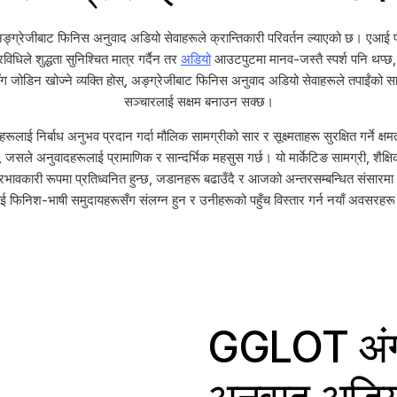
अङ्ग्रेजीबाट फिनिस अनुवाद अडियो सेवाहरूले क्रान्तिकारी परिवर्तन ल्याएको छ। एआई 
िधिले शुद्धता सुनिश्चित मात्र गर्दैन तर
अडियो
आउटपुटमा मानव-जस्तै स्पर्श पनि थप्छ,
 जोडिन खोज्ने व्यक्ति होस्, अङ्ग्रेजीबाट फिनिस अनुवाद अडियो सेवाहरूले तपाईंको सा
सञ्चारलाई सक्षम बनाउन सक्छ।
 निर्बाध अनुभव प्रदान गर्दा मौलिक सामग्रीको सार र सूक्ष्मताहरू सुरक्षित गर्ने क्षमता
दछ, जसले अनुवादहरूलाई प्रामाणिक र सान्दर्भिक महसुस गर्छ। यो मार्केटिङ सामग्री, शैक्
ंग प्रभावकारी रूपमा प्रतिध्वनित हुन्छ, जडानहरू बढाउँदै र आजको अन्तरसम्बन्धित सं
ूलाई फिनिश-भाषी समुदायहरूसँग संलग्न हुन र उनीहरूको पहुँच विस्तार गर्न नयाँ अवसरहर
GGLOT अंग्