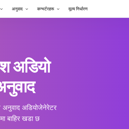
अनुवाद
कन्भर्टरहरू
मूल्य निर्धारण
र्षकहरू थप्नुहोस्
भिडियो अनुवाद गर्नुहोस्
भिडियो टु टेक्स्ट
्षकहरू थप्नुहोस्
भिडियो अनुवादक
MP3 बाट पाठ
्षकहरू
TXT to SRT
निश अडियो
SRT सम्पादक
ुवादक
SRT देखि TXT
अनुवाद
र्ता
VTT देखि SRT
पाठमा VTT
िश अनुवाद अडियो
जेनेरेटर
रमा बाहिर खडा छ