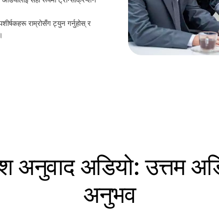
शीर्षकहरू राम्रोसँग ट्युन गर्नुहोस् र
्।
निश अनुवाद अडियो: उत्तम अड
अनुभव