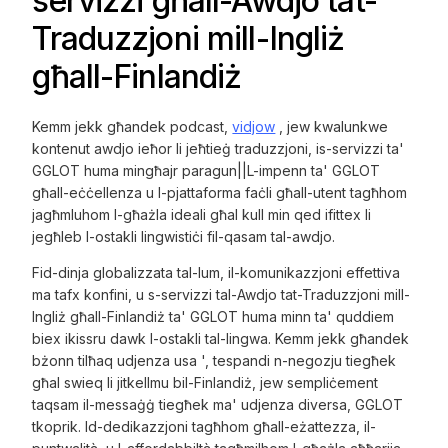
servizzi għall-Awdjo tat-
Traduzzjoni mill-Ingliż
għall-Finlandiż
Kemm jekk għandek podcast,
vidjow
, jew kwalunkwe
kontenut awdjo ieħor li jeħtieġ traduzzjoni, is-servizzi ta'
GGLOT huma mingħajr paragun||L-impenn ta' GGLOT
għall-eċċellenza u l-pjattaforma faċli għall-utent tagħhom
jagħmluhom l-għażla ideali għal kull min qed ifittex li
jegħleb l-ostakli lingwistiċi fil-qasam tal-awdjo.
Fid-dinja globalizzata tal-lum, il-komunikazzjoni effettiva
ma tafx konfini, u s-servizzi tal-Awdjo tat-Traduzzjoni mill-
Ingliż għall-Finlandiż ta' GGLOT huma minn ta' quddiem
biex ikissru dawk l-ostakli tal-lingwa. Kemm jekk għandek
bżonn tilħaq udjenza usa ', tespandi n-negozju tiegħek
għal swieq li jitkellmu bil-Finlandiż, jew sempliċement
taqsam il-messaġġ tiegħek ma' udjenza diversa, GGLOT
tkoprik. Id-dedikazzjoni tagħhom għall-eżattezza, il-