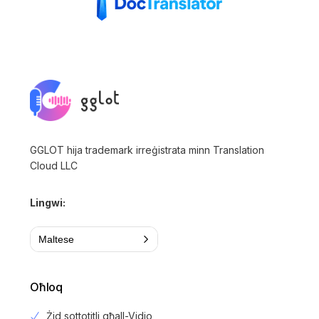
GGLOT hija trademark irreġistrata minn Translation
Cloud LLC
Lingwi:
Maltese
Oħloq
Żid sottotitli għall-Vidjo