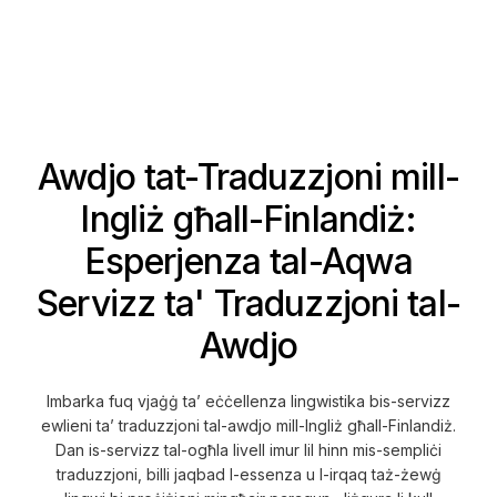
Awdjo tat-Traduzzjoni mill-
Ingliż għall-Finlandiż:
Esperjenza tal-Aqwa
Servizz ta' Traduzzjoni tal-
Awdjo
Imbarka fuq vjaġġ ta’ eċċellenza lingwistika bis-servizz
ewlieni ta’ traduzzjoni tal-awdjo mill-Ingliż għall-Finlandiż.
Dan is-servizz tal-ogħla livell imur lil hinn mis-sempliċi
traduzzjoni, billi jaqbad l-essenza u l-irqaq taż-żewġ