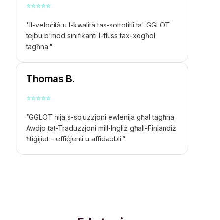
⭐
⭐
⭐
⭐
⭐
"Il-veloċità u l-kwalità tas-sottotitli ta' GGLOT
tejbu b'mod sinifikanti l-fluss tax-xogħol
tagħna."
Thomas B.
⭐
⭐
⭐
⭐
⭐
“GGLOT hija s-soluzzjoni ewlenija għal tagħna
Awdjo tat-Traduzzjoni mill-Ingliż għall-Finlandiż
ħtiġijiet – effiċjenti u affidabbli.”