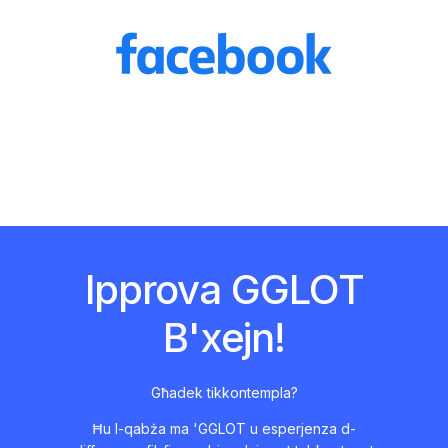
Ipprova GGLOT
B'xejn!
Għadek tikkontempla?
Ħu l-qabża ma 'GGLOT u esperjenza d-