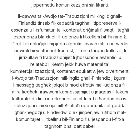
jippermettu komunikazzjoni sinifikanti.
Il-qawwa tal-Awdjo tat-Traduzzjoni mill-Ingliż għall-
Finlandiż tinsab fil-kapaċità tagħha li tippreserva l-
essenza u l-isfumaturi tal-kontenut oriġinali filwaqt li tagħti
esperjenza bla xkiel lill-udjenza li titkellem bil-Finlandiż.
Din it-teknoloġija timpjega algoritmi avvanzati u netwerks
newrali biex tifhem il-kuntest, it-ton u l-irqaq kulturali, li
jirriżultaw fi traduzzjonijiet li jħossuhom awtentiċi u
relatabbli. Kemm jekk huwa materjal ta'
kummerċjalizzazzjoni, kontenut edukattiv, jew divertiment,
l-Awdjo tat-Traduzzjoni mill-Ingliż għall-Finlandiż jiżgura li
l-messaġġ tiegħek jolqot b'mod effettiv mal-udjenza fil-
mira tiegħek, irawwem konnessjonijiet u jnaqqas il-lakuni
kulturali fid-dinja interkonnessa tal-lum. Li tħaddan din is-
soluzzjoni mmexxija mill-AI tiftaħ opportunitajiet ġodda
għan-negozji u l-individwi biex jimpenjaw ruħhom mal-
komunitajiet li jitkellmu bil-Finlandiż u jespandu l-firxa
tagħhom bħal qatt qabel.