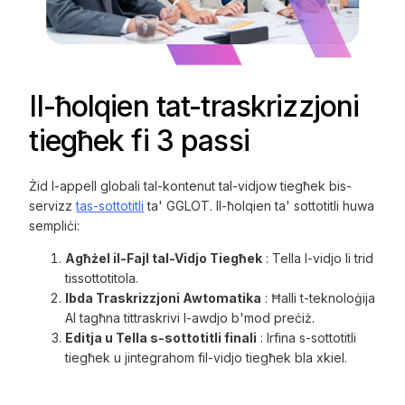
Il-ħolqien tat-traskrizzjoni
tiegħek fi 3 passi
Żid l-appell globali tal-kontenut tal-vidjow tiegħek bis-
servizz
tas-sottotitli
ta' GGLOT. Il-ħolqien ta' sottotitli huwa
sempliċi:
Agħżel il-Fajl tal-Vidjo Tiegħek
: Tella l-vidjo li trid
tissottotitola.
Ibda Traskrizzjoni Awtomatika
: Ħalli t-teknoloġija
AI tagħna tittraskrivi l-awdjo b'mod preċiż.
Editja u Tella s-sottotitli finali
: Irfina s-sottotitli
tiegħek u jintegrahom fil-vidjo tiegħek bla xkiel.