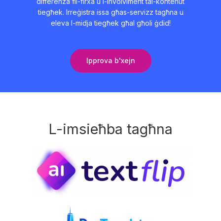
differenza fil-firxa u l-involviment tal-kontenut
tiegħek. Irreġistra issa għas-servizz tagħna u
eleva l-midja tiegħek għal għoli ġdid!
Ipprova b'xejn
L-imsieħba tagħna