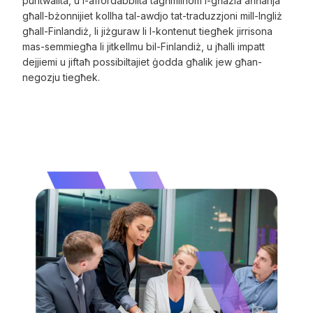
puntwalità, u l-affordabbiltà tagħmilhom l-għażla aħħarija
għall-bżonnijiet kollha tal-awdjo tat-traduzzjoni mill-Ingliż
għall-Finlandiż, li jiżguraw li l-kontenut tiegħek jirrisona
mas-semmiegħa li jitkellmu bil-Finlandiż, u jħalli impatt
dejjiemi u jiftaħ possibiltajiet ġodda għalik jew għan-
negozju tiegħek.