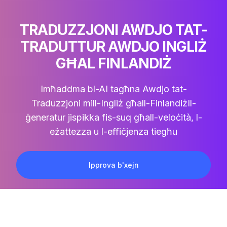
TRADUZZJONI AWDJO TAT-
TRADUTTUR AWDJO INGLIŻ
GĦAL FINLANDIŻ
Imħaddma bl-AI tagħna
Awdjo tat-
Traduzzjoni mill-Ingliż għall-Finlandiż
Il-
ġeneratur jispikka fis-suq għall-veloċità, l-
eżattezza u l-effiċjenza tiegħu
Ipprova b'xejn