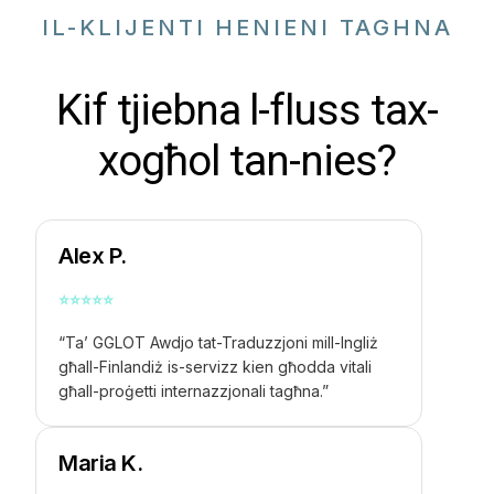
IL-KLIJENTI HENIENI TAGHNA
Kif tjiebna l-fluss tax-
xogħol tan-nies?
Alex P.
⭐
⭐
⭐
⭐
⭐
“Ta’ GGLOT
Awdjo tat-Traduzzjoni mill-Ingliż
għall-Finlandiż
is-servizz kien għodda vitali
għall-proġetti internazzjonali tagħna.”
Maria K.