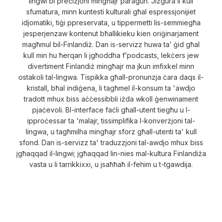
lingwi bi preċiżjoni mingħajr paragun. Jiżgura li kull
sfumatura, minn kuntesti kulturali għal espressjonijiet
idjomatiki, tiġi ppreservata, u tippermetti lis-semmiegħa
jesperjenzaw kontenut bħallikieku kien oriġinarjament
magħmul bil-Finlandiż. Dan is-servizz huwa ta’ ġid għal
kull min hu ħerqan li jgħoddha f’podcasts, lekċers jew
divertiment Finlandiż mingħajr ma jkun imfixkel minn
ostakoli tal-lingwa. Tispikka għall-pronunzja ċara daqs il-
kristall, bħal indiġena, li tagħmel il-konsum ta 'awdjo
tradott mhux biss aċċessibbli iżda wkoll ġenwinament
pjaċevoli. Bl-interface faċli għall-utent tiegħu u l-
ipproċessar ta 'malajr, tissimplifika l-konverżjoni tal-
lingwa, u tagħmilha mingħajr sforz għall-utenti ta' kull
sfond. Dan is-servizz ta' traduzzjoni tal-awdjo mhux biss
jgħaqqad il-lingwi; jgħaqqad lin-nies mal-kultura Finlandiża
vasta u li tarrikkixxi, u jsaħħaħ il-fehim u t-tgawdija.