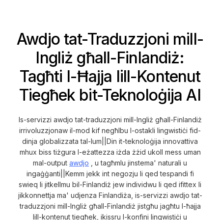
Awdjo tat-Traduzzjoni mill-
Ingliż għall-Finlandiż:
Tagħti l-Ħajja lill-Kontenut
Tiegħek bit-Teknoloġija AI
Is-servizzi awdjo tat-traduzzjoni mill-Ingliż għall-Finlandiż
irrivoluzzjonaw il-mod kif negħlbu l-ostakli lingwistiċi fid-
dinja globalizzata tal-lum||Din it-teknoloġija innovattiva
mhux biss tiżgura l-eżattezza iżda żżid ukoll mess uman
mal-output
awdjo
, u tagħmlu jinstema' naturali u
ingaġġanti||Kemm jekk int negozju li qed tespandi fi
swieq li jitkellmu bil-Finlandiż jew individwu li qed ifittex li
jikkonnettja ma' udjenza Finlandiża, is-servizzi awdjo tat-
traduzzjoni mill-Ingliż għall-Finlandiż jistgħu jagħtu l-ħajja
lill-kontenut tiegħek, ikissru l-konfini lingwistiċi u