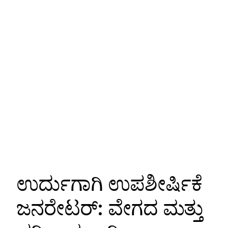
ಉರ್ದುಗಾಗಿ ಉಪಶೀರ್ಷಿಕೆ
ಜನರೇಟರ್: ವೇಗದ ಮತ್ತು