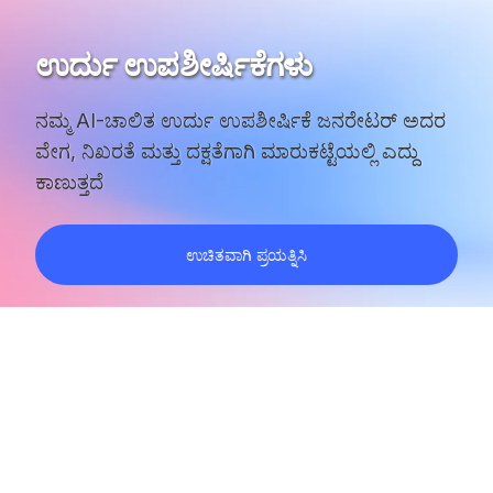
ಉರ್ದು ಉಪಶೀರ್ಷಿಕೆಗಳು
ನಮ್ಮ AI-ಚಾಲಿತ ಉರ್ದು ಉಪಶೀರ್ಷಿಕೆ ಜನರೇಟರ್ ಅದರ
ವೇಗ, ನಿಖರತೆ ಮತ್ತು ದಕ್ಷತೆಗಾಗಿ ಮಾರುಕಟ್ಟೆಯಲ್ಲಿ ಎದ್ದು
ಕಾಣುತ್ತದೆ
ಉಚಿತವಾಗಿ ಪ್ರಯತ್ನಿಸಿ