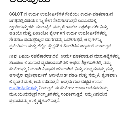
GGLOT ನ ಉರ್ದು ಉಪಶೀರ್ಷಿಕೆಗಳ ಸೇವೆಯು ಉರ್ದು-ಮಾತನಾಡುವ
ಜಗತ್ತಿನಲ್ಲಿ ವಿಷಯವನ್ನು ಹೇಗೆ ಸೇವಿಸಲಾಗುತ್ತದೆ ಎಂಬುದರಲ್ಲಿ
ಕ್ರಾಂತಿಯನ್ನುಂಟು ಮಾಡುತ್ತಿದೆ. ನಮ್ಮ AI-ಚಾಲಿತ ಪ್ಲಾಟ್‌ಫಾರ್ಮ್ ನಿಮ್ಮ
ಆಡಿಯೊ ಮತ್ತು ವೀಡಿಯೋ ಫೈಲ್‌ಗಳಿಗೆ ಉರ್ದು ಉಪಶೀರ್ಷಿಕೆಗಳನ್ನು
ಸೇರಿಸಲು ಪ್ರಯತ್ನವಿಲ್ಲದ ಮಾರ್ಗವನ್ನು ಒದಗಿಸುತ್ತದೆ, ಅವುಗಳನ್ನು
ಪ್ರವೇಶಿಸಲು ಮತ್ತು ಹೆಚ್ಚಿನ ಪ್ರೇಕ್ಷಕರಿಗೆ ತೊಡಗಿಸಿಕೊಳ್ಳುವಂತೆ ಮಾಡುತ್ತದೆ.
ನೀವು ವಿಷಯ ರಚನೆಕಾರರಾಗಿರಲಿ, ಉರ್ದು ಮಾತನಾಡುವ ಮಾರುಕಟ್ಟೆಗಳನ್ನು
ತಲುಪಲು ಬಯಸುವ ವ್ಯವಹಾರವಾಗಿರಲಿ ಅಥವಾ ಶಿಕ್ಷಕರಾಗಿರಲಿ, ನಮ್ಮ
ಸೇವೆಯನ್ನು ನಿಮಗಾಗಿ ವಿನ್ಯಾಸಗೊಳಿಸಲಾಗಿದೆ. ನಿಮ್ಮ ಮಾಧ್ಯಮವನ್ನು ನಮ್ಮ
ಆನ್‌ಲೈನ್ ಪ್ಲಾಟ್‌ಫಾರ್ಮ್‌ಗೆ ಅಪ್‌ಲೋಡ್ ಮಾಡಿ ಮತ್ತು ನಮ್ಮ AI ತ್ವರಿತವಾಗಿ
ಲಿಪ್ಯಂತರ ಮತ್ತು ಅನುವಾದಿಸುತ್ತದೆ, ಉತ್ತಮ ಗುಣಮಟ್ಟದ ಉರ್ದು
ಉಪಶೀರ್ಷಿಕೆಗಳನ್ನು
ನೀಡುತ್ತದೆ. ಈ ಸೇವೆಯು ಭಾಷಾ ಅಡೆತಡೆಗಳನ್ನು
ಮುರಿಯುವುದಲ್ಲದೆ ಸಂಸ್ಕೃತಿಗಳನ್ನು ಸಂಪರ್ಕಿಸುತ್ತದೆ, ನಿಮ್ಮ ವಿಷಯದ
ಪ್ರಭಾವವನ್ನು ಉತ್ಕೃಷ್ಟಗೊಳಿಸುತ್ತದೆ.