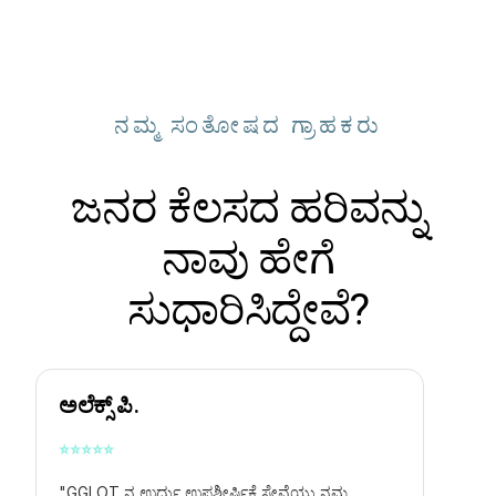
ನಮ್ಮ ಸಂತೋಷದ ಗ್ರಾಹಕರು
ಜನರ ಕೆಲಸದ ಹರಿವನ್ನು
ನಾವು ಹೇಗೆ
ಸುಧಾರಿಸಿದ್ದೇವೆ?
ಅಲೆಕ್ಸ್ ಪಿ.
⭐
⭐
⭐
⭐
⭐
"GGLOT ನ ಉರ್ದು ಉಪಶೀರ್ಷಿಕೆ ಸೇವೆಯು ನಮ್ಮ