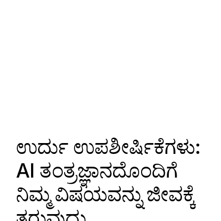
ಉರ್ದು ಉಪಶೀರ್ಷಿಕೆಗಳು:
AI ತಂತ್ರಜ್ಞಾನದೊಂದಿಗೆ
ನಿಮ್ಮ ವಿಷಯವನ್ನು ಜೀವಕ್ಕೆ
ತರುವುದು