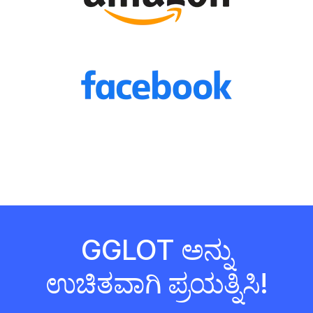
GGLOT ಅನ್ನು
ಉಚಿತವಾಗಿ ಪ್ರಯತ್ನಿಸಿ!