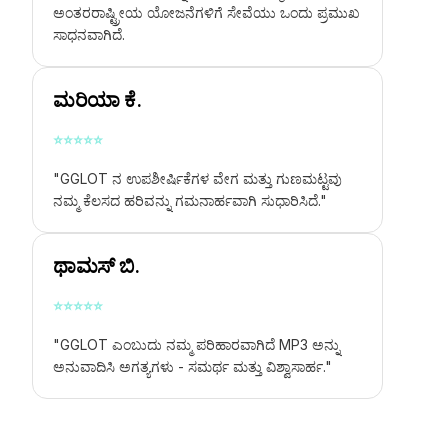
ಅಂತರರಾಷ್ಟ್ರೀಯ ಯೋಜನೆಗಳಿಗೆ ಸೇವೆಯು ಒಂದು ಪ್ರಮುಖ
ಸಾಧನವಾಗಿದೆ.
ಮರಿಯಾ ಕೆ.
⭐
⭐
⭐
⭐
⭐
"GGLOT ನ ಉಪಶೀರ್ಷಿಕೆಗಳ ವೇಗ ಮತ್ತು ಗುಣಮಟ್ಟವು
ನಮ್ಮ ಕೆಲಸದ ಹರಿವನ್ನು ಗಮನಾರ್ಹವಾಗಿ ಸುಧಾರಿಸಿದೆ."
ಥಾಮಸ್ ಬಿ.
⭐
⭐
⭐
⭐
⭐
"GGLOT ಎಂಬುದು ನಮ್ಮ ಪರಿಹಾರವಾಗಿದೆ
MP3 ಅನ್ನು
ಅನುವಾದಿಸಿ
ಅಗತ್ಯಗಳು - ಸಮರ್ಥ ಮತ್ತು ವಿಶ್ವಾಸಾರ್ಹ."