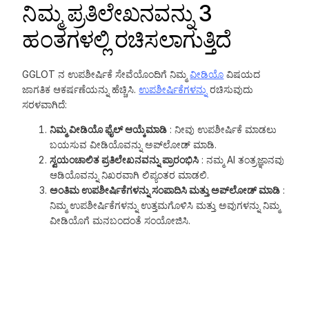
ನಿಮ್ಮ ಪ್ರತಿಲೇಖನವನ್ನು 3
ಹಂತಗಳಲ್ಲಿ ರಚಿಸಲಾಗುತ್ತಿದೆ
GGLOT ನ ಉಪಶೀರ್ಷಿಕೆ ಸೇವೆಯೊಂದಿಗೆ ನಿಮ್ಮ
ವೀಡಿಯೊ
ವಿಷಯದ
ಜಾಗತಿಕ ಆಕರ್ಷಣೆಯನ್ನು ಹೆಚ್ಚಿಸಿ.
ಉಪಶೀರ್ಷಿಕೆಗಳನ್ನು
ರಚಿಸುವುದು
ಸರಳವಾಗಿದೆ:
ನಿಮ್ಮ ವೀಡಿಯೊ ಫೈಲ್ ಆಯ್ಕೆಮಾಡಿ
: ನೀವು ಉಪಶೀರ್ಷಿಕೆ ಮಾಡಲು
ಬಯಸುವ ವೀಡಿಯೊವನ್ನು ಅಪ್‌ಲೋಡ್ ಮಾಡಿ.
ಸ್ವಯಂಚಾಲಿತ ಪ್ರತಿಲೇಖನವನ್ನು ಪ್ರಾರಂಭಿಸಿ
: ನಮ್ಮ AI ತಂತ್ರಜ್ಞಾನವು
ಆಡಿಯೊವನ್ನು ನಿಖರವಾಗಿ ಲಿಪ್ಯಂತರ ಮಾಡಲಿ.
ಅಂತಿಮ ಉಪಶೀರ್ಷಿಕೆಗಳನ್ನು ಸಂಪಾದಿಸಿ ಮತ್ತು ಅಪ್‌ಲೋಡ್ ಮಾಡಿ
:
ನಿಮ್ಮ ಉಪಶೀರ್ಷಿಕೆಗಳನ್ನು ಉತ್ತಮಗೊಳಿಸಿ ಮತ್ತು ಅವುಗಳನ್ನು ನಿಮ್ಮ
ವೀಡಿಯೊಗೆ ಮನಬಂದಂತೆ ಸಂಯೋಜಿಸಿ.