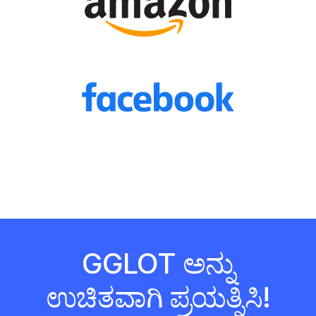
GGLOT ಅನ್ನು
ಉಚಿತವಾಗಿ ಪ್ರಯತ್ನಿಸಿ!