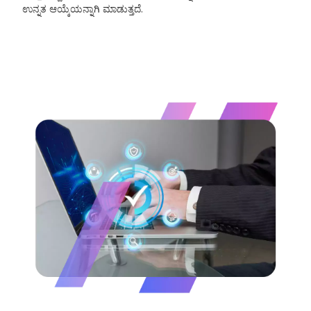
ಉನ್ನತ ಆಯ್ಕೆಯನ್ನಾಗಿ ಮಾಡುತ್ತದೆ.