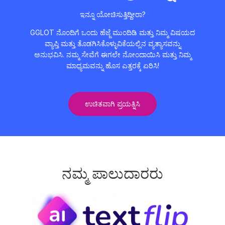
ಇನ್ನೂ ಯೋಚಿಸುತ್ತಿದ್ದೀರಾ?
GGLOT ನೊಂದಿಗೆ ಒಂದು ಹೆಜ್ಜೆ ಮುಂದಿಡಿ ಮತ್ತು ನಿಮ್ಮ ವಿಷಯದ
ವ್ಯಾಪ್ತಿ ಮತ್ತು ತೊಡಗಿಸಿಕೊಳ್ಳುವಿಕೆಯಲ್ಲಿನ ವ್ಯತ್ಯಾಸವನ್ನು
ಅನುಭವಿಸಿ. ನಮ್ಮ ಸೇವೆಗೆ ಈಗಲೇ ನೋಂದಾಯಿಸಿ ಮತ್ತು ನಿಮ್ಮ
ಮಾಧ್ಯಮವನ್ನು ಹೊಸ ಎತ್ತರಕ್ಕೆ ಏರಿಸಿ!
ಉಚಿತವಾಗಿ ಪ್ರಯತ್ನಿಸಿ
ನಮ್ಮ ಪಾಲುದಾರರು