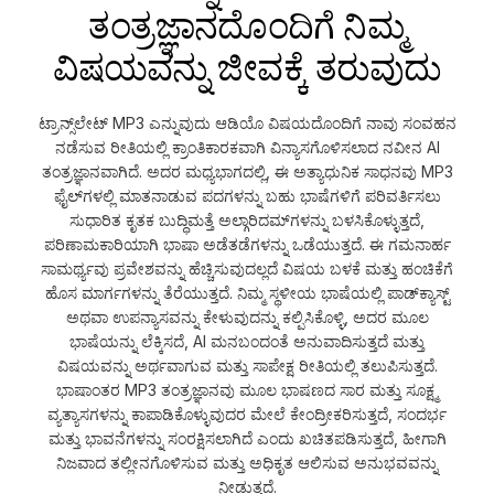
ತಂತ್ರಜ್ಞಾನದೊಂದಿಗೆ ನಿಮ್ಮ
ವಿಷಯವನ್ನು ಜೀವಕ್ಕೆ ತರುವುದು
ಟ್ರಾನ್ಸ್‌ಲೇಟ್ MP3 ಎನ್ನುವುದು ಆಡಿಯೊ ವಿಷಯದೊಂದಿಗೆ ನಾವು ಸಂವಹನ
ನಡೆಸುವ ರೀತಿಯಲ್ಲಿ ಕ್ರಾಂತಿಕಾರಕವಾಗಿ ವಿನ್ಯಾಸಗೊಳಿಸಲಾದ ನವೀನ AI
ತಂತ್ರಜ್ಞಾನವಾಗಿದೆ. ಅದರ ಮಧ್ಯಭಾಗದಲ್ಲಿ, ಈ ಅತ್ಯಾಧುನಿಕ ಸಾಧನವು MP3
ಫೈಲ್‌ಗಳಲ್ಲಿ ಮಾತನಾಡುವ ಪದಗಳನ್ನು ಬಹು ಭಾಷೆಗಳಿಗೆ ಪರಿವರ್ತಿಸಲು
ಸುಧಾರಿತ ಕೃತಕ ಬುದ್ಧಿಮತ್ತೆ ಅಲ್ಗಾರಿದಮ್‌ಗಳನ್ನು ಬಳಸಿಕೊಳ್ಳುತ್ತದೆ,
ಪರಿಣಾಮಕಾರಿಯಾಗಿ ಭಾಷಾ ಅಡೆತಡೆಗಳನ್ನು ಒಡೆಯುತ್ತದೆ. ಈ ಗಮನಾರ್ಹ
ಸಾಮರ್ಥ್ಯವು ಪ್ರವೇಶವನ್ನು ಹೆಚ್ಚಿಸುವುದಲ್ಲದೆ ವಿಷಯ ಬಳಕೆ ಮತ್ತು ಹಂಚಿಕೆಗೆ
ಹೊಸ ಮಾರ್ಗಗಳನ್ನು ತೆರೆಯುತ್ತದೆ. ನಿಮ್ಮ ಸ್ಥಳೀಯ ಭಾಷೆಯಲ್ಲಿ ಪಾಡ್‌ಕ್ಯಾಸ್ಟ್
ಅಥವಾ ಉಪನ್ಯಾಸವನ್ನು ಕೇಳುವುದನ್ನು ಕಲ್ಪಿಸಿಕೊಳ್ಳಿ, ಅದರ ಮೂಲ
ಭಾಷೆಯನ್ನು ಲೆಕ್ಕಿಸದೆ, AI ಮನಬಂದಂತೆ ಅನುವಾದಿಸುತ್ತದೆ ಮತ್ತು
ವಿಷಯವನ್ನು ಅರ್ಥವಾಗುವ ಮತ್ತು ಸಾಪೇಕ್ಷ ರೀತಿಯಲ್ಲಿ ತಲುಪಿಸುತ್ತದೆ.
ಭಾಷಾಂತರ MP3 ತಂತ್ರಜ್ಞಾನವು ಮೂಲ ಭಾಷಣದ ಸಾರ ಮತ್ತು ಸೂಕ್ಷ್ಮ
ವ್ಯತ್ಯಾಸಗಳನ್ನು ಕಾಪಾಡಿಕೊಳ್ಳುವುದರ ಮೇಲೆ ಕೇಂದ್ರೀಕರಿಸುತ್ತದೆ, ಸಂದರ್ಭ
ಮತ್ತು ಭಾವನೆಗಳನ್ನು ಸಂರಕ್ಷಿಸಲಾಗಿದೆ ಎಂದು ಖಚಿತಪಡಿಸುತ್ತದೆ, ಹೀಗಾಗಿ
ನಿಜವಾದ ತಲ್ಲೀನಗೊಳಿಸುವ ಮತ್ತು ಅಧಿಕೃತ ಆಲಿಸುವ ಅನುಭವವನ್ನು
ನೀಡುತ್ತದೆ.