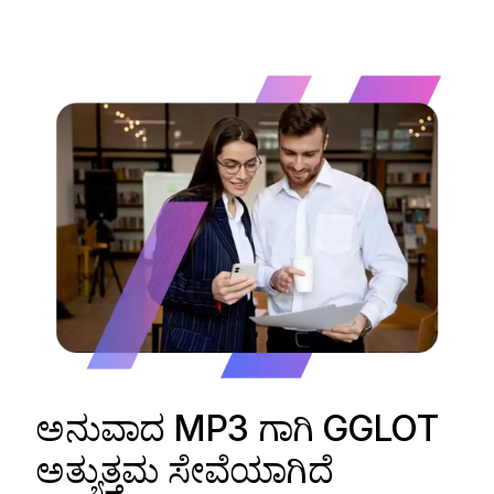
ಅನುವಾದ MP3 ಗಾಗಿ GGLOT
ಅತ್ಯುತ್ತಮ ಸೇವೆಯಾಗಿದೆ