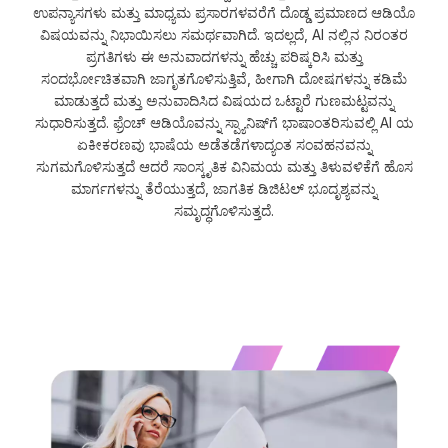
ಉಪನ್ಯಾಸಗಳು ಮತ್ತು ಮಾಧ್ಯಮ ಪ್ರಸಾರಗಳವರೆಗೆ ದೊಡ್ಡ ಪ್ರಮಾಣದ ಆಡಿಯೊ
ವಿಷಯವನ್ನು ನಿಭಾಯಿಸಲು ಸಮರ್ಥವಾಗಿದೆ. ಇದಲ್ಲದೆ, AI ನಲ್ಲಿನ ನಿರಂತರ
ಪ್ರಗತಿಗಳು ಈ ಅನುವಾದಗಳನ್ನು ಹೆಚ್ಚು ಪರಿಷ್ಕರಿಸಿ ಮತ್ತು
ಸಂದರ್ಭೋಚಿತವಾಗಿ ಜಾಗೃತಗೊಳಿಸುತ್ತಿವೆ, ಹೀಗಾಗಿ ದೋಷಗಳನ್ನು ಕಡಿಮೆ
ಮಾಡುತ್ತದೆ ಮತ್ತು ಅನುವಾದಿಸಿದ ವಿಷಯದ ಒಟ್ಟಾರೆ ಗುಣಮಟ್ಟವನ್ನು
ಸುಧಾರಿಸುತ್ತದೆ. ಫ್ರೆಂಚ್ ಆಡಿಯೊವನ್ನು ಸ್ಪ್ಯಾನಿಷ್‌ಗೆ ಭಾಷಾಂತರಿಸುವಲ್ಲಿ AI ಯ
ಏಕೀಕರಣವು ಭಾಷೆಯ ಅಡೆತಡೆಗಳಾದ್ಯಂತ ಸಂವಹನವನ್ನು
ಸುಗಮಗೊಳಿಸುತ್ತದೆ ಆದರೆ ಸಾಂಸ್ಕೃತಿಕ ವಿನಿಮಯ ಮತ್ತು ತಿಳುವಳಿಕೆಗೆ ಹೊಸ
ಮಾರ್ಗಗಳನ್ನು ತೆರೆಯುತ್ತದೆ, ಜಾಗತಿಕ ಡಿಜಿಟಲ್ ಭೂದೃಶ್ಯವನ್ನು
ಸಮೃದ್ಧಗೊಳಿಸುತ್ತದೆ.