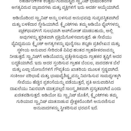
ರೆಕಾರ್ಡಿಂಗ್‌ಗಳ ಉತ್ತಮ-ಗುಣಮಟ್ಟದ ಸ್ಪ್ಯಾನಿಷ್ ಭಾಷಾಂತರಗಳ
ಅಗತ್ಯವಿರುವ ವ್ಯಾಪಾರಗಳು ಮತ್ತು ವ್ಯಕ್ತಿಗಳಿಗೆ ಇದು ಆದರ್ಶ ಆಯ್ಕೆಯಾಗಿದೆ.
ಆಡಿಯೊದಿಂದ ಸ್ಪ್ಯಾನಿಷ್ ಅನ್ನು ಬಳಸುವ ಅನುಭವವು ಸುವ್ಯವಸ್ಥಿತವಾಗಿದೆ
ಮತ್ತು ಬಳಕೆದಾರ ಸ್ನೇಹಿಯಾಗಿದೆ. ಕ್ಲೈಂಟ್‌ಗಳು ತಮ್ಮ ಆಡಿಯೊ ಫೈಲ್‌ಗಳನ್ನು
ಪ್ಲಾಟ್‌ಫಾರ್ಮ್‌ಗೆ ಸುಲಭವಾಗಿ ಅಪ್‌ಲೋಡ್ ಮಾಡಬಹುದು, ಅಲ್ಲಿ
ಅವುಗಳನ್ನು ತ್ವರಿತವಾಗಿ ಪ್ರಕ್ರಿಯೆಗೊಳಿಸಲಾಗುತ್ತದೆ. ಈ ಸೇವೆಯು
ವೈವಿಧ್ಯಮಯ ಕ್ಲೈಂಟ್ ಅಗತ್ಯಗಳನ್ನು ಪೂರೈಸಲು ಶಬ್ದಶಃ ಪ್ರತಿಲೇಖನ ಮತ್ತು
ಸ್ಥಳೀಯ ಅನುವಾದ ಸೇರಿದಂತೆ ವಿವಿಧ ಹಂತದ ಗ್ರಾಹಕೀಕರಣವನ್ನು
ನೀಡುತ್ತದೆ. ಸ್ಪ್ಯಾನಿಷ್‌ಗೆ ಆಡಿಯೊವನ್ನು ಪ್ರತ್ಯೇಕಿಸುವುದು ಗ್ರಾಹಕರ ತೃಪ್ತಿಗೆ ಅದರ
ಬದ್ಧತೆಯಾಗಿದೆ. ಇದು ಅದರ ಸ್ಪಂದಿಸುವ ಗ್ರಾಹಕ ಬೆಂಬಲ, ಪಾರದರ್ಶಕ ಬೆಲೆ
ಮತ್ತು ಎಲ್ಲಾ ಯೋಜನೆಗಳಿಗೆ ಗೌಪ್ಯತೆಯ ಖಾತರಿಯ ಮೂಲಕ ಸ್ಪಷ್ಟವಾಗಿದೆ.
ಸಂಕೀರ್ಣ ಪರಿಭಾಷೆ ಮತ್ತು ಭಾಷಾವೈಶಿಷ್ಟ್ಯವನ್ನು ನಿರ್ವಹಿಸುವ ಸಾಮರ್ಥ್ಯಕ್ಕಾಗಿ
ಸೇವೆಯು ಹೆಚ್ಚಿನ ಪ್ರಶಂಸೆಯನ್ನು ಪಡೆಯುತ್ತದೆ, ಪ್ರತಿ ಅನುವಾದಿಸಿದ
ದಾಖಲೆಯು ನಿಖರವಾಗಿ ಮಾತ್ರವಲ್ಲದೆ ಸಾಂಸ್ಕೃತಿಕವಾಗಿ ಪ್ರಸ್ತುತವಾಗಿದೆ ಎಂದು
ಖಚಿತಪಡಿಸುತ್ತದೆ. ಆಡಿಯೋ ಟು ಸ್ಪ್ಯಾನಿಷ್ ಜೊತೆಗೆ, ಕ್ಲೈಂಟ್‌ಗಳು ತಮ್ಮ
ಗುರಿಯಾದ ಸ್ಪ್ಯಾನಿಷ್ ಮಾತನಾಡುವ ಪ್ರೇಕ್ಷಕರೊಂದಿಗೆ ಅನುರಣಿಸುವ
ಅನುವಾದಗಳನ್ನು ಸ್ವೀಕರಿಸುವ ಭರವಸೆ ಇದೆ.