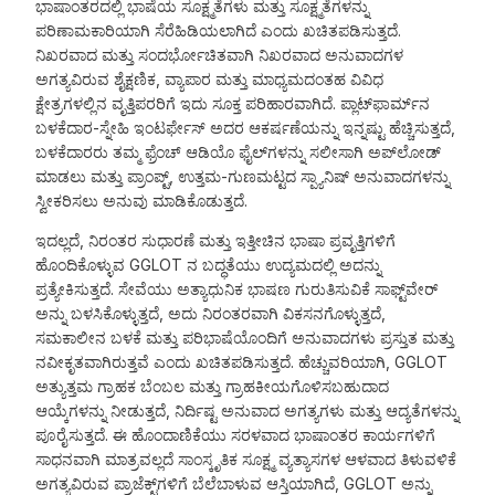
ಭಾಷಾಂತರದಲ್ಲಿ ಭಾಷೆಯ ಸೂಕ್ಷ್ಮತೆಗಳು ಮತ್ತು ಸೂಕ್ಷ್ಮತೆಗಳನ್ನು
ಪರಿಣಾಮಕಾರಿಯಾಗಿ ಸೆರೆಹಿಡಿಯಲಾಗಿದೆ ಎಂದು ಖಚಿತಪಡಿಸುತ್ತದೆ.
ನಿಖರವಾದ ಮತ್ತು ಸಂದರ್ಭೋಚಿತವಾಗಿ ನಿಖರವಾದ ಅನುವಾದಗಳ
ಅಗತ್ಯವಿರುವ ಶೈಕ್ಷಣಿಕ, ವ್ಯಾಪಾರ ಮತ್ತು ಮಾಧ್ಯಮದಂತಹ ವಿವಿಧ
ಕ್ಷೇತ್ರಗಳಲ್ಲಿನ ವೃತ್ತಿಪರರಿಗೆ ಇದು ಸೂಕ್ತ ಪರಿಹಾರವಾಗಿದೆ. ಪ್ಲಾಟ್‌ಫಾರ್ಮ್‌ನ
ಬಳಕೆದಾರ-ಸ್ನೇಹಿ ಇಂಟರ್ಫೇಸ್ ಅದರ ಆಕರ್ಷಣೆಯನ್ನು ಇನ್ನಷ್ಟು ಹೆಚ್ಚಿಸುತ್ತದೆ,
ಬಳಕೆದಾರರು ತಮ್ಮ ಫ್ರೆಂಚ್ ಆಡಿಯೊ ಫೈಲ್‌ಗಳನ್ನು ಸಲೀಸಾಗಿ ಅಪ್‌ಲೋಡ್
ಮಾಡಲು ಮತ್ತು ಪ್ರಾಂಪ್ಟ್, ಉತ್ತಮ-ಗುಣಮಟ್ಟದ ಸ್ಪ್ಯಾನಿಷ್ ಅನುವಾದಗಳನ್ನು
ಸ್ವೀಕರಿಸಲು ಅನುವು ಮಾಡಿಕೊಡುತ್ತದೆ.
ಇದಲ್ಲದೆ, ನಿರಂತರ ಸುಧಾರಣೆ ಮತ್ತು ಇತ್ತೀಚಿನ ಭಾಷಾ ಪ್ರವೃತ್ತಿಗಳಿಗೆ
ಹೊಂದಿಕೊಳ್ಳುವ GGLOT ನ ಬದ್ಧತೆಯು ಉದ್ಯಮದಲ್ಲಿ ಅದನ್ನು
ಪ್ರತ್ಯೇಕಿಸುತ್ತದೆ. ಸೇವೆಯು ಅತ್ಯಾಧುನಿಕ ಭಾಷಣ ಗುರುತಿಸುವಿಕೆ ಸಾಫ್ಟ್‌ವೇರ್
ಅನ್ನು ಬಳಸಿಕೊಳ್ಳುತ್ತದೆ, ಅದು ನಿರಂತರವಾಗಿ ವಿಕಸನಗೊಳ್ಳುತ್ತದೆ,
ಸಮಕಾಲೀನ ಬಳಕೆ ಮತ್ತು ಪರಿಭಾಷೆಯೊಂದಿಗೆ ಅನುವಾದಗಳು ಪ್ರಸ್ತುತ ಮತ್ತು
ನವೀಕೃತವಾಗಿರುತ್ತವೆ ಎಂದು ಖಚಿತಪಡಿಸುತ್ತದೆ. ಹೆಚ್ಚುವರಿಯಾಗಿ, GGLOT
ಅತ್ಯುತ್ತಮ ಗ್ರಾಹಕ ಬೆಂಬಲ ಮತ್ತು ಗ್ರಾಹಕೀಯಗೊಳಿಸಬಹುದಾದ
ಆಯ್ಕೆಗಳನ್ನು ನೀಡುತ್ತದೆ, ನಿರ್ದಿಷ್ಟ ಅನುವಾದ ಅಗತ್ಯಗಳು ಮತ್ತು ಆದ್ಯತೆಗಳನ್ನು
ಪೂರೈಸುತ್ತದೆ. ಈ ಹೊಂದಾಣಿಕೆಯು ಸರಳವಾದ ಭಾಷಾಂತರ ಕಾರ್ಯಗಳಿಗೆ
ಸಾಧನವಾಗಿ ಮಾತ್ರವಲ್ಲದೆ ಸಾಂಸ್ಕೃತಿಕ ಸೂಕ್ಷ್ಮ ವ್ಯತ್ಯಾಸಗಳ ಆಳವಾದ ತಿಳುವಳಿಕೆ
ಅಗತ್ಯವಿರುವ ಪ್ರಾಜೆಕ್ಟ್‌ಗಳಿಗೆ ಬೆಲೆಬಾಳುವ ಆಸ್ತಿಯಾಗಿದೆ, GGLOT ಅನ್ನು