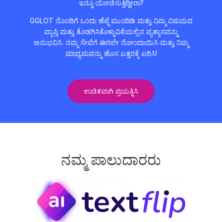
ಇನ್ನೂ ಯೋಚಿಸುತ್ತಿದ್ದೀರಾ?
GGLOT ನೊಂದಿಗೆ ಒಂದು ಹೆಜ್ಜೆ ಮುಂದಿಡಿ ಮತ್ತು ನಿಮ್ಮ ವಿಷಯದ
ವ್ಯಾಪ್ತಿ ಮತ್ತು ತೊಡಗಿಸಿಕೊಳ್ಳುವಿಕೆಯಲ್ಲಿನ ವ್ಯತ್ಯಾಸವನ್ನು
ಅನುಭವಿಸಿ. ನಮ್ಮ ಸೇವೆಗೆ ಈಗಲೇ ನೋಂದಾಯಿಸಿ ಮತ್ತು ನಿಮ್ಮ
ಮಾಧ್ಯಮವನ್ನು ಹೊಸ ಎತ್ತರಕ್ಕೆ ಏರಿಸಿ!
ಉಚಿತವಾಗಿ ಪ್ರಯತ್ನಿಸಿ
ನಮ್ಮ ಪಾಲುದಾರರು