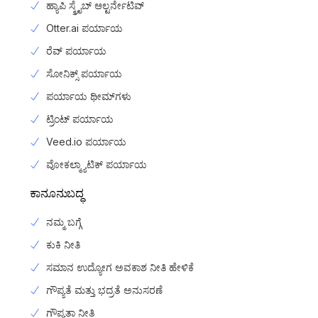
ಹ್ಯಾಪಿ ಸ್ಕ್ರೈಬ್ ಆಲ್ಟರ್ನೇಟಿವ್
Otter.ai ಪರ್ಯಾಯ
ರೆವ್ ಪರ್ಯಾಯ
ಸೋನಿಕ್ಸ್ ಪರ್ಯಾಯ
ಪರ್ಯಾಯ ಥೀಮ್‌ಗಳು
ಟ್ರಿಂಟ್ ಪರ್ಯಾಯ
Veed.io ಪರ್ಯಾಯ
ವೋಕಲ್ಮ್ಯಾಟಿಕ್ ಪರ್ಯಾಯ
ಕಾನೂನುಬದ್ಧ
ನಮ್ಮ ಬಗ್ಗೆ
ಕುಕಿ ನೀತಿ
ಸಮಾನ ಉದ್ಯೋಗ ಅವಕಾಶ ನೀತಿ ಹೇಳಿಕೆ
ಗೌಪ್ಯತೆ ಮತ್ತು ಭದ್ರತೆ ಅನುಸರಣೆ
ಗೌಪ್ಯತಾ ನೀತಿ