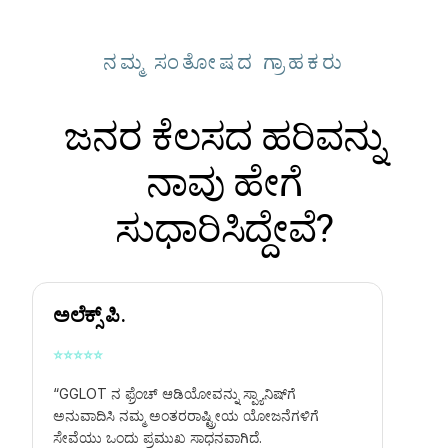
ನಮ್ಮ ಸಂತೋಷದ ಗ್ರಾಹಕರು
ಜನರ ಕೆಲಸದ ಹರಿವನ್ನು
ನಾವು ಹೇಗೆ
ಸುಧಾರಿಸಿದ್ದೇವೆ?
ಅಲೆಕ್ಸ್ ಪಿ.
⭐
⭐
⭐
⭐
⭐
“GGLOT ನ
ಫ್ರೆಂಚ್ ಆಡಿಯೋವನ್ನು ಸ್ಪ್ಯಾನಿಷ್‌ಗೆ
ಅನುವಾದಿಸಿ
ನಮ್ಮ ಅಂತರರಾಷ್ಟ್ರೀಯ ಯೋಜನೆಗಳಿಗೆ
ಸೇವೆಯು ಒಂದು ಪ್ರಮುಖ ಸಾಧನವಾಗಿದೆ.