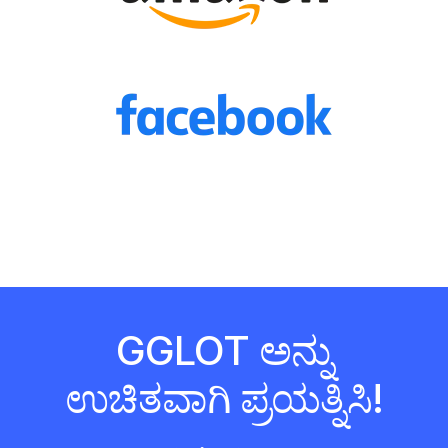
GGLOT ಅನ್ನು
ಉಚಿತವಾಗಿ ಪ್ರಯತ್ನಿಸಿ!