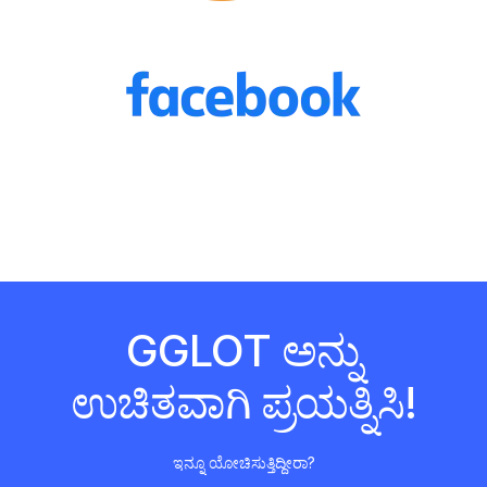
GGLOT ಅನ್ನು
ಉಚಿತವಾಗಿ ಪ್ರಯತ್ನಿಸಿ!
ಇನ್ನೂ ಯೋಚಿಸುತ್ತಿದ್ದೀರಾ?