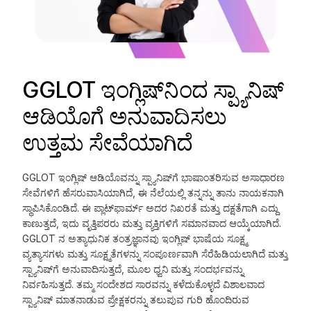
GGLOT ಇಂಗ್ಲಿಷ್‌ನಿಂದ ಸ್ಪ್ಯಾನಿಷ್
ಆಡಿಯೊಗೆ ಅನುವಾದಿಸಲು
ಉತ್ತಮ ಸೇವೆಯಾಗಿದೆ
GGLOT ಇಂಗ್ಲಿಷ್ ಆಡಿಯೊವನ್ನು ಸ್ಪ್ಯಾನಿಷ್‌ಗೆ ಭಾಷಾಂತರಿಸುವ ಅಸಾಧಾರಣ
ಸೇವೆಗಳಿಗೆ ಹೆಸರುವಾಸಿಯಾಗಿದೆ, ಈ ನೆಲೆಯಲ್ಲಿ ತನ್ನನ್ನು ತಾನು ನಾಯಕನಾಗಿ
ಸ್ಥಾಪಿಸಿಕೊಂಡಿದೆ. ಈ ಪ್ಲಾಟ್‌ಫಾರ್ಮ್ ಅದರ ನಿಖರತೆ ಮತ್ತು ದಕ್ಷತೆಗಾಗಿ ಎದ್ದು
ಕಾಣುತ್ತದೆ, ಇದು ವೃತ್ತಿಪರರು ಮತ್ತು ವ್ಯಕ್ತಿಗಳಿಗೆ ಸಮಾನವಾದ ಆಯ್ಕೆಯಾಗಿದೆ.
GGLOT ನ ಅತ್ಯಾಧುನಿಕ ತಂತ್ರಜ್ಞಾನವು ಇಂಗ್ಲಿಷ್ ಭಾಷೆಯ ಸೂಕ್ಷ್ಮ
ವ್ಯತ್ಯಾಸಗಳು ಮತ್ತು ಸೂಕ್ಷ್ಮತೆಗಳನ್ನು ಸಂಪೂರ್ಣವಾಗಿ ಸೆರೆಹಿಡಿಯಲಾಗಿದೆ ಮತ್ತು
ಸ್ಪ್ಯಾನಿಷ್‌ಗೆ ಅನುವಾದಿಸುತ್ತದೆ, ಮೂಲ ಧ್ವನಿ ಮತ್ತು ಸಂದರ್ಭವನ್ನು
ನಿರ್ವಹಿಸುತ್ತದೆ. ತಮ್ಮ ಸಂದೇಶದ ಸಾರವನ್ನು ಕಳೆದುಕೊಳ್ಳದೆ ವಿಶಾಲವಾದ
ಸ್ಪ್ಯಾನಿಷ್ ಮಾತನಾಡುವ ಪ್ರೇಕ್ಷಕರನ್ನು ತಲುಪುವ ಗುರಿ ಹೊಂದಿರುವ