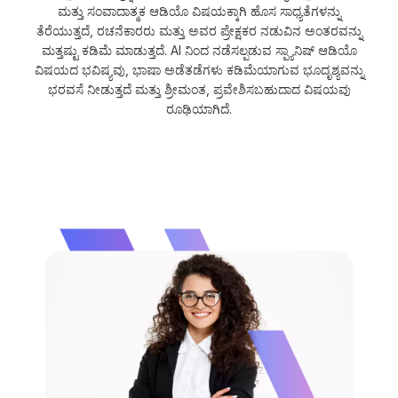
ಮತ್ತು ಸಂವಾದಾತ್ಮಕ ಆಡಿಯೊ ವಿಷಯಕ್ಕಾಗಿ ಹೊಸ ಸಾಧ್ಯತೆಗಳನ್ನು
ತೆರೆಯುತ್ತದೆ, ರಚನೆಕಾರರು ಮತ್ತು ಅವರ ಪ್ರೇಕ್ಷಕರ ನಡುವಿನ ಅಂತರವನ್ನು
ಮತ್ತಷ್ಟು ಕಡಿಮೆ ಮಾಡುತ್ತದೆ. AI ನಿಂದ ನಡೆಸಲ್ಪಡುವ ಸ್ಪ್ಯಾನಿಷ್ ಆಡಿಯೊ
ವಿಷಯದ ಭವಿಷ್ಯವು, ಭಾಷಾ ಅಡೆತಡೆಗಳು ಕಡಿಮೆಯಾಗುವ ಭೂದೃಶ್ಯವನ್ನು
ಭರವಸೆ ನೀಡುತ್ತದೆ ಮತ್ತು ಶ್ರೀಮಂತ, ಪ್ರವೇಶಿಸಬಹುದಾದ ವಿಷಯವು
ರೂಢಿಯಾಗಿದೆ.