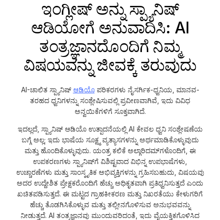
ಇಂಗ್ಲೀಷ್ ಅನ್ನು ಸ್ಪ್ಯಾನಿಷ್
ಆಡಿಯೋಗೆ ಅನುವಾದಿಸಿ: AI
ತಂತ್ರಜ್ಞಾನದೊಂದಿಗೆ ನಿಮ್ಮ
ವಿಷಯವನ್ನು ಜೀವಕ್ಕೆ ತರುವುದು
AI-ಚಾಲಿತ ಸ್ಪ್ಯಾನಿಷ್
ಆಡಿಯೊ
ಪರಿಕರಗಳು ನೈಸರ್ಗಿಕ-ಧ್ವನಿಯ, ಮಾನವ-
ತರಹದ ಧ್ವನಿಗಳನ್ನು ಸಂಶ್ಲೇಷಿಸುವಲ್ಲಿ ಪ್ರವೀಣವಾಗಿವೆ, ಇದು ವಿವಿಧ
ಅನ್ವಯಿಕೆಗಳಿಗೆ ಸೂಕ್ತವಾಗಿದೆ.
ಇದಲ್ಲದೆ, ಸ್ಪ್ಯಾನಿಷ್ ಆಡಿಯೊ ಉತ್ಪಾದನೆಯಲ್ಲಿ AI ಕೇವಲ ಧ್ವನಿ ಸಂಶ್ಲೇಷಣೆಯ
ಬಗ್ಗೆ ಅಲ್ಲ; ಇದು ಭಾಷೆಯ ಸೂಕ್ಷ್ಮ ವ್ಯತ್ಯಾಸಗಳನ್ನು ಅರ್ಥಮಾಡಿಕೊಳ್ಳುವುದು
ಮತ್ತು ಹೊಂದಿಕೊಳ್ಳುವುದು. ಯಂತ್ರ ಕಲಿಕೆ ಅಲ್ಗಾರಿದಮ್‌ಗಳೊಂದಿಗೆ, ಈ
ಉಪಕರಣಗಳು ಸ್ಪ್ಯಾನಿಷ್‌ಗೆ ವಿಶಿಷ್ಟವಾದ ವಿಭಿನ್ನ ಉಪಭಾಷೆಗಳು,
ಉಚ್ಚಾರಣೆಗಳು ಮತ್ತು ಸಾಂಸ್ಕೃತಿಕ ಅಭಿವ್ಯಕ್ತಿಗಳನ್ನು ಗ್ರಹಿಸಬಹುದು, ವಿಷಯವು
ಅದರ ಉದ್ದೇಶಿತ ಪ್ರೇಕ್ಷಕರೊಂದಿಗೆ ಹೆಚ್ಚು ಅಧಿಕೃತವಾಗಿ ಪ್ರತಿಧ್ವನಿಸುತ್ತದೆ ಎಂದು
ಖಚಿತಪಡಿಸುತ್ತದೆ. ಈ ಮಟ್ಟದ ಗ್ರಾಹಕೀಕರಣ ಮತ್ತು ನಿಖರತೆಯು ಕೇಳುಗರಿಗೆ
ಹೆಚ್ಚು ತೊಡಗಿಸಿಕೊಳ್ಳುವ ಮತ್ತು ತಲ್ಲೀನಗೊಳಿಸುವ ಅನುಭವವನ್ನು
ನೀಡುತ್ತದೆ. AI ತಂತ್ರಜ್ಞಾನವು ಮುಂದುವರಿದಂತೆ, ಇದು ವೈಯಕ್ತಿಕಗೊಳಿಸಿದ