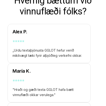
Hvernig bættum við
vinnuflæði fólks?
Alex P.
⭐
⭐
⭐
⭐
⭐
„Urdu textaþjónusta GGLOT hefur verið
mikilvægt tæki fyrir alþjóðleg verkefni okkar.
María K.
⭐
⭐
⭐
⭐
⭐
"Hraði og gæði texta GGLOT hafa bætt
vinnuflæði okkar verulega."