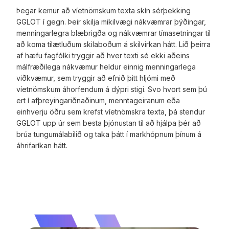
Þegar kemur að víetnömskum texta skín sérþekking
GGLOT í gegn. Þeir skilja mikilvægi nákvæmrar þýðingar,
menningarlegra blæbrigða og nákvæmrar tímasetningar til
að koma tilætluðum skilaboðum á skilvirkan hátt. Lið þeirra
af hæfu fagfólki tryggir að hver texti sé ekki aðeins
málfræðilega nákvæmur heldur einnig menningarlega
viðkvæmur, sem tryggir að efnið þitt hljómi með
víetnömskum áhorfendum á dýpri stigi. Svo hvort sem þú
ert í afþreyingariðnaðinum, menntageiranum eða
einhverju öðru sem krefst víetnömskra texta, þá stendur
GGLOT upp úr sem besta þjónustan til að hjálpa þér að
brúa tungumálabilið og taka þátt í markhópnum þínum á
áhrifaríkan hátt.