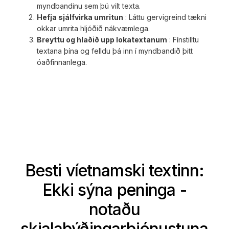
myndbandinu sem þú vilt texta.
Hefja sjálfvirka umritun
: Láttu gervigreind tækni
okkar umrita hljóðið nákvæmlega.
Breyttu og hlaðið upp lokatextanum
: Fínstilltu
textana þína og felldu þá inn í myndbandið þitt
óaðfinnanlega.
Besti víetnamski textinn:
Ekki sýna peninga -
notaðu
skjalaþýðingarþjónustuna