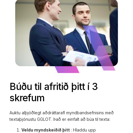
Búðu til afritið þitt í 3
skrefum
Auktu alþjóðlegt aðdráttarafl myndbandsefnisins með
textaþjónustu GGLOT. Það er einfalt að búa til texta:
Veldu myndskeiðið þitt
: Hladdu upp