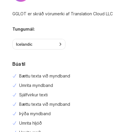
GGLOT er skráð vörumerki af Translation Cloud LLC
Tungumál:
Icelandic
Búa til
Bættu texta við myndband
Umrita myndband
Sjálfvirkur texti
Bættu texta við myndband
Þýða myndband
Umrita hljóð