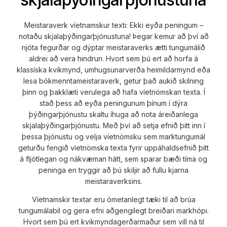
Meistaraverk víetnamskur texti: Ekki eyða peningum –
notaðu skjalaþýðingarþjónustuna! Þegar kemur að því að
njóta fegurðar og dýptar meistaraverks ætti tungumálið
aldrei að vera hindrun. Hvort sem þú ert að horfa á
klassíska kvikmynd, umhugsunarverða heimildarmynd eða
lesa bókmenntameistaraverk, getur það aukið skilning
þinn og þakklæti verulega að hafa víetnömskan texta. Í
stað þess að eyða peningunum þínum í dýra
þýðingarþjónustu skaltu íhuga að nota áreiðanlega
skjalaþýðingarþjónustu. Með því að setja efnið þitt inn í
þessa þjónustu og velja víetnömsku sem marktungumál
geturðu fengið víetnömska texta fyrir uppáhaldsefnið þitt
á fljótlegan og nákvæman hátt, sem sparar bæði tíma og
peninga en tryggir að þú skiljir að fullu kjarna
meistaraverksins.
Víetnamskir textar eru ómetanlegt tæki til að brúa
tungumálabil og gera efni aðgengilegt breiðari markhópi.
Hvort sem þú ert kvikmyndagerðarmaður sem vill ná til