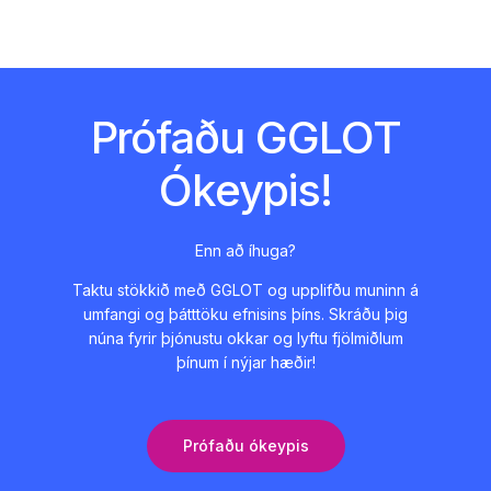
Prófaðu GGLOT
Ókeypis!
Enn að íhuga?
Taktu stökkið með GGLOT og upplifðu muninn á
umfangi og þátttöku efnisins þíns. Skráðu þig
núna fyrir þjónustu okkar og lyftu fjölmiðlum
þínum í nýjar hæðir!
Prófaðu ókeypis