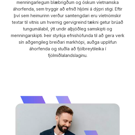
menningarlegum blæbrigðum og óskum víetnamska
áhorfenda, sem tryggir að efnið hljómi á dýpri stigi. Eftir
því sem heimurinn verður samtengdari eru víetnömskir
textar til vitnis um hvernig gervigreind tækni getur brúað
tungumálabil, ýtt undir alþjóðleg samskipti og
menningarskipti. Þeir styrkja efnishöfunda til að gera verk
sín aðgengileg breiðari markhópi, auðga upplifun
áhorfenda og stuðla að fjölbreytileika í
fjölmiðlalandslaginu.