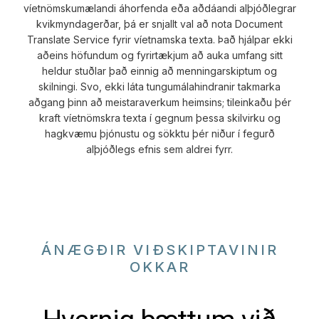
víetnömskumælandi áhorfenda eða aðdáandi alþjóðlegrar
kvikmyndagerðar, þá er snjallt val að nota Document
Translate Service fyrir víetnamska texta. Það hjálpar ekki
aðeins höfundum og fyrirtækjum að auka umfang sitt
heldur stuðlar það einnig að menningarskiptum og
skilningi. Svo, ekki láta tungumálahindranir takmarka
aðgang þinn að meistaraverkum heimsins; tileinkaðu þér
kraft víetnömskra texta í gegnum þessa skilvirku og
hagkvæmu þjónustu og sökktu þér niður í fegurð
alþjóðlegs efnis sem aldrei fyrr.
ÁNÆGÐIR VIÐSKIPTAVINIR
OKKAR