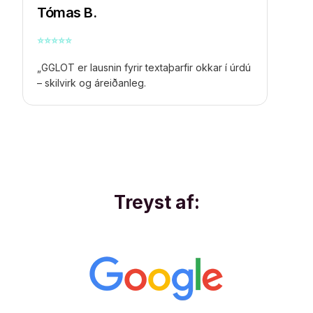
Tómas B.
⭐
⭐
⭐
⭐
⭐
„GGLOT er lausnin fyrir textaþarfir okkar í úrdú
– skilvirk og áreiðanleg.
Treyst af: