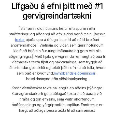
Lífgaðu á efni þitt með #1
gervigreindartækni
Í stafrænni öld nútímans hefur eftirspurnin eftir
staðfæringu og aðgengi að efni aldrei verið meiri.||Þessir
textar
bjóða upp á öfluga lausn til að ná til breiðari
áhorfendahóps í Víetnam og víðar, sem gerir höfundum
kleift að brjóta niður tungumálamúra og gera efni sitt
aðgengilegra.||Með hjálp gervigreindar er hægt að búa til
víetnamska texta fljótt og nákvæmlega, sem tryggir að
áhorfendur geti skilið og tekið þátt í efninu að fullu, hvort
sem það er kvikmynd,
myndbandsleiðbeiningar
,
heimildarmynd eða viðskiptakynning.
Kostir víetnömskra texta ná lengra en aðeins þýðingar.
Gervigreindarkerfi geta aðlagað texta til að passa við
hraða og tón efnisins, sem veitir áhorfendum
óaðfinnanlega og yfirgripsmikla upplifun. Ennfremur er
hægt að aðlaga þessa texta til að samræmast