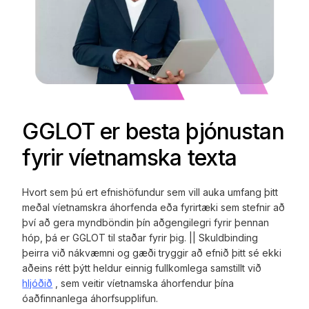
GGLOT er besta þjónustan
fyrir víetnamska texta
Hvort sem þú ert efnishöfundur sem vill auka umfang þitt
meðal víetnamskra áhorfenda eða fyrirtæki sem stefnir að
því að gera myndböndin þín aðgengilegri fyrir þennan
hóp, þá er GGLOT til staðar fyrir þig. || Skuldbinding
þeirra við nákvæmni og gæði tryggir að efnið þitt sé ekki
aðeins rétt þýtt heldur einnig fullkomlega samstillt við
hljóðið
, sem veitir víetnamska áhorfendur þína
óaðfinnanlega áhorfsupplifun.