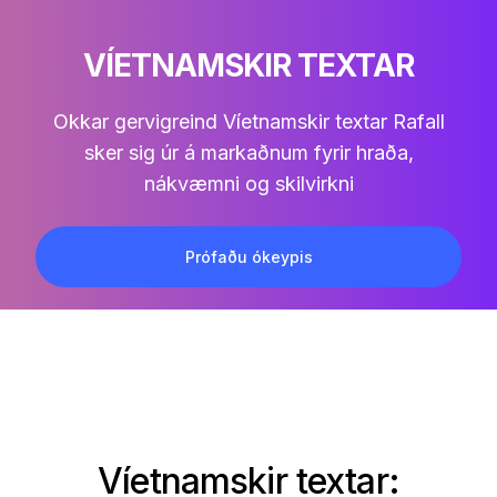
VÍETNAMSKIR TEXTAR
Okkar gervigreind
Víetnamskir textar
Rafall
sker sig úr á markaðnum fyrir hraða,
nákvæmni og skilvirkni
Prófaðu ókeypis
Víetnamskir textar: