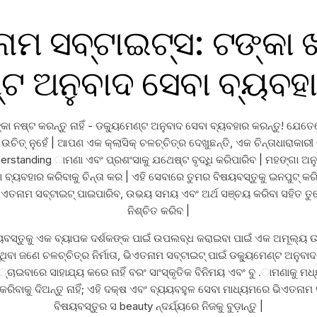
ମ ସବ୍ଟାଇଟ୍ସ: ଟଙ୍କା ଖର୍ଚ
ଟ ଅନୁବାଦ ସେବା ବ୍ୟବହା
 ନଷ୍ଟ କରନ୍ତୁ ନାହିଁ - ଡକ୍ୟୁମେଣ୍ଟ ଅନୁବାଦ ସେବା ବ୍ୟବହାର କରନ୍ତୁ! ଯେତେ
ତ୍ ନୁହେଁ | ଆପଣ ଏକ କ୍ଲାସିକ୍ ଚଳଚ୍ଚିତ୍ର ଦେଖୁଛନ୍ତି, ଏକ ଚିନ୍ତାଧାରାକାରୀ ଡକ
rstanding ାମଣା ଏବଂ ପ୍ରଶଂସାକୁ ଯଥେଷ୍ଟ ବୃଦ୍ଧି କରିପାରିବ | ମହଙ୍ଗା ଅନୁବ
ା ବ୍ୟବହାର କରିବାକୁ ଚିନ୍ତା କର | ଏହି ସେବାରେ ତୁମର ବିଷୟବସ୍ତୁକୁ ଇନପୁଟ୍ 
ିଏତନାମ ସବ୍ଟାଇଟ୍ ପାଇପାରିବ, ଉଭୟ ସମୟ ଏବଂ ଅର୍ଥ ସଞ୍ଚୟ କରିବା ସହିତ ତୁମେ ମ
ନିଶ୍ଚିତ କରିବ |
ୟବସ୍ତୁକୁ ଏକ ବ୍ୟାପକ ଦର୍ଶକଙ୍କ ପାଇଁ ଉପଲବ୍ଧ କରାଇବା ପାଇଁ ଏକ ଅମୂଲ୍ୟ ଉ
ିବା ଜଣେ ଚଳଚ୍ଚିତ୍ର ନିର୍ମାତା, ଭିଏତନାମ ସବ୍ଟାଇଟ୍ ପାଇଁ ଡକ୍ୟୁମେଣ୍ଟ ଅନୁବା
ଚାଇବାରେ ସାହାଯ୍ୟ କରେ ନାହିଁ ବରଂ ସାଂସ୍କୃତିକ ବିନିମୟ ଏବଂ ବୁ .ାମଣାକୁ ମଧ୍ୟ
ିବାକୁ ଦିଅନ୍ତୁ ନାହିଁ; ଏହି ଦକ୍ଷ ଏବଂ ବ୍ୟୟବହୁଳ ସେବା ମାଧ୍ୟମରେ ଭିଏତନା
ବିଷୟବସ୍ତୁର ସ beauty ନ୍ଦର୍ଯ୍ୟରେ ନିଜକୁ ବୁଡ଼ାନ୍ତୁ |