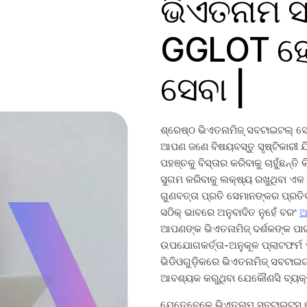
ଭିଏତନାମ ସ
GGLOT ହେଉ
ସେବା |
ଶ୍ରେଷ୍ଠ ଭିଏତନାମିଜ୍ ସବଟାଇଟଲ୍ 
ଆପଣ ଜଣେ ବିଷୟବସ୍ତୁ ସୃଷ୍ଟିକାରୀ 
ପହଞ୍ଚକୁ ବିସ୍ତାର କରିବାକୁ ଚାହୁଁଛନ୍ତ
ସୁଗମ କରିବାକୁ ଲକ୍ଷ୍ୟ ରଖୁଥିବା ଏ
ଗୁଣବତ୍ତା ପ୍ରତି ସେମାନଙ୍କର ପ୍ରତ
ସଠିକ୍ ଭାବରେ ଅନୁବାଦିତ ନୁହେଁ ବରଂ
ଅ
ଆପଣଙ୍କ ଭିଏତନାମିଜ୍ ଦର୍ଶକଙ୍କ ପାଇଁ
ଉପଯୋଗକର୍ତ୍ତା-ଅନୁକୂଳ ପ୍ଲାଟଫର୍
ଭିଡିଓଗୁଡ଼ିକରେ ଭିଏତନାମିଜ୍ ସବଟାଇଟ
ଆବଶ୍ୟକ କରୁଥିବା ଯେକୌଣସି ବ୍ୟକ୍ତ
ଯେତେବେଳେ ଭିଏତନାମ ସବ୍ଟାଇଟ୍ସ କ