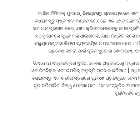
ଆଜିର ଡିଜିଟାଲ୍ ଯୁଗରେ, ବିଷୟବସ୍ତୁ ସ୍ଥାନୀୟକରଣ ଏବଂ ପ
ବିଷୟବସ୍ତୁ ସୃଷ୍ଟି ଏବଂ ବଣ୍ଟନ ଜଗତରେ ଏକ ଖେଳ ପରିବର୍
ସମାଧାନ ପ୍ରଦାନ କରେ, ଯାହା କ୍ରିଏଟରମାନଙ୍କୁ ଭାଷା ପ୍ରତି
ସଠିକ୍ ଭାବରେ ସୃଷ୍ଟି କରାଯାଇପାରିବ, ଯାହା ନିଶ୍ଚିତ କରେ 
ଡକ୍ୟୁମେଣ୍ଟାରୀ କିମ୍ବା ବ୍ୟବସାୟିକ ଉପସ୍ଥାପନା ହେଉ। ଏହି ପ
ପ୍ରବେଶ କରିବା ପାଇଁ ନୂତନ ସୁଯୋଗ ଖୋଲିଥାଏ, ଯାହା
ଭିଏତନାମ ସବ୍ଟାଇଟ୍ସର ସୁବିଧା କେବଳ ଅନୁବାଦଠାରୁ ବିସ୍ତାର 
ଏକ ନିରବିହୀନ ଏବଂ ଇମର୍ସିଭ୍ ଅନୁଭୂତି ପ୍ରଦାନ କରିଥାଏ | ଅଧ
ବିଷୟବସ୍ତୁ ଏକ ଗଭୀର ସ୍ତରରେ ପୁନ on ପ୍ରତିରୂପିତ ହେବା 
ଦୂର କରିପାରିବ, ବିଶ୍ୱ ଯୋଗାଯୋଗ ଏବଂ ସାଂସ୍କୃତିକ ଆଦାନପ୍ରଦ
ସୃଷ୍ଟିକର୍ତ୍ତ