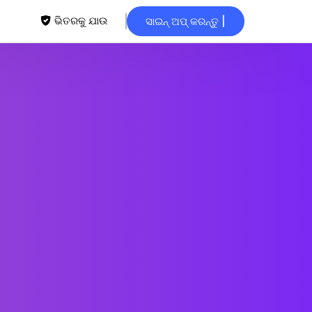
ଭିତରକୁ ଯାଉ
ସାଇନ୍ ଅପ୍ କରନ୍ତୁ |