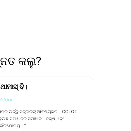
୍ନତ କଲୁ?
ୋମାସ୍ ବି।
⭐
⭐
⭐
⭐
ମର ଉର୍ଦ୍ଦୁ ସବ୍ଟାଇଟ୍ ଆବଶ୍ୟକତା - GGLOT
େଉଛି ସମାଧାନର ସମାଧାନ - ଦକ୍ଷ ଏବଂ
ିର୍ଭରଯୋଗ୍ୟ | ”