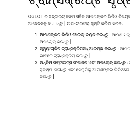
GGLOT ର ସବ୍ଟାଇଟ୍ ସେବା ସହିତ ଆପଣଙ୍କର ଭିଡିଓ ବିଷୟବସ୍
ଆବେଦନକୁ ବ .ାନ୍ତୁ | ଉପ-ଟାଇଟଲ୍ ସୃଷ୍ଟି କରିବା ସରଳ:
ଆପଣଙ୍କର ଭିଡିଓ ଫାଇଲ୍ ଚୟନ କରନ୍ତୁ
: ଆପଣ ସବ୍ଟା
ଅପଲୋଡ୍ କରନ୍ତୁ |
ସ୍ୱୟଂଚାଳିତ ଟ୍ରାନ୍ସକ୍ରିପସନ୍ ଆରମ୍ଭ କରନ୍ତୁ
: ଆମର 
ଭାବରେ ଟ୍ରାନ୍ସକ୍ରିପ୍ କରନ୍ତୁ |
ଅନ୍ତିମ ସବ୍ଟାଇଟ୍ସ ସଂପାଦନ ଏବଂ ଅପଲୋଡ୍ କରନ୍ତୁ
:
ସୂକ୍ଷ୍ମ-ସଜାନ୍ତୁ ଏବଂ ସେଗୁଡିକୁ ଆପଣଙ୍କର ଭିଡିଓରେ
କରନ୍ତୁ |