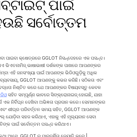
ବ୍ଟାଇଟ୍ ପାଇଁ
ଛି ସର୍ବୋତ୍ତମ
ସେବା ପାଇବା କ୍ଷେତ୍ରରେ GGLOT ନିସନ୍ଦେହରେ ଏକ ପସନ୍ଦ।
ଯିଏ ଭିଏତନାମିଜ୍ ଭାଷାଭାଷୀ ଦର୍ଶକଙ୍କ ପାଖରେ ଆପଣଙ୍କର
ି କିମ୍ବା ଏହି ଜନସଂଖ୍ୟା ପାଇଁ ଆପଣଙ୍କ ଭିଡିଓଗୁଡ଼ିକୁ ଅଧିକ
କ ବ୍ୟବସାୟ, GGLOT ଆପଣଙ୍କୁ କଭର କରିଛି। ସଠିକତା ଏବଂ
ିବଦ୍ଧତା ନିଶ୍ଚିତ କରେ ଯେ ଆପଣଙ୍କର ବିଷୟବସ୍ତୁ କେବଳ
ଡିଓ
ସହିତ ସମ୍ପୂର୍ଣ୍ଣ ଭାବରେ ସିଙ୍କ୍ରୋନାଇଜ୍ ହୋଇଛି, ଯାହା
 ଏକ ନିର୍ବିଘ୍ନ ଦେଖିବା ଅଭିଜ୍ଞତା ପ୍ରଦାନ କରେ। ସେମାନଙ୍କର
ମ ଏବଂ ଶୀଘ୍ର ପରିବର୍ତ୍ତନ ସମୟ ସହିତ, GGLOT ଆପଣଙ୍କ
ଲ୍ ଯୋଡ଼ିବା ସହଜ କରିଥାଏ, ଏହାକୁ ଏହି ମୂଲ୍ୟବାନ ସେବା
ିଙ୍କ ପାଇଁ ସର୍ବୋତ୍ତମ ପସନ୍ଦ କରିଥାଏ।
ଥା ଆସେ, GGLOT ର ପାରଦର୍ଶିତା ଜ୍ୟୋତି କରେ |