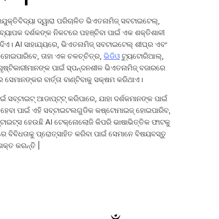
କ୍ତିବିଦ୍ୟା ଦ୍ୱାରା ପରିଚାଳିତ ଭିଏତନାମିଜ୍ ସବଟାଇଟେଲ୍,
ବ୍ୟାପକ ଦର୍ଶକଙ୍କ ନିକଟରେ ପହଞ୍ଚିବା ପାଇଁ ଏକ ଶକ୍ତିଶାଳୀ
 ଦିଏ। AI ସାହାଯ୍ୟରେ, ଭିଏତନାମିଜ୍ ସବଟାଇଟେଲ୍ ଶୀଘ୍ର ଏବଂ
ିତ ହୋଇପାରିବେ, ତାହା ଏକ ଚଳଚ୍ଚିତ୍ର,
ଭିଡିଓ
ଟ୍ୟୁଟୋରିଆଲ୍,
ୁ ସୃଷ୍ଟିକାରୀମାନଙ୍କ ପାଇଁ ସ୍ପନ୍ଦନଶୀଳ ଭିଏତନାମିଜ୍ ବଜାରରେ
ସେମାନଙ୍କର ବାର୍ତ୍ତା ବାଣ୍ଟିବାକୁ ସକ୍ଷମ କରିଥାଏ।
ଁ ସବ୍ଟାଇଟ୍ ଆଡାପ୍ଟ୍ଟ୍ କରିପାରେ, ଯାହା ଦର୍ଶକମାନଙ୍କ ପାଇଁ
ରାଳ ହେବା ପାଇଁ ଏହି ସବ୍ଟାଇଟଲଗୁଡିକ କଷ୍ଟୋମାଇଜ୍ ହୋଇପାରିବ,
ାଇଟ୍ସ ହେଉଛି AI ଟେକ୍ନୋଲୋଜି କିପରି ଭାଷାଭିତ୍ତିକ ଫାଟକୁ
ରେ ବିବିଧତାକୁ ପ୍ରୋତ୍ସାହିତ କରିବା ପାଇଁ ସେମାନେ ବିଷୟବସ୍ତୁ
ଶକ୍ତ କରନ୍ତି |