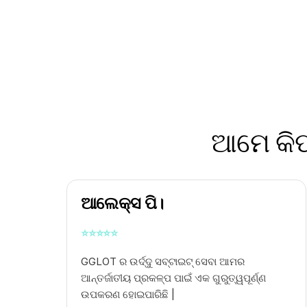
ଆମେ କିପ
ଆଲେକ୍ସ ପି।
⭐
⭐
⭐
⭐
⭐
GGLOT ର ଉର୍ଦ୍ଦୁ ସବ୍ଟାଇଟ୍ ସେବା ଆମର
ଆନ୍ତର୍ଜାତୀୟ ପ୍ରକଳ୍ପ ପାଇଁ ଏକ ଗୁରୁତ୍ୱପୂର୍ଣ୍ଣ
ଉପକରଣ ହୋଇପାରିଛି |