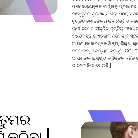
ଉଦ୍ଦେଶ୍ୟମୂଳକ ବାର୍ତ୍ତାକୁ ପ୍ରଭାବଶ
ସାଂସ୍କୃତିକ ନ୍ୟୁଆନ୍ସ ଏବଂ ସଠିକ୍ ସମ
ବୃତ୍ତିଗତମାନଙ୍କର ଦଳ ନିଶ୍ଚିତ କର
ନୁହେଁ ବରଂ ସାଂସ୍କୃତିକ ଦୃଷ୍ଟିରୁ 
ବିଷୟବସ୍ତୁ ଭିଏତନାମ ଦର୍ଶକଙ୍କ ସହି
ଆପଣ ମନୋରଞ୍ଜନ ଶିଳ୍ପ, ଶିକ୍ଷା କ୍ଷ
ସବ୍ଟାଇଟ୍ ଆବଶ୍ୟକ କରନ୍ତି, GGLO
ଆପଣଙ୍କ ଲକ୍ଷ୍ୟ ଦର୍ଶକଙ୍କ ସହିତ ପ
ଭାବରେ ଛିଡା ହୋଇଛି |
 ତୁମର
ଟି କରିବା |