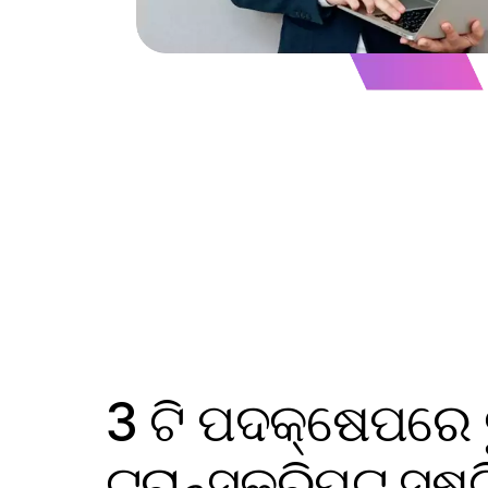
3 ଟି ପଦକ୍ଷେପରେ
ଟ୍ରାନ୍ସକ୍ରିପ୍ଟ ସୃଷ୍