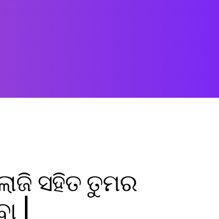
ୋଜି ସହିତ ତୁମର
ା |