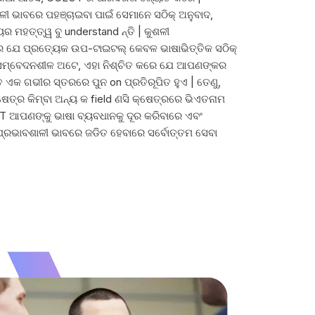
ାଳୀ ଭାବରେ ପହଞ୍ଚାଇବା ପାଇଁ ସେମାନେ ସଠିକ୍ ଅନୁବାଦ,
ୟର ମହତ୍ତ୍ୱ ବୁ understand ନ୍ତି | କୁଶଳୀ
େ ଯେ ପ୍ରତ୍ୟେକ ଉପ-ଟାଇଟଲ୍ କେବଳ ଭାଷାଭିତ୍ତିକ ସଠିକ୍
ମଧ୍ୟ ସମ୍ବେଦନଶୀଳ ଅଟେ, ଏହା ନିଶ୍ଚିତ କରେ ଯେ ଆପଣଙ୍କର
ତ ଏକ ଗଭୀର ସ୍ତରରେ ପୁନ on ପ୍ରତିରୂପିତ ହୁଏ | ତେଣୁ,
େତ୍ର କିମ୍ବା ଅନ୍ୟ କ field ଣସି କ୍ଷେତ୍ରରେ ଭିଏତନାମ
T ଆପଣଙ୍କୁ ଭାଷା ବ୍ୟବଧାନକୁ ଦୂର କରିବାରେ ଏବଂ
୍ରଭାବଶାଳୀ ଭାବରେ ଜଡିତ ହେବାରେ ସର୍ବୋତ୍ତମ ସେବା