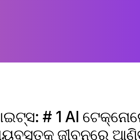
ାଇଟ୍ସ: # 1 AI ଟେକ୍ନୋଲ
ଷୟବସ୍ତୁକୁ ଜୀବନରେ ଆଣିବ