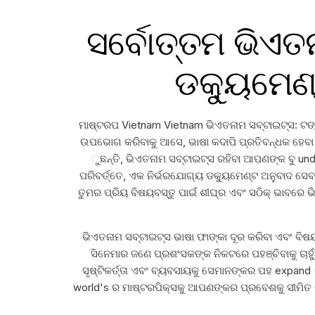
ସର୍ବୋତ୍ତମ ଭିଏତନା
ଡକ୍ୟୁମେଣ୍
ମାଷ୍ଟରପ Vietnam Vietnam ଭିଏତନାମ ସବ୍ଟାଇଟ୍ସ: ଟଙ୍କା
ଉପଭୋଗ କରିବାକୁ ଆସେ, ଭାଷା କଦାପି ପ୍ରତିବନ୍ଧକ ହେବା ଉଚି
ୁଛନ୍ତି, ଭିଏତନାମ ସବ୍ଟାଇଟ୍ସ ରହିବା ଆପଣଙ୍କ ବୁ unde
ପରିବର୍ତ୍ତେ, ଏକ ନିର୍ଭରଯୋଗ୍ୟ ଡକ୍ୟୁମେଣ୍ଟ ଅନୁବାଦ ସେବ
ତୁମର ପ୍ରିୟ ବିଷୟବସ୍ତୁ ପାଇଁ ଶୀଘ୍ର ଏବଂ ସଠିକ୍ ଭାବରେ ଭ
ଭିଏତନାମ ସବ୍ଟାଇଟ୍ସ ଭାଷା ଫାଙ୍କା ଦୂର କରିବା ଏବଂ ବିଷ
ସିନେମାର ଜଣେ ପ୍ରଶଂସକଙ୍କ ନିକଟରେ ପହଞ୍ଚିବାକୁ ଚାହୁଁଥ
ସୃଷ୍ଟିକର୍ତ୍ତା ଏବଂ ବ୍ୟବସାୟକୁ ସେମାନଙ୍କର ପହ expand ୍
world's ର ମାଷ୍ଟରପିକ୍ସକୁ ଆପଣଙ୍କର ପ୍ରବେଶକୁ ସୀମିତ କର