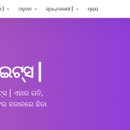
 |
ଅନୁବାଦ
ରୂପାନ୍ତରକାରୀ |
ମୂଲ୍ୟ
ସବ୍ଟାଇଟ୍ ଯୋଡନ୍ତୁ |
ଭିଡିଓ ଅନୁବାଦ କରନ୍ତୁ |
ପାଠ୍ୟକୁ ଭିଡିଓ
ବ୍ଟାଇଟ୍ ଯୋଡନ୍ତୁ |
ଭିଡିଓ ଅନୁବାଦକ |
MP3 ରୁ ପାଠ୍ୟ |
୍ତୁ
ବ୍ଟାଇଟ୍ସ |
TXT ରୁ SRT
SRT ସମ୍ପାଦକ |
ଇଟ୍ସ |
ଲ୍ ଅନୁବାଦକ
SRT ରୁ TXT
କର୍ତ୍ତା |
VTT ରୁ SRT
୍ସ |
ଏହାର ଗତି,
ପାଠ୍ୟକୁ VTT |
ଟର ବଜାରରେ ଛିଡା