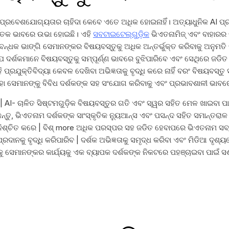
୍ରବେଶଯୋଗ୍ୟତାର ଚାହିଦା କେବେ ଏତେ ଅଧିକ ହୋଇନାହିଁ। ଅତ୍ୟାଧୁନିକ AI ପ୍ରଯୁ
ତ୍ତକ ଭାବରେ ଉଭା ହୋଇଛି। ଏହି
ସବଟାଇଟେଲ୍ଗୁଡ଼ିକ
ଭିଏତନାମିଜ୍ ଏବଂ ବାହାରର 
ବନ୍ଧକ ଭାଙ୍ଗି ସେମାନଙ୍କର ବିଷୟବସ୍ତୁକୁ ଅଧିକ ଅନ୍ତର୍ଭୁକ୍ତ କରିବାକୁ ଅନୁମତି
ଯେ ଦର୍ଶକମାନେ ବିଷୟବସ୍ତୁକୁ ସମ୍ପୂର୍ଣ୍ଣ ଭାବରେ ବୁଝିପାରିବେ ଏବଂ ସେଥିରେ ଜଡ
୍ରଯୁକ୍ତିବିଦ୍ୟା କେବଳ ଦେଖିବା ଅଭିଜ୍ଞତାକୁ ବୃଦ୍ଧି କରେ ନାହିଁ ବରଂ ବିଷୟବସ୍ତ
 ସେମାନଙ୍କୁ ବିବିଧ ଦର୍ଶକଙ୍କ ସହ ସଂଯୋଗ କରିବାକୁ ଏବଂ ପ୍ରଭାବଶାଳୀ ଭାବରେ 
| AI- ଚାଳିତ ସିଷ୍ଟମଗୁଡ଼ିକ ବିଷୟବସ୍ତୁର ଗତି ଏବଂ ସ୍ୱର ସହିତ ମେଳ ଖାଇବା ପାଇ
ିକନ୍ତୁ, ଭିଏତନାମ ଦର୍ଶକଙ୍କ ସାଂସ୍କୃତିକ ନ୍ୟୁଆନ୍ସ ଏବଂ ପସନ୍ଦ ସହିତ ସମାନ୍ତ
ନିଶ୍ଚିତ କରେ | ବିଶ୍ more ଅଧିକ ପରସ୍ପର ସହ ଜଡିତ ହେବାପରେ ଭିଏତନାମ ସବ୍ଟ
ାନକୁ ବୃଦ୍ଧି କରିପାରିବ | ଦର୍ଶକ ଅଭିଜ୍ଞତାକୁ ସମୃଦ୍ଧ କରିବା ଏବଂ ମିଡିଆ ଦୃଶ୍ୟ
ାଙ୍କୁ ସେମାନଙ୍କର କାର୍ଯ୍ୟକୁ ଏକ ବ୍ୟାପକ ଦର୍ଶକଙ୍କ ନିକଟରେ ପହଞ୍ଚାଇବା ପାଇଁ ସ