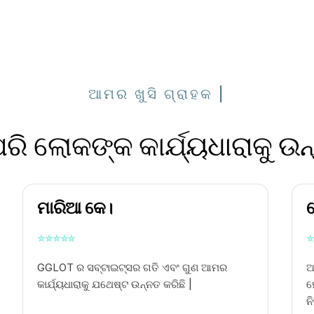
ଆମର ଖୁସି ଗ୍ରାହକ |
ରି ଲୋକଙ୍କ କାର୍ଯ୍ୟଧାରାକୁ ଉନ
ମାରିଆ କେ।
ଥ
⭐
⭐
⭐
⭐
⭐
⭐
GGLOT ର ସବ୍ଟାଇଟ୍ସର ଗତି ଏବଂ ଗୁଣ ଆମର
ଆ
କାର୍ଯ୍ୟଧାରାକୁ ଯଥେଷ୍ଟ ଉନ୍ନତ କରିଛି |
ହ
ନ