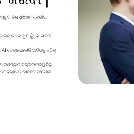
ତୁର ବିଶ୍ global ସ୍ତରୀୟ
ଇଟ୍ କରିବାକୁ ଚାହୁଁଥିବା ଭିଡିଓ
AI ଟେକ୍ନୋଲୋଜି ଅଡିଓକୁ ସଠିକ୍
 ଆପଣଙ୍କର ସବ୍ଟାଇଟଲଗୁଡିକୁ
 ନିରବିଚ୍ଛିନ୍ନ ଭାବରେ ସଂଯୋଗ