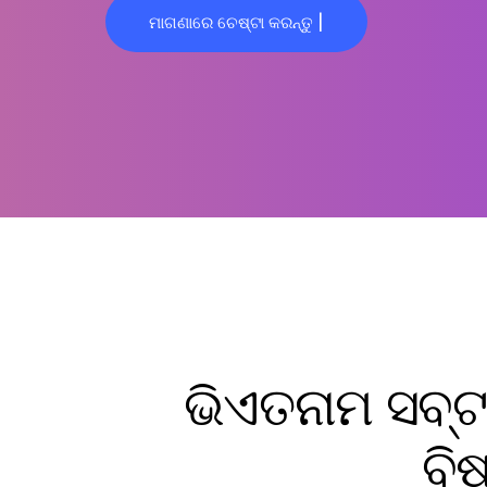
ମାଗଣାରେ ଚେଷ୍ଟା କରନ୍ତୁ |
ଭିଏତନାମ ସବ୍ଟ
ବି