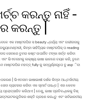
୍ଚ କରନ୍ତୁ ନାହିଁ -
ର କରନ୍ତୁ |
ବେଳେ ଏକ ମାଷ୍ଟରପିର ସ beauty ନ୍ଦର୍ଯ୍ୟ ଏବଂ ଗଭୀରତାକୁ
୍ୟୁମେଣ୍ଟାରୀ, କିମ୍ବା ସାହିତ୍ୟିକ ମାଷ୍ଟରପିସ୍ ପ reading
ାଦ ସେବାରେ ତୁମର କଷ୍ଟ ଉପାର୍ଜିତ ଟଙ୍କା ଖର୍ଚ୍ଚ କରିବା
କରି ଏବଂ ଭିଏତନାମକୁ ଲକ୍ଷ୍ୟ ଭାଷା ଭାବରେ ଚୟନ କରି, ତୁମେ
ାଷ୍ଟରପିର ମହତ୍ତ୍ fully କୁ ସମ୍ପୂର୍ଣ୍ଣରୂପେ ବୁ asp ିବା
ପକରଣ | ଭିଏତନାମ ଭାଷାଭାଷୀ ଦର୍ଶକ କିମ୍ବା ଆନ୍ତର୍ଜାତୀୟ
ଦ ସେବା ବ୍ୟବହାର କରିବା ଏକ ସ୍ମାର୍ଟ ପସନ୍ଦ | ଏହା କେବଳ
 ପ୍ରୋତ୍ସାହିତ କରିଥାଏ | ତେଣୁ, ଭାଷା ପ୍ରତିବନ୍ଧକକୁ ବିଶ୍
ମ ସବ୍ଟାଇଟଲଗୁଡିକର ଶକ୍ତି ଗ୍ରହଣ କରନ୍ତୁ ଏବଂ ସର୍ବଭାରତୀୟ