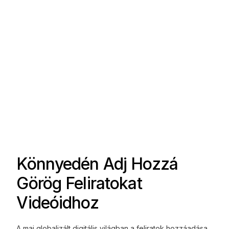
Könnyedén Adj Hozzá
Görög Feliratokat
Videóidhoz
A mai globalizált digitális világban a feliratok hozzáadása