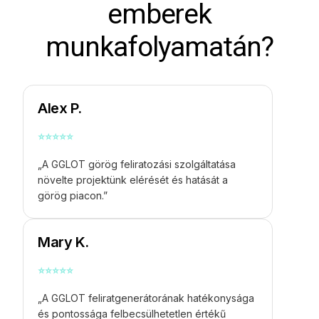
emberek
munkafolyamatán?
Alex P.
⭐
⭐
⭐
⭐
⭐
„A GGLOT görög feliratozási szolgáltatása
növelte projektünk elérését és hatását a
görög piacon.”
Mary K.
⭐
⭐
⭐
⭐
⭐
„A GGLOT feliratgenerátorának hatékonysága
és pontossága felbecsülhetetlen értékű