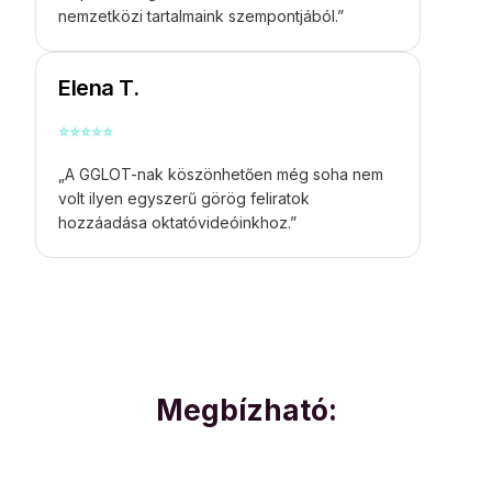
nemzetközi tartalmaink szempontjából.”
Elena T.
⭐
⭐
⭐
⭐
⭐
„A GGLOT-nak köszönhetően még soha nem
volt ilyen egyszerű görög feliratok
hozzáadása oktatóvideóinkhoz.”
Megbízható: