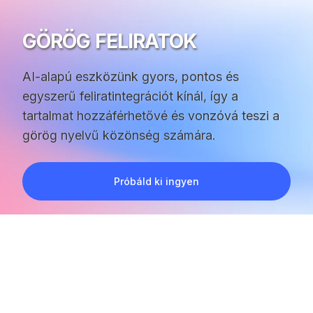
GÖRÖG FELIRATOK
AI-alapú eszközünk gyors, pontos és
egyszerű feliratintegrációt kínál, így a
tartalmat hozzáférhetővé és vonzóvá teszi a
görög nyelvű közönség számára.
Próbáld ki ingyen