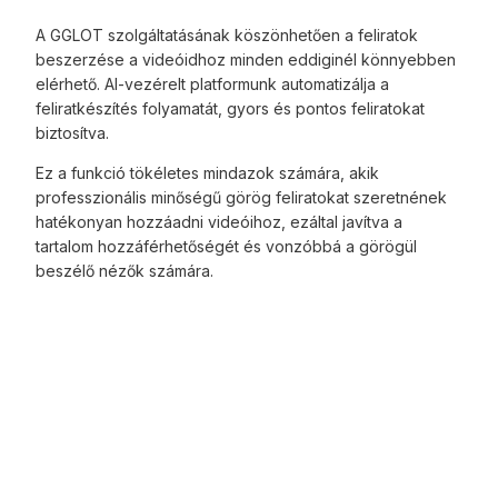
A GGLOT szolgáltatásának köszönhetően a feliratok
beszerzése a videóidhoz minden eddiginél könnyebben
elérhető. AI-vezérelt platformunk automatizálja a
feliratkészítés folyamatát, gyors és pontos feliratokat
biztosítva.
Ez a funkció tökéletes mindazok számára, akik
professzionális minőségű görög feliratokat szeretnének
hatékonyan hozzáadni videóihoz, ezáltal javítva a
tartalom hozzáférhetőségét és vonzóbbá a görögül
beszélő nézők számára.