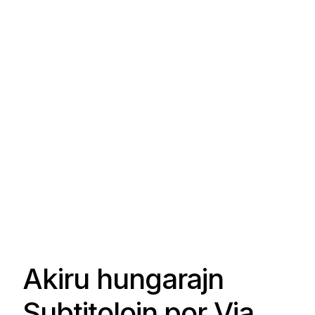
Akiru hungarajn
Subtitolojn por Via