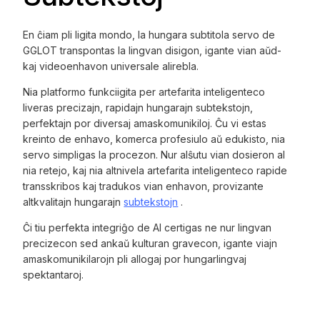
En ĉiam pli ligita mondo, la hungara subtitola servo de
GGLOT transpontas la lingvan disigon, igante vian aŭd-
kaj videoenhavon universale alirebla.
Nia platformo funkciigita per artefarita inteligenteco
liveras precizajn, rapidajn hungarajn subtekstojn,
perfektajn por diversaj amaskomunikiloj. Ĉu vi estas
kreinto de enhavo, komerca profesiulo aŭ edukisto, nia
servo simpligas la procezon. Nur alŝutu vian dosieron al
nia retejo, kaj nia altnivela artefarita inteligenteco rapide
transskribos kaj tradukos vian enhavon, provizante
altkvalitajn hungarajn
subtekstojn
.
Ĉi tiu perfekta integriĝo de AI certigas ne nur lingvan
precizecon sed ankaŭ kulturan gravecon, igante viajn
amaskomunikilarojn pli allogaj por hungarlingvaj
spektantaroj.