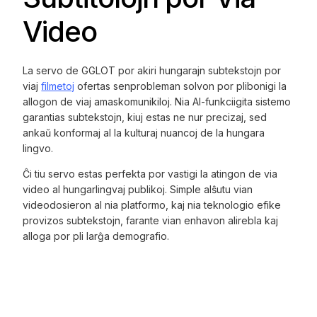
Video
La servo de GGLOT por akiri hungarajn subtekstojn por
viaj
filmetoj
ofertas senprobleman solvon por plibonigi la
allogon de viaj amaskomunikiloj. Nia AI-funkciigita sistemo
garantias subtekstojn, kiuj estas ne nur precizaj, sed
ankaŭ konformaj al la kulturaj nuancoj de la hungara
lingvo.
Ĉi tiu servo estas perfekta por vastigi la atingon de via
video al hungarlingvaj publikoj. Simple alŝutu vian
videodosieron al nia platformo, kaj nia teknologio efike
provizos subtekstojn, farante vian enhavon alirebla kaj
alloga por pli larĝa demografio.