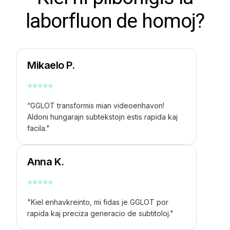
laborfluon de homoj?
Mikaelo P.
⭐
⭐
⭐
⭐
⭐
“GGLOT transformis mian videoenhavon!
Aldoni hungarajn subtekstojn estis rapida kaj
facila."
Anna K.
⭐
⭐
⭐
⭐
⭐
"Kiel enhavkreinto, mi fidas je GGLOT por
rapida kaj preciza generacio de subtitoloj."