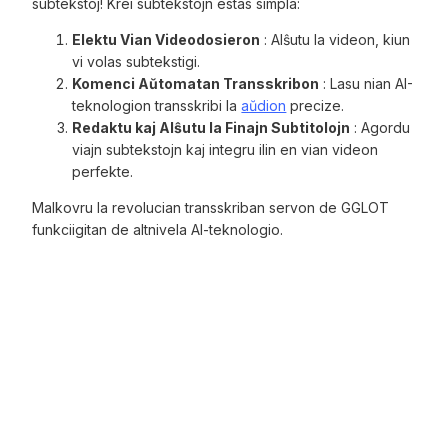
subtekstoj! Krei subtekstojn estas simpla:
Elektu Vian Videodosieron
: Alŝutu la videon, kiun
vi volas subtekstigi.
Komenci Aŭtomatan Transskribon
: Lasu nian AI-
teknologion transskribi la
aŭdion
precize.
Redaktu kaj Alŝutu la Finajn Subtitolojn
: Agordu
viajn subtekstojn kaj integru ilin en vian videon
perfekte.
Malkovru la revolucian transskriban servon de GGLOT
funkciigitan de altnivela AI-teknologio.