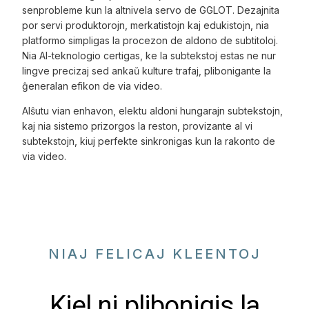
senprobleme kun la altnivela servo de GGLOT. Dezajnita
por servi produktorojn, merkatistojn kaj edukistojn, nia
platformo simpligas la procezon de aldono de subtitoloj.
Nia AI-teknologio certigas, ke la subtekstoj estas ne nur
lingve precizaj sed ankaŭ kulture trafaj, plibonigante la
ĝeneralan efikon de via video.
Alŝutu vian enhavon, elektu aldoni hungarajn subtekstojn,
kaj nia sistemo prizorgos la reston, provizante al vi
subtekstojn, kiuj perfekte sinkronigas kun la rakonto de
via video.
NIAJ FELICAJ KLEENTOJ
Kiel ni plibonigis la