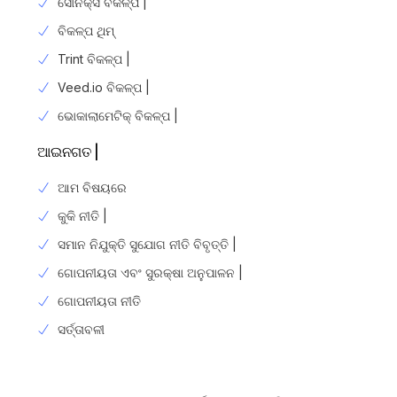
ସୋନିକ୍ସ ବିକଳ୍ପ |
ବିକଳ୍ପ ଥିମ୍
Trint ବିକଳ୍ପ |
Veed.io ବିକଳ୍ପ |
ଭୋକାଲାମେଟିକ୍ ବିକଳ୍ପ |
ଆଇନଗତ |
ଆମ ବିଷୟରେ
କୁକି ନୀତି |
ସମାନ ନିଯୁକ୍ତି ସୁଯୋଗ ନୀତି ବିବୃତ୍ତି |
ଗୋପନୀୟତା ଏବଂ ସୁରକ୍ଷା ଅନୁପାଳନ |
ଗୋପନୀୟତା ନୀତି
Login
ସର୍ତ୍ତାବଳୀ
ସାଇନ୍ ଅପ୍ କରନ୍ତୁ |