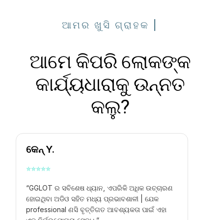
ଆମର ଖୁସି ଗ୍ରାହକ |
ଆମେ କିପରି ଲୋକଙ୍କ
କାର୍ଯ୍ୟଧାରାକୁ ଉନ୍ନତ
କଲୁ?
କେନ୍ Y.
⭐
⭐
⭐
⭐
⭐
“GGLOT ର ସବିଶେଷ ଧ୍ୟାନ, ଏପରିକି ଅଧିକ ଉଚ୍ଚାରଣ
ହୋଇଥିବା ଅଡିଓ ସହିତ ମଧ୍ୟ ପ୍ରଭାବଶାଳୀ | ଯେକ
professional ଣସି ବୃତ୍ତିଗତ ଆବଶ୍ୟକତା ପାଇଁ ଏହା