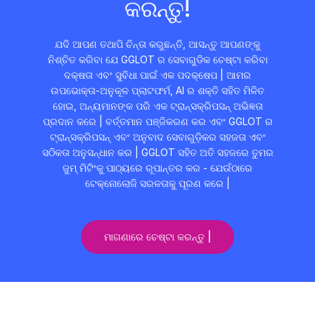
କରନ୍ତୁ!
ଯଦି ଆପଣ ତଥାପି ଚିନ୍ତା କରୁଛନ୍ତି, ଆସନ୍ତୁ ଆପଣଙ୍କୁ
ନିଶ୍ଚିତ କରିବା ଯେ GGLOT ର ସେବାଗୁଡିକ ଚେଷ୍ଟା କରିବା
ଦକ୍ଷତା ଏବଂ ସୁବିଧା ପାଇଁ ଏକ ପଦକ୍ଷେପ | ଆମର
ଉପଭୋକ୍ତା-ଅନୁକୂଳ ପ୍ଲାଟଫର୍ମ, AI ର ଶକ୍ତି ସହିତ ମିଳିତ
ହୋଇ, ଅନ୍ୟମାନଙ୍କ ପରି ଏକ ଟ୍ରାନ୍ସକ୍ରିପସନ୍ ଅଭିଜ୍ଞତା
ପ୍ରଦାନ କରେ | ବର୍ତ୍ତମାନ ପଞ୍ଜିକରଣ କର ଏବଂ GGLOT ର
ଟ୍ରାନ୍ସକ୍ରିପସନ୍ ଏବଂ ଅନୁବାଦ ସେବାଗୁଡ଼ିକର ସହଜତା ଏବଂ
ସଠିକତା ଅନୁସନ୍ଧାନ କର | GGLOT ସହିତ ଅତି ସହଜରେ ତୁମର
ଜୁମ୍ ମିଟିଂକୁ ପାଠ୍ୟରେ ରୂପାନ୍ତର କର - ଯେଉଁଠାରେ
ଟେକ୍ନୋଲୋଜି ସରଳତାକୁ ପୂରଣ କରେ |
ମାଗଣାରେ ଚେଷ୍ଟା କରନ୍ତୁ |