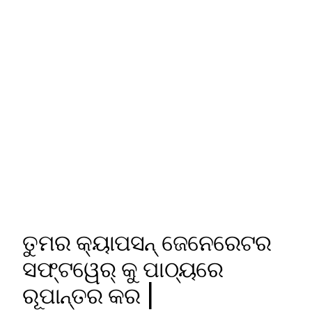
ତୁମର କ୍ୟାପସନ୍ ଜେନେରେଟର
ସଫ୍ଟୱେର୍ କୁ ପାଠ୍ୟରେ
ରୂପାନ୍ତର କର |