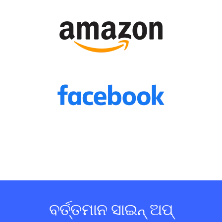
ବର୍ତ୍ତମାନ ସାଇନ୍ ଅପ୍