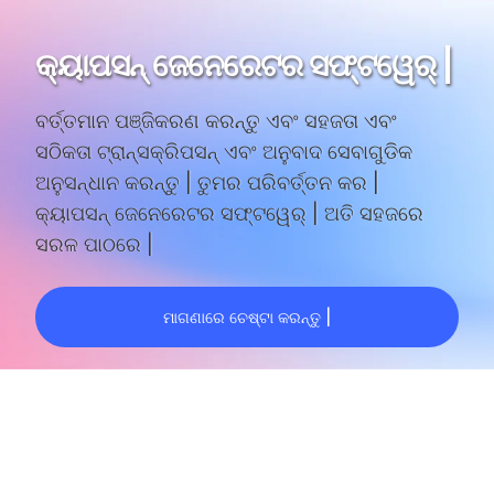
କ୍ୟାପସନ୍ ଜେନେରେଟର ସଫ୍ଟୱେର୍ |
ବର୍ତ୍ତମାନ ପଞ୍ଜିକରଣ କରନ୍ତୁ ଏବଂ ସହଜତା ଏବଂ
ସଠିକତା ଟ୍ରାନ୍ସକ୍ରିପସନ୍ ଏବଂ ଅନୁବାଦ ସେବାଗୁଡିକ
ଅନୁସନ୍ଧାନ କରନ୍ତୁ | ତୁମର ପରିବର୍ତ୍ତନ କର |
କ୍ୟାପସନ୍ ଜେନେରେଟର ସଫ୍ଟୱେର୍ |
ଅତି ସହଜରେ
ସରଳ ପାଠରେ |
ମାଗଣାରେ ଚେଷ୍ଟା କରନ୍ତୁ |