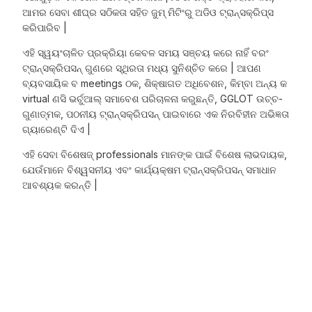
ଆମର ସେବା ଶୀଘ୍ର ସଠିକତା ସହିତ ଜୁମ୍ ମିଟିଂରୁ ଅଡିଓ ଟ୍ରାନ୍ସକ୍ରିପ୍ସ
କରିପାରିବ |
ଏହି ସ୍ୱୟଂଚାଳିତ ପ୍ରକ୍ରିୟା କେବଳ ସମୟ ସଞ୍ଚୟ କରେ ନାହିଁ ବରଂ
ଟ୍ରାନ୍ସକ୍ରିପସନ୍ ଗୁଣରେ ସ୍ଥିରତା ମଧ୍ୟ ସୁନିଶ୍ଚିତ କରେ | ଆପଣ
ବ୍ୟବସାୟିକ ବ meetings ଠକ, ଶିକ୍ଷାଗତ ଅଧିବେଶନ, କିମ୍ବା ଅନ୍ୟ କ
virtual ଣସି ଭର୍ଚୁଆଲ୍ ସମାବେଶ ପରିଚାଳନା କରୁଛନ୍ତି, GGLOT ଉଚ୍ଚ-
ଗୁଣାତ୍ମକ, ପଠନୀୟ ଟ୍ରାନ୍ସକ୍ରିପସନ୍ ପାଇବାରେ ଏକ ନିରବିହୀନ ଅଭିଜ୍ଞତା
ଗ୍ୟାରେଣ୍ଟି ଦିଏ |
ଏହି ସେବା ବିଶେଷଜ୍ professionals ମାନଙ୍କ ପାଇଁ ବିଶେଷ ଲାଭଦାୟକ,
ଯେଉଁମାନେ ବିଶ୍ୱସନୀୟ ଏବଂ କାର୍ଯ୍ୟକ୍ଷମ ଟ୍ରାନ୍ସକ୍ରିପସନ୍ ସମାଧାନ
ଆବଶ୍ୟକ କରନ୍ତି |