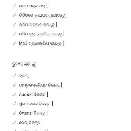
ଅଟୋ ସବ୍ଟାଇଟ୍ |
ଭିଡିଓରେ କ୍ୟାପସନ୍ ଯୋଡନ୍ତୁ |
ଭିଡିଓ ଅନୁବାଦ କରନ୍ତୁ |
ଅଡିଓ ଟ୍ରାନ୍ସକ୍ରିପ୍ କରନ୍ତୁ |
Mp3 ଟ୍ରାନ୍ସକ୍ରିପ୍ କରନ୍ତୁ |
ତୁଳନା କରନ୍ତୁ
ବ୍ଲଗ୍
ଆମ୍ବରସ୍କ୍ରିପ୍ଟ ବିକଳ୍ପ |
Audext ବିକଳ୍ପ |
ଶୁଭ ଲେଖକ ବିକଳ୍ପ |
Otter.ai ବିକଳ୍ପ |
ରେଭ୍ ବିକଳ୍ପ