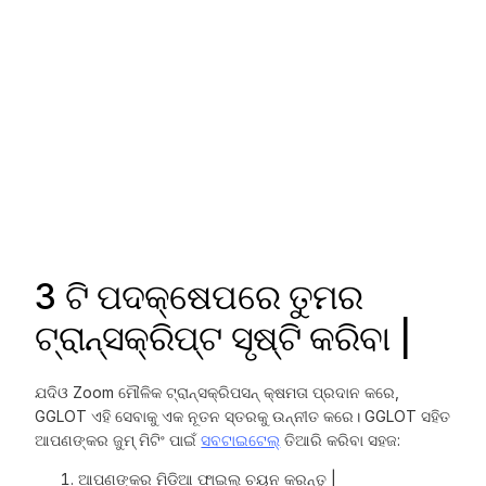
3 ଟି ପଦକ୍ଷେପରେ ତୁମର
ଟ୍ରାନ୍ସକ୍ରିପ୍ଟ ସୃଷ୍ଟି କରିବା |
ଯଦିଓ Zoom ମୌଳିକ ଟ୍ରାନ୍ସକ୍ରିପସନ୍ କ୍ଷମତା ପ୍ରଦାନ କରେ,
GGLOT ଏହି ସେବାକୁ ଏକ ନୂତନ ସ୍ତରକୁ ଉନ୍ନୀତ କରେ। GGLOT ସହିତ
ଆପଣଙ୍କର ଜୁମ୍ ମିଟିଂ ପାଇଁ
ସବଟାଇଟେଲ୍
ତିଆରି କରିବା ସହଜ:
ଆପଣଙ୍କର ମିଡିଆ ଫାଇଲ୍ ଚୟନ କରନ୍ତୁ |