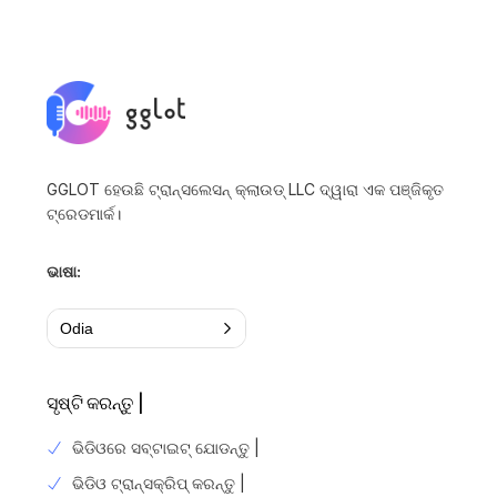
GGLOT ହେଉଛି ଟ୍ରାନ୍ସଲେସନ୍ କ୍ଲାଉଡ୍ LLC ଦ୍ୱାରା ଏକ ପଞ୍ଜିକୃତ
ଟ୍ରେଡମାର୍କ।
ଭାଷା:
Odia
ସୃଷ୍ଟି କରନ୍ତୁ |
ଭିଡିଓରେ ସବ୍ଟାଇଟ୍ ଯୋଡନ୍ତୁ |
ଭିଡିଓ ଟ୍ରାନ୍ସକ୍ରିପ୍ କରନ୍ତୁ |