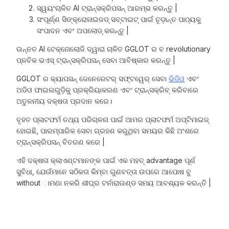
ସ୍ୱୟଂଚାଳିତ AI ଟ୍ରାନ୍ସକ୍ରିପସନ୍ ଆରମ୍ଭ କରନ୍ତୁ |
ସଂପୂର୍ଣ୍ଣ ସିଙ୍କ୍ରୋନାଇଜଡ୍ ସବ୍ଟାଇଟ୍ ପାଇଁ ଚୂଡ଼ାନ୍ତ ପାଠ୍ୟକୁ
ସଂପାଦନ ଏବଂ ଅପଲୋଡ୍ କରନ୍ତୁ |
ଉନ୍ନତ AI ଟେକ୍ନୋଲୋଜି ଦ୍ୱାରା ଚାଳିତ GGLOT ର ବ revolutionary
ପ୍ଳବିକ ଭଏସ୍ ଟ୍ରାନ୍ସକ୍ରିପସନ୍ ସେବା ଆବିଷ୍କାର କରନ୍ତୁ |
GGLOT ର
କ୍ୟାପସନ୍ ଜେନେରେଟର୍ ସଫ୍ଟୱେର୍
ସେବା
ଭିଡିଓ
ଏବଂ
ଅଡିଓ ଫାଇଲଗୁଡ଼ିକୁ ପ୍ରକ୍ରିୟାକରଣ ଏବଂ ଟ୍ରାନ୍ସକ୍ରିବ୍ କରିବାରେ
ଅତୁଳନୀୟ ଦକ୍ଷତା ପ୍ରଦାନ କରେ।
ବୃହତ ପ୍ଲାଟଫର୍ମ ତଥ୍ୟ ପରିଚାଳନା ପାଇଁ ଆମର ପ୍ଲାଟଫର୍ମ ଅପ୍ଟିମାଇଜ୍
ହୋଇଛି, ପାରମ୍ପାରିକ ସେବା ଗ୍ରହଣ କରୁଥିବା ସମୟର କିଛି ଅଂଶରେ
ଟ୍ରାନ୍ସକ୍ରିପସନ୍ ବିତରଣ କରେ |
ଏହି ଦକ୍ଷତା କ୍ଲାଏଣ୍ଟମାନଙ୍କ ପାଇଁ ଏକ ମହତ୍ advantage ପୂର୍ଣ
ସୁବିଧା, ଯେଉଁମାନେ ସଠିକତା କିମ୍ବା ଗୁଣବତ୍ତା ଉପରେ ଆପୋଷ ବୁ
without ାମଣା ନକରି ଶୀଘ୍ର ଟର୍ନାରାଉଣ୍ଡ ସମୟ ଆବଶ୍ୟକ କରନ୍ତି |