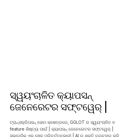
ସ୍ୱୟଂଚାଳିତ କ୍ୟାପସନ୍
ଜେନେରେଟର ସଫ୍ଟୱେର୍ |
ଟ୍ରାନ୍ସକ୍ରିପସନ୍ ସେବା କ୍ଷେତ୍ରରେ, GGLOT ର ସ୍ୱୟଂଚାଳିତ ବ
feature ଶିଷ୍ଟ୍ୟ ପାଇଁ |
କ୍ୟାପସନ୍ ଜେନେରେଟର ସଫ୍ଟୱେର୍ |
ସଭାଗୁଡ଼ିକ ଏକ ଖେଳ ପରିବର୍ତ୍ତନକାରୀ | AI ର ଶକ୍ତି ବ୍ୟବହାର କରି,