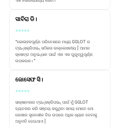
ଏକ ନିର୍ଭରଯୋଗ୍ୟ ସେବା। ”
ସାବିରା ଡି।
⭐
⭐
⭐
⭐
⭐
“କୋଳାହଳପୂର୍ଣ୍ଣ ପରିବେଶରେ ମଧ୍ୟ GGLOT ର
ଟ୍ରାନ୍ସକ୍ରିପସନ୍ ସଠିକତା ଉଲ୍ଲେଖନୀୟ | ଆମର
କ୍ଷେତ୍ର ଅନୁସନ୍ଧାନ ପାଇଁ ଏହା ଏକ ଗୁରୁତ୍ୱପୂର୍ଣ୍ଣ
ଉପକରଣ। ”
ଜୋସେଫ ସି।
⭐
⭐
⭐
⭐
⭐
ସାକ୍ଷାତକାର ଟ୍ରାନ୍ସକ୍ରିପସନ୍ ପାଇଁ ମୁଁ GGLOT
ବ୍ୟବହାର କରି ସଞ୍ଚୟ କରୁଥିବା ସମୟ ମୋତେ ମୋ
ଲେଖାର ସୃଜନଶୀଳ ଦିଗ ଉପରେ ଅଧିକ ଧ୍ୟାନ ଦେବାକୁ
ଅନୁମତି ଦେଇଥାଏ |