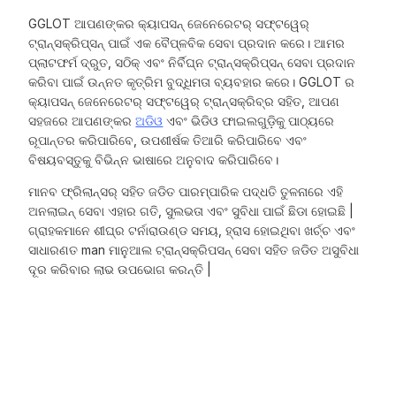
GGLOT ଆପଣଙ୍କର
କ୍ୟାପସନ୍ ଜେନେରେଟର୍ ସଫ୍ଟୱେର୍
ଟ୍ରାନ୍ସକ୍ରିପ୍ସନ୍ ପାଇଁ ଏକ ବୈପ୍ଳବିକ ସେବା ପ୍ରଦାନ କରେ। ଆମର
ପ୍ଲାଟଫର୍ମ ଦ୍ରୁତ, ସଠିକ୍ ଏବଂ ନିର୍ବିଘ୍ନ ଟ୍ରାନ୍ସକ୍ରିପ୍ସନ୍ ସେବା ପ୍ରଦାନ
କରିବା ପାଇଁ ଉନ୍ନତ କୃତ୍ରିମ ବୁଦ୍ଧିମତା ବ୍ୟବହାର କରେ। GGLOT ର
କ୍ୟାପସନ୍ ଜେନେରେଟର୍ ସଫ୍ଟୱେର୍
ଟ୍ରାନ୍ସକ୍ରିବ୍ର ସହିତ, ଆପଣ
ସହଜରେ ଆପଣଙ୍କର
ଅଡିଓ
ଏବଂ ଭିଡିଓ ଫାଇଲଗୁଡ଼ିକୁ ପାଠ୍ୟରେ
ରୂପାନ୍ତର କରିପାରିବେ, ଉପଶୀର୍ଷକ ତିଆରି କରିପାରିବେ ଏବଂ
ବିଷୟବସ୍ତୁକୁ ବିଭିନ୍ନ ଭାଷାରେ ଅନୁବାଦ କରିପାରିବେ।
ମାନବ ଫ୍ରିଲାନ୍ସର୍ ସହିତ ଜଡିତ ପାରମ୍ପାରିକ ପଦ୍ଧତି ତୁଳନାରେ ଏହି
ଅନଲାଇନ୍ ସେବା ଏହାର ଗତି, ସୁଲଭତା ଏବଂ ସୁବିଧା ପାଇଁ ଛିଡା ହୋଇଛି |
ଗ୍ରାହକମାନେ ଶୀଘ୍ର ଟର୍ନାରାଉଣ୍ଡ ସମୟ, ହ୍ରାସ ହୋଇଥିବା ଖର୍ଚ୍ଚ ଏବଂ
ସାଧାରଣତ man ମାନୁଆଲ ଟ୍ରାନ୍ସକ୍ରିପସନ୍ ସେବା ସହିତ ଜଡିତ ଅସୁବିଧା
ଦୂର କରିବାର ଲାଭ ଉପଭୋଗ କରନ୍ତି |