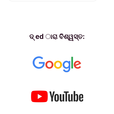
ଦ୍ ed ାରା ବିଶ୍ୱସ୍ତ: