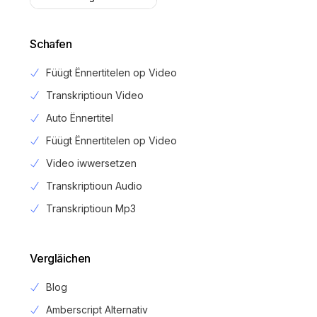
Schafen
Füügt Ënnertitelen op Video
Transkriptioun Video
Auto Ënnertitel
Füügt Ënnertitelen op Video
Video iwwersetzen
Transkriptioun Audio
Transkriptioun Mp3
Vergläichen
Blog
Amberscript Alternativ