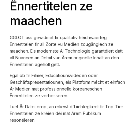
Ënnertitelen ze
maachen
GGLOT ass gewidmet fir qualitativ héichwäerteg
Ënnertitelen fir all Zorte vu Medien zougänglech ze
maachen. Eis modernste AI Technologie garantéiert datt
all Nuancen an Detail vun Ärem originelle Inhalt an den
Ënnertitelen ageholl gëtt.
Egal ob fir Filmer, Educatiounsvideoen oder
Geschäftspresentatiounen, eis Plattform mécht et einfach
Är Medien mat professionnelle koreaneschen
Ënnertitelen ze verbesseren.
Luet Är Datei erop, an erliewt d'Liichtegkeet fir Top-Tier
Ënnertitelen ze kréien déi mat Ärem Publikum
resonéieren.