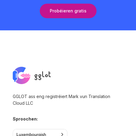
Probéieren gratis
GGLOT ass eng registréiert Mark vun Translation
Cloud LLC
Sproochen:
Luxembourgish