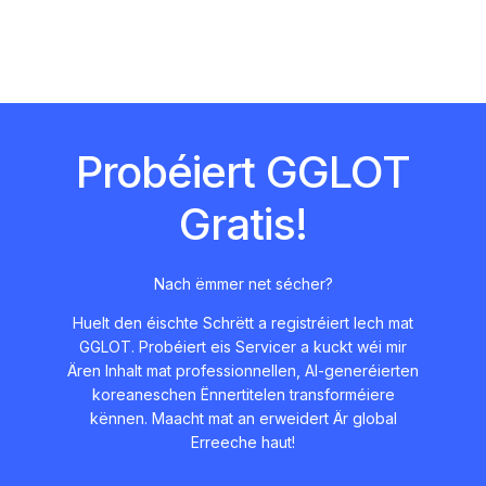
Probéiert GGLOT
Gratis!
Nach ëmmer net sécher?
Huelt den éischte Schrëtt a registréiert Iech mat
GGLOT. Probéiert eis Servicer a kuckt wéi mir
Ären Inhalt mat professionnellen, AI-generéierten
koreaneschen Ënnertitelen transforméiere
kënnen. Maacht mat an erweidert Är global
Erreeche haut!