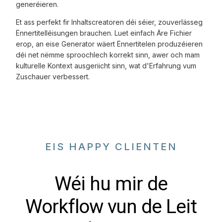
generéieren.
Et ass perfekt fir Inhaltscreatoren déi séier, zouverlässeg
Ënnertitelléisungen brauchen. Luet einfach Äre Fichier
erop, an eise Generator wäert Ënnertitelen produzéieren
déi net nëmme sproochlech korrekt sinn, awer och mam
kulturelle Kontext ausgeriicht sinn, wat d'Erfahrung vum
Zuschauer verbessert.
EIS HAPPY CLIENTEN
Wéi hu mir de
Workflow vun de Leit