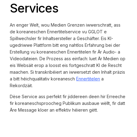
Services
An enger Welt, wou Medien Grenzen iwwerschratt, ass
de koreaneschen Ënnertitelservice vu GGLOT e
Spillwechsler fir Inhaltsersteller a Geschäfter. Eis KI-
ugedriwwe Plattform bitt eng nahtlos Erfahrung bei der
Erstellung vu koreaneschen Ënnertitelen fir Är Audio- a
Videodateien. De Prozess ass einfach: luet Är Medien op
eis Websäit erop a loosst eis fortgeschratt KI de Rescht
maachen. Si transkribéiert an iwwersetzt den Inhalt präzis
a bitt héichqualitativ koreanesch
Ënnertitelen
a
Rekordzäit.
Dëse Service ass perfekt fir jiddereen deen hir Erreeche
fir koreaneschsproocheg Publikum ausbaue wëllt, fir datt
Äre Message kloer an effektiv héieren gëtt.