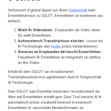
Verbessert d'global Appel vun Ärem
Videoinhalt
mam
Ënnertitelservice vu GGLOT. Ënnertitelen ze kreéieren ass
einfach:
Wielt Är Videodatei
: Eroplueden de Video deen
Dir wëllt Ënnertitelen.
Automatesch Transkriptioun starten
: Loosst eis
KI-Technologie den
Audio
präzis transkribéieren.
Änneren an Eroplueden déi lescht Ënnertitelen
:
Finjustéiert Är Ënnertitelen an integréiert se nahtlos
an Äre Video.
Entdeckt dem GGLOT säi revolutionären
Transkriptiounsservice ugedriwwen duerch fortgeschratt
AI Technologie.
Dem GGLOT säin Ënnertitel Generator revolutionéiert de
Wee wéi Ënnertitelen erstallt ginn. Dëst Tool benotzt AI fir
automatesch präzis a kulturell bewosst koreanesch
Ënnertitelen fir verschidde Medienformater ze