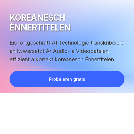
KOREANESCH
ËNNERTITELEN
Eis fortgeschratt AI Technologie transkribéiert
an iwwersetzt Är Audio- a Videodateien
effizient a korrekt koreanesch Ënnertitelen
Probéieren gratis