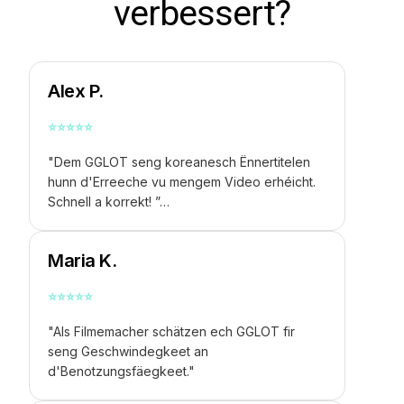
verbessert?
Alex P.
⭐
⭐
⭐
⭐
⭐
"Dem GGLOT seng koreanesch Ënnertitelen
hunn d'Erreeche vu mengem Video erhéicht.
Schnell a korrekt! ”…
Maria K.
⭐
⭐
⭐
⭐
⭐
"Als Filmemacher schätzen ech GGLOT fir
seng Geschwindegkeet an
d'Benotzungsfäegkeet."