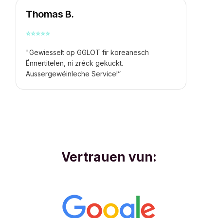
Thomas B.
⭐
⭐
⭐
⭐
⭐
"Gewiesselt op GGLOT fir koreanesch
Ënnertitelen, ni zréck gekuckt.
Aussergewéinleche Service!”
Vertrauen vun: