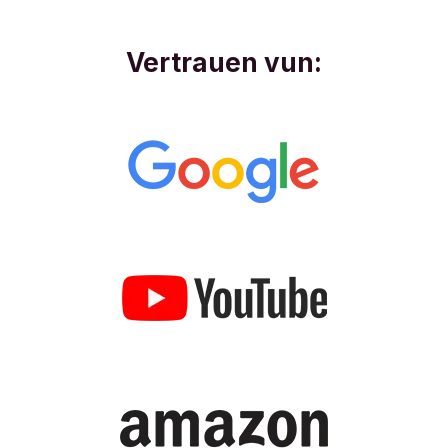
Vertrauen vun: