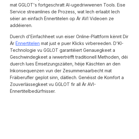
mat GGLOT's fortgeschratt AI-ugedriwwenen Tools. Eise
Service streamlines de Prozess, wat Iech erlaabt Iech
séier an einfach Ënnertitelen op Är AVI Videoen ze
addéieren.
Duerch d'Einfachheet vun eiser Online-Plattform kënnt Dir
Är
Ënnertitelen
mat just e puer Klicks virbereeden. D'KI-
Technologie vu GGLOT garantéiert Genauegkeet a
Geschwindegkeet a iwwertrëfft traditionell Methoden, déi
duerch lues Ëmsetzungszäiten, héije Käschten an den
Inkonsequenzen vun der Zesummenaarbecht mat
Fräiberufler geplot sinn, däitlech. Genéisst de Komfort a
Zouverlässegkeet vu GGLOT fir all Är AVI-
Ënnertitelbedürfnisser.