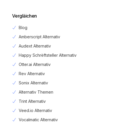
Vergläichen
Blog
Amberscript Alternativ
Audext Alternativ
Happy Schrëftsteller Alternativ
Otter.ai Alternativ
Rev Alternativ
Sonix Alternativ
Alternativ Themen
Trint Alternativ
Veed.io Alternativ
Vocalmatic Alternativ