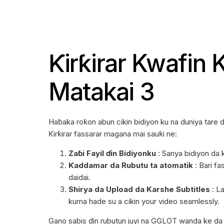
Ƙirƙirar Kwafin 
Matakai 3
Haɓaka roƙon abun cikin bidiyon ku na duniya tare 
Ƙirƙirar fassarar magana mai sauƙi ne:
Zaɓi Fayil ɗin Bidiyonku
: Sanya bidiyon da 
Ƙaddamar da Rubutu ta atomatik
: Bari fa
daidai.
Shirya da Upload da Karshe Subtitles
: La
kuma hade su a cikin your video seamlessly.
Gano sabis ɗin rubutun juyi na GGLOT wanda ke da ƙ