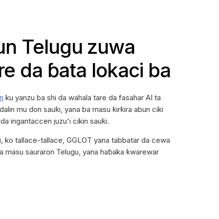
un Telugu zuwa
re da ɓata lokaci ba
n
ku yanzu ba shi da wahala tare da fasahar AI ta
alin mu don sauƙi, yana ba masu ƙirƙira abun ciki
da ingantaccen juzu'i cikin sauƙi.
aɗi, ko tallace-tallace, GGLOT yana tabbatar da cewa
da masu sauraron Telugu, yana haɓaka ƙwarewar