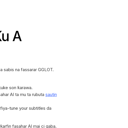
Ku A
da sabis na fassarar GGLOT.
kuke son ƙarawa.
sahar AI ta mu ta rubuta
sautin
fiya-tune your subtitles da
arfin fasahar AI mai ci gaba.