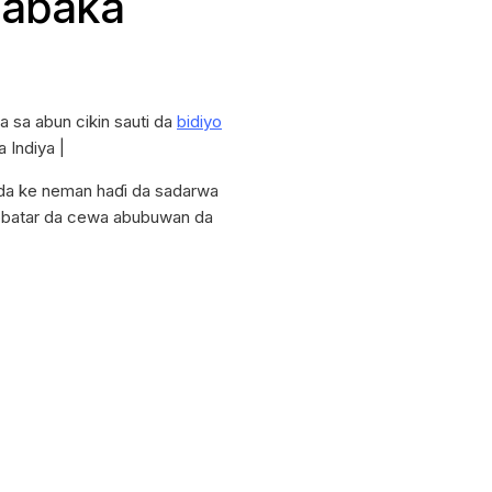
 Haɓaka
a sa abun cikin sauti da
bidiyo
 Indiya |
da ke neman haɗi da sadarwa
abbatar da cewa abubuwan da