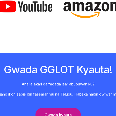
Gwada GGLOT Kyauta!
Ana la'akari da fadada isar abubuwan ku?
o ikon sabis ɗin fassarar mu na Telugu. Haɓaka haɗin gwiwar mas
Gwada kyauta