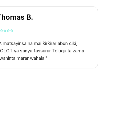
Thomas B.
⭐
⭐
⭐
⭐
A matsayinsa na mai ƙirƙirar abun ciki,
GLOT ya sanya fassarar Telugu ta zama
waninta marar wahala."