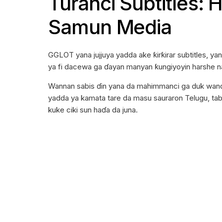
Turanci Subtitles:
Samun Media
GGLOT yana jujjuya yadda ake ƙirƙirar subtitles, yan
ya fi dacewa ga ɗayan manyan ƙungiyoyin harshe na
Wannan sabis ɗin yana da mahimmanci ga duk wan
yadda ya kamata tare da masu sauraron Telugu, t
kuke ciki sun haɗa da juna.