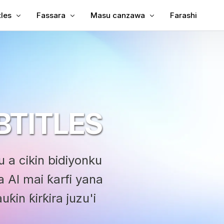
tles
Fassara
Masu canzawa
Farashi
Subtitles zuwa Bidiyo
Fassara Bidiyo
Bidiyo zuwa Rubutu
Subtitles zuwa MP4
Mai Fassarar Bidiyo
MP3 zuwa Rubutu
en Sinanci
TXT zuwa SRT
bbing
Editan SRT
BTITLES
assara Subtitle
SRT zuwa TXT
Mahalicci
VTT zuwa SRT
 a cikin bidiyonku
VTT zuwa Rubutu
 AI mai ƙarfi yana
uƙin ƙirƙira juzu'i