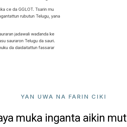
iska ce da GGLOT. Tsarin mu
ngantattun rubutun Telugu, yana
auraran jadawali waɗanda ke
su sauraron Telugu da sauri.
uku da daidaitattun fassarar
YAN UWA NA FARIN CIKI
aya muka inganta aikin mu