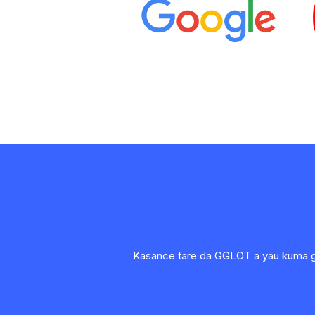
Kasance tare da GGLOT a yau kuma gan