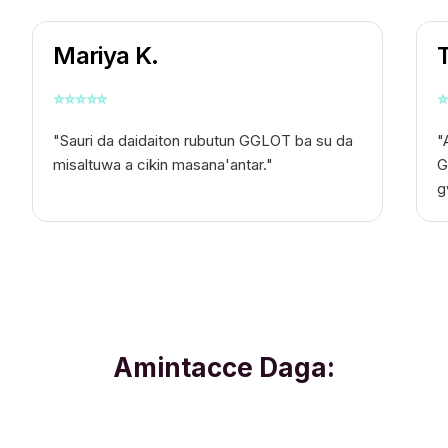
Mariya K.
⭐
⭐
⭐
⭐
⭐
⭐
"Sauri da daidaiton rubutun GGLOT ba su da
"
misaltuwa a cikin masana'antar."
G
g
Amintacce Daga: