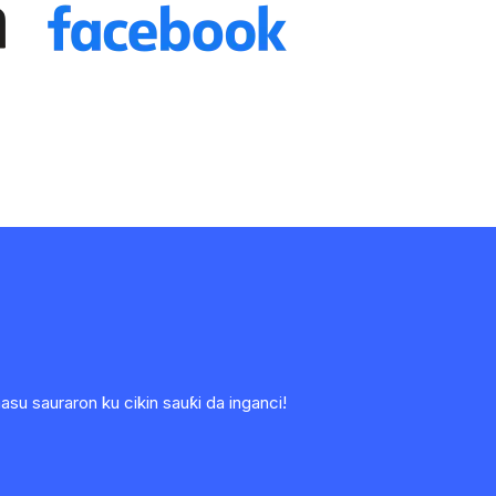
u sauraron ku cikin sauƙi da inganci!