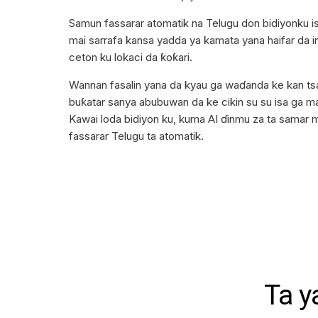
Samun fassarar atomatik na Telugu don bidiyonku 
mai sarrafa kansa yadda ya kamata yana haifar da i
ceton ku lokaci da ƙoƙari.
Wannan fasalin yana da kyau ga waɗanda ke kan ts
buƙatar sanya abubuwan da ke cikin su su isa ga ma
Kawai loda bidiyon ku, kuma AI ɗinmu za ta samar m
fassarar Telugu ta atomatik.
Ta y