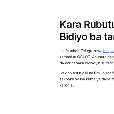
Ƙara Rubut
Bidiyo ba ta
Haɗa taken Telugu zuwa
bidiyo
zamani ta GGLOT. An tsara dand
damar haɓaka bidiyoyin su tare 
Ko don abun ciki na ilimi, nish
saƙonku ya isa kuma ya dace 
kallon su.