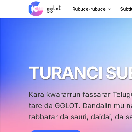
Rubuce-rubuce
Subti
Rubuta Audio
Ƙara 
Rubuta Bidiyo
Ƙara 
Rubuta YouTube
Harsh
Rubutun Haɗuwa
AI Du
TURANCI SU
Audio zuwa Rubutu
Mai F
Muryar Kamfanin
VTT 
Ƙara ƙwararrun fassarar Telugu
Littafin Sauti na Murya
tare da GGLOT. Dandalin mu na
tabbatar da sauri, daidai, da sa