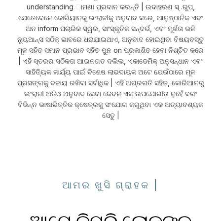
understanding ାମଣା ପ୍ରଦାନ କରନ୍ତି | ଉଦାହରଣ ସ୍ .ରୁପ,
ଯେତେବେଳେ କୋରିୟାନକୁ ଇଂରାଜୀକୁ ଅନୁବାଦ କରେ, ଆନୁଷ୍ଠାନିକ ଏବଂ
ଅନ inform ପଚାରିକ ସ୍ୱର, ସାଂସ୍କୃତିକ ସନ୍ଦର୍ଭ, ଏବଂ ମୂର୍ଖତା ଭଳି
ନ୍ୟୁଆନ୍ସ ସଠିକ୍ ଭାବରେ ଧରାଯାଇଥାଏ, ଅନୁବାଦ ହୋଇଥିବା ବିଷୟବସ୍ତୁ
ମୂଳ ସହିତ ସମାନ ପ୍ରଭାବ ସହିତ ପୁନ on ପ୍ରକାଶିତ ହେବା ନିଶ୍ଚିତ କରେ
| ଏହି ସ୍ତରର ସଠିକତା ଆଇନଗତ ଦଲିଲ, ଏକାଡେମିକ୍ ଅନୁସନ୍ଧାନ ଏବଂ
ସାହିତ୍ୟିକ କାର୍ଯ୍ୟ ପାଇଁ ବିଶେଷ ଲାଭଦାୟକ ଅଟେ ଯେଉଁଠାରେ ମୂଳ
ପ୍ରସଙ୍ଗକୁ ବଜାୟ ରଖିବା ସର୍ବାଧିକ | ଏହି ଅଗ୍ରଗତି ସହିତ, କୋରିଆନରୁ
ଇଂରାଜୀ ଅଡିଓ ଅନୁବାଦ ସେବା କେବଳ ଏକ ଉପଯୋଗୀତା ନୁହେଁ ବରଂ
ବିଭିନ୍ନ ଭାଷାଭିତ୍ତିକ କ୍ଷେତ୍ରକୁ ସଂଯୋଗ କରୁଥିବା ଏକ ଅତ୍ୟାବଶ୍ୟକ
ସେତୁ |
ଆମର ଖୁସି ଗ୍ରାହକ |