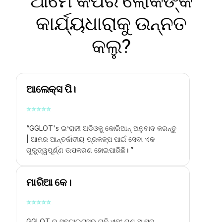
ଆମେ କିପରି ଲୋକଙ୍କ
କାର୍ଯ୍ୟଧାରାକୁ ଉନ୍ନତ
କଲୁ?
ଆଲେକ୍ସ ପି।
⭐
⭐
⭐
⭐
⭐
“GGLOT's
ଇଂରାଜୀ ଅଡିଓକୁ କୋରିଆନ୍ ଅନୁବାଦ କରନ୍ତୁ
|
ଆମର ଆନ୍ତର୍ଜାତୀୟ ପ୍ରକଳ୍ପ ପାଇଁ ସେବା ଏକ
ଗୁରୁତ୍ୱପୂର୍ଣ୍ଣ ଉପକରଣ ହୋଇପାରିଛି। ”
ମାରିଆ କେ।
⭐
⭐
⭐
⭐
⭐
GGLOT ର ସବ୍ଟାଇଟ୍ସର ଗତି ଏବଂ ଗୁଣ ଆମର