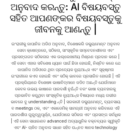
ଅନୁବାଦ କରନ୍ତୁ: AI ବିଷୟବସ୍ତୁ
ସହିତ ଆପଣଙ୍କର ବିଷୟବସ୍ତୁକୁ
ଜୀବନକୁ ଆଣନ୍ତୁ |
ଇଂରାଜୀକୁ ଜାପାନିଜ ଅଡିଓ ଅନୁବାଦ, ବିଶେଷକରି ଡକ୍ୟୁମେଣ୍ଟ ଅନୁବାଦ
ସେବା କ୍ଷେତ୍ରରେ, ସଠିକତା, ସାଂସ୍କୃତିକ ସମ୍ବେଦନଶୀଳତା ଏବଂ
ପ୍ରସଙ୍ଗଗତ ସଠିକତାର ଏକ ଉଲ୍ଲେଖନୀୟ ମିଶ୍ରଣ ପ୍ରଦାନ କରେ |
ଏହି ସେବା ଏହାର ସବିଶେଷ ଧ୍ୟାନ ପାଇଁ ଛିଡା ହୋଇଛି, ନିଶ୍ଚିତ କରେ ଯେ
ଜାପାନିଜ ଅଡିଓରେ ଥିବା ପ୍ରତ୍ୟେକ ନ୍ୟୁଆନ୍ସ ଏବଂ ସୂକ୍ଷ୍ମତା
ଇଂରାଜୀରେ କଏଦ ହୋଇଛି ଏବଂ ସଠିକ୍ ଭାବରେ ପ୍ରସାରିତ ହୋଇଛି | ଏହି
ପ୍ରକ୍ରିୟାରେ ବିଶେଷଜ୍ଞ ଭାଷାବିତ୍ମାନେ ଜଡିତ ଅଛନ୍ତି ଯେଉଁମାନେ
କେବଳ ଉଭୟ ଭାଷାରେ ପାରଦର୍ଶୀ ନୁହଁନ୍ତି ବରଂ ଭାଷା ବ୍ୟବହାରକୁ
ପ୍ରଭାବିତ କରୁଥିବା ସାଂସ୍କୃତିକ ନ୍ୟୁଆନ୍ସ ବିଷୟରେ ମଧ୍ୟ ଗଭୀର
ଭାବରେ ବୁ understanding ନ୍ତି | ସରକାରୀ ଡକ୍ୟୁମେଣ୍ଟ୍, ବ୍ୟବସାୟ
ବ meetings ଠକ, ଏବଂ ଏକାଡେମିକ୍ ସାମଗ୍ରୀ ଅନୁବାଦ କରିବାରେ ଏହି
ପାରଦର୍ଶୀତା ଗୁରୁତ୍ୱପୂର୍ଣ୍ଣ, ଯେଉଁଠାରେ ସଠିକତା ଏବଂ ପ୍ରସଙ୍ଗ ସର୍ବାଧିକ
| ଏହି ସେବା ସାଧାରଣତ advanced ଅତ୍ୟାଧୁନିକ ବକ୍ତବ୍ୟର ସ୍ୱୀକୃତି
ଏବଂ AI- ଚାଳିତ ଅନୁବାଦ ସାଧନ ସହିତ ଉନ୍ନତ ଜ୍ଞାନକ technology