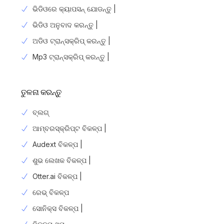
ଭିଡିଓରେ କ୍ୟାପସନ୍ ଯୋଡନ୍ତୁ |
ଭିଡିଓ ଅନୁବାଦ କରନ୍ତୁ |
ଅଡିଓ ଟ୍ରାନ୍ସକ୍ରିପ୍ କରନ୍ତୁ |
Mp3 ଟ୍ରାନ୍ସକ୍ରିପ୍ କରନ୍ତୁ |
ତୁଳନା କରନ୍ତୁ
ବ୍ଲଗ୍
ଆମ୍ବରସ୍କ୍ରିପ୍ଟ ବିକଳ୍ପ |
Audext ବିକଳ୍ପ |
ଶୁଭ ଲେଖକ ବିକଳ୍ପ |
Otter.ai ବିକଳ୍ପ |
ରେଭ୍ ବିକଳ୍ପ
ସୋନିକ୍ସ ବିକଳ୍ପ |