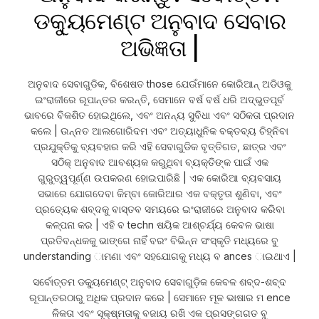
ଡକ୍ୟୁମେଣ୍ଟ ଅନୁବାଦ ସେବାର
ଅଭିଜ୍ଞତା |
ଅନୁବାଦ ସେବାଗୁଡିକ, ବିଶେଷତ those ଯେଉଁମାନେ କୋରିଆନ୍ ଅଡିଓକୁ
ଇଂରାଜୀରେ ରୂପାନ୍ତର କରନ୍ତି, ସେମାନେ ବର୍ଷ ବର୍ଷ ଧରି ଅଦ୍ଭୁତପୂର୍ବ
ଭାବରେ ବିକଶିତ ହୋଇଥିଲେ, ଏବଂ ଅନନ୍ୟ ସୁବିଧା ଏବଂ ସଠିକତା ପ୍ରଦାନ
କଲେ | ଉନ୍ନତ ଆଲଗୋରିଦମ ଏବଂ ଅତ୍ୟାଧୁନିକ ବକ୍ତବ୍ୟ ଚିହ୍ନିବା
ପ୍ରଯୁକ୍ତିକୁ ବ୍ୟବହାର କରି ଏହି ସେବାଗୁଡିକ ବୃତ୍ତିଗତ, ଛାତ୍ର ଏବଂ
ସଠିକ୍ ଅନୁବାଦ ଆବଶ୍ୟକ କରୁଥିବା ବ୍ୟକ୍ତିଙ୍କ ପାଇଁ ଏକ
ଗୁରୁତ୍ୱପୂର୍ଣ୍ଣ ଉପକରଣ ହୋଇପାରିଛି | ଏକ କୋରିଆ ବ୍ୟବସାୟ
ସଭାରେ ଯୋଗଦେବା କିମ୍ବା କୋରିଆର ଏକ ବକ୍ତୃତା ଶୁଣିବା, ଏବଂ
ପ୍ରତ୍ୟେକ ଶବ୍ଦକୁ ବାସ୍ତବ ସମୟରେ ଇଂରାଜୀରେ ଅନୁବାଦ କରିବା
କଳ୍ପନା କର | ଏହି ବ techn ଷୟିକ ଆଶ୍ଚର୍ଯ୍ୟ କେବଳ ଭାଷା
ପ୍ରତିବନ୍ଧକକୁ ଭାଙ୍ଗେ ନାହିଁ ବରଂ ବିଭିନ୍ନ ସଂସ୍କୃତି ମଧ୍ୟରେ ବୁ
understanding ାମଣା ଏବଂ ସହଯୋଗକୁ ମଧ୍ୟ ବ ances ାଇଥାଏ |
ସର୍ବୋତ୍ତମ ଡକ୍ୟୁମେଣ୍ଟ୍ ଅନୁବାଦ ସେବାଗୁଡ଼ିକ କେବଳ ଶବ୍ଦ-ଶବ୍ଦ
ରୂପାନ୍ତରଠାରୁ ଅଧିକ ପ୍ରଦାନ କରେ | ସେମାନେ ମୂଳ ଭାଷାର ମ ence
ଳିକତା ଏବଂ ସୂକ୍ଷ୍ମତାକୁ ବଜାୟ ରଖି ଏକ ପ୍ରସଙ୍ଗଗତ ବୁ