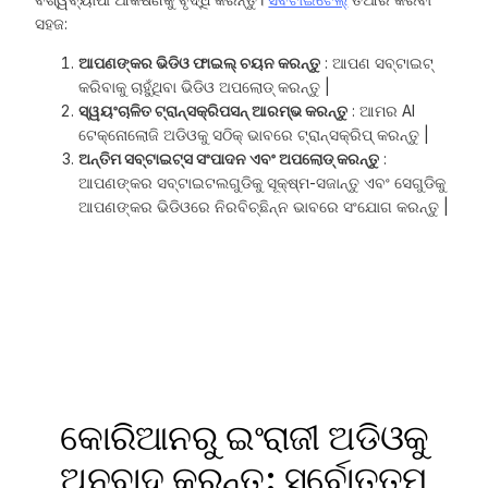
ସହଜ:
ଆପଣଙ୍କର ଭିଡିଓ ଫାଇଲ୍ ଚୟନ କରନ୍ତୁ
: ଆପଣ ସବ୍ଟାଇଟ୍
କରିବାକୁ ଚାହୁଁଥିବା ଭିଡିଓ ଅପଲୋଡ୍ କରନ୍ତୁ |
ସ୍ୱୟଂଚାଳିତ ଟ୍ରାନ୍ସକ୍ରିପସନ୍ ଆରମ୍ଭ କରନ୍ତୁ
: ଆମର AI
ଟେକ୍ନୋଲୋଜି ଅଡିଓକୁ ସଠିକ୍ ଭାବରେ ଟ୍ରାନ୍ସକ୍ରିପ୍ କରନ୍ତୁ |
ଅନ୍ତିମ ସବ୍ଟାଇଟ୍ସ ସଂପାଦନ ଏବଂ ଅପଲୋଡ୍ କରନ୍ତୁ
:
ଆପଣଙ୍କର ସବ୍ଟାଇଟଲଗୁଡିକୁ ସୂକ୍ଷ୍ମ-ସଜାନ୍ତୁ ଏବଂ ସେଗୁଡିକୁ
ଆପଣଙ୍କର ଭିଡିଓରେ ନିରବିଚ୍ଛିନ୍ନ ଭାବରେ ସଂଯୋଗ କରନ୍ତୁ |
କୋରିଆନରୁ ଇଂରାଜୀ ଅଡିଓକୁ
ଅନୁବାଦ କରନ୍ତୁ: ସର୍ବୋତ୍ତମ