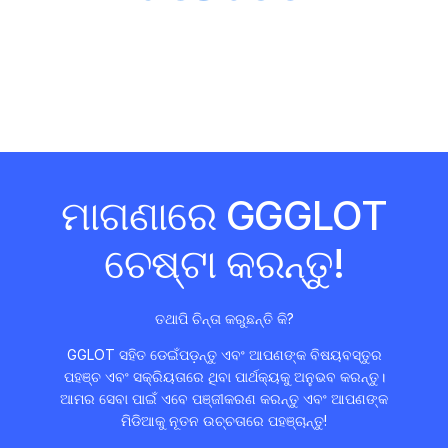
ମାଗଣାରେ GGGLOT
ଚେଷ୍ଟା କରନ୍ତୁ!
ତଥାପି ଚିନ୍ତା କରୁଛନ୍ତି କି?
GGLOT ସହିତ ଡେଇଁପଡ଼ନ୍ତୁ ଏବଂ ଆପଣଙ୍କ ବିଷୟବସ୍ତୁର
ପହଞ୍ଚ ଏବଂ ସକ୍ରିୟତାରେ ଥିବା ପାର୍ଥକ୍ୟକୁ ଅନୁଭବ କରନ୍ତୁ।
ଆମର ସେବା ପାଇଁ ଏବେ ପଞ୍ଜୀକରଣ କରନ୍ତୁ ଏବଂ ଆପଣଙ୍କ
ମିଡିଆକୁ ନୂତନ ଉଚ୍ଚତାରେ ପହଞ୍ଚାନ୍ତୁ!