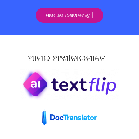
ମାଗଣାରେ ଚେଷ୍ଟା କରନ୍ତୁ |
ଆମର ଅଂଶୀଦାରମାନେ |