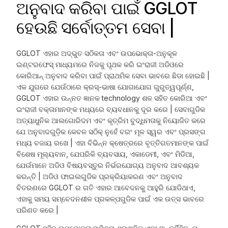
ଅନୁବାଦ କରିବା ପାଇଁ GGLOT
ହେଉଛି ସର୍ବୋତ୍ତମ ସେବା |
GGLOT ଏହାର ଅଦ୍ଭୁତ ସଠିକତା ଏବଂ ଉପଭୋକ୍ତା-ଅନୁକୂଳ
ଇଣ୍ଟରଫେସ୍ ମାଧ୍ୟମରେ ନିଜକୁ ପୃଥକ କରି ଇଂରାଜୀ ଅଡିଓରେ
କୋରିଆନ୍ ଅନୁବାଦ କରିବା ପାଇଁ ପ୍ରାଥମିକ ସେବା ଭାବରେ ଛିଡା ହୋଇଛି |
ଏକ ଯୁଗରେ ଯେଉଁଠାରେ କ୍ରସ୍-ଭାଷା ଯୋଗାଯୋଗ ଗୁରୁତ୍ୱପୂର୍ଣ୍ଣ,
GGLOT ଏହାର ଉନ୍ନତ ଜ୍ଞାନକ technology ଶଳ ସହିତ କୋରିଆ ଏବଂ
ଇଂରାଜୀ ବକ୍ତାମାନଙ୍କ ମଧ୍ୟରେ ବ୍ୟବଧାନକୁ ଦୂର କରେ | ସେବାଗୁଡିକ
ଅତ୍ୟାଧୁନିକ ଆଲଗୋରିଦମ ଏବଂ କୃତ୍ରିମ ବୁଦ୍ଧିମତାକୁ ନିୟୋଜିତ କରେ
ଯେ ଅନୁବାଦଗୁଡ଼ିକ କେବଳ ସଠିକ୍ ନୁହେଁ ବରଂ ମୂଳ ସ୍ୱର ଏବଂ ପ୍ରସଙ୍ଗ
ମଧ୍ୟ ବଜାୟ ରଖେ | ଏହା ବିଭିନ୍ନ କ୍ଷେତ୍ରରେ ବୃତ୍ତିଗତମାନଙ୍କ ପାଇଁ
ବିଶେଷ ମୂଲ୍ୟବାନ, ଯେପରିକି ବ୍ୟବସାୟ, ଏକାଡେମୀ, ଏବଂ ମିଡିଆ,
ଯେଉଁମାନେ ଅଡିଓ ବିଷୟବସ୍ତୁର ନିର୍ଭରଯୋଗ୍ୟ ଅନୁବାଦ ଆବଶ୍ୟକ
କରନ୍ତି | ଅଡିଓ ଫାଇଲଗୁଡିକ ପ୍ରକ୍ରିୟାକରଣ ଏବଂ ଅନୁବାଦ
ବିତରଣରେ GGLOT ର ଗତି ଏହାର ଆବେଦନକୁ ଆହୁରି ଯୋଡିଥାଏ,
ଏହାକୁ ସମୟ ସମ୍ବେଦନଶୀଳ ପ୍ରକଳ୍ପଗୁଡିକ ପାଇଁ ଏକ ଉତ୍ସ ଭାବରେ
ପରିଣତ କରେ |