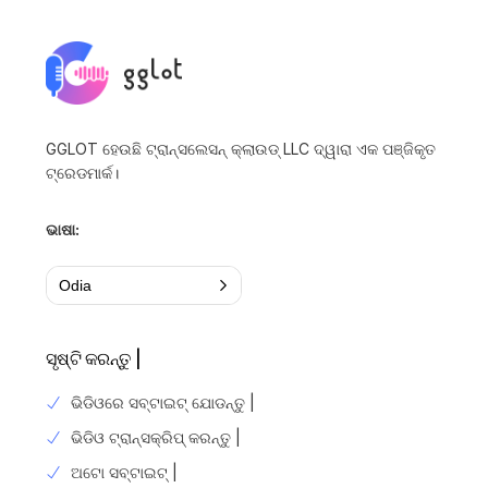
GGLOT ହେଉଛି ଟ୍ରାନ୍ସଲେସନ୍ କ୍ଲାଉଡ୍ LLC ଦ୍ୱାରା ଏକ ପଞ୍ଜିକୃତ
ଟ୍ରେଡମାର୍କ।
ଭାଷା:
Odia
ସୃଷ୍ଟି କରନ୍ତୁ |
ଭିଡିଓରେ ସବ୍ଟାଇଟ୍ ଯୋଡନ୍ତୁ |
ଭିଡିଓ ଟ୍ରାନ୍ସକ୍ରିପ୍ କରନ୍ତୁ |
ଅଟୋ ସବ୍ଟାଇଟ୍ |