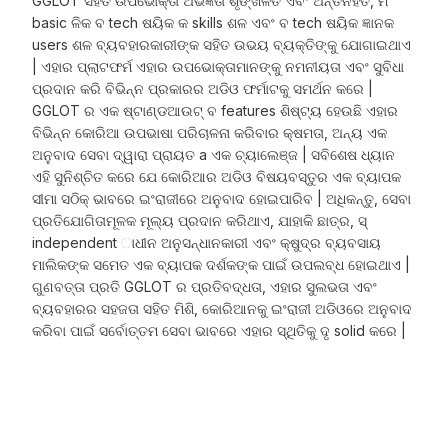
GGLOT ସହିତ ଉପଭୋକ୍ତା ଅଭିଜ୍ଞତା ଶୃଙ୍ଖଳିତ ଏବଂ ଅନ୍ତର୍ନିହିତ, ମ
basic ଳିକ ବ tech ଷୟିକ କ skills ଶଳ ଏବଂ ବ tech ଷୟିକ ଜ୍ଞାନକ
users ଶଳ ବ୍ୟବହାରକାରୀଙ୍କ ସହିତ ଉଭୟ ବ୍ୟକ୍ତିଙ୍କୁ ଯୋଗାଇଥାଏ
| ଏହାର ପ୍ଲାଟଫର୍ମ ଏହାର ଉପଭୋକ୍ତାମାନଙ୍କୁ ନମନୀୟତା ଏବଂ ସୁବିଧା
ପ୍ରଦାନ କରି ବିଭିନ୍ନ ପ୍ରକାରର ଅଡିଓ ଫର୍ମାଟକୁ ସମର୍ଥନ କରେ |
GGLOT ର ଏକ ଷ୍ଟାଣ୍ଡଆଉଟ୍ ବ features ଶିଷ୍ଟ୍ୟ ହେଉଛି ଏହାର
ବିଭିନ୍ନ କୋରିଆ ଉପଭାଷା ପରିଚାଳନା କରିବାର କ୍ଷମତା, ଅନ୍ୟ ଏକ
ଅନୁବାଦ ସେବା ଦ୍ୱାରା ପ୍ରାୟତ a ଏକ ଚ୍ୟାଲେଞ୍ଜ | ସବିଶେଷ ଧ୍ୟାନ
ଏହି ସୁନିଶ୍ଚିତ କରେ ଯେ କୋରିଆର ଅଡିଓ ବିଷୟବସ୍ତୁର ଏକ ବ୍ୟାପକ
ସୀମା ସଠିକ୍ ଭାବରେ ଇଂରାଜୀରେ ଅନୁବାଦ ହୋଇପାରିବ | ଅଧିକନ୍ତୁ, ସେବା
ପ୍ରତିଯୋଗିତାମୂଳକ ମୂଲ୍ୟ ପ୍ରଦାନ କରିଥାଏ, ଯାହାକି ଛାତ୍ର, ସ୍
independent ାଧୀନ ଅନୁସନ୍ଧାନକାରୀ ଏବଂ କ୍ଷୁଦ୍ର ବ୍ୟବସାୟ
ମାଲିକଙ୍କ ସମେତ ଏକ ବ୍ୟାପକ ଦର୍ଶକଙ୍କ ପାଇଁ ଉପଲବ୍ଧ ହୋଇଥାଏ |
ଗୁଣବତ୍ତା ପ୍ରତି GGLOT ର ପ୍ରତିବଦ୍ଧତା, ଏହାର ସୁଲଭତା ଏବଂ
ବ୍ୟବହାରର ସହଜତା ସହିତ ମିଶି, କୋରିଆନକୁ ଇଂରାଜୀ ଅଡିଓରେ ଅନୁବାଦ
କରିବା ପାଇଁ ସର୍ବୋତ୍ତମ ସେବା ଭାବରେ ଏହାର ସ୍ଥିତିକୁ ଦୃ solid କରେ |