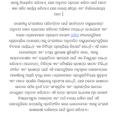
ଶଳକୁ ନିୟୋଜିତ କରିଥାଏ, ଯାହା ଅନୁବାଦ ପ୍ରଦାନ କରିବା ପାଇଁ ମାନବ
ଜ୍ଞାନ ସହିତ କାର୍ଯ୍ୟ କରିଥାଏ ଯାହା ଉଭୟ ଶୀଘ୍ର ଏବଂ ନିର୍ଭରଯୋଗ୍ୟ
ଅଟେ |
ଜାପାନୀରୁ ଇଂରାଜୀରେ ପରିବର୍ତ୍ତନ ପାଇଁ ସର୍ବୋତ୍ତମ ଡକ୍ୟୁମେଣ୍ଟ
ଅନୁବାଦ ସେବା ବ୍ୟବହାର କରିବାର ଅଭିଜ୍ଞତା ଅତ୍ୟନ୍ତ ଉପଯୋଗୀ ଏବଂ
ଦକ୍ଷ। ଗ୍ରାହକମାନେ ପ୍ରାୟତଃ ଜାପାନୀ
ଅଡିଓ
ଫାଇଲଗୁଡ଼ିକର
ପ୍ରାରମ୍ଭିକ ଅପଲୋଡ୍ ଠାରୁ ଇଂରାଜୀରେ ଅନୁବାଦିତ ଡକ୍ୟୁମେଣ୍ଟଗୁଡ଼ିକର
ବିତରଣ ପର୍ଯ୍ୟନ୍ତ ଏକ ନିର୍ବିଘ୍ନ ପ୍ରକ୍ରିୟା ରିପୋର୍ଟ କରନ୍ତି। ଏହି ସେବା
ଗୋପନୀୟତା ଏବଂ ତଥ୍ୟ ସୁରକ୍ଷା ସୁନିଶ୍ଚିତ କରେ, ଏହାକୁ
ସମ୍ବେଦନଶୀଳ ଏବଂ ବ୍ୟକ୍ତିଗତ ସାମଗ୍ରୀ ପାଇଁ ଏକ ବିଶ୍ୱସ୍ତ ପସନ୍ଦ
କରିଥାଏ। ଆଇନଗତ, ଚିକିତ୍ସା ଏବଂ ବୈଷୟିକ କ୍ଷେତ୍ର ସମେତ ବିଭିନ୍ନ
ଫର୍ମାଟ ଏବଂ କ୍ଷେତ୍ର ପାଇଁ ଏହି ସେବାଗୁଡ଼ିକର ଅନୁକୂଳନ ସେମାନଙ୍କର
ଆକର୍ଷଣକୁ ଆହୁରି ବୃଦ୍ଧି କରେ। ଗ୍ରାହକମାନେ ପ୍ରଯୁକ୍ତିବିଦ୍ୟା ସୁଦୃଢ଼ତା
ଏବଂ ମାନବ ସ୍ପର୍ଶର ମିଶ୍ରଣକୁ ପ୍ରଶଂସା କରନ୍ତି, ଯାହା କେବଳ ଭାଷାଗତ
ଭାବରେ ସଠିକ ନୁହେଁ ବରଂ ସାଂସ୍କୃତିକ ଏବଂ ପ୍ରାସଙ୍ଗିକ ଭାବରେ
ଉପଯୁକ୍ତ ଅନୁବାଦ କରିଥାଏ। ଏହି ଉଚ୍ଚ ସ୍ତରର ସନ୍ତୋଷ ମୂଳ ଜାପାନୀ
ବିଷୟବସ୍ତୁର ଅଖଣ୍ଡତା ଏବଂ ଅର୍ଥ ବଜାୟ ରଖିବା ପାଇଁ ଏହି
ସେବାଗୁଡ଼ିକର ଉତ୍ସର୍ଗକୁ ପ୍ରତିଫଳିତ କରେ ଯେତେବେଳେ ଏହାକୁ ଇଂରାଜୀ
ଭାଷାଭାଷୀ ଦର୍ଶକଙ୍କ ପାଇଁ ସୁଗମ କରିଥାଏ।