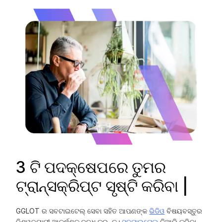
3 ଟି ପଦକ୍ଷେପରେ ତୁମର
ଟ୍ରାନ୍ସକ୍ରିପ୍ଟ ସୃଷ୍ଟି କରିବା |
GGLOT ର ସବଟାଇଟେଲ୍ ସେବା ସହିତ ଆପଣଙ୍କ
ଭିଡିଓ
ବିଷୟବସ୍ତୁର
ବିଶ୍ୱବ୍ୟାପୀ ଆକର୍ଷଣକୁ ବୃଦ୍ଧି କରନ୍ତୁ।
ସବଟାଇଟେଲ୍
ତିଆରି କରିବା