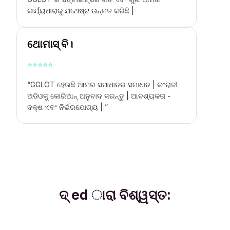
କାର୍ଯ୍ୟଧାରାକୁ ଯଥେଷ୍ଟ ଉନ୍ନତ କରିଛି |
ଥୋମାସ୍ ବି।
⭐
⭐
⭐
⭐
⭐
“GGLOT ହେଉଛି ଆମର ସମାଧାନର ସମାଧାନ |
ଇଂରାଜୀ
ଅଡିଓକୁ କୋରିଆନ୍ ଅନୁବାଦ କରନ୍ତୁ |
ଆବଶ୍ୟକତା -
ଦକ୍ଷ ଏବଂ ନିର୍ଭରଯୋଗ୍ୟ | ”
ଦ୍ ed ାରା ବିଶ୍ୱସ୍ତ: