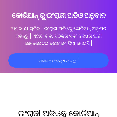
କୋରିଆନ୍ ରୁ ଇଂରାଜୀ ଅଡିଓ ଅନୁବାଦ
ଆମର AI ଚାଳିତ |
ଇଂରାଜୀ ଅଡିଓକୁ କୋରିଆନ୍ ଅନୁବାଦ
କରନ୍ତୁ |
ଏହାର ଗତି, ସଠିକତା ଏବଂ ଦକ୍ଷତା ପାଇଁ
ଜେନେରେଟର ବଜାରରେ ଛିଡା ହୋଇଛି |
ମାଗଣାରେ ଚେଷ୍ଟା କରନ୍ତୁ |
ଇଂରାଜୀ ଅଡିଓକୁ କୋରିଆନ୍