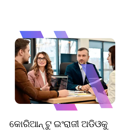
କୋରିଆନ୍ ଟୁ ଇଂରାଜୀ ଅଡିଓକୁ