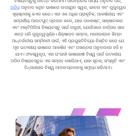
ବିଷୟବସ୍ତୁକୁ ଜୀବନ୍ତ କରିଥାଏ। ପାରମ୍ପରିକ ପାଠ୍ୟ ଅନୁବାଦ ପରି,
ଅଡିଓ
ଅନୁବାଦ କଥିତ ଭାଷାରେ ଉପସ୍ଥିତ ସ୍ୱର, ଭାବନା ଏବଂ ଗୁରୁତ୍ୱର
ସୂକ୍ଷ୍ମତାକୁ କଏଦ କରେ। ଏହା ଏକ ଅଧିକ ପ୍ରାକୃତିକ, ଆକର୍ଷଣୀୟ ଏବଂ
ସମ୍ପର୍କୀୟ ଆଉଟପୁଟ୍ ପ୍ରଦାନ କରେ, ଯାହା ପଡକାଷ୍ଟ, ସାକ୍ଷାତକାର
ଏବଂ ମଲ୍ଟିମିଡିଆ ବିଷୟବସ୍ତୁ ପାଇଁ ଜରୁରୀ, ଯେଉଁଠାରେ ବାର୍ତ୍ତାର ସାର
ଶବ୍ଦ ପରି ଗୁରୁତ୍ୱପୂର୍ଣ୍ଣ। ଶିକ୍ଷାଗତ ସମ୍ବଳ, ମନୋରଞ୍ଜନ କିମ୍ବା
ଆନ୍ତର୍ଜାତୀୟ ସମ୍ମିଳନୀ ପାଇଁ, ଏହି ପ୍ରଯୁକ୍ତିବିଦ୍ୟା ନିଶ୍ଚିତ କରେ ଯେ
ମୂଳ ଇଟାଲୀୟ ଭାଷଣର ଆକର୍ଷଣ ଏବଂ ଅଖଣ୍ଡତା ଅନୁବାଦରେ ହଜି ନ
ଯାଏ। ଫଳସ୍ୱରୂପ, ଏହା ଇଂରାଜୀ ଭାଷାଭାଷୀ ବିଶ୍ୱ ପାଇଁ ଇଟାଲୀୟ
ଅଡିଓ ବିଷୟବସ୍ତୁର ଏକ ସମ୍ପଦ ଖୋଲିଥାଏ, ଯାହା ସୂଚନା, ସଂସ୍କୃତି ଏବଂ
ଚିନ୍ତାଧାରାର ବିଶ୍ୱ ଆଦାନପ୍ରଦାନକୁ ସମୃଦ୍ଧ କରିଥାଏ।