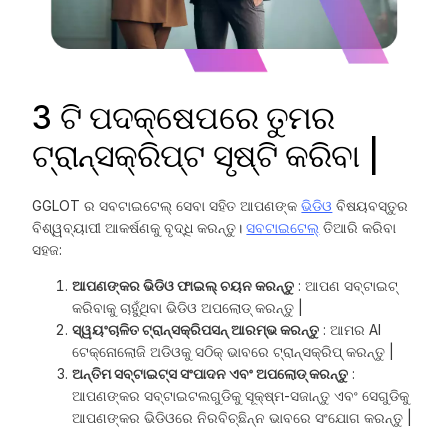
3 ଟି ପଦକ୍ଷେପରେ ତୁମର
ଟ୍ରାନ୍ସକ୍ରିପ୍ଟ ସୃଷ୍ଟି କରିବା |
GGLOT ର ସବଟାଇଟେଲ୍ ସେବା ସହିତ ଆପଣଙ୍କ
ଭିଡିଓ
ବିଷୟବସ୍ତୁର
ବିଶ୍ୱବ୍ୟାପୀ ଆକର୍ଷଣକୁ ବୃଦ୍ଧି କରନ୍ତୁ।
ସବଟାଇଟେଲ୍
ତିଆରି କରିବା
ସହଜ:
ଆପଣଙ୍କର ଭିଡିଓ ଫାଇଲ୍ ଚୟନ କରନ୍ତୁ
: ଆପଣ ସବ୍ଟାଇଟ୍
କରିବାକୁ ଚାହୁଁଥିବା ଭିଡିଓ ଅପଲୋଡ୍ କରନ୍ତୁ |
ସ୍ୱୟଂଚାଳିତ ଟ୍ରାନ୍ସକ୍ରିପସନ୍ ଆରମ୍ଭ କରନ୍ତୁ
: ଆମର AI
ଟେକ୍ନୋଲୋଜି ଅଡିଓକୁ ସଠିକ୍ ଭାବରେ ଟ୍ରାନ୍ସକ୍ରିପ୍ କରନ୍ତୁ |
ଅନ୍ତିମ ସବ୍ଟାଇଟ୍ସ ସଂପାଦନ ଏବଂ ଅପଲୋଡ୍ କରନ୍ତୁ
:
ଆପଣଙ୍କର ସବ୍ଟାଇଟଲଗୁଡିକୁ ସୂକ୍ଷ୍ମ-ସଜାନ୍ତୁ ଏବଂ ସେଗୁଡିକୁ
ଆପଣଙ୍କର ଭିଡିଓରେ ନିରବିଚ୍ଛିନ୍ନ ଭାବରେ ସଂଯୋଗ କରନ୍ତୁ |