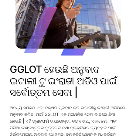
GGLOT ହେଉଛି ଅନୁବାଦ
ଇଟାଲୀ ଟୁ ଇଂରାଜୀ ଅଡିଓ ପାଇଁ
ସର୍ବୋତ୍ତମ ସେବା |
ଅନନ୍ୟ ସଠିକତା ଏବଂ ଦକ୍ଷତା ପ୍ରଦାନ କରି ଇଟାଲୀକୁ ଇଂରାଜୀ ଅଡିଓରେ
ଅନୁବାଦ କରିବା ପାଇଁ GGLOT ଏକ ପ୍ରାଥମିକ ସେବା ଭାବରେ ଛିଡା
ହୋଇଛି | ଏହି ପ୍ଲାଟଫର୍ମ ଉପଭୋକ୍ତା, ବ୍ୟବସାୟ, ଏକାଡେମୀ, ଏବଂ
ମିଡିଆ ଇଣ୍ଡଷ୍ଟ୍ରିର ବୃତ୍ତିଗତ ତଥା ବ୍ୟକ୍ତିଗତ ବ୍ୟବହାର ପାଇଁ
ନିର୍ଭରଯୋଗ୍ୟ ଅନୁବାଦ ଖୋଜୁଥିବା ବ୍ୟକ୍ତିବିଶେଷଙ୍କୁ ଅନ୍ତର୍ଭୁକ୍ତ