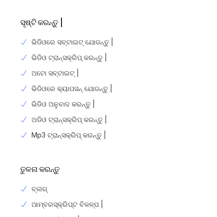
ସୃଷ୍ଟି କରନ୍ତୁ |
ଭିଡିଓରେ ସବ୍ଟାଇଟ୍ ଯୋଡନ୍ତୁ |
ଭିଡିଓ ଟ୍ରାନ୍ସକ୍ରିପ୍ କରନ୍ତୁ |
ଅଟୋ ସବ୍ଟାଇଟ୍ |
ଭିଡିଓରେ କ୍ୟାପସନ୍ ଯୋଡନ୍ତୁ |
ଭିଡିଓ ଅନୁବାଦ କରନ୍ତୁ |
ଅଡିଓ ଟ୍ରାନ୍ସକ୍ରିପ୍ କରନ୍ତୁ |
Mp3 ଟ୍ରାନ୍ସକ୍ରିପ୍ କରନ୍ତୁ |
ତୁଳନା କରନ୍ତୁ
ବ୍ଲଗ୍
ଆମ୍ବରସ୍କ୍ରିପ୍ଟ ବିକଳ୍ପ |