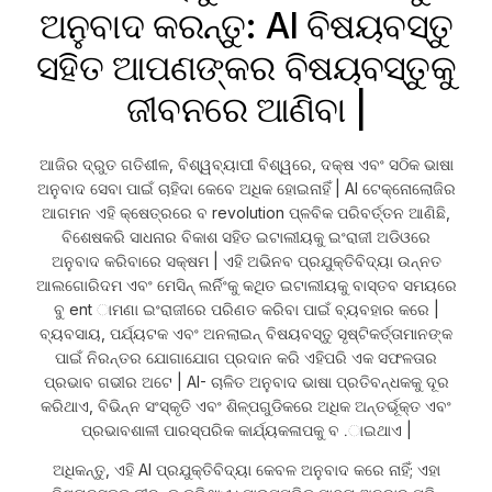
ଅନୁବାଦ କରନ୍ତୁ: AI ବିଷୟବସ୍ତୁ
ସହିତ ଆପଣଙ୍କର ବିଷୟବସ୍ତୁକୁ
ଜୀବନରେ ଆଣିବା |
ଆଜିର ଦ୍ରୁତ ଗତିଶୀଳ, ବିଶ୍ୱବ୍ୟାପୀ ବିଶ୍ୱରେ, ଦକ୍ଷ ଏବଂ ସଠିକ ଭାଷା
ଅନୁବାଦ ସେବା ପାଇଁ ଚାହିଦା କେବେ ଅଧିକ ହୋଇନାହିଁ | AI ଟେକ୍ନୋଲୋଜିର
ଆଗମନ ଏହି କ୍ଷେତ୍ରରେ ବ revolution ପ୍ଳବିକ ପରିବର୍ତ୍ତନ ଆଣିଛି,
ବିଶେଷକରି ସାଧନାର ବିକାଶ ସହିତ ଇଟାଲୀୟକୁ ଇଂରାଜୀ ଅଡିଓରେ
ଅନୁବାଦ କରିବାରେ ସକ୍ଷମ | ଏହି ଅଭିନବ ପ୍ରଯୁକ୍ତିବିଦ୍ୟା ଉନ୍ନତ
ଆଲଗୋରିଦମ ଏବଂ ମେସିନ୍ ଲର୍ନିଂକୁ କଥିତ ଇଟାଲୀୟକୁ ବାସ୍ତବ ସମୟରେ
ବୁ ent ାମଣା ଇଂରାଜୀରେ ପରିଣତ କରିବା ପାଇଁ ବ୍ୟବହାର କରେ |
ବ୍ୟବସାୟ, ପର୍ଯ୍ୟଟକ ଏବଂ ଅନଲାଇନ୍ ବିଷୟବସ୍ତୁ ସୃଷ୍ଟିକର୍ତ୍ତାମାନଙ୍କ
ପାଇଁ ନିରନ୍ତର ଯୋଗାଯୋଗ ପ୍ରଦାନ କରି ଏହିପରି ଏକ ସଫଳତାର
ପ୍ରଭାବ ଗଭୀର ଅଟେ | AI- ଚାଳିତ ଅନୁବାଦ ଭାଷା ପ୍ରତିବନ୍ଧକକୁ ଦୂର
କରିଥାଏ, ବିଭିନ୍ନ ସଂସ୍କୃତି ଏବଂ ଶିଳ୍ପଗୁଡିକରେ ଅଧିକ ଅନ୍ତର୍ଭୂକ୍ତ ଏବଂ
ପ୍ରଭାବଶାଳୀ ପାରସ୍ପରିକ କାର୍ଯ୍ୟକଳାପକୁ ବ .ାଇଥାଏ |
ଅଧିକନ୍ତୁ, ଏହି AI ପ୍ରଯୁକ୍ତିବିଦ୍ୟା କେବଳ ଅନୁବାଦ କରେ ନାହିଁ; ଏହା