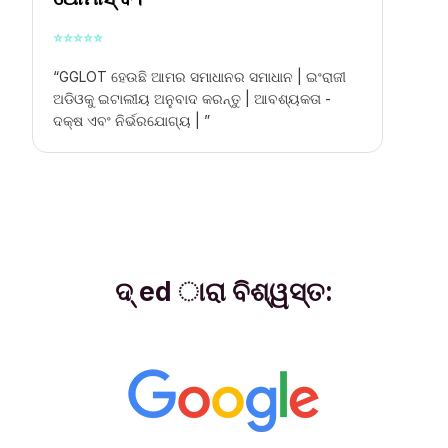
⭐
⭐
⭐
⭐
⭐
“GGLOT ହେଉଛି ଆମର ସମାଧାନର ସମାଧାନ |
ଇଂରାଜୀ
ଅଡିଓକୁ ଇଟାଲୀୟ ଅନୁବାଦ କରନ୍ତୁ |
ଆବଶ୍ୟକତା -
ଦକ୍ଷ ଏବଂ ନିର୍ଭରଯୋଗ୍ୟ | ”
ଦ୍ ed ାରା ବିଶ୍ୱସ୍ତ: