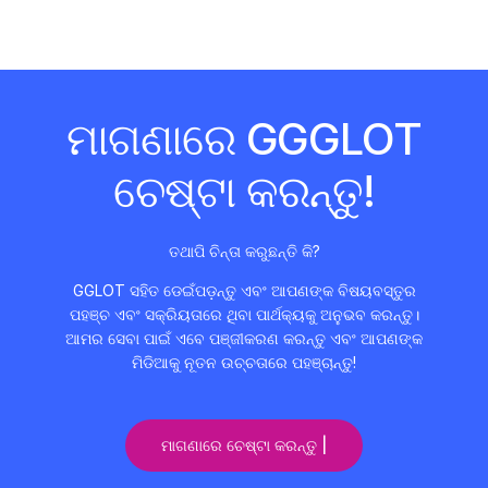
ମାଗଣାରେ GGGLOT
ଚେଷ୍ଟା କରନ୍ତୁ!
ତଥାପି ଚିନ୍ତା କରୁଛନ୍ତି କି?
GGLOT ସହିତ ଡେଇଁପଡ଼ନ୍ତୁ ଏବଂ ଆପଣଙ୍କ ବିଷୟବସ୍ତୁର
ପହଞ୍ଚ ଏବଂ ସକ୍ରିୟତାରେ ଥିବା ପାର୍ଥକ୍ୟକୁ ଅନୁଭବ କରନ୍ତୁ।
ଆମର ସେବା ପାଇଁ ଏବେ ପଞ୍ଜୀକରଣ କରନ୍ତୁ ଏବଂ ଆପଣଙ୍କ
ମିଡିଆକୁ ନୂତନ ଉଚ୍ଚତାରେ ପହଞ୍ଚାନ୍ତୁ!
ମାଗଣାରେ ଚେଷ୍ଟା କରନ୍ତୁ |