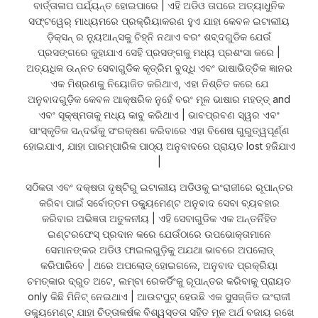
ବାର୍ତ୍ତାଳାପ ପର୍ଯ୍ୟନ୍ତ ହୋଇପାରେ | ଏହି ଅଡିଓ ତାପରେ ଅତ୍ୟାଧୁନିକ
ସଫ୍ଟୱେର୍ ମାଧ୍ୟମରେ ପ୍ରକ୍ରିୟାକରଣ ହୁଏ ଯାହା କେବଳ ଇଟାଲୀୟ
ଡ଼ିକ୍ସନ୍ ର ନ୍ୟୁଆନ୍ସକୁ ଚିହ୍ନି ନଥାଏ ବରଂ ଶବ୍ଦଗୁଡିକ ଯେଉଁ
ପ୍ରସଙ୍ଗରେ କୁହାଯାଏ ସେହି ପ୍ରସଙ୍ଗକୁ ମଧ୍ୟ ପ୍ରଶଂସା କରେ |
ଅତ୍ୟଧିକ ଉନ୍ନତ ସେବାଗୁଡିକ କୃତ୍ରିମ ବୁଦ୍ଧି ଏବଂ ଭାଷାଭିତ୍ତିକ ଜ୍ଞାନର
ଏକ ମିଶ୍ରଣକୁ ନିୟୋଜିତ କରିଥାଏ, ଏହା ନିଶ୍ଚିତ କରେ ଯେ
ଅନୁବାଦଗୁଡ଼ିକ କେବଳ ଆକ୍ଷରିକ ନୁହେଁ ବରଂ ମୂଳ ଭାଷାର ମହତ୍ତ୍ and
ଏବଂ ସୂକ୍ଷ୍ମତାକୁ ମଧ୍ୟ କାବୁ କରିଥାଏ | ଭାବପ୍ରବଣ ସ୍ୱର ଏବଂ
ସାଂସ୍କୃତିକ ସନ୍ଦର୍ଭକୁ ସଂରକ୍ଷଣ କରିବାରେ ଏହା ବିଶେଷ ଗୁରୁତ୍ୱପୂର୍ଣ୍ଣ
ହୋଇଯାଏ, ଯାହା ପାରମ୍ପାରିକ ପାଠ୍ୟ ଅନୁବାଦରେ ପ୍ରାୟତ lost ହଜିଯାଏ
|
ସଠିକତା ଏବଂ ଦକ୍ଷତା ଦୃଷ୍ଟିରୁ ଇଟାଲୀୟ ଅଡିଓକୁ ଇଂରାଜୀରେ ରୂପାନ୍ତର
କରିବା ପାଇଁ ସର୍ବୋତ୍ତମ ଡକ୍ୟୁମେଣ୍ଟ ଅନୁବାଦ ସେବା ବ୍ୟବହାର
କରିବାର ଅଭିଜ୍ଞତା ଅତୁଳନୀୟ | ଏହି ସେବାଗୁଡିକ ଏକ ଅନ୍ତର୍ନିହିତ
ଇଣ୍ଟରଫେସ୍ ପ୍ରଦାନ କରେ ଯେଉଁଠାରେ ଉପଭୋକ୍ତାମାନେ
ସେମାନଙ୍କର ଅଡିଓ ଫାଇଲଗୁଡ଼ିକୁ ଅଯଥା ଭାବରେ ଅପଲୋଡ୍
କରିପାରିବେ | ଥରେ ଅପଲୋଡ୍ ହୋଇଗଲେ, ଅନୁବାଦ ପ୍ରକ୍ରିୟା
ଚମତ୍କାର ଦ୍ରୁତ ଅଟେ, ଲମ୍ବା ରେକର୍ଡିଂକୁ ରୂପାନ୍ତର କରିବାକୁ ପ୍ରାୟତ
only କିଛି ମିନିଟ୍ ନେଇଥାଏ | ଆଉଟପୁଟ୍ ହେଉଛି ଏକ ସୁସଜ୍ଜିତ ଇଂରାଜୀ
ଡକ୍ୟୁମେଣ୍ଟ୍ ଯାହା ଚିତ୍ତାକର୍ଷକ ବିଶ୍ୱସ୍ତତା ସହିତ ମୂଳ ଅର୍ଥ ବଜାୟ ରଖେ