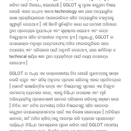
କରିବା ପାଇଁ ଡିଜାଇନ୍ କରାଯାଇଛି | GGLOT କୁ ପୃଥକ କରୁଥିବା ବିଷୟ
ହେଉଛି ଏହାର ଉନ୍ନତ ଜ୍ଞାନକ technology ଶଳ ଯାହା ଅତ୍ୟାଧୁନିକ
ଭାଷା ପ୍ରକ୍ରିୟାକରଣ ଆଲଗୋରିଦମ ସହିତ ଅତ୍ୟାଧୁନିକ ବକ୍ତୃତାକୁ
ସ୍ୱୀକୃତି ଦେଇଥାଏ | ଏହି ସିନର୍ଜି ସୁନିଶ୍ଚିତ କରେ ଯେ ଇଟାଲୀ ଅଡିଓରେ
ଥିବା ପ୍ରତ୍ୟେକ ନ୍ୟୁଆନ୍ସ ଏବଂ ସୂକ୍ଷ୍ମତା ଧରାଯାଏ ଏବଂ ଉଚ୍ଚ
ବିଶ୍ୱସ୍ତତା ସହିତ ଇଂରାଜୀରେ ଅନୁବାଦ ହୁଏ | ଅଧିକନ୍ତୁ, GGLOT ର
ଉପଭୋକ୍ତା-ଅନୁକୂଳ ଇଣ୍ଟରଫେସ୍ ଅଡିଓ ଫାଇଲଗୁଡିକର ସହଜ
ଅପଲୋଡ୍ ଏବଂ ପରିଚାଳନା ପାଇଁ ଅନୁମତି ଦେଇଥାଏ, ଯାହା ସର୍ବନିମ୍ନ ବ
technical ଷୟିକ ଜ୍ଞାନ ଥିବା ବ୍ୟକ୍ତିଙ୍କ ପାଇଁ ମଧ୍ୟ ଉପଲବ୍ଧ
ହୋଇଥାଏ |
GGLOT ର ଅନ୍ୟ ଏକ ଉଲ୍ଲେଖନୀୟ ଦିଗ ହେଉଛି ଗୁଣବତ୍ତାକୁ ସାମ୍ନା
ନକରି ଦ୍ରୁତ ଏବଂ ସଠିକ୍ ଅନୁବାଦ ପ୍ରଦାନ କରିବାକୁ ଏହାର ପ୍ରତିବଦ୍ଧତା
| ସେବାଟି ଭାଷାଭିତ୍ତିକ ଉତ୍ସ ଏବଂ ବିଷୟବସ୍ତୁ ସୂଚନାର ଏକ ବିସ୍ତୃତ
ଡାଟାବେସ୍ ବ୍ୟବହାର କରେ, ଏହାକୁ ବିଭିନ୍ନ ଉପଭାଷା ଏବଂ ମୂର୍ଖ
ଅଭିବ୍ୟକ୍ତିକୁ ପ୍ରଭାବଶାଳୀ ଭାବରେ ପରିଚାଳନା କରିବାକୁ ସକ୍ଷମ କରେ
| ବିବିଧ ଏବଂ ଜଟିଳ ଇଟାଲୀୟ ଅଡିଓ ବିଷୟବସ୍ତୁ ସହିତ କାରବାର
କରୁଥିବା ଉପଭୋକ୍ତାମାନଙ୍କ ପାଇଁ ଏହା ବିଶେଷ ଲାଭଦାୟକ | ଅତିରିକ୍ତ
ଭାବରେ, ସର୍ଟ ଅଡିଓ କ୍ଲିପ୍ ଠାରୁ ଆରମ୍ଭ କରି ବ୍ୟାପକ ପ୍ରୋଜେକ୍ଟ
ପର୍ଯ୍ୟନ୍ତ ବିଭିନ୍ନ ଆବଶ୍ୟକତା ପୂରଣ କରିବା ପାଇଁ GGLOT ମାପନୀୟ