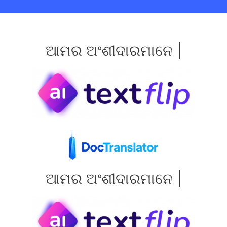
ଆମର ଅଂଶୀଦାରମାନେ |
ଆମର ଅଂଶୀଦାରମାନେ |