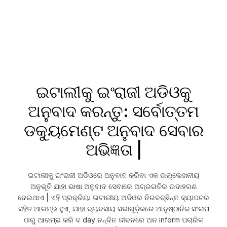
ଇଟାଲୀକୁ ଇଂରାଜୀ ଅଡିଓକୁ
ଅନୁବାଦ କରନ୍ତୁ: ସର୍ବୋତ୍ତମ
ଡକ୍ୟୁମେଣ୍ଟ ଅନୁବାଦ ସେବାର
ଅଭିଜ୍ଞତା |
ଇଟାଲୀକୁ ଇଂରାଜୀ ଅଡିଓରେ ଅନୁବାଦ କରିବା ଏକ ଉଲ୍ଲେଖନୀୟ
ଅନୁଭୂତି ଯାହା ଭାଷା ଅନୁବାଦ ସେବାରେ ଅଗ୍ରଗତିର ଉଦାହରଣ
ଦେଇଥାଏ | ଏହି ପ୍ରକ୍ରିୟା ଇଟାଲୀୟ ଅଡିଓର ନିରବଚ୍ଛିନ୍ନ କ୍ୟାପଚର
ସହିତ ଆରମ୍ଭ ହୁଏ, ଯାହା ବ୍ୟବସାୟ ସଭାଗୁଡ଼ିକରେ ଆନୁଷ୍ଠାନିକ ସଂଳାପ
ଠାରୁ ଆରମ୍ଭ କରି ଦ day ନନ୍ଦିନ ଜୀବନରେ ଅନ inform ପଚାରିକ