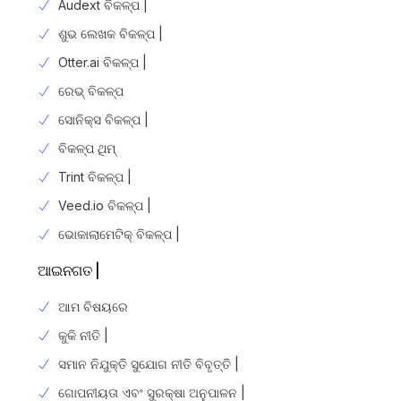
Audext ବିକଳ୍ପ |
ଶୁଭ ଲେଖକ ବିକଳ୍ପ |
Otter.ai ବିକଳ୍ପ |
ରେଭ୍ ବିକଳ୍ପ
ସୋନିକ୍ସ ବିକଳ୍ପ |
ବିକଳ୍ପ ଥିମ୍
Trint ବିକଳ୍ପ |
Veed.io ବିକଳ୍ପ |
ଭୋକାଲାମେଟିକ୍ ବିକଳ୍ପ |
ଆଇନଗତ |
ଆମ ବିଷୟରେ
କୁକି ନୀତି |
ସମାନ ନିଯୁକ୍ତି ସୁଯୋଗ ନୀତି ବିବୃତ୍ତି |
ଗୋପନୀୟତା ଏବଂ ସୁରକ୍ଷା ଅନୁପାଳନ |