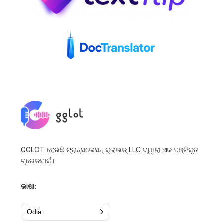
GGLOT ହେଉଛି ଟ୍ରାନ୍ସଲେସନ୍ କ୍ଲାଉଡ୍ LLC ଦ୍ୱାରା ଏକ ପଞ୍ଜିକୃତ
ଟ୍ରେଡମାର୍କ।
ଭାଷା:
Odia