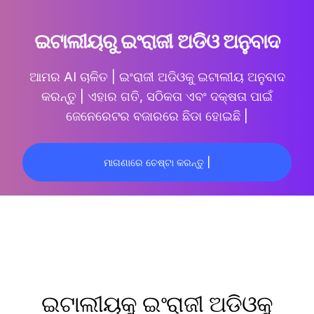
ଇଟାଲୀୟରୁ ଇଂରାଜୀ ଅଡିଓ ଅନୁବାଦ
ଆମର AI ଚାଳିତ |
ଇଂରାଜୀ ଅଡିଓକୁ ଇଟାଲୀୟ ଅନୁବାଦ
କରନ୍ତୁ |
ଏହାର ଗତି, ସଠିକତା ଏବଂ ଦକ୍ଷତା ପାଇଁ
ଜେନେରେଟର ବଜାରରେ ଛିଡା ହୋଇଛି |
ମାଗଣାରେ ଚେଷ୍ଟା କରନ୍ତୁ |
ଇଟାଲୀୟକୁ ଇଂରାଜୀ ଅଡିଓକୁ