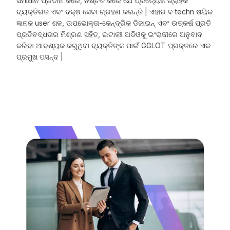
ସମାଧାନ ପ୍ରଦାନ କରେ, ନିଶ୍ଚିତ କରେ ଯେ ପ୍ରତ୍ୟେକ ଗ୍ରାହକ
ବ୍ୟକ୍ତିଗତ ଏବଂ ଦକ୍ଷ ସେବା ଗ୍ରହଣ କରନ୍ତି | ଏହାର ବ techn ଷୟିକ
ଜ୍ଞାନକ user ଶଳ, ଉପଭୋକ୍ତା-କେନ୍ଦ୍ରିକ ଡିଜାଇନ୍ ଏବଂ ଉତ୍କର୍ଷ ପ୍ରତି
ପ୍ରତିବଦ୍ଧତାର ମିଶ୍ରଣ ସହିତ, ଇଟାଲୀ ଅଡିଓକୁ ଇଂରାଜୀରେ ଅନୁବାଦ
କରିବା ଆବଶ୍ୟକ କରୁଥିବା ବ୍ୟକ୍ତିଙ୍କ ପାଇଁ GGLOT ପ୍ରକୃତରେ ଏକ
ପ୍ରମୁଖ ପସନ୍ଦ |