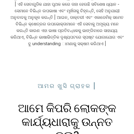
| ଏହି ସେବାଗୁଡିକ ଯାହା ପୃଥକ କରେ ତାହା ହେଉଛି ସବିଶେଷ ଧ୍ୟାନ -
ସେମାନେ ବିଭିନ୍ନ ଉପଭାଷା ଏବଂ ମୂର୍ଖତାକୁ ଚିହ୍ନନ୍ତି, ସେହି ଅନୁଯାୟୀ
ଅନୁବାଦକୁ ଅନୁକୂଳ କରନ୍ତି | ଆଇନ, ଡାକ୍ତରୀ ଏବଂ ଏକାଡେମିକ୍ ସମେତ
ବିଭିନ୍ନ କ୍ଷେତ୍ରର ଉପଭୋକ୍ତାମାନେ ଏହି ସେବାକୁ ଅମୂଲ୍ୟ ମନେ
କରନ୍ତି କାରଣ ଏହା ଭାଷା ପ୍ରତିବନ୍ଧକକୁ ଭାଙ୍ଗିବାରେ ସାହାଯ୍ୟ
କରିଥାଏ, ବିଭିନ୍ନ ଭାଷାଭିତ୍ତିକ ଦୃଶ୍ୟପଟରେ ସ୍ପଷ୍ଟ ଯୋଗାଯୋଗ ଏବଂ
ବୁ understanding ାମଣାକୁ ସକ୍ଷମ କରିଥାଏ |
ଆମର ଖୁସି ଗ୍ରାହକ |
ଆମେ କିପରି ଲୋକଙ୍କ
କାର୍ଯ୍ୟଧାରାକୁ ଉନ୍ନତ