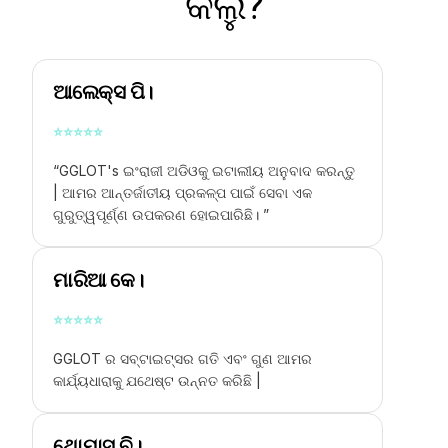
କଲୁ?
ଆଲେକ୍ସ ପି।
⭐
⭐
⭐
⭐
⭐
“GGLOT's
ଇଂରାଜୀ ଅଡିଓକୁ ଇଟାଲୀୟ ଅନୁବାଦ କରନ୍ତୁ
|
ଆମର ଆନ୍ତର୍ଜାତୀୟ ପ୍ରକଳ୍ପ ପାଇଁ ସେବା ଏକ
ଗୁରୁତ୍ୱପୂର୍ଣ୍ଣ ଉପକରଣ ହୋଇପାରିଛି। ”
ମାରିଆ କେ।
⭐
⭐
⭐
⭐
⭐
GGLOT ର ସବ୍ଟାଇଟ୍ସର ଗତି ଏବଂ ଗୁଣ ଆମର
କାର୍ଯ୍ୟଧାରାକୁ ଯଥେଷ୍ଟ ଉନ୍ନତ କରିଛି |
ଥୋମାସ୍ ବି।