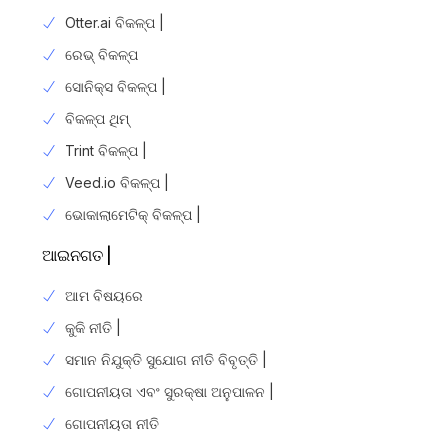
Otter.ai ବିକଳ୍ପ |
ରେଭ୍ ବିକଳ୍ପ
ସୋନିକ୍ସ ବିକଳ୍ପ |
ବିକଳ୍ପ ଥିମ୍
Trint ବିକଳ୍ପ |
Veed.io ବିକଳ୍ପ |
ଭୋକାଲାମେଟିକ୍ ବିକଳ୍ପ |
ଆଇନଗତ |
ଆମ ବିଷୟରେ
କୁକି ନୀତି |
ସମାନ ନିଯୁକ୍ତି ସୁଯୋଗ ନୀତି ବିବୃତ୍ତି |
ଗୋପନୀୟତା ଏବଂ ସୁରକ୍ଷା ଅନୁପାଳନ |
ଗୋପନୀୟତା ନୀତି
Login