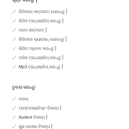
ଭିଡିଓରେ ସବ୍ଟାଇଟ୍ ଯୋଡନ୍ତୁ |
ଭିଡିଓ ଟ୍ରାନ୍ସକ୍ରିପ୍ କରନ୍ତୁ |
ଅଟୋ ସବ୍ଟାଇଟ୍ |
ଭିଡିଓରେ କ୍ୟାପସନ୍ ଯୋଡନ୍ତୁ |
ଭିଡିଓ ଅନୁବାଦ କରନ୍ତୁ |
ଅଡିଓ ଟ୍ରାନ୍ସକ୍ରିପ୍ କରନ୍ତୁ |
Mp3 ଟ୍ରାନ୍ସକ୍ରିପ୍ କରନ୍ତୁ |
ତୁଳନା କରନ୍ତୁ
ବ୍ଲଗ୍
ଆମ୍ବରସ୍କ୍ରିପ୍ଟ ବିକଳ୍ପ |
Audext ବିକଳ୍ପ |
ଶୁଭ ଲେଖକ ବିକଳ୍ପ |