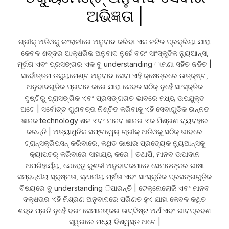
ଅଭିଜ୍ଞତା |
ଗ୍ରୀକ୍ ଅଡିଓକୁ ଇଂରାଜୀରେ ଅନୁବାଦ କରିବା ଏକ ଜଟିଳ ପ୍ରକ୍ରିୟା ଯାହା
କେବଳ ଶବ୍ଦର ଆକ୍ଷରିକ ଅନୁବାଦ ନୁହେଁ ବରଂ ସାଂସ୍କୃତିକ ନ୍ୟୁଆନ୍ସ,
ମୂର୍ଖତା ଏବଂ ପ୍ରସଙ୍ଗର ଏକ ବୁ understanding ାମଣା ସହିତ ଜଡିତ |
ସର୍ବୋତ୍ତମ ଡକ୍ୟୁମେଣ୍ଟ ଅନୁବାଦ ସେବା ଏହି କ୍ଷେତ୍ରରେ ଉତ୍କୃଷ୍ଟ,
ଅନୁବାଦଗୁଡିକ ପ୍ରଦାନ କରେ ଯାହା କେବଳ ସଠିକ୍ ନୁହେଁ ସାଂସ୍କୃତିକ
ଦୃଷ୍ଟିରୁ ପ୍ରାସଙ୍ଗିକ ଏବଂ ପ୍ରସଙ୍ଗଗତ ଭାବରେ ମଧ୍ୟ ଉପଯୁକ୍ତ
ଅଟେ | ସର୍ବୋଚ୍ଚ ଗୁଣବତ୍ତା ନିଶ୍ଚିତ କରିବାକୁ ଏହି ସେବାଗୁଡିକ ଉନ୍ନତ
ଜ୍ଞାନକ technology ଶଳ ଏବଂ ମାନବ ଜ୍ଞାନର ଏକ ମିଶ୍ରଣ ବ୍ୟବହାର
କରନ୍ତି | ଅତ୍ୟାଧୁନିକ ସଫ୍ଟୱେର୍ ଗ୍ରୀକ୍ ଅଡିଓକୁ ସଠିକ୍ ଭାବରେ
ଟ୍ରାନ୍ସକ୍ରିପସନ୍ କରିବାରେ, କଥିତ ଭାଷାର ପ୍ରତ୍ୟେକ ନ୍ୟୁଆନ୍ସକୁ
କ୍ୟାପଚର୍ କରିବାରେ ସାହାଯ୍ୟ କରେ | ତଥାପି, ମାନବ ଉପାଦାନ
ଅପରିହାର୍ଯ୍ୟ, ଯେହେତୁ କୁଶଳୀ ଅନୁବାଦକମାନେ ସେମାନଙ୍କର ଭାଷା
ସମ୍ବନ୍ଧୀୟ ସୂକ୍ଷ୍ମତା, ସ୍ଥାନୀୟ ମୂର୍ଖତା ଏବଂ ସାଂସ୍କୃତିକ ପ୍ରସଙ୍ଗଗୁଡ଼ିକ
ବିଷୟରେ ବୁ understanding ିପାରନ୍ତି | ଟେକ୍ନୋଲୋଜି ଏବଂ ମାନବ
ଦକ୍ଷତାର ଏହି ମିଶ୍ରଣ ଅନୁବାଦରେ ପରିଣତ ହୁଏ ଯାହା କେବଳ କଥିତ
ଶବ୍ଦ ପ୍ରତି ନୁହେଁ ବରଂ ସେମାନଙ୍କର ଉଦ୍ଦିଷ୍ଟ ଅର୍ଥ ଏବଂ ଭାବପ୍ରବଣ
ସ୍ୱରରେ ମଧ୍ୟ ବିଶ୍ୱସ୍ତ ଅଟେ |