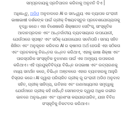
ସମ୍ପ୍ରଦାୟକୁ ପ୍ରତିପାଦନ କରିବାକୁ ଅନୁମତି ଦିଏ |
ଅଧିକନ୍ତୁ,
ଅଡିଓ
ଅନୁବାଦରେ AI ର ସମନ୍ୱୟ ଏକ ବ୍ୟାପକ ଇଂରାଜୀ
ଭାଷାଭାଷୀ ଦର୍ଶକଙ୍କ ପାଇଁ ଗ୍ରୀକ୍ ବିଷୟବସ୍ତୁର ପ୍ରବେଶଯୋଗ୍ୟତାକୁ
ବୃଦ୍ଧି କରେ। ଏହା ବିଶେଷକରି ଶିକ୍ଷାଗତ ସେଟିଂସ୍, ସାଂସ୍କୃତିକ
ଆଦାନପ୍ରଦାନ ଏବଂ ଆନ୍ତର୍ଜାତୀୟ ବ୍ୟବସାୟରେ ଉପଯୋଗୀ,
ଯେଉଁଠାରେ ସ୍ପଷ୍ଟ ଏବଂ ସଠିକ୍ ଯୋଗାଯୋଗ ସର୍ବୋପରି। ସମୟ ସହିତ
ଶିଖିବା ଏବଂ ଅନୁକୂଳନ କରିବାର AI ର କ୍ଷମତା ଅର୍ଥ ହେଉଛି ଏହା ସଠିକତା
ଏବଂ ପ୍ରଚଳନକୁ ନିରନ୍ତର ଉନ୍ନତ କରିଥାଏ, ଏହାକୁ ଭାଷା ଶିକ୍ଷା ଏବଂ
ପାରସ୍ପରିକ ସାଂସ୍କୃତିକ ବୁଝାମଣା ପାଇଁ ଏକ ଅମୂଲ୍ୟ ଉପକରଣ
କରିଥାଏ। ଏହି ପ୍ରଯୁକ୍ତିବିଦ୍ୟା ବିଭିନ୍ନ ଉପଭାଷା ଏବଂ ଉଚ୍ଚାରଣକୁ
ମଧ୍ୟ ସମର୍ଥନ କରେ, ବିଭିନ୍ନ ଅଞ୍ଚଳରେ ଏହାର ବ୍ୟବହାରକୁ ଆହୁରି
ବିସ୍ତାର କରେ। AI ଦ୍ୱାରା ପରିଚାଳିତ ଗ୍ରୀକ୍ ରୁ ଇଂରାଜୀ ଅଡିଓ ଅନୁବାଦ
ସହିତ, ଗ୍ରୀକ୍ ସାହିତ୍ୟ, ଇତିହାସ ଏବଂ ଗଣମାଧ୍ୟମର ସମୃଦ୍ଧିକୁ
ଯେଉଁମାନେ ଗ୍ରୀକ୍ କହି ନାହାଁନ୍ତି ସେମାନଙ୍କ ଦ୍ୱାରା ଅଧିକ ଗଭୀର
ଭାବରେ ଅନୁସନ୍ଧାନ ଏବଂ ପ୍ରଶଂସା କରାଯାଇପାରିବ, ଯାହା ବିବିଧ
ସଂସ୍କୃତିକୁ ନିକଟତର କରିଥାଏ।