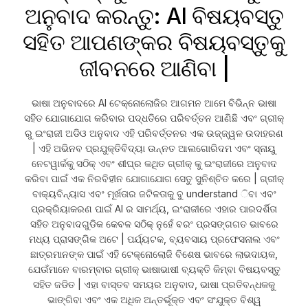
ଅନୁବାଦ କରନ୍ତୁ: AI ବିଷୟବସ୍ତୁ
ସହିତ ଆପଣଙ୍କର ବିଷୟବସ୍ତୁକୁ
ଜୀବନରେ ଆଣିବା |
ଭାଷା ଅନୁବାଦରେ AI ଟେକ୍ନୋଲୋଜିର ଆଗମନ ଆମେ ବିଭିନ୍ନ ଭାଷା
ସହିତ ଯୋଗାଯୋଗ କରିବାର ପଦ୍ଧତିରେ ପରିବର୍ତ୍ତନ ଆଣିଛି ଏବଂ ଗ୍ରୀକ୍
ରୁ ଇଂରାଜୀ ଅଡିଓ ଅନୁବାଦ ଏହି ପରିବର୍ତ୍ତନର ଏକ ଉଜ୍ଜ୍ୱଳ ଉଦାହରଣ
| ଏହି ଅଭିନବ ପ୍ରଯୁକ୍ତିବିଦ୍ୟା ଉନ୍ନତ ଆଲଗୋରିଦମ ଏବଂ ସ୍ନାୟୁ
ନେଟୱାର୍କକୁ ସଠିକ୍ ଏବଂ ଶୀଘ୍ର କଥିତ ଗ୍ରୀକ୍ କୁ ଇଂରାଜୀରେ ଅନୁବାଦ
କରିବା ପାଇଁ ଏକ ନିରବିହୀନ ଯୋଗାଯୋଗ ସେତୁ ସୁନିଶ୍ଚିତ କରେ | ଗ୍ରୀକ୍
ବାକ୍ୟବିନ୍ୟାସ ଏବଂ ମୂର୍ଖତାର ଜଟିଳତାକୁ ବୁ understand ିବା ଏବଂ
ପ୍ରକ୍ରିୟାକରଣ ପାଇଁ AI ର ସାମର୍ଥ୍ୟ, ଇଂରାଜୀରେ ଏହାର ପାରଦର୍ଶିତା
ସହିତ ଅନୁବାଦଗୁଡିକ କେବଳ ସଠିକ୍ ନୁହେଁ ବରଂ ପ୍ରସଙ୍ଗଗତ ଭାବରେ
ମଧ୍ୟ ପ୍ରାସଙ୍ଗିକ ଅଟେ | ପର୍ଯ୍ୟଟକ, ବ୍ୟବସାୟ ପ୍ରଫେସନାଲ ଏବଂ
ଛାତ୍ରମାନଙ୍କ ପାଇଁ ଏହି ଟେକ୍ନୋଲୋଜି ବିଶେଷ ଭାବରେ ଲାଭଦାୟକ,
ଯେଉଁମାନେ ବାରମ୍ବାର ଗ୍ରୀକ୍ ଭାଷାଭାଷୀ ବ୍ୟକ୍ତି କିମ୍ବା ବିଷୟବସ୍ତୁ
ସହିତ ଜଡିତ | ଏହା ବାସ୍ତବ ସମୟର ଅନୁବାଦ, ଭାଷା ପ୍ରତିବନ୍ଧକକୁ
ଭାଙ୍ଗିବା ଏବଂ ଏକ ଅଧିକ ଅନ୍ତର୍ଭୂକ୍ତ ଏବଂ ସଂଯୁକ୍ତ ବିଶ୍ୱ