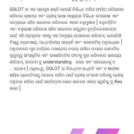
GGLOT ର ଏକ ପ୍ରମୁଖ ଶକ୍ତି ହେଉଛି ବିଭିନ୍ନ ଅଡିଓ ଫର୍ମାଟ୍ ପରିଚାଳନା
କରିବାର କ୍ଷମତା ଏବଂ ଗ୍ରୀକ୍ ଭାଷା ମଧ୍ୟରେ ବିଭିନ୍ନ ଉପଭାଷା ଏବଂ
ଉଚ୍ଚାରଣ ସହିତ କାରବାର କରିବାରେ ଏହାର ବହୁମୁଖୀତା | ବହୁଚର୍ଚ୍ଚିତ
ଏବଂ ବହୁଭାଷୀ ପରିବେଶ ସହିତ କାରବାର କରୁଥିବା ବୃତ୍ତିଗତମାନଙ୍କ
ପାଇଁ ଏହି ଅନୁକୂଳତା ଏହାକୁ ଏକ ଅମୂଲ୍ୟ ଉପକରଣ କରିଥାଏ, ଯେପରିକି
ବିଶ୍ୱ ବ୍ୟବସାୟ, ଆନ୍ତର୍ଜାତୀୟ ସମ୍ପର୍କ ଏବଂ ଏକାଡେମିକ୍ ଅନୁସନ୍ଧାନ |
ଅନୁବାଦରେ ମୂଳ ବାର୍ତ୍ତାର ଅଖଣ୍ଡତା ବଜାୟ ରଖିବା ଉପରେ ସେବାଟିର
ଗୁରୁତ୍ୱ ସାଂସ୍କୃତିକ ଏବଂ ଭାଷାଭିତ୍ତିକ ଫାଟକୁ ଦୂର କରିବାରେ ସାହାଯ୍ୟ
କରିଥାଏ, ଉତ୍ତମ ବୁ understanding ାମଣା ଏବଂ ସହଯୋଗକୁ ବ
.ାଇଥାଏ | ଅଧିକନ୍ତୁ, GGLOT ର ନିରନ୍ତର ଉନ୍ନତି ଏବଂ ବ techn
ଷୟିକ ପ୍ରଗତିଠାରୁ ଆଗରେ ରହିବା ପାଇଁ ଗ୍ରୀକ୍ ଇଂରାଜୀ ଅଡିଓକୁ ଗ୍ରୀକ୍
ଅନୁବାଦ କରିବା ପାଇଁ ସର୍ବୋତ୍ତମ ସେବା ଭାବରେ ଏହାର ସ୍ଥିତିକୁ ଦୃ ifies
କରେ |