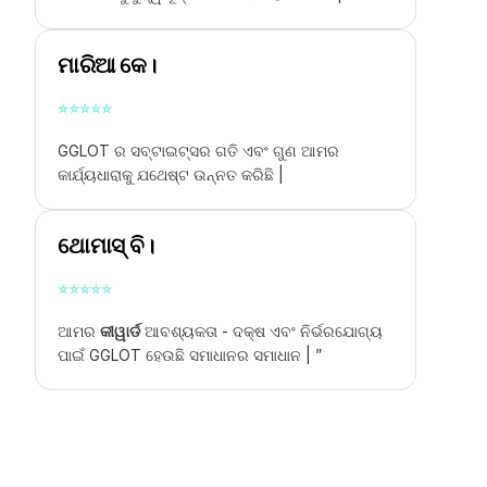
ମାରିଆ କେ।
⭐
⭐
⭐
⭐
⭐
GGLOT ର ସବ୍ଟାଇଟ୍ସର ଗତି ଏବଂ ଗୁଣ ଆମର
କାର୍ଯ୍ୟଧାରାକୁ ଯଥେଷ୍ଟ ଉନ୍ନତ କରିଛି |
ଥୋମାସ୍ ବି।
⭐
⭐
⭐
⭐
⭐
ଆମର
କୀୱାର୍ଡ
ଆବଶ୍ୟକତା - ଦକ୍ଷ ଏବଂ ନିର୍ଭରଯୋଗ୍ୟ
ପାଇଁ GGLOT ହେଉଛି ସମାଧାନର ସମାଧାନ | ”