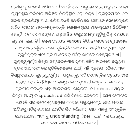
ଗ୍ରୀକ୍ ରୁ ଇଂରାଜୀ ଅଡିଓ ପାଇଁ ସର୍ବୋତ୍ତମ ଡକ୍ୟୁମେଣ୍ଟ୍ ଅନୁବାଦ ସେବା
ବ୍ୟବହାର କରିବାର ଅଭିଜ୍ଞତା ନିରବିହୀନ ଏବଂ ଦକ୍ଷ | ଗ୍ରାହକମାନେ ଏକ
ସରଳ ପ୍ରକ୍ରିୟା ଆଶା କରିପାରନ୍ତି ଯେଉଁଠାରେ ସେମାନେ ସେମାନଙ୍କର
ଅଡିଓ ଫାଇଲ୍ ଅପଲୋଡ୍ କରନ୍ତି, ସେମାନଙ୍କର ଆବଶ୍ୟକତା ନିର୍ଦ୍ଦିଷ୍ଟ
କରନ୍ତି ଏବଂ ସେମାନଙ୍କର ଅନୁବାଦିତ ଡକ୍ୟୁମେଣ୍ଟଗୁଡ଼ିକୁ ଠିକ୍ ସମୟରେ
ଗ୍ରହଣ କରନ୍ତି | ସେବା ପ୍ରାୟତ various ବିଭିନ୍ନ ସ୍ତରର ଗୁଣାତ୍ମକ
ଯାଞ୍ଚ ଅନ୍ତର୍ଭୂକ୍ତ କରେ, ସୁନିଶ୍ଚିତ କରେ ଯେ ଅନ୍ତିମ ଡକ୍ୟୁମେଣ୍ଟ
ତ୍ରୁଟିମୁକ୍ତ ଏବଂ ମୂଳ ସନ୍ଦେଶକୁ ସଠିକ୍ ଭାବରେ ପହଞ୍ଚାଇଥାଏ |
ଗୁରୁତ୍ୱପୂର୍ଣ୍ଣ କିମ୍ବା ସମ୍ବେଦନଶୀଳ ସୂଚନା ସହିତ କାରବାର କରୁଥିବା
ବ୍ୟବସାୟ ଏବଂ ବ୍ୟକ୍ତିବିଶେଷଙ୍କ ପାଇଁ, ଏହି ସ୍ତରର ସଠିକତା ଏବଂ
ବିଶ୍ୱସନୀୟତା ଗୁରୁତ୍ୱପୂର୍ଣ୍ଣ | ଅଧିକନ୍ତୁ, ଏହି ସେବାଗୁଡିକ ପ୍ରାୟତ the
ଗ୍ରାହକଙ୍କ ନିର୍ଦ୍ଦିଷ୍ଟ ଆବଶ୍ୟକତା ଅନୁଯାୟୀ କଷ୍ଟୋମାଇଜେସନ୍
ପ୍ରଦାନ କରନ୍ତି, ଏହା ଆଇନଗତ, ଡାକ୍ତରୀ, ବ technical ଷୟିକ
କିମ୍ବା ଅନ୍ୟ କ specialized ଣସି ବିଶେଷ କ୍ଷେତ୍ର | ଶେଷ ଫଳାଫଳ
ହେଉଛି ଏକ ଉଚ୍ଚ-ଗୁଣାତ୍ମକ ଇଂରାଜୀ ଡକ୍ୟୁମେଣ୍ଟ ଯାହା ଗ୍ରୀକ୍
ଅଡିଓକୁ ସଠିକ୍ ଭାବରେ ପ୍ରତିଫଳିତ କରିଥାଏ, ଯାହା ଏହାକୁ ସାଂସ୍କୃତିକ
ଯୋଗାଯୋଗ ଏବଂ ବୁ understanding ାମଣା ପାଇଁ ଏକ ଅମୂଲ୍ୟ
ଉପକରଣ ଭାବରେ ପରିଣତ କରେ |