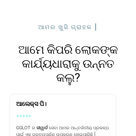
ଆମର ଖୁସି ଗ୍ରାହକ |
ଆମେ କିପରି ଲୋକଙ୍କ
କାର୍ଯ୍ୟଧାରାକୁ ଉନ୍ନତ
କଲୁ?
ଆଲେକ୍ସ ପି।
⭐
⭐
⭐
⭐
⭐
GGLOT ର
କୀୱାର୍ଡ
ସେବା ଆମର ଆନ୍ତର୍ଜାତୀୟ ପ୍ରକଳ୍ପ
ପାଇଁ ଏକ ଗୁରୁତ୍ୱପୂର୍ଣ୍ଣ ଉପକରଣ ହୋଇପାରିଛି |