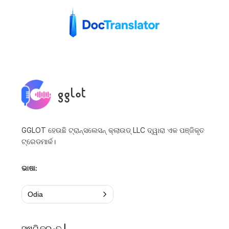
GGLOT ହେଉଛି ଟ୍ରାନ୍ସଲେସନ୍ କ୍ଲାଉଡ୍ LLC ଦ୍ୱାରା ଏକ ପଞ୍ଜିକୃତ
ଟ୍ରେଡମାର୍କ।
ଭାଷା:
Odia
ସୃଷ୍ଟି କରନ୍ତୁ |