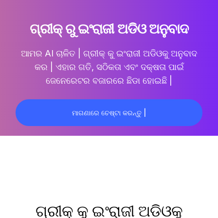
ଗ୍ରୀକ୍ ରୁ ଇଂରାଜୀ ଅଡିଓ ଅନୁବାଦ
ଆମର AI ଚାଳିତ |
ଗ୍ରୀକ୍ କୁ ଇଂରାଜୀ ଅଡିଓକୁ ଅନୁବାଦ
କର |
ଏହାର ଗତି, ସଠିକତା ଏବଂ ଦକ୍ଷତା ପାଇଁ
ଜେନେରେଟର ବଜାରରେ ଛିଡା ହୋଇଛି |
ମାଗଣାରେ ଚେଷ୍ଟା କରନ୍ତୁ |
ଗ୍ରୀକ୍ କୁ ଇଂରାଜୀ ଅଡିଓକୁ