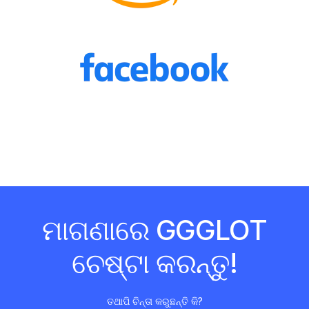
ମାଗଣାରେ GGGLOT
ଚେଷ୍ଟା କରନ୍ତୁ!
ତଥାପି ଚିନ୍ତା କରୁଛନ୍ତି କି?