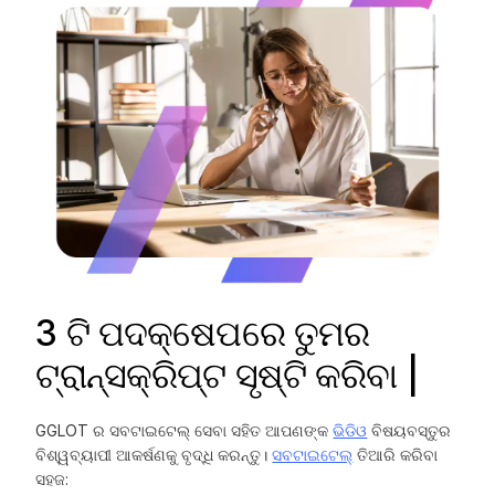
3 ଟି ପଦକ୍ଷେପରେ ତୁମର
ଟ୍ରାନ୍ସକ୍ରିପ୍ଟ ସୃଷ୍ଟି କରିବା |
GGLOT ର ସବଟାଇଟେଲ୍ ସେବା ସହିତ ଆପଣଙ୍କ
ଭିଡିଓ
ବିଷୟବସ୍ତୁର
ବିଶ୍ୱବ୍ୟାପୀ ଆକର୍ଷଣକୁ ବୃଦ୍ଧି କରନ୍ତୁ।
ସବଟାଇଟେଲ୍
ତିଆରି କରିବା
ସହଜ: