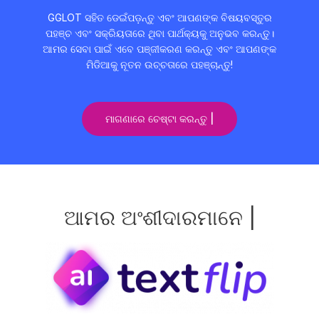
GGLOT ସହିତ ଡେଇଁପଡ଼ନ୍ତୁ ଏବଂ ଆପଣଙ୍କ ବିଷୟବସ୍ତୁର
ପହଞ୍ଚ ଏବଂ ସକ୍ରିୟତାରେ ଥିବା ପାର୍ଥକ୍ୟକୁ ଅନୁଭବ କରନ୍ତୁ।
ଆମର ସେବା ପାଇଁ ଏବେ ପଞ୍ଜୀକରଣ କରନ୍ତୁ ଏବଂ ଆପଣଙ୍କ
ମିଡିଆକୁ ନୂତନ ଉଚ୍ଚତାରେ ପହଞ୍ଚାନ୍ତୁ!
ମାଗଣାରେ ଚେଷ୍ଟା କରନ୍ତୁ |
ଆମର ଅଂଶୀଦାରମାନେ |