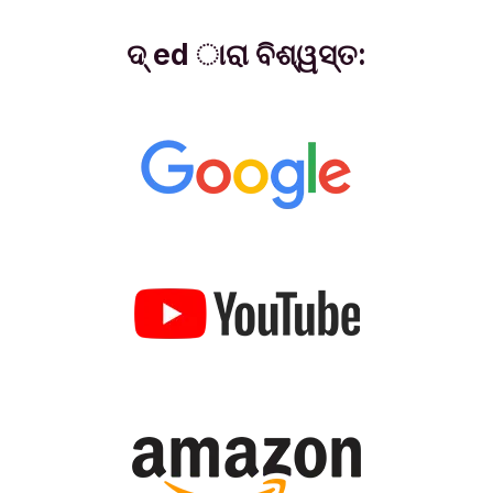
ଦ୍ ed ାରା ବିଶ୍ୱସ୍ତ: