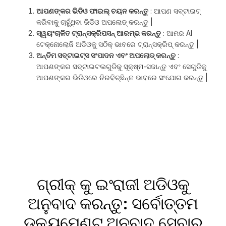
ଆପଣଙ୍କର ଭିଡିଓ ଫାଇଲ୍ ଚୟନ କରନ୍ତୁ
: ଆପଣ ସବ୍ଟାଇଟ୍
କରିବାକୁ ଚାହୁଁଥିବା ଭିଡିଓ ଅପଲୋଡ୍ କରନ୍ତୁ |
ସ୍ୱୟଂଚାଳିତ ଟ୍ରାନ୍ସକ୍ରିପସନ୍ ଆରମ୍ଭ କରନ୍ତୁ
: ଆମର AI
ଟେକ୍ନୋଲୋଜି ଅଡିଓକୁ ସଠିକ୍ ଭାବରେ ଟ୍ରାନ୍ସକ୍ରିପ୍ କରନ୍ତୁ |
ଅନ୍ତିମ ସବ୍ଟାଇଟ୍ସ ସଂପାଦନ ଏବଂ ଅପଲୋଡ୍ କରନ୍ତୁ
:
ଆପଣଙ୍କର ସବ୍ଟାଇଟଲଗୁଡିକୁ ସୂକ୍ଷ୍ମ-ସଜାନ୍ତୁ ଏବଂ ସେଗୁଡିକୁ
ଆପଣଙ୍କର ଭିଡିଓରେ ନିରବିଚ୍ଛିନ୍ନ ଭାବରେ ସଂଯୋଗ କରନ୍ତୁ |
ଗ୍ରୀକ୍ କୁ ଇଂରାଜୀ ଅଡିଓକୁ
ଅନୁବାଦ କରନ୍ତୁ: ସର୍ବୋତ୍ତମ
ଡକ୍ୟୁମେଣ୍ଟ୍ ଅନୁବାଦ ସେବାର