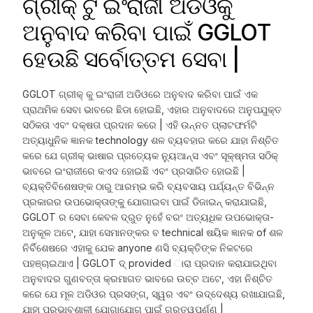
ଗ୍ରୀକ୍ ଟୁ ଇଂରାଜୀ ଅଡିଓକୁ
ଅନୁବାଦ କରିବା ପାଇଁ GGLOT
ହେଉଛି ସର୍ବୋତ୍ତମ ସେବା |
GGLOT ଗ୍ରୀକ୍ କୁ ଇଂରାଜୀ ଅଡିଓରେ ଅନୁବାଦ କରିବା ପାଇଁ ଏକ
ପ୍ରାଥମିକ ସେବା ଭାବରେ ଛିଡା ହୋଇଛି, ଏହାର ଅନୁବାଦରେ ଅନୁପଯୁକ୍ତ
ସଠିକତା ଏବଂ ଦକ୍ଷତା ପ୍ରଦାନ କରେ | ଏହି ଉନ୍ନତ ପ୍ଲାଟଫର୍ମଟି
ଅତ୍ୟାଧୁନିକ ଜ୍ଞାନକ technology ଶଳ ବ୍ୟବହାର କରେ ଯାହା ନିଶ୍ଚିତ
କରେ ଯେ ଗ୍ରୀକ୍ ଭାଷାର ପ୍ରତ୍ୟେକ ନ୍ୟୁଆନ୍ସ ଏବଂ ସୂକ୍ଷ୍ମତା ସଠିକ୍
ଭାବରେ ଇଂରାଜୀରେ କଏଦ ହୋଇଛି ଏବଂ ପ୍ରସାରିତ ହୋଇଛି |
ବ୍ୟକ୍ତିବିଶେଷଙ୍କ ଠାରୁ ଆରମ୍ଭ କରି ବ୍ୟବସାୟ ପର୍ଯ୍ୟନ୍ତ ବିଭିନ୍ନ
ପ୍ରକାରର ଉପଭୋକ୍ତାଙ୍କୁ ଯୋଗାଇବା ପାଇଁ ଡିଜାଇନ୍ କରାଯାଇଛି,
GGLOT ର ସେବା କେବଳ ଦ୍ରୁତ ନୁହେଁ ବରଂ ଅତ୍ୟଧିକ ଉପଭୋକ୍ତା-
ଅନୁକୂଳ ଅଟେ, ଯାହା ସେମାନଙ୍କର ବ technical ଷୟିକ ଜ୍ଞାନକ of ଶଳ
ନିର୍ବିଶେଷରେ ଏହାକୁ ଯେକ anyone ଣସି ବ୍ୟକ୍ତିଙ୍କ ନିକଟରେ
ପହଞ୍ଚାଇଥାଏ | GGLOT ଦ୍ provided ାରା ପ୍ରଦାନ କରାଯାଇଥିବା
ଅନୁବାଦର ଗୁଣବତ୍ତା କ୍ରମାଗତ ଭାବରେ ଉଚ୍ଚ ଅଟେ, ଏହା ନିଶ୍ଚିତ
କରେ ଯେ ମୂଳ ଅଡିଓର ପ୍ରସଙ୍ଗ, ସ୍ୱର ଏବଂ ଉଦ୍ଦେଶ୍ୟ ରଖାଯାଇଛି,
ଯାହା ପ୍ରଭାବଶାଳୀ ଯୋଗାଯୋଗ ପାଇଁ ଗୁରୁତ୍ୱପୂର୍ଣ୍ଣ |