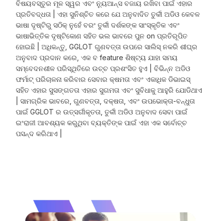
ବିଷୟବସ୍ତୁର ମୂଳ ସ୍ୱର ଏବଂ ନ୍ୟୁଆନ୍ସ ବଜାୟ ରଖିବା ପାଇଁ ଏହାର
ପ୍ରତିବଦ୍ଧତା | ଏହା ସୁନିଶ୍ଚିତ କରେ ଯେ ଅନୁବାଦିତ ତୁର୍କୀ ଅଡିଓ କେବଳ
ଭାଷା ଦୃଷ୍ଟିରୁ ସଠିକ୍ ନୁହେଁ ବରଂ ତୁର୍କୀ ଦର୍ଶକଙ୍କ ସାଂସ୍କୃତିକ ଏବଂ
ଭାଷାଭିତ୍ତିକ ଦୃଷ୍ଟିକୋଣ ସହିତ ଭଲ ଭାବରେ ପୁନ on ପ୍ରତିରୂପିତ
ହୋଇଛି | ଅଧିକନ୍ତୁ, GGLOT ଗୁଣବତ୍ତା ଉପରେ ସାଲିସ୍ ନକରି ଶୀଘ୍ର
ଅନୁବାଦ ପ୍ରଦାନ କରେ, ଏକ ବ feature ଶିଷ୍ଟ୍ୟ ଯାହା ସମୟ
ସମ୍ବେଦନଶୀଳ ପରିସ୍ଥିତିରେ ଉଚ୍ଚ ପ୍ରଶଂସିତ ହୁଏ | ବିଭିନ୍ନ ଅଡିଓ
ଫର୍ମାଟ୍ ପରିଚାଳନା କରିବାର ସେବାର କ୍ଷମତା ଏବଂ ଏକାଧିକ ଡିଭାଇସ୍
ସହିତ ଏହାର ସୁସଙ୍ଗତତା ଏହାର ସୁଗମତା ଏବଂ ସୁବିଧାକୁ ଆହୁରି ଯୋଡିଥାଏ
| ସାମଗ୍ରିକ ଭାବରେ, ଗୁଣବତ୍ତା, ଦକ୍ଷତା, ଏବଂ ଉପଭୋକ୍ତା-ବନ୍ଧୁତା
ପାଇଁ GGLOT ର ଉତ୍ସର୍ଗୀକୃତତା, ତୁର୍କୀ ଅଡିଓ ଅନୁବାଦ ସେବା ପାଇଁ
ଇଂରାଜୀ ଆବଶ୍ୟକ କରୁଥିବା ବ୍ୟକ୍ତିଙ୍କ ପାଇଁ ଏହା ଏକ ସର୍ବୋଚ୍ଚ
ପସନ୍ଦ କରିଥାଏ |