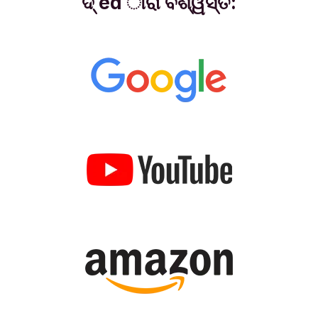
ଦ୍ ed ାରା ବିଶ୍ୱସ୍ତ: