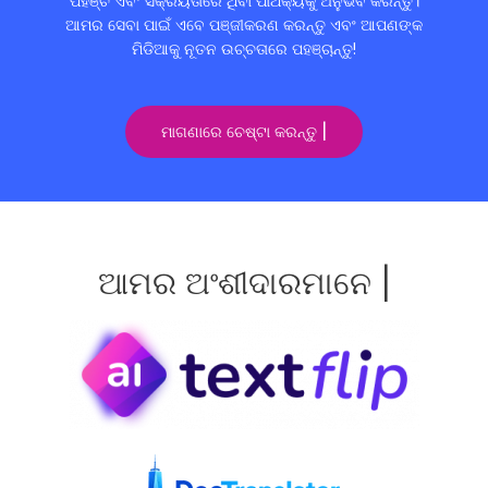
ପହଞ୍ଚ ଏବଂ ସକ୍ରିୟତାରେ ଥିବା ପାର୍ଥକ୍ୟକୁ ଅନୁଭବ କରନ୍ତୁ।
ଆମର ସେବା ପାଇଁ ଏବେ ପଞ୍ଜୀକରଣ କରନ୍ତୁ ଏବଂ ଆପଣଙ୍କ
ମିଡିଆକୁ ନୂତନ ଉଚ୍ଚତାରେ ପହଞ୍ଚାନ୍ତୁ!
ମାଗଣାରେ ଚେଷ୍ଟା କରନ୍ତୁ |
ଆମର ଅଂଶୀଦାରମାନେ |