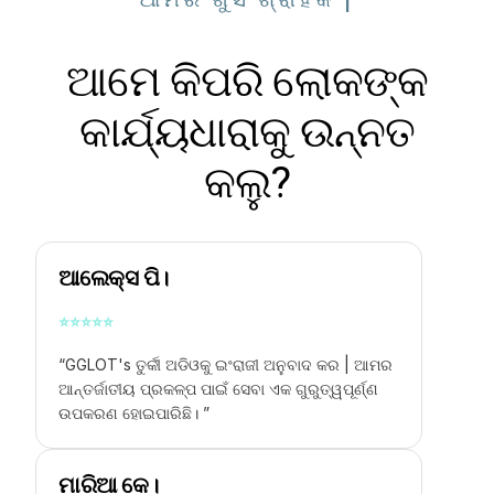
ଆମେ କିପରି ଲୋକଙ୍କ
କାର୍ଯ୍ୟଧାରାକୁ ଉନ୍ନତ
କଲୁ?
ଆଲେକ୍ସ ପି।
⭐
⭐
⭐
⭐
⭐
“GGLOT's
ତୁର୍କୀ ଅଡିଓକୁ ଇଂରାଜୀ ଅନୁବାଦ କର |
ଆମର
ଆନ୍ତର୍ଜାତୀୟ ପ୍ରକଳ୍ପ ପାଇଁ ସେବା ଏକ ଗୁରୁତ୍ୱପୂର୍ଣ୍ଣ
ଉପକରଣ ହୋଇପାରିଛି। ”
ମାରିଆ କେ।