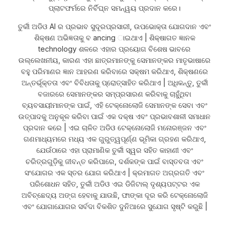
ପ୍ଲାଟଫର୍ମରେ ନିର୍ବିଘ୍ନ ସମନ୍ୱୟ ପ୍ରଦାନ କରେ।
ତୁର୍କୀ ଅଡିଓ AI ର ପ୍ରଭାବ ସୁଦୂରପ୍ରସାରୀ, ଉପଭୋକ୍ତା ଯୋଗଦାନ ଏବଂ
ଶିକ୍ଷଣ ଅଭିଜ୍ଞତାକୁ ବ ancing ାଇଥାଏ | ଶିକ୍ଷାଗତ ଜ୍ଞାନକ
technology ଶଳରେ ଏହାର ପ୍ରୟୋଗ ବିଶେଷ ଭାବରେ
ଉଲ୍ଲେଖନୀୟ, କାରଣ ଏହା ଛାତ୍ରମାନଙ୍କୁ ସେମାନଙ୍କର ମାତୃଭାଷାରେ
ବହୁ ପରିମାଣର ଜ୍ଞାନ ଆହରଣ କରିବାରେ ସକ୍ଷମ କରିଥାଏ, ଶିକ୍ଷଣରେ
ଅନ୍ତର୍ଭୂକ୍ତତା ଏବଂ ବିବିଧତାକୁ ପ୍ରୋତ୍ସାହିତ କରିଥାଏ | ଅଧିକନ୍ତୁ, ତୁର୍କୀ
ବଜାରରେ ସେମାନଙ୍କର ସମ୍ପ୍ରସାରଣ କରିବାକୁ ଚାହୁଁଥିବା
ବ୍ୟବସାୟୀମାନଙ୍କ ପାଇଁ, ଏହି ଟେକ୍ନୋଲୋଜି ସେମାନଙ୍କ ସେବା ଏବଂ
ଉତ୍ପାଦକୁ ଅନୁକୂଳ କରିବା ପାଇଁ ଏକ ଦକ୍ଷ ଏବଂ ପ୍ରଭାବଶାଳୀ ସମାଧାନ
ପ୍ରଦାନ କରେ | ଏଇ ଚାଳିତ ଅଡିଓ ଟେକ୍ନୋଲୋଜି ମନୋରଞ୍ଜନ ଏବଂ
ଗଣମାଧ୍ୟମରେ ମଧ୍ୟ ଏକ ଗୁରୁତ୍ୱପୂର୍ଣ୍ଣ ଭୂମିକା ଗ୍ରହଣ କରିଥାଏ,
ଯେଉଁଠାରେ ଏହା ପ୍ରାମାଣିକ ତୁର୍କୀ ସ୍ୱର ସହିତ କାହାଣୀ ଏବଂ
ଚରିତ୍ରଗୁଡ଼ିକୁ ଜୀବନ୍ତ କରିପାରେ, ଦର୍ଶକଙ୍କ ପାଇଁ ବାସ୍ତବତା ଏବଂ
ସଂଯୋଗର ଏକ ସ୍ତର ଯୋଗ କରିଥାଏ | କ୍ରମାଗତ ଅଗ୍ରଗତି ଏବଂ
ପରିଶୋଧନ ସହିତ, ତୁର୍କୀ ଅଡିଓ ଏଇ ଡିଜିଟାଲ୍ ଦୃଶ୍ୟପଟ୍ଟର ଏକ
ଅବିଚ୍ଛେଦ୍ୟ ଅଙ୍ଗ ହେବାକୁ ଯାଉଛି, ଫାଙ୍କା ଦୂର କରି ଟେକ୍ନୋଲୋଜି
ଏବଂ ଯୋଗାଯୋଗର ସର୍ବଦା ବିକଶିତ ଦୁନିଆରେ ସୁଯୋଗ ସୃଷ୍ଟି କରୁଛି |