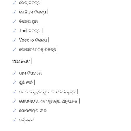
ରେଭ୍ ବିକଳ୍ପ
ସୋନିକ୍ସ ବିକଳ୍ପ |
ବିକଳ୍ପ ଥିମ୍
Trint ବିକଳ୍ପ |
Veed.io ବିକଳ୍ପ |
ଭୋକାଲାମେଟିକ୍ ବିକଳ୍ପ |
ଆଇନଗତ |
ଆମ ବିଷୟରେ
କୁକି ନୀତି |
ସମାନ ନିଯୁକ୍ତି ସୁଯୋଗ ନୀତି ବିବୃତ୍ତି |
ଗୋପନୀୟତା ଏବଂ ସୁରକ୍ଷା ଅନୁପାଳନ |
ଗୋପନୀୟତା ନୀତି
Login
ସର୍ତ୍ତାବଳୀ