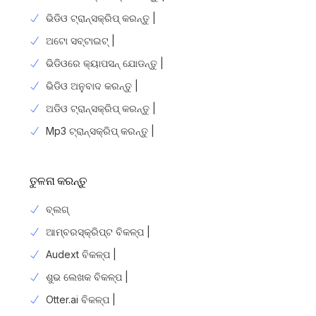
ଭିଡିଓ ଟ୍ରାନ୍ସକ୍ରିପ୍ କରନ୍ତୁ |
ଅଟୋ ସବ୍ଟାଇଟ୍ |
ଭିଡିଓରେ କ୍ୟାପସନ୍ ଯୋଡନ୍ତୁ |
ଭିଡିଓ ଅନୁବାଦ କରନ୍ତୁ |
ଅଡିଓ ଟ୍ରାନ୍ସକ୍ରିପ୍ କରନ୍ତୁ |
Mp3 ଟ୍ରାନ୍ସକ୍ରିପ୍ କରନ୍ତୁ |
ତୁଳନା କରନ୍ତୁ
ବ୍ଲଗ୍
ଆମ୍ବରସ୍କ୍ରିପ୍ଟ ବିକଳ୍ପ |
Audext ବିକଳ୍ପ |
ଶୁଭ ଲେଖକ ବିକଳ୍ପ |
Otter.ai ବିକଳ୍ପ |