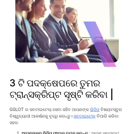
3 ଟି ପଦକ୍ଷେପରେ ତୁମର
ଟ୍ରାନ୍ସକ୍ରିପ୍ଟ ସୃଷ୍ଟି କରିବା |
GGLOT ର ସବଟାଇଟେଲ୍ ସେବା ସହିତ ଆପଣଙ୍କ
ଭିଡିଓ
ବିଷୟବସ୍ତୁର
ବିଶ୍ୱବ୍ୟାପୀ ଆକର୍ଷଣକୁ ବୃଦ୍ଧି କରନ୍ତୁ।
ସବଟାଇଟେଲ୍
ତିଆରି କରିବା
ସହଜ:
ଆପଣଙ୍କର ଭିଡିଓ ଫାଇଲ୍ ଚୟନ କରନ୍ତୁ
: ଆପଣ ସବ୍ଟାଇଟ୍