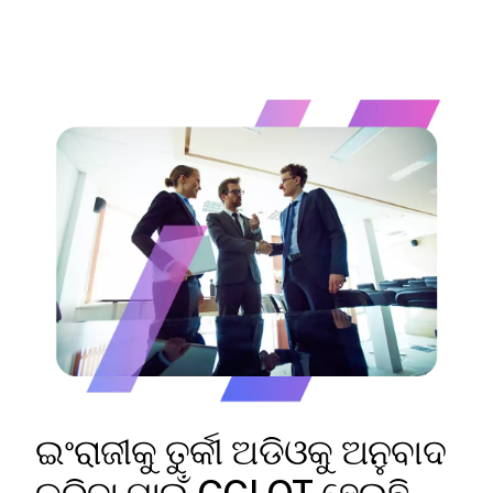
ଇଂରାଜୀକୁ ତୁର୍କୀ ଅଡିଓକୁ ଅନୁବାଦ