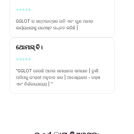
⭐
⭐
⭐
⭐
⭐
GGLOT ର ସବ୍ଟାଇଟ୍ସର ଗତି ଏବଂ ଗୁଣ ଆମର
କାର୍ଯ୍ୟଧାରାକୁ ଯଥେଷ୍ଟ ଉନ୍ନତ କରିଛି |
ଥୋମାସ୍ ବି।
⭐
⭐
⭐
⭐
⭐
“GGLOT ହେଉଛି ଆମର ସମାଧାନର ସମାଧାନ |
ତୁର୍କୀ
ଅଡିଓକୁ ଇଂରାଜୀ ଅନୁବାଦ କର |
ଆବଶ୍ୟକତା - ଦକ୍ଷ
ଏବଂ ନିର୍ଭରଯୋଗ୍ୟ | ”