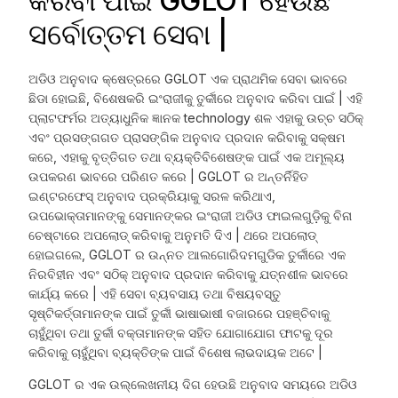
କରିବା ପାଇଁ GGLOT ହେଉଛି
ସର୍ବୋତ୍ତମ ସେବା |
ଅଡିଓ ଅନୁବାଦ କ୍ଷେତ୍ରରେ GGLOT ଏକ ପ୍ରାଥମିକ ସେବା ଭାବରେ
ଛିଡା ହୋଇଛି, ବିଶେଷକରି ଇଂରାଜୀକୁ ତୁର୍କୀରେ ଅନୁବାଦ କରିବା ପାଇଁ | ଏହି
ପ୍ଲାଟଫର୍ମର ଅତ୍ୟାଧୁନିକ ଜ୍ଞାନକ technology ଶଳ ଏହାକୁ ଉଚ୍ଚ ସଠିକ୍
ଏବଂ ପ୍ରସଙ୍ଗଗତ ପ୍ରାସଙ୍ଗିକ ଅନୁବାଦ ପ୍ରଦାନ କରିବାକୁ ସକ୍ଷମ
କରେ, ଏହାକୁ ବୃତ୍ତିଗତ ତଥା ବ୍ୟକ୍ତିବିଶେଷଙ୍କ ପାଇଁ ଏକ ଅମୂଲ୍ୟ
ଉପକରଣ ଭାବରେ ପରିଣତ କରେ | GGLOT ର ଅନ୍ତର୍ନିହିତ
ଇଣ୍ଟରଫେସ୍ ଅନୁବାଦ ପ୍ରକ୍ରିୟାକୁ ସରଳ କରିଥାଏ,
ଉପଭୋକ୍ତାମାନଙ୍କୁ ସେମାନଙ୍କର ଇଂରାଜୀ ଅଡିଓ ଫାଇଲଗୁଡ଼ିକୁ ବିନା
ଚେଷ୍ଟାରେ ଅପଲୋଡ୍ କରିବାକୁ ଅନୁମତି ଦିଏ | ଥରେ ଅପଲୋଡ୍
ହୋଇଗଲେ, GGLOT ର ଉନ୍ନତ ଆଲଗୋରିଦମଗୁଡିକ ତୁର୍କୀରେ ଏକ
ନିରବିହୀନ ଏବଂ ସଠିକ୍ ଅନୁବାଦ ପ୍ରଦାନ କରିବାକୁ ଯତ୍ନଶୀଳ ଭାବରେ
କାର୍ଯ୍ୟ କରେ | ଏହି ସେବା ବ୍ୟବସାୟ ତଥା ବିଷୟବସ୍ତୁ
ସୃଷ୍ଟିକର୍ତ୍ତାମାନଙ୍କ ପାଇଁ ତୁର୍କୀ ଭାଷାଭାଷୀ ବଜାରରେ ପହଞ୍ଚିବାକୁ
ଚାହୁଁଥିବା ତଥା ତୁର୍କୀ ବକ୍ତାମାନଙ୍କ ସହିତ ଯୋଗାଯୋଗ ଫାଟକୁ ଦୂର
କରିବାକୁ ଚାହୁଁଥିବା ବ୍ୟକ୍ତିଙ୍କ ପାଇଁ ବିଶେଷ ଲାଭଦାୟକ ଅଟେ |
GGLOT ର ଏକ ଉଲ୍ଲେଖନୀୟ ଦିଗ ହେଉଛି ଅନୁବାଦ ସମୟରେ ଅଡିଓ