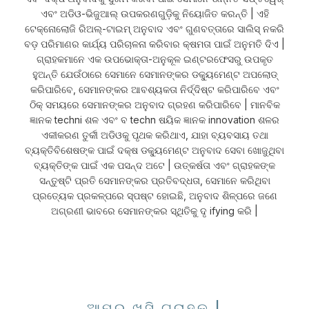
ଏବଂ ଅଡିଓ-ଭିଜୁଆଲ୍ ଉପକରଣଗୁଡ଼ିକୁ ନିୟୋଜିତ କରନ୍ତି | ଏହି
ଟେକ୍ନୋଲୋଜି ରିଅଲ୍-ଟାଇମ୍ ଅନୁବାଦ ଏବଂ ଗୁଣବତ୍ତାରେ ସାଲିସ୍ ନକରି
ବଡ଼ ପରିମାଣର କାର୍ଯ୍ୟ ପରିଚାଳନା କରିବାର କ୍ଷମତା ପାଇଁ ଅନୁମତି ଦିଏ |
ଗ୍ରାହକମାନେ ଏକ ଉପଭୋକ୍ତା-ଅନୁକୂଳ ଇଣ୍ଟରଫେସରୁ ଉପକୃତ
ହୁଅନ୍ତି ଯେଉଁଠାରେ ସେମାନେ ସେମାନଙ୍କର ଡକ୍ୟୁମେଣ୍ଟ ଅପଲୋଡ୍
କରିପାରିବେ, ସେମାନଙ୍କର ଆବଶ୍ୟକତା ନିର୍ଦ୍ଦିଷ୍ଟ କରିପାରିବେ ଏବଂ
ଠିକ୍ ସମୟରେ ସେମାନଙ୍କର ଅନୁବାଦ ଗ୍ରହଣ କରିପାରିବେ | ମାନବିକ
ଜ୍ଞାନକ techni ଶଳ ଏବଂ ବ techn ଷୟିକ ଜ୍ଞାନକ innovation ଶଳର
ଏକୀକରଣ ତୁର୍କୀ ଅଡିଓକୁ ପୃଥକ କରିଥାଏ, ଯାହା ବ୍ୟବସାୟ ତଥା
ବ୍ୟକ୍ତିବିଶେଷଙ୍କ ପାଇଁ ଦକ୍ଷ ଡକ୍ୟୁମେଣ୍ଟ ଅନୁବାଦ ସେବା ଖୋଜୁଥିବା
ବ୍ୟକ୍ତିଙ୍କ ପାଇଁ ଏକ ପସନ୍ଦ ଅଟେ | ଉତ୍କର୍ଷତା ଏବଂ ଗ୍ରାହକଙ୍କ
ସନ୍ତୁଷ୍ଟି ପ୍ରତି ସେମାନଙ୍କର ପ୍ରତିବଦ୍ଧତା, ସେମାନେ କରିଥିବା
ପ୍ରତ୍ୟେକ ପ୍ରକଳ୍ପରେ ସ୍ପଷ୍ଟ ହୋଇଛି, ଅନୁବାଦ ଶିଳ୍ପରେ ଜଣେ
ଅଗ୍ରଣୀ ଭାବରେ ସେମାନଙ୍କର ସ୍ଥିତିକୁ ଦୃ ifying କରି |
ଆମର ଖୁସି ଗ୍ରାହକ |