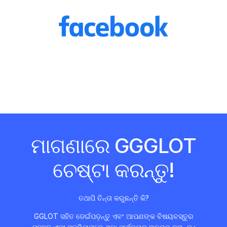
ମାଗଣାରେ GGGLOT
ଚେଷ୍ଟା କରନ୍ତୁ!
ତଥାପି ଚିନ୍ତା କରୁଛନ୍ତି କି?
GGLOT ସହିତ ଡେଇଁପଡ଼ନ୍ତୁ ଏବଂ ଆପଣଙ୍କ ବିଷୟବସ୍ତୁର