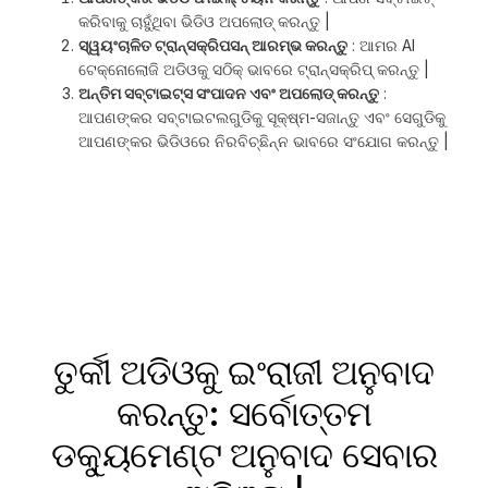
କରିବାକୁ ଚାହୁଁଥିବା ଭିଡିଓ ଅପଲୋଡ୍ କରନ୍ତୁ |
ସ୍ୱୟଂଚାଳିତ ଟ୍ରାନ୍ସକ୍ରିପସନ୍ ଆରମ୍ଭ କରନ୍ତୁ
: ଆମର AI
ଟେକ୍ନୋଲୋଜି ଅଡିଓକୁ ସଠିକ୍ ଭାବରେ ଟ୍ରାନ୍ସକ୍ରିପ୍ କରନ୍ତୁ |
ଅନ୍ତିମ ସବ୍ଟାଇଟ୍ସ ସଂପାଦନ ଏବଂ ଅପଲୋଡ୍ କରନ୍ତୁ
:
ଆପଣଙ୍କର ସବ୍ଟାଇଟଲଗୁଡିକୁ ସୂକ୍ଷ୍ମ-ସଜାନ୍ତୁ ଏବଂ ସେଗୁଡିକୁ
ଆପଣଙ୍କର ଭିଡିଓରେ ନିରବିଚ୍ଛିନ୍ନ ଭାବରେ ସଂଯୋଗ କରନ୍ତୁ |
ତୁର୍କୀ ଅଡିଓକୁ ଇଂରାଜୀ ଅନୁବାଦ
କରନ୍ତୁ: ସର୍ବୋତ୍ତମ
ଡକ୍ୟୁମେଣ୍ଟ ଅନୁବାଦ ସେବାର