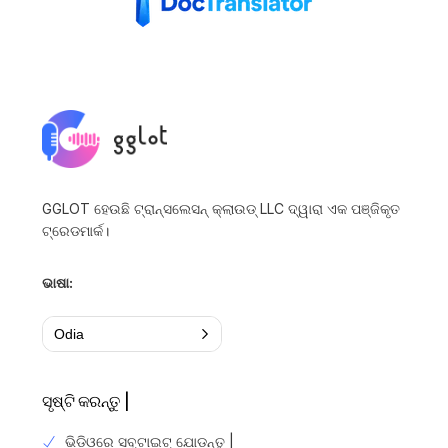
GGLOT ହେଉଛି ଟ୍ରାନ୍ସଲେସନ୍ କ୍ଲାଉଡ୍ LLC ଦ୍ୱାରା ଏକ ପଞ୍ଜିକୃତ
ଟ୍ରେଡମାର୍କ।
ଭାଷା:
Odia
ସୃଷ୍ଟି କରନ୍ତୁ |
ଭିଡିଓରେ ସବ୍ଟାଇଟ୍ ଯୋଡନ୍ତୁ |