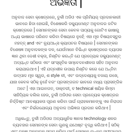
ଅଭିଜ୍ଞତା |
ଅନୁବାଦ ସେବା କ୍ଷେତ୍ରରେ, ତୁର୍କୀ ଅଡିଓ ଏକ ପ୍ରିମିୟର୍ ପ୍ରଦାନକାରୀ
ଭାବରେ ଛିଡା ହୋଇଛି, ବିଶେଷକରି ଡକ୍ୟୁମେଣ୍ଟ ଅନୁବାଦର ଜଟିଳ
କ୍ଷେତ୍ରରେ | ସେମାନଙ୍କର ସେବା କେବଳ ପାଠ୍ୟକୁ ଗୋଟିଏ ଭାଷାରୁ
ଅନ୍ୟ ଭାଷାରେ ପରିଣତ କରିବା ବିଷୟରେ ନୁହେଁ; ଏହା ମୂଳ ବିଷୟବସ୍ତୁର
ମହତ୍ତ୍ and ଏବଂ ନ୍ୟୁଆନ୍ସ କ୍ୟାପଚର ବିଷୟରେ | ସେମାନଙ୍କର
ବିଶେଷଜ୍ଞ ଅନୁବାଦକଙ୍କ ଦଳ, ଯେଉଁମାନେ ବିଭିନ୍ନ କ୍ଷେତ୍ରରେ ବ୍ୟାପକ
ଜ୍ଞାନ ଥିବା ଦେଶୀ ବକ୍ତା, ନିଶ୍ଚିତ କରନ୍ତି ଯେ ପ୍ରତ୍ୟେକ ଡକ୍ୟୁମେଣ୍ଟ୍
ଅତ୍ୟନ୍ତ ସଠିକତା ଏବଂ ସାଂସ୍କୃତିକ ସମ୍ବେଦନଶୀଳତା ସହିତ ଅନୁବାଦ
କରାଯାଇଥାଏ | ଏହି ଯତ୍ନଶୀଳ ଉପାୟ ନିଶ୍ଚିତ କରେ ଯେ ଅନ୍ତିମ
ଉତ୍ପାଦ ମୂଳ ସ୍ୱର, ଶ style ଳୀ, ଏବଂ ଉଦ୍ଦେଶ୍ୟକୁ ବଜାୟ ରଖେ,
ଯାହା କେବଳ ସଠିକ୍ ନୁହେଁ ବରଂ ପ୍ରସଙ୍ଗଗତ ଭାବରେ ମଧ୍ୟ ପ୍ରାସଙ୍ଗିକ
ଅଟେ | ଏହା ଆଇନଗତ, ଡାକ୍ତରୀ, ବ technical ଷୟିକ କିମ୍ବା
ସାହିତ୍ୟିକ ଦଲିଲ ହେଉ, ତୁର୍କୀ ଅଡିଓର ସେବା ପ୍ରତ୍ୟେକ କ୍ଷେତ୍ରର
ନିର୍ଦ୍ଦିଷ୍ଟ ଆବଶ୍ୟକତା ପୂରଣ କରିବା ପାଇଁ ଗ୍ରାହକମାନଙ୍କୁ ଏକ ନିରାପଦ
ଏବଂ ନିର୍ଭରଯୋଗ୍ୟ ଅନୁବାଦ ଅଭିଜ୍ଞତା ପ୍ରଦାନ କରିଥାଏ |
ଅଧିକନ୍ତୁ, ତୁର୍କୀ ଅଡିଓର ଅତ୍ୟାଧୁନିକ ଜ୍ଞାନକ technology ଶଳର
ବ୍ୟବହାର ସେମାନଙ୍କ ସେବା ଗୁଣକୁ ଯଥେଷ୍ଟ ବୃଦ୍ଧି କରିଥାଏ | ସଠିକ୍
ଏବଂ ଦକ୍ଷ ଅନୁବାଦକୁ ସୁଗମ କରିବା ପାଇଁ ସେମାନେ ଉନ୍ନତ ସଫ୍ଟୱେର୍