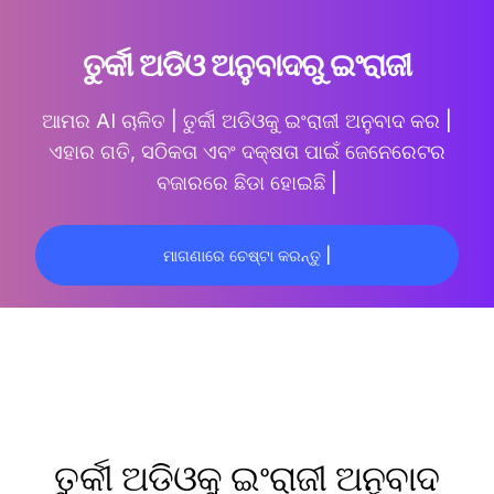
ତୁର୍କୀ ଅଡିଓ ଅନୁବାଦରୁ ଇଂରାଜୀ
ଆମର AI ଚାଳିତ |
ତୁର୍କୀ ଅଡିଓକୁ ଇଂରାଜୀ ଅନୁବାଦ କର |
ଏହାର ଗତି, ସଠିକତା ଏବଂ ଦକ୍ଷତା ପାଇଁ ଜେନେରେଟର
ବଜାରରେ ଛିଡା ହୋଇଛି |
ମାଗଣାରେ ଚେଷ୍ଟା କରନ୍ତୁ |
ତୁର୍କୀ ଅଡିଓକୁ ଇଂରାଜୀ ଅନୁବାଦ