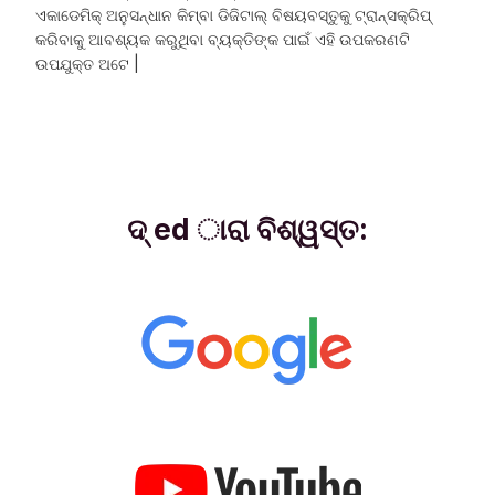
ଏକାଡେମିକ୍ ଅନୁସନ୍ଧାନ କିମ୍ବା ଡିଜିଟାଲ୍ ବିଷୟବସ୍ତୁକୁ ଟ୍ରାନ୍ସକ୍ରିପ୍
କରିବାକୁ ଆବଶ୍ୟକ କରୁଥିବା ବ୍ୟକ୍ତିଙ୍କ ପାଇଁ ଏହି ଉପକରଣଟି
ଉପଯୁକ୍ତ ଅଟେ |
ଦ୍ ed ାରା ବିଶ୍ୱସ୍ତ: