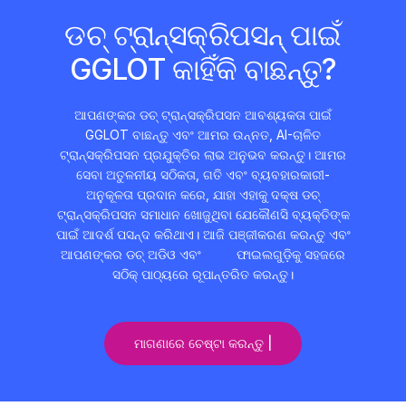
ଡଚ୍ ଟ୍ରାନ୍ସକ୍ରିପସନ୍ ପାଇଁ
GGLOT କାହିଁକି ବାଛନ୍ତୁ?
ଆପଣଙ୍କର ଡଚ୍ ଟ୍ରାନ୍ସକ୍ରିପସନ ଆବଶ୍ୟକତା ପାଇଁ
GGLOT ବାଛନ୍ତୁ ଏବଂ ଆମର ଉନ୍ନତ, AI-ଚାଳିତ
ଟ୍ରାନ୍ସକ୍ରିପସନ ପ୍ରଯୁକ୍ତିର ଲାଭ ଅନୁଭବ କରନ୍ତୁ। ଆମର
ସେବା ଅତୁଳନୀୟ ସଠିକତା, ଗତି ଏବଂ ବ୍ୟବହାରକାରୀ-
ଅନୁକୂଳତା ପ୍ରଦାନ କରେ, ଯାହା ଏହାକୁ ଦକ୍ଷ ଡଚ୍
ଟ୍ରାନ୍ସକ୍ରିପସନ ସମାଧାନ ଖୋଜୁଥିବା ଯେକୌଣସି ବ୍ୟକ୍ତିଙ୍କ
ପାଇଁ ଆଦର୍ଶ ପସନ୍ଦ କରିଥାଏ। ଆଜି ପଞ୍ଜୀକରଣ କରନ୍ତୁ ଏବଂ
ଆପଣଙ୍କର ଡଚ୍ ଅଡିଓ ଏବଂ
ଭିଡିଓ
ଫାଇଲଗୁଡ଼ିକୁ ସହଜରେ
ସଠିକ୍ ପାଠ୍ୟରେ ରୂପାନ୍ତରିତ କରନ୍ତୁ।
ମାଗଣାରେ ଚେଷ୍ଟା କରନ୍ତୁ |