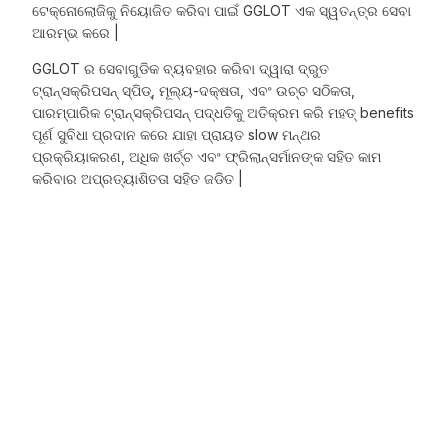
ଟେକ୍ନୋଲୋଜିକୁ ନିୟୋଜିତ କରିବା ପାଇଁ GGLOT ଏକ ସ୍ୱତନ୍ତ୍ର ସେବା
ଆରମ୍ଭ କରେ |
GGLOT ର ସେବାଗୁଡିକ ବ୍ୟବହାର କରିବା ଦ୍ୱାରା ଦ୍ରୁତ
ଟ୍ରାନ୍ସକ୍ରିପସନ୍ ସ୍ପିଡ୍, ମୂଲ୍ୟ-ଦକ୍ଷତା, ଏବଂ ଉଚ୍ଚ ସଠିକତା,
ପାରମ୍ପାରିକ ଟ୍ରାନ୍ସକ୍ରିପସନ୍ ପଦ୍ଧତିକୁ ଅତିକ୍ରମ କରି ମହତ୍ benefits
ପୂର୍ଣ ସୁବିଧା ପ୍ରଦାନ କରେ ଯାହା ପ୍ରାୟତ slow ମନ୍ଥର
ପ୍ରକ୍ରିୟାକରଣ, ଅଧିକ ଖର୍ଚ୍ଚ ଏବଂ ଫ୍ରିଲାନ୍ସର୍ମାନଙ୍କ ସହିତ କାମ
କରିବାର ଅପ୍ରତ୍ୟାଶିତତା ସହିତ ଜଡିତ |