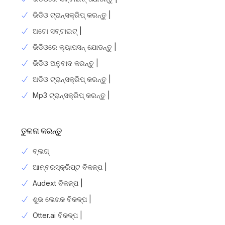
ଭିଡିଓ ଟ୍ରାନ୍ସକ୍ରିପ୍ କରନ୍ତୁ |
ଅଟୋ ସବ୍ଟାଇଟ୍ |
ଭିଡିଓରେ କ୍ୟାପସନ୍ ଯୋଡନ୍ତୁ |
ଭିଡିଓ ଅନୁବାଦ କରନ୍ତୁ |
ଅଡିଓ ଟ୍ରାନ୍ସକ୍ରିପ୍ କରନ୍ତୁ |
Mp3 ଟ୍ରାନ୍ସକ୍ରିପ୍ କରନ୍ତୁ |
ତୁଳନା କରନ୍ତୁ
ବ୍ଲଗ୍
ଆମ୍ବରସ୍କ୍ରିପ୍ଟ ବିକଳ୍ପ |
Audext ବିକଳ୍ପ |
ଶୁଭ ଲେଖକ ବିକଳ୍ପ |
Otter.ai ବିକଳ୍ପ |