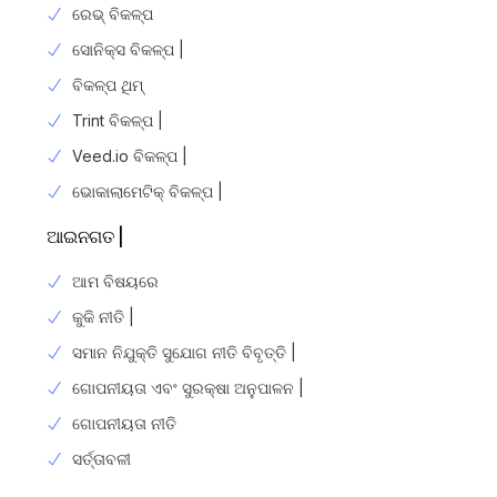
ରେଭ୍ ବିକଳ୍ପ
ସୋନିକ୍ସ ବିକଳ୍ପ |
ବିକଳ୍ପ ଥିମ୍
Trint ବିକଳ୍ପ |
Veed.io ବିକଳ୍ପ |
ଭୋକାଲାମେଟିକ୍ ବିକଳ୍ପ |
ଆଇନଗତ |
ଆମ ବିଷୟରେ
କୁକି ନୀତି |
ସମାନ ନିଯୁକ୍ତି ସୁଯୋଗ ନୀତି ବିବୃତ୍ତି |
ଗୋପନୀୟତା ଏବଂ ସୁରକ୍ଷା ଅନୁପାଳନ |
ଗୋପନୀୟତା ନୀତି
Login
ସର୍ତ୍ତାବଳୀ