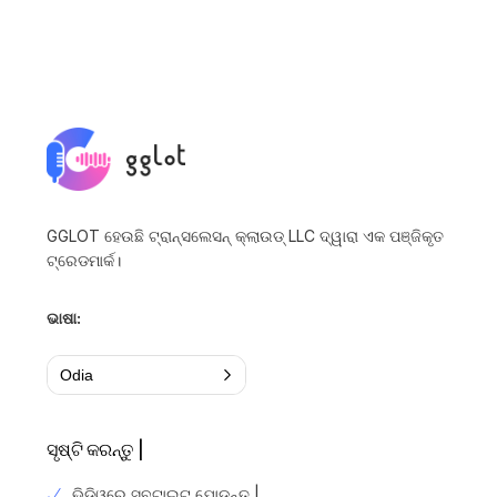
GGLOT ହେଉଛି ଟ୍ରାନ୍ସଲେସନ୍ କ୍ଲାଉଡ୍ LLC ଦ୍ୱାରା ଏକ ପଞ୍ଜିକୃତ
ଟ୍ରେଡମାର୍କ।
ଭାଷା:
Odia
ସୃଷ୍ଟି କରନ୍ତୁ |
ଭିଡିଓରେ ସବ୍ଟାଇଟ୍ ଯୋଡନ୍ତୁ |