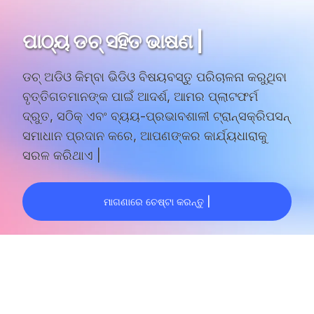
ପାଠ୍ୟ ଡଚ୍ ସହିତ ଭାଷଣ |
ଡଚ୍ ଅଡିଓ କିମ୍ବା ଭିଡିଓ ବିଷୟବସ୍ତୁ ପରିଚାଳନା କରୁଥିବା
ବୃତ୍ତିଗତମାନଙ୍କ ପାଇଁ ଆଦର୍ଶ, ଆମର ପ୍ଲାଟଫର୍ମ
ଦ୍ରୁତ, ସଠିକ୍ ଏବଂ ବ୍ୟୟ-ପ୍ରଭାବଶାଳୀ ଟ୍ରାନ୍ସକ୍ରିପସନ୍
ସମାଧାନ ପ୍ରଦାନ କରେ, ଆପଣଙ୍କର କାର୍ଯ୍ୟଧାରାକୁ
ସରଳ କରିଥାଏ |
ମାଗଣାରେ ଚେଷ୍ଟା କରନ୍ତୁ |