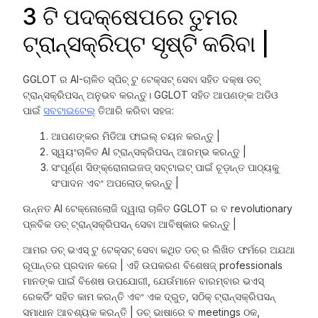
3 ଟି ପଦକ୍ଷେପରେ ତୁମର
ଟ୍ରାନ୍ସକ୍ରିପ୍ଟ ସୃଷ୍ଟି କରିବା |
GGLOT ର AI-ଚାଳିତ ସ୍ପିଚ୍ ଟୁ ଟେକ୍ସଟ୍ ସେବା ସହିତ ଦକ୍ଷ ଡଚ୍
ଟ୍ରାନ୍ସକ୍ରିପସନ୍ ଅନୁଭବ କରନ୍ତୁ। GGLOT ସହିତ ଆପଣଙ୍କ ଅଡିଓ
ପାଇଁ
ସବଟାଇଟେଲ୍
ତିଆରି କରିବା ସହଜ:
ଆପଣଙ୍କର ମିଡିଆ ଫାଇଲ୍ ଚୟନ କରନ୍ତୁ |
ସ୍ୱୟଂଚାଳିତ AI ଟ୍ରାନ୍ସକ୍ରିପସନ୍ ଆରମ୍ଭ କରନ୍ତୁ |
ସଂପୂର୍ଣ୍ଣ ସିଙ୍କ୍ରୋନାଇଜଡ୍ ସବ୍ଟାଇଟ୍ ପାଇଁ ଚୂଡ଼ାନ୍ତ ପାଠ୍ୟକୁ
ସଂପାଦନ ଏବଂ ଅପଲୋଡ୍ କରନ୍ତୁ |
ଉନ୍ନତ AI ଟେକ୍ନୋଲୋଜି ଦ୍ୱାରା ଚାଳିତ GGLOT ର ବ revolutionary
ପ୍ଳବିକ ଡଚ୍ ଟ୍ରାନ୍ସକ୍ରିପସନ୍ ସେବା ଆବିଷ୍କାର କରନ୍ତୁ |
ଆମର ଡଚ୍ ଭଏସ୍ ଟୁ ଟେକ୍ସଟ୍ ସେବା କଥିତ ଡଚ୍ ର ଲିଖିତ ଫର୍ମରେ ଅଯଥା
ରୂପାନ୍ତର ପ୍ରଦାନ କରେ | ଏହି ଉପକରଣ ବିଶେଷଜ୍ professionals
ମାନଙ୍କ ପାଇଁ ବିଶେଷ ଉପଯୋଗୀ, ଯେଉଁମାନେ ବାରମ୍ବାର ଭଏସ୍
ରେକର୍ଡିଂ ସହିତ କାମ କରନ୍ତି ଏବଂ ଏକ ଦ୍ରୁତ, ସଠିକ୍ ଟ୍ରାନ୍ସକ୍ରିପସନ୍
ସମାଧାନ ଆବଶ୍ୟକ କରନ୍ତି | ଡଚ୍ ଭାଷାରେ ବ meetings ଠକ,