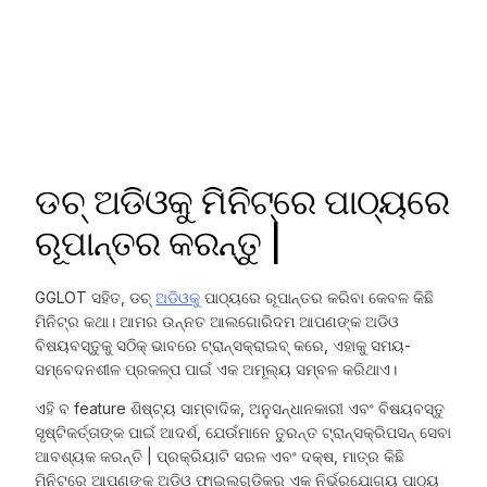
ଡଚ୍ ଅଡିଓକୁ ମିନିଟ୍ରେ ପାଠ୍ୟରେ
ରୂପାନ୍ତର କରନ୍ତୁ |
GGLOT ସହିତ, ଡଚ୍
ଅଡିଓକୁ
ପାଠ୍ୟରେ ରୂପାନ୍ତର କରିବା କେବଳ କିଛି
ମିନିଟ୍‌ର କଥା। ଆମର ଉନ୍ନତ ଆଲଗୋରିଦମ ଆପଣଙ୍କ ଅଡିଓ
ବିଷୟବସ୍ତୁକୁ ସଠିକ୍ ଭାବରେ ଟ୍ରାନ୍ସକ୍ରାଇବ୍ କରେ, ଏହାକୁ ସମୟ-
ସମ୍ବେଦନଶୀଳ ପ୍ରକଳ୍ପ ପାଇଁ ଏକ ଅମୂଲ୍ୟ ସମ୍ବଳ କରିଥାଏ।
ଏହି ବ feature ଶିଷ୍ଟ୍ୟ ସାମ୍ବାଦିକ, ଅନୁସନ୍ଧାନକାରୀ ଏବଂ ବିଷୟବସ୍ତୁ
ସୃଷ୍ଟିକର୍ତ୍ତାଙ୍କ ପାଇଁ ଆଦର୍ଶ, ଯେଉଁମାନେ ତୁରନ୍ତ ଟ୍ରାନ୍ସକ୍ରିପସନ୍ ସେବା
ଆବଶ୍ୟକ କରନ୍ତି | ପ୍ରକ୍ରିୟାଟି ସରଳ ଏବଂ ଦକ୍ଷ, ମାତ୍ର କିଛି
ମିନିଟରେ ଆପଣଙ୍କ ଅଡିଓ ଫାଇଲଗୁଡ଼ିକର ଏକ ନିର୍ଭରଯୋଗ୍ୟ ପାଠ୍ୟ