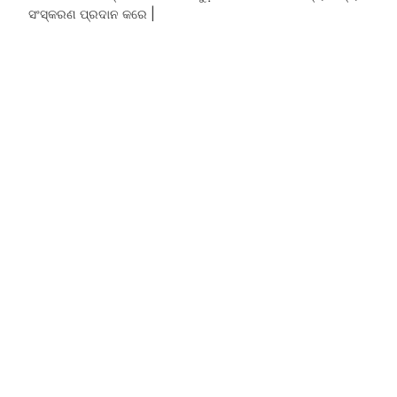
ସଂସ୍କରଣ ପ୍ରଦାନ କରେ |