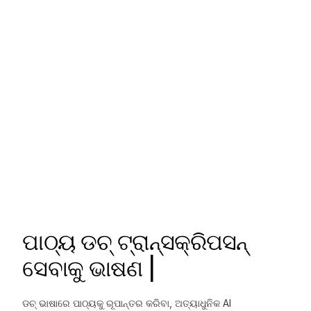
ପାଠ୍ୟ ଡଚ୍ ଟ୍ରାନ୍ସକ୍ରିପସନ୍
ସେବାକୁ ଭାଷଣ |
ଡଚ୍ ଭାଷାରେ ପାଠ୍ୟକୁ ରୂପାନ୍ତର କରିବା, ଅତ୍ୟାଧୁନିକ AI