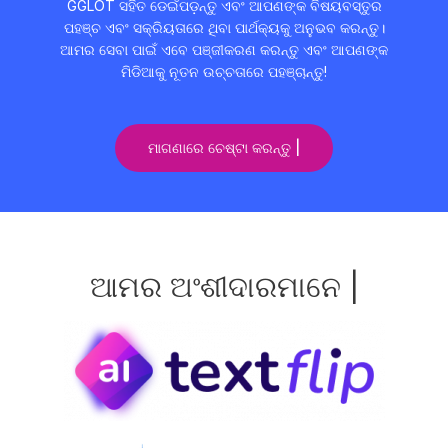
GGLOT ସହିତ ଡେଇଁପଡ଼ନ୍ତୁ ଏବଂ ଆପଣଙ୍କ ବିଷୟବସ୍ତୁର
ପହଞ୍ଚ ଏବଂ ସକ୍ରିୟତାରେ ଥିବା ପାର୍ଥକ୍ୟକୁ ଅନୁଭବ କରନ୍ତୁ।
ଆମର ସେବା ପାଇଁ ଏବେ ପଞ୍ଜୀକରଣ କରନ୍ତୁ ଏବଂ ଆପଣଙ୍କ
ମିଡିଆକୁ ନୂତନ ଉଚ୍ଚତାରେ ପହଞ୍ଚାନ୍ତୁ!
ମାଗଣାରେ ଚେଷ୍ଟା କରନ୍ତୁ |
ଆମର ଅଂଶୀଦାରମାନେ |