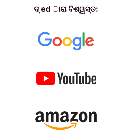
ଦ୍ ed ାରା ବିଶ୍ୱସ୍ତ: