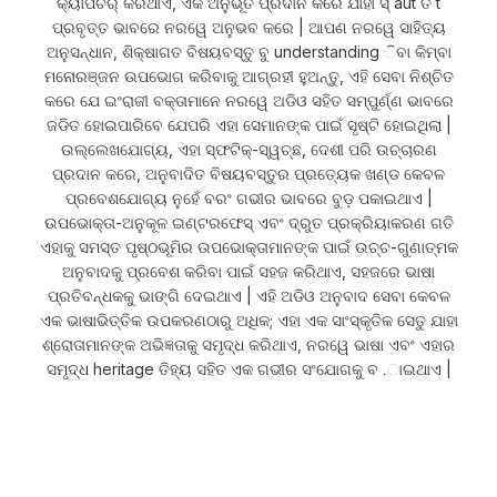
କ୍ୟାପଚର୍ କରିଥାଏ, ଏକ ଅନୁଭୂତି ପ୍ରଦାନ କରେ ଯାହା ସ୍ aut ତ t
ପ୍ରବୃତ୍ତ ଭାବରେ ନରୱେ ଅନୁଭବ କରେ | ଆପଣ ନରୱେ ସାହିତ୍ୟ
ଅନୁସନ୍ଧାନ, ଶିକ୍ଷାଗତ ବିଷୟବସ୍ତୁ ବୁ understanding ିବା କିମ୍ବା
ମନୋରଞ୍ଜନ ଉପଭୋଗ କରିବାକୁ ଆଗ୍ରହୀ ହୁଅନ୍ତୁ, ଏହି ସେବା ନିଶ୍ଚିତ
କରେ ଯେ ଇଂରାଜୀ ବକ୍ତାମାନେ ନରୱେ ଅଡିଓ ସହିତ ସମ୍ପୁର୍ଣ୍ଣ ଭାବରେ
ଜଡିତ ହୋଇପାରିବେ ଯେପରି ଏହା ସେମାନଙ୍କ ପାଇଁ ସୃଷ୍ଟି ହୋଇଥିଲା |
ଉଲ୍ଲେଖଯୋଗ୍ୟ, ଏହା ସ୍ଫଟିକ୍-ସ୍ୱଚ୍ଛ, ଦେଶୀ ପରି ଉଚ୍ଚାରଣ
ପ୍ରଦାନ କରେ, ଅନୁବାଦିତ ବିଷୟବସ୍ତୁର ପ୍ରତ୍ୟେକ ଖଣ୍ଡ କେବଳ
ପ୍ରବେଶଯୋଗ୍ୟ ନୁହେଁ ବରଂ ଗଭୀର ଭାବରେ ବୁଡ଼ ପକାଇଥାଏ |
ଉପଭୋକ୍ତା-ଅନୁକୂଳ ଇଣ୍ଟରଫେସ୍ ଏବଂ ଦ୍ରୁତ ପ୍ରକ୍ରିୟାକରଣ ଗତି
ଏହାକୁ ସମସ୍ତ ପୃଷ୍ଠଭୂମିର ଉପଭୋକ୍ତାମାନଙ୍କ ପାଇଁ ଉଚ୍ଚ-ଗୁଣାତ୍ମକ
ଅନୁବାଦକୁ ପ୍ରବେଶ କରିବା ପାଇଁ ସହଜ କରିଥାଏ, ସହଜରେ ଭାଷା
ପ୍ରତିବନ୍ଧକକୁ ଭାଙ୍ଗି ଦେଇଥାଏ | ଏହି ଅଡିଓ ଅନୁବାଦ ସେବା କେବଳ
ଏକ ଭାଷାଭିତ୍ତିକ ଉପକରଣଠାରୁ ଅଧିକ; ଏହା ଏକ ସାଂସ୍କୃତିକ ସେତୁ ଯାହା
ଶ୍ରୋତାମାନଙ୍କ ଅଭିଜ୍ଞତାକୁ ସମୃଦ୍ଧ କରିଥାଏ, ନରୱେ ଭାଷା ଏବଂ ଏହାର
ସମୃଦ୍ଧ heritage ତିହ୍ୟ ସହିତ ଏକ ଗଭୀର ସଂଯୋଗକୁ ବ .ାଇଥାଏ |