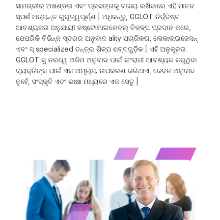
ସାମଗ୍ରୀର ଅଖଣ୍ଡତା ଏବଂ ପ୍ରସଙ୍ଗକୁ ବଜାୟ ରଖିବାରେ ଏହି ମାନବ
ସ୍ପର୍ଶ ଅତ୍ୟନ୍ତ ଗୁରୁତ୍ୱପୂର୍ଣ୍ଣ | ଅଧିକନ୍ତୁ, GGLOT ନିର୍ଦ୍ଦିଷ୍ଟ
ଆବଶ୍ୟକତା ଅନୁଯାୟୀ କଷ୍ଟୋମାଇଜେବଲ୍ ବିକଳ୍ପ ପ୍ରଦାନ କରେ,
ଯେପରିକି ବିଭିନ୍ନ ସ୍ତରର ଅନୁବାଦ ality ପଚାରିକତା, ଲୋକାଲାଇଜେସନ୍
ଏବଂ ସ୍ specialized ତନ୍ତ୍ର ଶିଳ୍ପ ଶବ୍ଦଗୁଡ଼ିକ | ଏହି ଅନୁକୂଳତା
GGLOT କୁ ନରୱେ ଅଡିଓ ଅନୁବାଦ ପାଇଁ ଇଂରାଜୀ ଆବଶ୍ୟକ କରୁଥିବା
ବ୍ୟକ୍ତିଙ୍କ ପାଇଁ ଏକ ଅମୂଲ୍ୟ ଉପକରଣ କରିଥାଏ, କେବଳ ଅନୁବାଦ
ନୁହେଁ, ସଂସ୍କୃତି ଏବଂ ଭାଷା ମଧ୍ୟରେ ଏକ ସେତୁ |