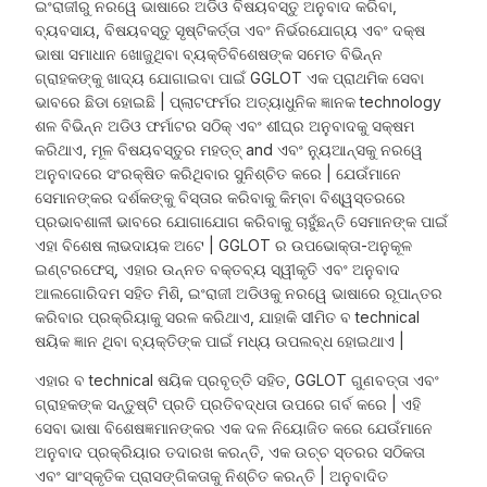
ଇଂରାଜୀରୁ ନରୱେ ଭାଷାରେ ଅଡିଓ ବିଷୟବସ୍ତୁ ଅନୁବାଦ କରିବା,
ବ୍ୟବସାୟ, ବିଷୟବସ୍ତୁ ସୃଷ୍ଟିକର୍ତ୍ତା ଏବଂ ନିର୍ଭରଯୋଗ୍ୟ ଏବଂ ଦକ୍ଷ
ଭାଷା ସମାଧାନ ଖୋଜୁଥିବା ବ୍ୟକ୍ତିବିଶେଷଙ୍କ ସମେତ ବିଭିନ୍ନ
ଗ୍ରାହକଙ୍କୁ ଖାଦ୍ୟ ଯୋଗାଇବା ପାଇଁ GGLOT ଏକ ପ୍ରାଥମିକ ସେବା
ଭାବରେ ଛିଡା ହୋଇଛି | ପ୍ଲାଟଫର୍ମର ଅତ୍ୟାଧୁନିକ ଜ୍ଞାନକ technology
ଶଳ ବିଭିନ୍ନ ଅଡିଓ ଫର୍ମାଟର ସଠିକ୍ ଏବଂ ଶୀଘ୍ର ଅନୁବାଦକୁ ସକ୍ଷମ
କରିଥାଏ, ମୂଳ ବିଷୟବସ୍ତୁର ମହତ୍ତ୍ and ଏବଂ ନ୍ୟୁଆନ୍ସକୁ ନରୱେ
ଅନୁବାଦରେ ସଂରକ୍ଷିତ କରିଥିବାର ସୁନିଶ୍ଚିତ କରେ | ଯେଉଁମାନେ
ସେମାନଙ୍କର ଦର୍ଶକଙ୍କୁ ବିସ୍ତାର କରିବାକୁ କିମ୍ବା ବିଶ୍ୱସ୍ତରରେ
ପ୍ରଭାବଶାଳୀ ଭାବରେ ଯୋଗାଯୋଗ କରିବାକୁ ଚାହୁଁଛନ୍ତି ସେମାନଙ୍କ ପାଇଁ
ଏହା ବିଶେଷ ଲାଭଦାୟକ ଅଟେ | GGLOT ର ଉପଭୋକ୍ତା-ଅନୁକୂଳ
ଇଣ୍ଟରଫେସ୍, ଏହାର ଉନ୍ନତ ବକ୍ତବ୍ୟ ସ୍ୱୀକୃତି ଏବଂ ଅନୁବାଦ
ଆଲଗୋରିଦମ ସହିତ ମିଶି, ଇଂରାଜୀ ଅଡିଓକୁ ନରୱେ ଭାଷାରେ ରୂପାନ୍ତର
କରିବାର ପ୍ରକ୍ରିୟାକୁ ସରଳ କରିଥାଏ, ଯାହାକି ସୀମିତ ବ technical
ଷୟିକ ଜ୍ଞାନ ଥିବା ବ୍ୟକ୍ତିଙ୍କ ପାଇଁ ମଧ୍ୟ ଉପଲବ୍ଧ ହୋଇଥାଏ |
ଏହାର ବ technical ଷୟିକ ପ୍ରବୃତ୍ତି ସହିତ, GGLOT ଗୁଣବତ୍ତା ଏବଂ
ଗ୍ରାହକଙ୍କ ସନ୍ତୁଷ୍ଟି ପ୍ରତି ପ୍ରତିବଦ୍ଧତା ଉପରେ ଗର୍ବ କରେ | ଏହି
ସେବା ଭାଷା ବିଶେଷଜ୍ଞମାନଙ୍କର ଏକ ଦଳ ନିୟୋଜିତ କରେ ଯେଉଁମାନେ
ଅନୁବାଦ ପ୍ରକ୍ରିୟାର ତଦାରଖ କରନ୍ତି, ଏକ ଉଚ୍ଚ ସ୍ତରର ସଠିକତା
ଏବଂ ସାଂସ୍କୃତିକ ପ୍ରାସଙ୍ଗିକତାକୁ ନିଶ୍ଚିତ କରନ୍ତି | ଅନୁବାଦିତ