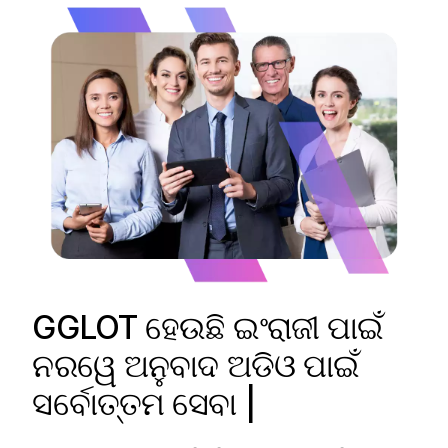
GGLOT ହେଉଛି ଇଂରାଜୀ ପାଇଁ
ନରୱେ ଅନୁବାଦ ଅଡିଓ ପାଇଁ
ସର୍ବୋତ୍ତମ ସେବା |