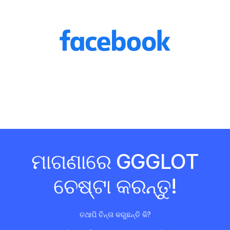
ମାଗଣାରେ GGGLOT
ଚେଷ୍ଟା କରନ୍ତୁ!
ତଥାପି ଚିନ୍ତା କରୁଛନ୍ତି କି?