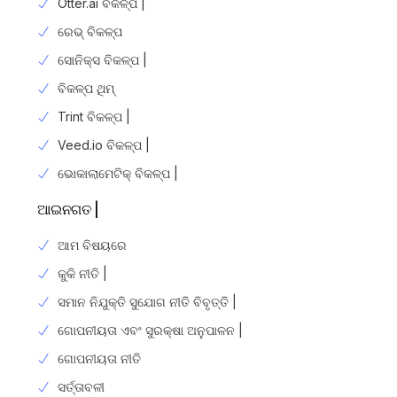
Otter.ai ବିକଳ୍ପ |
ରେଭ୍ ବିକଳ୍ପ
ସୋନିକ୍ସ ବିକଳ୍ପ |
ବିକଳ୍ପ ଥିମ୍
Trint ବିକଳ୍ପ |
Veed.io ବିକଳ୍ପ |
ଭୋକାଲାମେଟିକ୍ ବିକଳ୍ପ |
ଆଇନଗତ |
ଆମ ବିଷୟରେ
କୁକି ନୀତି |
ସମାନ ନିଯୁକ୍ତି ସୁଯୋଗ ନୀତି ବିବୃତ୍ତି |
ଗୋପନୀୟତା ଏବଂ ସୁରକ୍ଷା ଅନୁପାଳନ |
ଗୋପନୀୟତା ନୀତି
Login
ସର୍ତ୍ତାବଳୀ