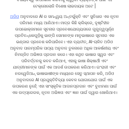
ଟେକ୍ନୋଲୋଜି ବିଶେଷ ଲାଭଦାୟକ ଅଟେ |
ଅଡିଓ
ଅନୁବାଦରେ AI ର ସମନ୍ୱୟ ଅନ୍ତର୍ଭୁକ୍ତି ଏବଂ ସୁବିଧାର ଏକ ନୂତନ
ପରିମାଣ ମଧ୍ୟ ଆଣିଥାଏ। ମାତ୍ର କିଛି କ୍ଲିକ୍‌ରେ, ଦୃଷ୍ଟିହୀନ
ଉପଭୋକ୍ତାମାନେ ସୂଚନାର ପ୍ରବେଶଯୋଗ୍ୟତାରେ ଗୁରୁତ୍ୱପୂର୍ଣ୍ଣ
ପ୍ରତିବନ୍ଧକଗୁଡ଼ିକୁ ଭାଙ୍ଗି ସେମାନଙ୍କ ମାତୃଭାଷାରେ ସୂଚନାର ଏକ
ଭଣ୍ଡାର ପ୍ରବେଶ କରିପାରିବେ। ଏହା ବ୍ୟତୀତ, AI-ଚାଳିତ ଅଡିଓ
ଅନୁବାଦ ପାରମ୍ପରିକ ପାଠ୍ୟ ଅନୁବାଦ ତୁଳନାରେ ଅଧିକ ଆକର୍ଷଣୀୟ ଏବଂ
ନିମଜ୍ଜିତ ଅଭିଜ୍ଞତା ପ୍ରଦାନ କରେ। ଏହା କଥିତ ଭାଷାର ସ୍ୱର ଏବଂ
ପରିବର୍ତ୍ତନକୁ କବଚ କରିଥାଏ, ଏହାକୁ ଭାଷା ଶିକ୍ଷାର୍ଥୀ ଏବଂ
ଯାତ୍ରୀମାନଙ୍କ ପାଇଁ ଏକ ଆଦର୍ଶ ଉପକରଣ କରିଥାଏ। ଇଂରାଜୀ ଏବଂ
ନରୱେଜିଆନ୍ ଭାଷାଭାଷୀଙ୍କ ମଧ୍ୟରେ ସେତୁ ସ୍ଥାପନ କରି, ଅଡିଓ
ଅନୁବାଦରେ AI ପ୍ରଯୁକ୍ତିବିଦ୍ୟା କେବଳ ଯୋଗାଯୋଗ ପାଇଁ ଏକ
ଉପକରଣ ନୁହେଁ; ଏହା ସାଂସ୍କୃତିକ ଆଦାନପ୍ରଦାନ ଏବଂ ବୁଝାମଣା ପାଇଁ
ଏକ ଉତ୍ପ୍ରେରକ, ନୂତନ ଅଭିଜ୍ଞତା ଏବଂ ଜ୍ଞାନ ପାଇଁ ଦ୍ୱାର ଖୋଲିଥାଏ।