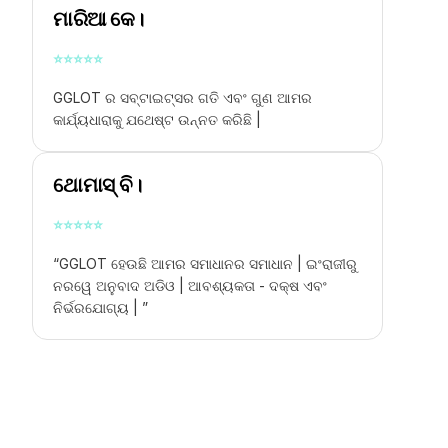
ମାରିଆ କେ।
⭐
⭐
⭐
⭐
⭐
GGLOT ର ସବ୍ଟାଇଟ୍ସର ଗତି ଏବଂ ଗୁଣ ଆମର
କାର୍ଯ୍ୟଧାରାକୁ ଯଥେଷ୍ଟ ଉନ୍ନତ କରିଛି |
ଥୋମାସ୍ ବି।
⭐
⭐
⭐
⭐
⭐
“GGLOT ହେଉଛି ଆମର ସମାଧାନର ସମାଧାନ |
ଇଂରାଜୀରୁ
ନରୱେ ଅନୁବାଦ ଅଡିଓ |
ଆବଶ୍ୟକତା - ଦକ୍ଷ ଏବଂ
ନିର୍ଭରଯୋଗ୍ୟ | ”