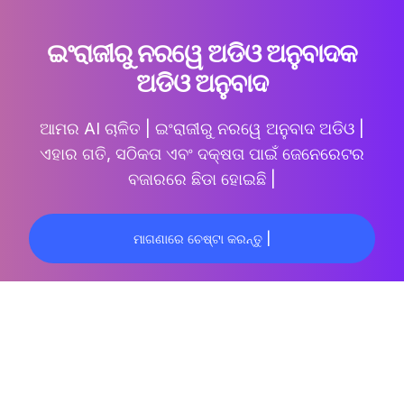
ଇଂରାଜୀରୁ ନରୱେ ଅଡିଓ ଅନୁବାଦକ
ଅଡିଓ ଅନୁବାଦ
ଆମର AI ଚାଳିତ |
ଇଂରାଜୀରୁ ନରୱେ ଅନୁବାଦ ଅଡିଓ |
ଏହାର ଗତି, ସଠିକତା ଏବଂ ଦକ୍ଷତା ପାଇଁ ଜେନେରେଟର
ବଜାରରେ ଛିଡା ହୋଇଛି |
ମାଗଣାରେ ଚେଷ୍ଟା କରନ୍ତୁ |