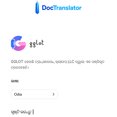
GGLOT ହେଉଛି ଟ୍ରାନ୍ସଲେସନ୍ କ୍ଲାଉଡ୍ LLC ଦ୍ୱାରା ଏକ ପଞ୍ଜିକୃତ
ଟ୍ରେଡମାର୍କ।
ଭାଷା:
Odia
ସୃଷ୍ଟି କରନ୍ତୁ |