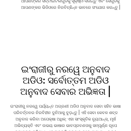
ଆପଣଙ୍କର ସବ୍ଟାଇଟଲଗୁଡିକୁ ସୂକ୍ଷ୍ମ-ସଜାନ୍ତୁ ଏବଂ ସେଗୁଡିକୁ
ଆପଣଙ୍କର ଭିଡିଓରେ ନିରବିଚ୍ଛିନ୍ନ ଭାବରେ ସଂଯୋଗ କରନ୍ତୁ |
ଇଂରାଜୀରୁ ନରୱେ ଅନୁବାଦ
ଅଡିଓ: ସର୍ବୋତ୍ତମ ଅଡିଓ
ଅନୁବାଦ ସେବାର ଅଭିଜ୍ଞତା |
ଇଂରାଜୀରୁ ନରୱେ ପର୍ଯ୍ୟନ୍ତ ଅଗ୍ରଣୀ ଅଡିଓ ଅନୁବାଦ ସେବା ସହିତ ଭାଷା
ପରିବର୍ତ୍ତନର ନିରବିହୀନ ଦୁନିଆକୁ ବୁଡ଼ନ୍ତୁ | ଏହି ସେବା କେବଳ ଶବ୍ଦ
ଅନୁବାଦ କରିବା ଅପେକ୍ଷା ଅଧିକ; ଏହା ସାଂସ୍କୃତିକ ନ୍ୟୁଆନ୍ସ, ମୂର୍ଖ
ଅଭିବ୍ୟକ୍ତି ଏବଂ ଉଭୟ ଭାଷାର ଭାବପ୍ରବଣତାକୁ ସମ୍ପୂର୍ଣ୍ଣ ରୂପେ