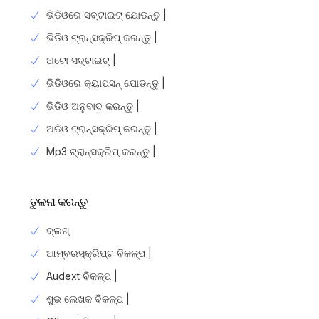
ଭିଡିଓରେ ସବ୍ଟାଇଟ୍ ଯୋଡନ୍ତୁ |
ଭିଡିଓ ଟ୍ରାନ୍ସକ୍ରିପ୍ କରନ୍ତୁ |
ଅଟୋ ସବ୍ଟାଇଟ୍ |
ଭିଡିଓରେ କ୍ୟାପସନ୍ ଯୋଡନ୍ତୁ |
ଭିଡିଓ ଅନୁବାଦ କରନ୍ତୁ |
ଅଡିଓ ଟ୍ରାନ୍ସକ୍ରିପ୍ କରନ୍ତୁ |
Mp3 ଟ୍ରାନ୍ସକ୍ରିପ୍ କରନ୍ତୁ |
ତୁଳନା କରନ୍ତୁ
ବ୍ଲଗ୍
ଆମ୍ବରସ୍କ୍ରିପ୍ଟ ବିକଳ୍ପ |
Audext ବିକଳ୍ପ |
ଶୁଭ ଲେଖକ ବିକଳ୍ପ |