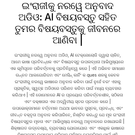
ଇଂରାଜୀକୁ ନରୱେ ଅନୁବାଦ
ଅଡିଓ: AI ବିଷୟବସ୍ତୁ ସହିତ
ତୁମର ବିଷୟବସ୍ତୁକୁ ଜୀବନରେ
ଆଣିବା |
ଇଂରାଜୀରୁ ନରୱେ ଅନୁବାଦ ଅଡିଓ, AI ଟେକ୍ନୋଲୋଜି ଦ୍ୱାରା ଚାଳିତ,
ଆମେ ଭାଷା ପ୍ରତିବନ୍ଧକ ଏବଂ ବିଷୟବସ୍ତୁ ଉପଲବ୍ଧତା ଆଭିମୁଖ୍ୟରେ
ଏକ ଭୂମିପୂଜନ ପରିବର୍ତ୍ତନକୁ ପ୍ରତିନିଧିତ୍ୱ କରେ | ଏହି ଅଭିନବ ସମାଧାନ
ଉନ୍ନତ ଆଲଗୋରିଦମ ଏବଂ ମେସିନ୍ ଲର୍ନିଂ କ ques ଶଳକୁ କେବଳ
ଇଂରାଜୀରୁ ନରୱେ ଭାଷାରେ ଅନୁବାଦ କରିବା ପାଇଁ ନୁହେଁ ବରଂ ଏହାକୁ
ପ୍ରାକୃତିକ, ସ୍ୱଚ୍ଛ ଅଡିଓରେ ପରିଣତ କରିବା ପାଇଁ ମଧ୍ୟ ବ୍ୟବହାର
କରିଥାଏ | ଏହି ଡୋମେନରେ AI ର ପ୍ରୟୋଗ ପରିବର୍ତ୍ତନଶୀଳ, ସଠିକତା
ଏବଂ ଦକ୍ଷତାର ଏକ ଅଦ୍ୱିତୀୟ ସ୍ତର ପ୍ରଦାନ କରେ |
ଉପଭୋକ୍ତାମାନେ ବର୍ତ୍ତମାନ ଅଯଥା ଭାବରେ ପୁସ୍ତକ, ପ୍ରବନ୍ଧ, ଏବଂ
ଜୀବନ୍ତ ବକ୍ତୃତା ଅନୁବାଦ କରିପାରିବେ, ନିଶ୍ଚିତ କରନ୍ତୁ ଯେ ମୂଳ ଇଂରାଜୀ
ବିଷୟବସ୍ତୁର ମୂଳତା ଏବଂ ଆଭିମୁଖ୍ୟ ନରୱେ ଅନୁବାଦରେ ରଖାଯାଇଛି |
ଶିକ୍ଷାଗତ ଉଦ୍ଦେଶ୍ୟ, ବ୍ୟବସାୟ ଯୋଗାଯୋଗ ଏବଂ ଏକାଧିକ ଭାଷାରେ
ବିଷୟବସ୍ତୁ ଉପଭୋଗ କରିବାକୁ ଚାହୁଁଥିବା ବ୍ୟକ୍ତିଙ୍କ ପାଇଁ ଏହି