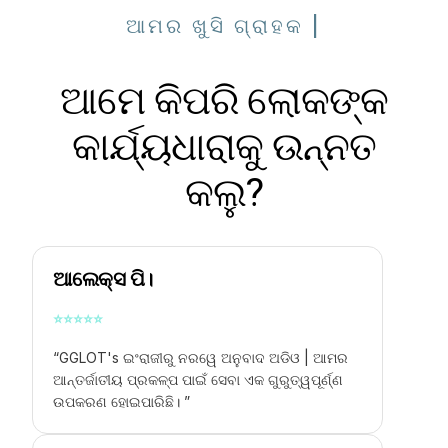
ଆମର ଖୁସି ଗ୍ରାହକ |
ଆମେ କିପରି ଲୋକଙ୍କ
କାର୍ଯ୍ୟଧାରାକୁ ଉନ୍ନତ
କଲୁ?
ଆଲେକ୍ସ ପି।
⭐
⭐
⭐
⭐
⭐
“GGLOT's
ଇଂରାଜୀରୁ ନରୱେ ଅନୁବାଦ ଅଡିଓ |
ଆମର
ଆନ୍ତର୍ଜାତୀୟ ପ୍ରକଳ୍ପ ପାଇଁ ସେବା ଏକ ଗୁରୁତ୍ୱପୂର୍ଣ୍ଣ
ଉପକରଣ ହୋଇପାରିଛି। ”