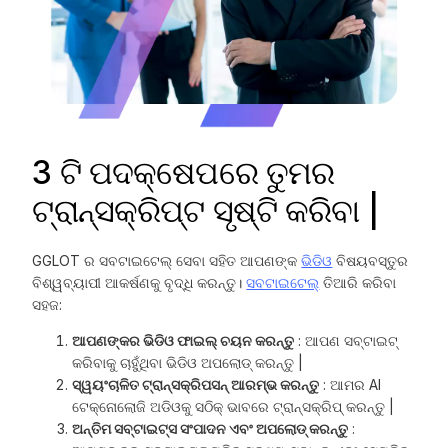
3 ଟି ପଦକ୍ଷେପରେ ତୁମର
ଟ୍ରାନ୍ସକ୍ରିପ୍ଟ ସୃଷ୍ଟି କରିବା |
GGLOT ର ସବଟାଇଟେଲ୍ ସେବା ସହିତ ଆପଣଙ୍କ
ଭିଡିଓ
ବିଷୟବସ୍ତୁର
ବିଶ୍ୱବ୍ୟାପୀ ଆକର୍ଷଣକୁ ବୃଦ୍ଧି କରନ୍ତୁ।
ସବଟାଇଟେଲ୍
ତିଆରି କରିବା
ସହଜ:
ଆପଣଙ୍କର ଭିଡିଓ ଫାଇଲ୍ ଚୟନ କରନ୍ତୁ
: ଆପଣ ସବ୍ଟାଇଟ୍
କରିବାକୁ ଚାହୁଁଥିବା ଭିଡିଓ ଅପଲୋଡ୍ କରନ୍ତୁ |
ସ୍ୱୟଂଚାଳିତ ଟ୍ରାନ୍ସକ୍ରିପସନ୍ ଆରମ୍ଭ କରନ୍ତୁ
: ଆମର AI
ଟେକ୍ନୋଲୋଜି ଅଡିଓକୁ ସଠିକ୍ ଭାବରେ ଟ୍ରାନ୍ସକ୍ରିପ୍ କରନ୍ତୁ |
ଅନ୍ତିମ ସବ୍ଟାଇଟ୍ସ ସଂପାଦନ ଏବଂ ଅପଲୋଡ୍ କରନ୍ତୁ
: