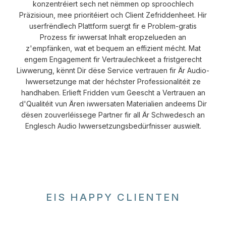
konzentréiert sech net nëmmen op sproochlech
Präzisioun, mee prioritéiert och Client Zefriddenheet. Hir
userfrëndlech Plattform suergt fir e Problem-gratis
Prozess fir iwwersat Inhalt eropzelueden an
z'empfänken, wat et bequem an effizient mécht. Mat
engem Engagement fir Vertraulechkeet a fristgerecht
Liwwerung, kënnt Dir dëse Service vertrauen fir Är Audio-
Iwwersetzunge mat der héchster Professionalitéit ze
handhaben. Erlieft Fridden vum Geescht a Vertrauen an
d'Qualitéit vun Ären iwwersaten Materialien andeems Dir
dësen zouverléissege Partner fir all Är Schwedesch an
Englesch Audio Iwwersetzungsbedürfnisser auswielt.
EIS HAPPY CLIENTEN