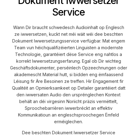
Dokument Iwwersetzer
Service
Wann Dir braucht schwedesch Audioinhalt op Englesch
ze iwwersetzen, kuckt net méi wäit wéi dee beschten
Dokument Iwwersetzungsservice verfügbar. Mat engem
Team vun héichqualifizéierten Linguisten a modernste
Technologie, garantéiert dëse Service eng nahtlos a
korrekt Iwwersetzungserfarung. Egal ob Dir wichteg
Geschäftsdokumenter, perséinlech Opzeechnungen oder
akademescht Material hutt, si bidden eng ëmfaassend
Léisung fir Äre Besoinen ze treffen. Hir Engagement fir
Qualitéit an Opmierksamkeet op Detailer garantéiert datt
den iwwersaten Audio den ursprénglechen Kontext
behält an déi virgesinn Noriicht präzis vermëttelt,
Sproochebarrièren iwwerbréckt an effektiv
Kommunikatioun an engleschsproochegen Ëmfeld
erméiglechen.
Dee beschten Dokument Iwwersetzer Service