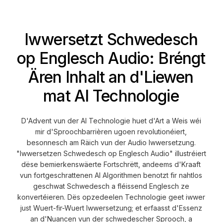
Iwwersetzt Schwedesch
op Englesch Audio: Bréngt
Ären Inhalt an d'Liewen
mat AI Technologie
D'Advent vun der AI Technologie huet d'Art a Weis wéi
mir d'Sproochbarrièren ugoen revolutionéiert,
besonnesch am Räich vun der Audio Iwwersetzung.
"Iwwersetzen Schwedesch op Englesch Audio" illustréiert
dëse bemierkenswäerte Fortschrëtt, andeems d'Kraaft
vun fortgeschrattenen AI Algorithmen benotzt fir nahtlos
geschwat Schwedesch a fléissend Englesch ze
konvertéieren. Dës opzedeelen Technologie geet iwwer
just Wuert-fir-Wuert Iwwersetzung; et erfaasst d'Essenz
an d'Nuancen vun der schwedescher Sprooch, a