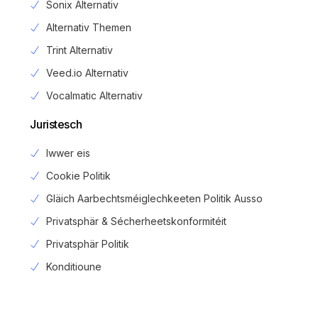
Sonix Alternativ
Alternativ Themen
Trint Alternativ
Veed.io Alternativ
Vocalmatic Alternativ
Juristesch
Iwwer eis
Cookie Politik
Gläich Aarbechtsméiglechkeeten Politik Ausso
Privatsphär & Sécherheetskonformitéit
Privatsphär Politik
Login
Konditioune
Umellen