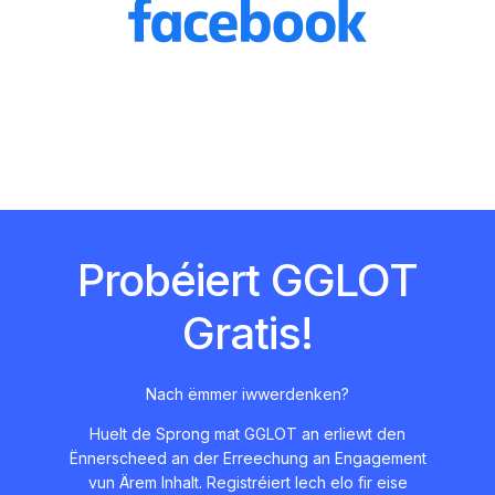
Probéiert GGLOT
Gratis!
Nach ëmmer iwwerdenken?
Huelt de Sprong mat GGLOT an erliewt den
Ënnerscheed an der Erreechung an Engagement
vun Ärem Inhalt. Registréiert Iech elo fir eise