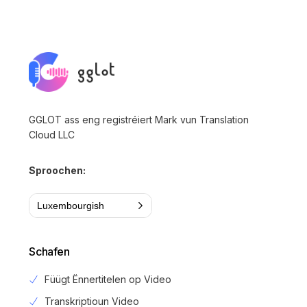
GGLOT ass eng registréiert Mark vun Translation
Cloud LLC
Sproochen:
Luxembourgish
Schafen
Füügt Ënnertitelen op Video
Transkriptioun Video