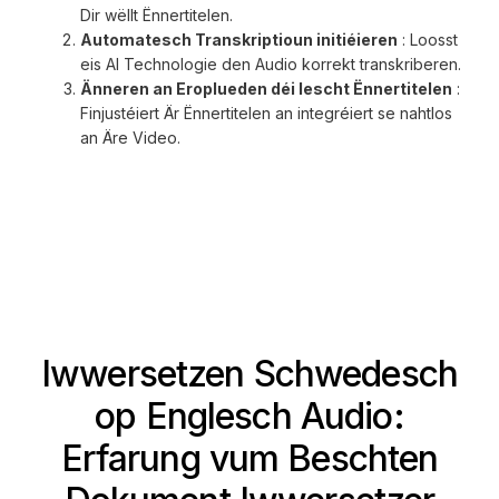
Dir wëllt Ënnertitelen.
Automatesch Transkriptioun initiéieren
: Loosst
eis AI Technologie den Audio korrekt transkriberen.
Änneren an Eroplueden déi lescht Ënnertitelen
:
Finjustéiert Är Ënnertitelen an integréiert se nahtlos
an Äre Video.
Iwwersetzen Schwedesch
op Englesch Audio:
Erfarung vum Beschten