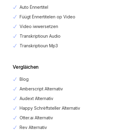
Auto Ënnertitel
Füügt Ënnertitelen op Video
Video iwwersetzen
Transkriptioun Audio
Transkriptioun Mp3
Vergläichen
Blog
Amberscript Alternativ
Audext Alternativ
Happy Schrëftsteller Alternativ
Otter.ai Alternativ
Rev Alternativ