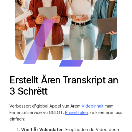
Erstellt Ären Transkript an
3 Schrëtt
Verbessert d'global Appel vun Ärem
Videoinhalt
mam
Ënnertitelservice vu GGLOT.
Ënnertitelen
ze kreéieren ass
einfach:
Wielt Är Videodatei
: Eroplueden de Video deen