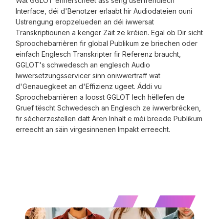
Wat GGLOT ënnerscheet ass seng userfrëndlech
Interface, déi d'Benotzer erlaabt hir Audiodateien ouni
Ustrengung eropzelueden an déi iwwersat
Transkriptiounen a kenger Zäit ze kréien. Egal ob Dir sicht
Sproochebarrièren fir global Publikum ze briechen oder
einfach Englesch Transkripter fir Referenz braucht,
GGLOT's schwedesch an englesch Audio
Iwwersetzungsservicer sinn oniwwertraff wat
d'Genauegkeet an d'Effizienz ugeet. Äddi vu
Sproochebarrièren a loosst GGLOT Iech hëllefen de
Gruef tëscht Schwedesch an Englesch ze iwwerbrécken,
fir sécherzestellen datt Ären Inhalt e méi breede Publikum
erreecht an säin virgesinnenen Impakt erreecht.