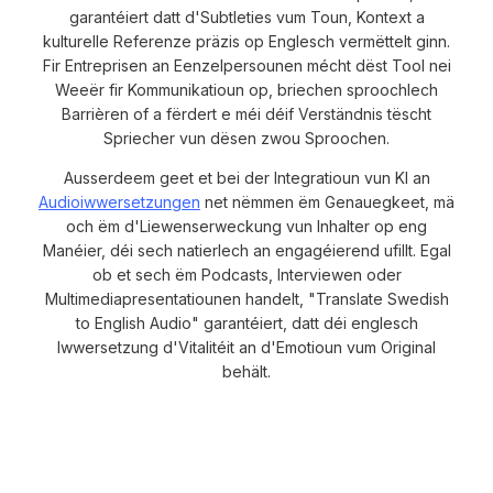
garantéiert datt d'Subtleties vum Toun, Kontext a
kulturelle Referenze präzis op Englesch vermëttelt ginn.
Fir Entreprisen an Eenzelpersounen mécht dëst Tool nei
Weeër fir Kommunikatioun op, briechen sproochlech
Barrièren of a fërdert e méi déif Verständnis tëscht
Spriecher vun dësen zwou Sproochen.
Ausserdeem geet et bei der Integratioun vun KI an
Audioiwwersetzungen
net nëmmen ëm Genauegkeet, mä
och ëm d'Liewenserweckung vun Inhalter op eng
Manéier, déi sech natierlech an engagéierend ufillt. Egal
ob et sech ëm Podcasts, Interviewen oder
Multimediapresentatiounen handelt, "Translate Swedish
to English Audio" garantéiert, datt déi englesch
Iwwersetzung d'Vitalitéit an d'Emotioun vum Original
behält.