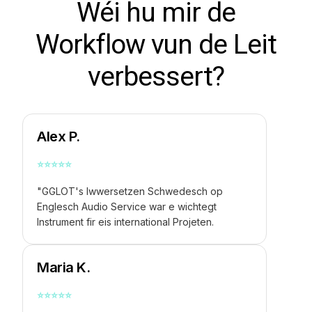
Wéi hu mir de
Workflow vun de Leit
verbessert?
Alex P.
⭐
⭐
⭐
⭐
⭐
"GGLOT's
Iwwersetzen Schwedesch op
Englesch Audio
Service war e wichtegt
Instrument fir eis international Projeten.
Maria K.
⭐
⭐
⭐
⭐
⭐