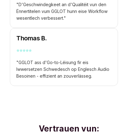
"D'Geschwindegkeet an d'Qualitéit vun den
Ënnertitelen vum GGLOT hunn eise Workflow
wesentlech verbessert."
Thomas B.
⭐
⭐
⭐
⭐
⭐
"GGLOT ass d'Go-to-Léisung fir eis
Iwwersetzen Schwedesch op Englesch Audio
Besoinen - effizient an zouverlässeg.
Vertrauen vun: