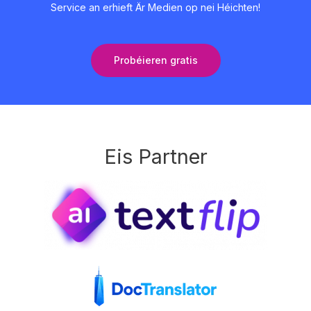
Service an erhieft Är Medien op nei Héichten!
Probéieren gratis
Eis Partner