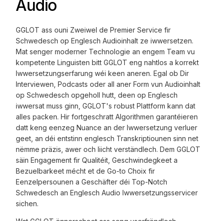
Audio
GGLOT ass ouni Zweiwel de Premier Service fir
Schwedesch op Englesch Audioinhalt ze iwwersetzen.
Mat senger moderner Technologie an engem Team vu
kompetente Linguisten bitt GGLOT eng nahtlos a korrekt
Iwwersetzungserfarung wéi keen aneren. Egal ob Dir
Interviewen, Podcasts oder all aner Form vun Audioinhalt
op Schwedesch opgeholl hutt, deen op Englesch
iwwersat muss ginn, GGLOT's robust Plattform kann dat
alles packen. Hir fortgeschratt Algorithmen garantéieren
datt keng eenzeg Nuance an der Iwwersetzung verluer
geet, an déi entstinn englesch Transkriptiounen sinn net
nëmme präzis, awer och liicht verständlech. Dem GGLOT
säin Engagement fir Qualitéit, Geschwindegkeet a
Bezuelbarkeet mécht et de Go-to Choix fir
Eenzelpersounen a Geschäfter déi Top-Notch
Schwedesch an Englesch Audio Iwwersetzungsservicer
sichen.