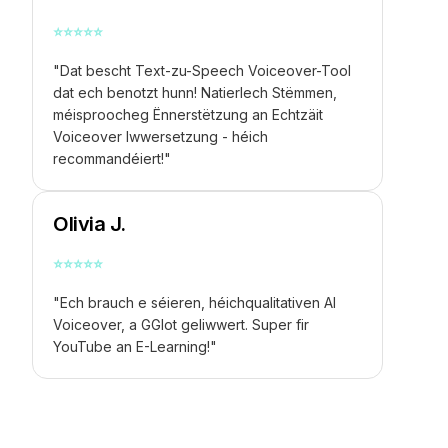
⭐
⭐
⭐
⭐
⭐
"Dat bescht Text-zu-Speech Voiceover-Tool
dat ech benotzt hunn! Natierlech Stëmmen,
méisproocheg Ënnerstëtzung an Echtzäit
Voiceover Iwwersetzung - héich
recommandéiert!"
Olivia J.
⭐
⭐
⭐
⭐
⭐
"Ech brauch e séieren, héichqualitativen AI
Voiceover, a GGlot geliwwert. Super fir
YouTube an E-Learning!"