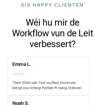
EIS HAPPY CLIENTEN
Wéi hu mir de
Workflow vun de Leit
verbessert?
Emma L.
⭐
⭐
⭐
⭐
⭐
"Dem GGlot säin Text-zu-Ried Voiceover
kléngt sou richteg! Perfekt fir meng Videoen.
Noah S.