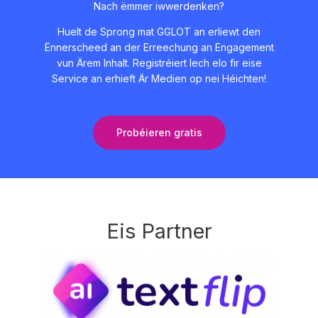
Nach ëmmer iwwerdenken?
Huelt de Sprong mat GGLOT an erliewt den
Ënnerscheed an der Erreechung an Engagement
vun Ärem Inhalt. Registréiert Iech elo fir eise
Service an erhieft Är Medien op nei Héichten!
Probéieren gratis
Eis Partner