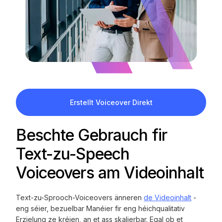
Erstellt Voiceover Direkt
Beschte Gebrauch fir
Text-zu-Speech
Voiceovers am Videoinhalt
Text-zu-Sprooch-Voiceovers änneren
de Videoinhalt
-
eng séier, bezuelbar Manéier fir eng héichqualitativ
Erzielung ze kréien, an et ass skalierbar. Egal ob et