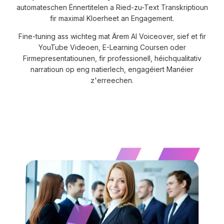
automateschen Ënnertitelen a Ried-zu-Text Transkriptioun
fir maximal Kloerheet an Engagement.
Fine-tuning ass wichteg mat Ärem AI Voiceover, sief et fir
YouTube Videoen, E-Learning Coursen oder
Firmepresentatiounen, fir professionell, héichqualitativ
narratioun op eng natierlech, engagéiert Manéier
z'erreechen.