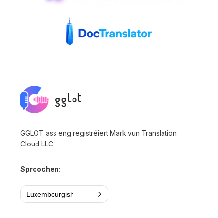
GGLOT ass eng registréiert Mark vun Translation
Cloud LLC
Sproochen:
Luxembourgish