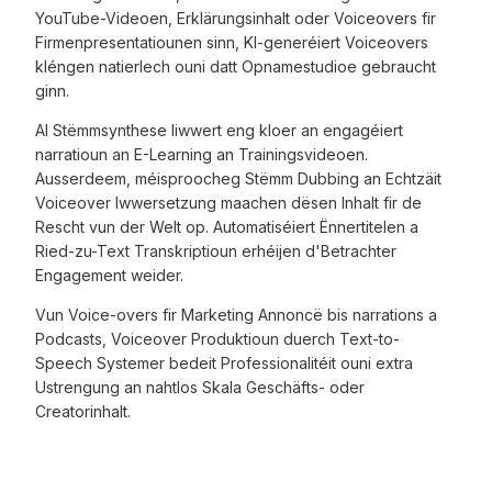
YouTube-Videoen, Erklärungsinhalt oder Voiceovers fir
Firmenpresentatiounen sinn, KI-generéiert Voiceovers
kléngen natierlech ouni datt Opnamestudioe gebraucht
ginn.
AI Stëmmsynthese liwwert eng kloer an engagéiert
narratioun an E-Learning an Trainingsvideoen.
Ausserdeem, méisproocheg Stëmm Dubbing an Echtzäit
Voiceover Iwwersetzung maachen dësen Inhalt fir de
Rescht vun der Welt op. Automatiséiert Ënnertitelen a
Ried-zu-Text Transkriptioun erhéijen d'Betrachter
Engagement weider.
Vun Voice-overs fir Marketing Annoncë bis narrations a
Podcasts, Voiceover Produktioun duerch Text-to-
Speech Systemer bedeit Professionalitéit ouni extra
Ustrengung an nahtlos Skala Geschäfts- oder
Creatorinhalt.