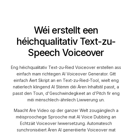
Wéi erstellt een
héichqualitativ Text-zu-
Speech Voiceover
Eng héichqualitativ Text-zu-Ried Voiceover erstellen ass
einfach mam richtegen AI Voiceover Generator. Gitt
einfach Äert Skript an en Text-zu-Ried-Tool, wielt eng
natierlech klingend AI Stëmm déi Ären Inhaltstil passt, a
passt den Toun, d'Geschwindegkeet an d'Pitch fir eng
méi mënschlech-ähnlech Liwwerung un.
Maacht Äre Video op der ganzer Welt zougänglech a
méisproochege Sprooche mat AI Voice Dubbing an
Echtzäit Voiceover Iwwersetzung. Automatesch
synchroniséiert Ären AI generéierte Voiceover mat