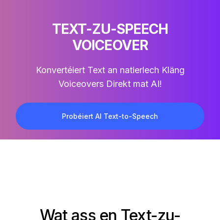
TEXT-ZU-SPEECH
VOICEOVER
Konvertéiert Text an natierlech Kläng
Voiceovers Direkt mat AI!
Probéiert AI Text-to-Speech
Wat ass en Text-zu-