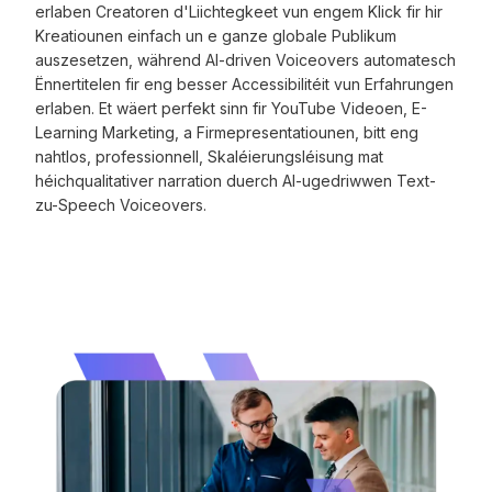
erlaben Creatoren d'Liichtegkeet vun engem Klick fir hir
Kreatiounen einfach un e ganze globale Publikum
auszesetzen, während AI-driven Voiceovers automatesch
Ënnertitelen fir eng besser Accessibilitéit vun Erfahrungen
erlaben. Et wäert perfekt sinn fir YouTube Videoen, E-
Learning Marketing, a Firmepresentatiounen, bitt eng
nahtlos, professionnell, Skaléierungsléisung mat
héichqualitativer narration duerch AI-ugedriwwen Text-
zu-Speech Voiceovers.