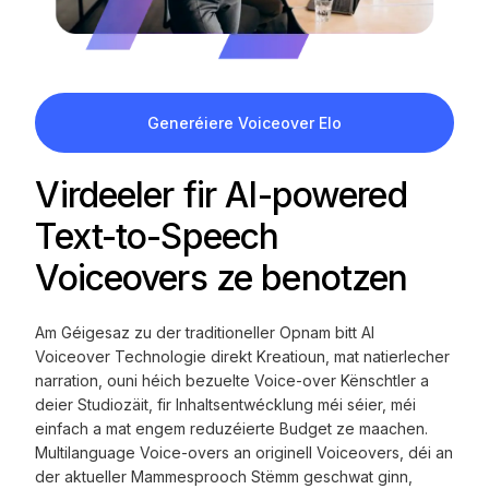
Generéiere Voiceover Elo
Virdeeler fir AI-powered
Text-to-Speech
Voiceovers ze benotzen
Am Géigesaz zu der traditioneller Opnam bitt AI
Voiceover Technologie direkt Kreatioun, mat natierlecher
narration, ouni héich bezuelte Voice-over Kënschtler a
deier Studiozäit, fir Inhaltsentwécklung méi séier, méi
einfach a mat engem reduzéierte Budget ze maachen.
Multilanguage Voice-overs an originell Voiceovers, déi an
der aktueller Mammesprooch Stëmm geschwat ginn,