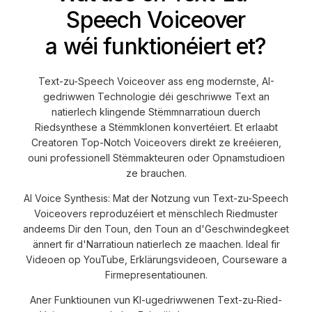
Speech Voiceover
a wéi funktionéiert et?
Text-zu-Speech Voiceover ass eng modernste, AI-
gedriwwen Technologie déi geschriwwe Text an
natierlech klingende Stëmmnarratioun duerch
Riedsynthese a Stëmmklonen konvertéiert. Et erlaabt
Creatoren Top-Notch Voiceovers direkt ze kreéieren,
ouni professionell Stëmmakteuren oder Opnamstudioen
ze brauchen.
AI Voice Synthesis: Mat der Notzung vun Text-zu-Speech
Voiceovers reproduzéiert et mënschlech Riedmuster
andeems Dir den Toun, den Toun an d'Geschwindegkeet
ännert fir d'Narratioun natierlech ze maachen. Ideal fir
Videoen op YouTube, Erklärungsvideoen, Courseware a
Firmepresentatiounen.
Aner Funktiounen vun KI-ugedriwwenen Text-zu-Ried-