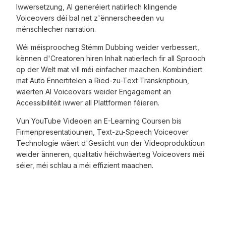
Iwwersetzung, AI generéiert natiirlech klingende
Voiceovers déi bal net z'ënnerscheeden vu
mënschlecher narration.
Wéi méisproocheg Stëmm Dubbing weider verbessert,
kënnen d'Creatoren hiren Inhalt natierlech fir all Sprooch
op der Welt mat vill méi einfacher maachen. Kombinéiert
mat Auto Ënnertitelen a Ried-zu-Text Transkriptioun,
wäerten AI Voiceovers weider Engagement an
Accessibilitéit iwwer all Plattformen féieren.
Vun YouTube Videoen an E-Learning Coursen bis
Firmenpresentatiounen, Text-zu-Speech Voiceover
Technologie wäert d'Gesiicht vun der Videoproduktioun
weider änneren, qualitativ héichwäerteg Voiceovers méi
séier, méi schlau a méi effizient maachen.