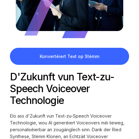
Konvertéiert Text op Stëmm
D'Zukunft vun Text-zu-
Speech Voiceover
Technologie
Elo ass d'Zukunft vun Text-zu-Speech Voiceover
Technologie, wou AI generéiert Voiceovers méi lieweg,
personaliséierbar an zougänglech sinn. Dank der Ried
Synthese, Stëmm Klonen, an Echtzäit Voiceover