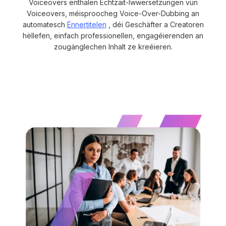
Voiceovers enthalen Echtzäit-Iwwersetzungen vun
Voiceovers, méisproocheg Voice-Over-Dubbing an
automatesch
Ënnertitelen
, déi Geschäfter a Creatoren
hëllefen, einfach professionellen, engagéierenden an
zougänglechen Inhalt ze kreéieren.