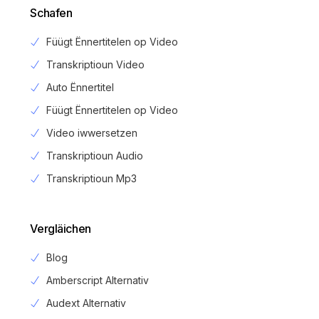
Schafen
Füügt Ënnertitelen op Video
Transkriptioun Video
Auto Ënnertitel
Füügt Ënnertitelen op Video
Video iwwersetzen
Transkriptioun Audio
Transkriptioun Mp3
Vergläichen
Blog
Amberscript Alternativ
Audext Alternativ