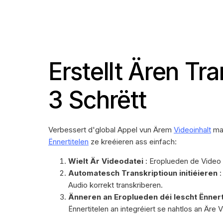
Erstellt Ären Tra
3 Schrëtt
Verbessert d'global Appel vun Ärem
Videoinhalt
mam
Ënnertitelen
ze kreéieren ass einfach:
Wielt Är Videodatei
: Eroplueden de Video d
Automatesch Transkriptioun initiéieren
:
Audio korrekt transkriberen.
Änneren an Eroplueden déi lescht Ënnert
Ënnertitelen an integréiert se nahtlos an Äre 