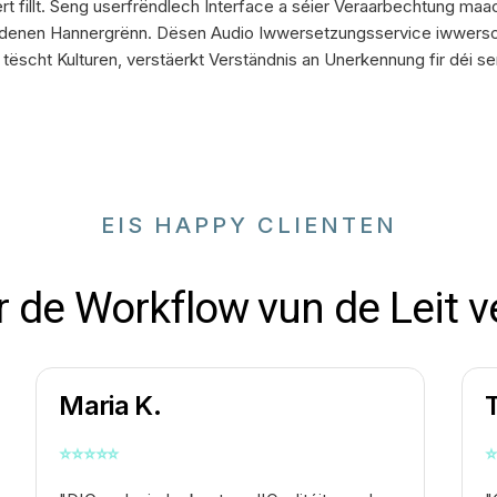
 fillt. Seng userfrëndlech Interface a séier Veraarbechtung maach
iddenen Hannergrënn. Dësen Audio Iwwersetzungsservice iwwerschr
tëscht Kulturen, verstäerkt Verständnis an Unerkennung fir déi se
EIS HAPPY CLIENTEN
r de Workflow vun de Leit v
Maria K.
⭐
⭐
⭐
⭐
⭐
⭐