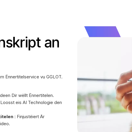
nskript an
 Ënnertitelservice vu GGLOT.
een Dir wëllt Ënnertitelen.
 Loosst eis AI Technologie den
itelen
: Finjustéiert Är
Video.