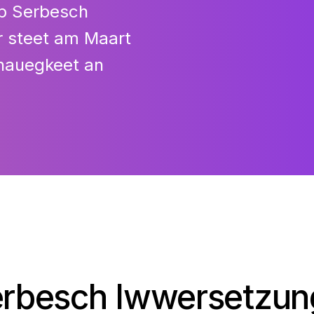
p Serbesch
r steet am Maart
nauegkeet an
erbesch Iwwersetzung