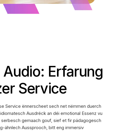
Audio: Erfarung
er Service
Dëse Service ënnerscheet sech net nëmmen duerch
 idiomatesch Ausdréck an déi emotional Essenz vu
 a serbesch gemaach gouf, sief et fir pädagogesch
teg-ähnlech Aussprooch, bitt eng immersiv