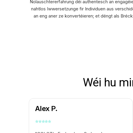
Nolauschtererfahrung déi authentesch an engagéiert
nahtlos Iwwersetzunge fir Individuen aus versch
an eng aner ze konvertéieren; et déngt als Bréck 
Wéi hu mi
Alex P.
⭐
⭐
⭐
⭐
⭐