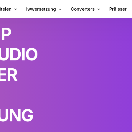
itelen
Iwwersetzung
Converters
Präisser
OP
Ënnertitelen op Video
Video iwwersetzen
Video zum Text
Ënnertitelen op MP4
Video Iwwersetzer
MP3 zu Text
UDIO
e Ënnertitelen
TXT zu SRT
bing
SRT Editor
ER
itel Iwwersetzer
SRT zu TXT
reator
VTT zu SRT
VTT zu Text
UNG