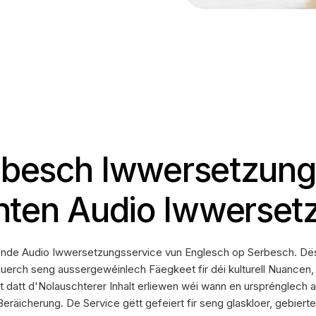
rbesch Iwwersetzung 
ten Audio Iwwersetz
ierende Audio Iwwersetzungsservice vun Englesch op Serbesch. 
uerch seng aussergewéinlech Fäegkeet fir déi kulturell Nuancen,
rt datt d'Nolauschterer Inhalt erliewen wéi wann en ursprénglech
räicherung. De Service gëtt gefeiert fir seng glaskloer, gebier