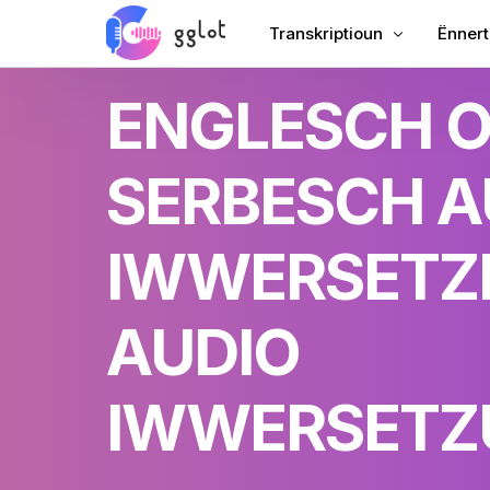
Transkriptioun
Ënnert
ENGLESCH 
Transkriptioun Audio
Füügt 
Transkriptioun Video
Füügt 
SERBESCH A
Iwwerschreiwen YouTube
Chines
Treffen Transkriptioun
AI Dub
IWWERSETZ
Audio an Text
Ënnert
Corporate Voiceover
VTT C
AUDIO
Audiobook Voiceover
IWWERSETZ