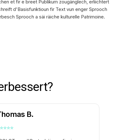
en et fir e breet Publikum zougänglech, erliichtert
eift d'Basisfunktioun fir Text vun enger Sprooch
rbesch Sprooch a säi räiche kulturelle Patrimoine.
erbessert?
Thomas B.
⭐
⭐
⭐
⭐