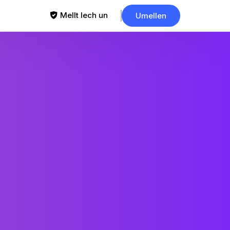
Mellt Iech un
Umellen