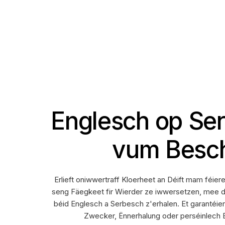
Englesch op Se
vum Besch
Erlieft oniwwertraff Kloerheet an Déift mam fé
seng Fäegkeet fir Wierder ze iwwersetzen, mee d
béid Englesch a Serbesch z'erhalen. Et garantéie
Zwecker, Ënnerhalung oder perséinlech Be