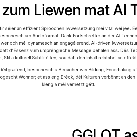
t zum Liewen mat AI 
 fir séier an effizient Sproochen Iwwersetzung méi vital wéi jee. 
esonnesch am Audioformat. Dank Fortschrëtter an der AI Technol
wer och méi dynamesch an engagéierend. AI-driven Iwwersetzung
en datt d'Essenz vum urspréngleche Message behalen ass. Dës Te
til a kulturell Subtilitéiten, sou datt den Inhalt relatabel an ef
déifgräifend, besonnesch a Beräicher wéi Bildung, Ënnerhalung 
gescht Wonner; et ass eng Bréck, déi Kulturen verbënnt an den 
kleng a méi vernetzt gëtt.
GGLOT as