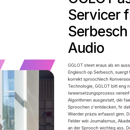
Servicer f
Serbesch
Audio
GGLOT steet eraus als en auss
Englesch op Serbesch, suergt fi
korrekt sproochlech Konversiou
Technologie, GGLOT bitt eng na
Iwwersetzungsprozess vereinf
Algorithmen ausgestatt, déi f
Sproochen z'entdecken, fir da
Wierder präzis erfaasst ginn. D
Felder wéi Journalismus, Akade
an der Sprooch wichteg ass. 