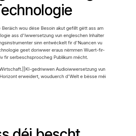
Technologie
Ee Beräich wou dëse Besoin akut gefillt gëtt ass am
ogie ass d'Iwwersetzung vun engleschen Inhalter
sinstrumenter sinn entwéckelt fir d'Nuancen vu
chnologie geet doriwwer eraus nëmmen Wuert-fir-
fektiv fir serbeschsproocheg Publikum mécht.
a Wirtschaft.||KI-gedriwwen Audioiwwersetzung vun
Horizont erweidert, wouduerch d'Welt e bësse méi
s déi bescht