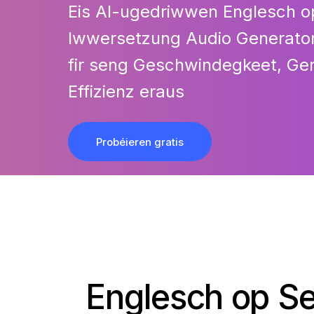
Eis AI-ugedriwwen
Englesch o
Iwwersetzung Audio
Generato
fir seng Geschwindegkeet, Ge
Effizienz eraus
Probéieren gratis
Englesch op S