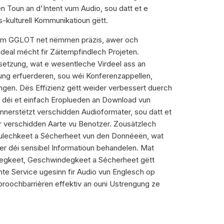
n Toun an d'Intent vum Audio, sou datt et e
ss-kulturell Kommunikatioun gëtt.
um GGLOT net nëmmen präzis, awer och
ideal mécht fir Zäitempfindlech Projeten.
rsetzung, wat e wesentleche Virdeel ass an
ung erfuerderen, sou wéi Konferenzappellen,
gen. Dës Effizienz gëtt weider verbessert duerch
, déi et einfach Eroplueden an Download vun
nnerstëtzt verschidden Audioformater, sou datt et
fir verschidden Aarte vu Benotzer. Zousätzlech
raulechkeet a Sécherheet vun den Donnéeën, wat
er déi sensibel Informatioun behandelen. Mat
egkeet, Geschwindegkeet a Sécherheet gëtt
e Service ugesinn fir Audio vun Englesch op
roochbarrièren effektiv an ouni Ustrengung ze