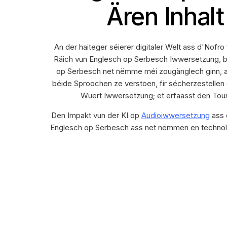
Ären Inhal
An der haiteger séierer digitaler Welt ass d'Nofro
Räich vun Englesch op Serbesch Iwwersetzung, b
op Serbesch net nëmme méi zougänglech ginn, a
béide Sproochen ze verstoen, fir sécherzestell
Wuert Iwwersetzung; et erfaasst den Toun, S
Den Impakt vun der KI op
Audioiwwersetzung
ass 
Englesch op Serbesch ass net nëmmen en technolo