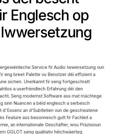
ir Englesch op
 Iwwersetzung
ergewéinleche Service fir Audio Iwwersetzung vun
r eng breet Palette vu Benotzer déi effizient a
ne sichen. Unerkannt fir seng fortgeschratt
htlos a userfrëndlech Erfahrung déi den
acht. Seng modernst Software ass mat mächtege
äeg sinn Nuancen a béid englesch a serbesch
tt d'Essenz an d'Subtletien vun de geschwatene
ës Feature ass besonnesch gutt fir Fachleit a
mie, an internationale Geschäfter, wou Präzisioun
Dem GGLOT seng qualitativ héichwäerteg