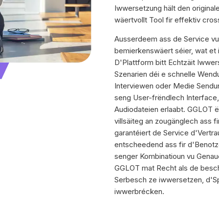
Iwwersetzung hält den originale
wäertvollt Tool fir effektiv cro
Ausserdeem ass de Service v
bemierkenswäert séier, wat et 
D'Plattform bitt Echtzäit Iwwe
Szenarien déi e schnelle Wend
Interviewen oder Medie Sendun
seng User-frëndlech Interface
Audiodateien erlaabt. GGLOT ë
villsäiteg an zougänglech ass 
garantéiert de Service d'Vert
entscheedend ass fir d'Benotz
senger Kombinatioun vu Genau
GGLOT mat Recht als de bescht
Serbesch ze iwwersetzen, d'Sp
iwwerbrécken.